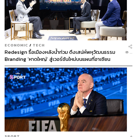
เขามี ‘แบ็ก’ อีกคนที่สำคัญและใหญ่กว่าด้วย
ECONOMIC
/
TECH
Redesign รื้อเมืองหลังน้ำท่วม ดึงเสน่ห์พหุวัฒนธรรม
...
Branding ‘หาดใหญ่’ สู่เวอร์ชันใหม่บนแผนที่อาเซียน
จุดอันตรายที่สุดสำหรับอาร์เตตาเกิดขึ้นในช่วงเปิดฤดูกาล
2021/22 เมื่ออาร์เซนอลพ่ายแพ้ 3 นัดรวด และมองไม่เห็นว่า
ทีมจะกลับมาประสบความสำเร็จได้อย่างไร
SPORT