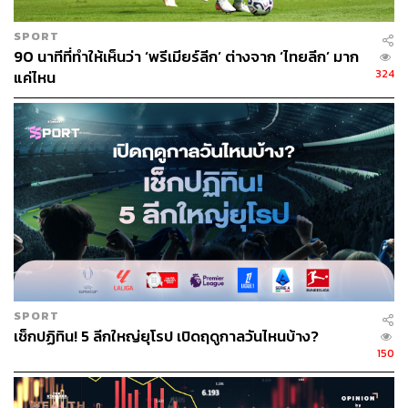
จากสโมสรไปเป็นหนึ่งในการตัดสินใจที่กล้าหาญของอาร์เต
SPORT
ตา
90 นาทีที่ทำให้เห็นว่า ‘พรีเมียร์ลีก’ ต่างจาก ‘ไทยลีก’ มาก
324
แค่ไหน
ต่อด้วยเมซุต โอซิล ซูเปอร์สตาร์เพลย์เมกเกอร์ผู้เป็นที่รักของ
แฟนๆ และนักเตะรายอื่นๆ ที่ทยอยถูกปล่อยตัวออกจากทีมไป
โดยที่อาร์เตตา ร่วมกับเอดู ผู้อำนวยการสโมสรที่เป็นคน
ตัดสินใจดึงตัวเขามารับงานใหญ่ทั้งๆ ที่ไม่มีประสบการณ์ หา
นักเตะที่ตอบโจทย์เข้ามาทีละคนสองคน
โดยนอกจากฝีเท้าแล้ว สิ่งที่อาร์เตตามองหาจากคนที่จะมา
เป็นลูกทีมคือเรื่องของนิสัยใจคอ การรักษาระเบียบวินัย
ทัศนคติทั้งในการเล่นและการใช้ชีวิต
แม้ว่ามันอาจจะต้องใช้เวลาบ้าง เพราะปัญหานั้นถูกหมักหมม
SPORT
มาตั้งแต่ยุคของอาร์แซน เวนเกอร์ แต่อย่างน้อยที่สุด
เช็กปฏิทิน! 5 ลีกใหญ่ยุโรป เปิดฤดูกาลวันไหนบ้าง?
อาร์เซนอลก็มีวัฒนธรรมองค์กรในแบบที่อาร์เตตาต้องการ
150
“Trust the Process” คือคำที่เขามักจะบอกย้ำกับทุกคนเสมอ