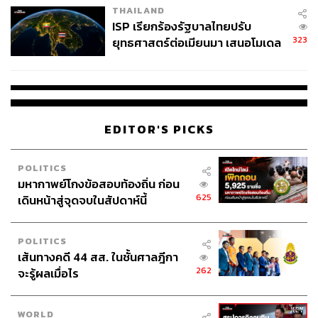
THAILAND
Big data ข้อมูลจำนวนมหาศาลที่ถูกนำมาประมวลถึงสิ่งที่
ISP เรียกร้องรัฐบาลไทยปรับ
อาร์เซนอลต้องทำ ไปจนถึงการวาดภาพอนาคตถึงโอกาสที่คู่
323
ยุทธศาสตร์ต่อเมียนมา เสนอโมเดล
แข่งจะเริ่มตกต่ำลงตาม ‘วงรอบ’ (Cycle)
‘3 ระเบียง’ รับมือภัยคุกคามข้าม
แดน
ข้อมูลบอกว่าบรรดาคู่แข่งจะเริ่มตกต่ำลงอย่างแน่นอน และ
‘โอกาส’ สำหรับอาร์เซนอลอยู่ในช่วงระหว่างปี 2023-2027
EDITOR'S PICKS
และมันก็เกิดขึ้นจริงดังคาด ไม่ว่าจะเป็นการถดถอยของนัก
เตะอย่างเควิน เดอ บรอยเนอ, โม ซาลาห์ ไปจนถึงการตัดสิน
POLITICS
ใจวางมือของเยอร์เกน คล็อปป์ หรือเป๊ป กวาร์ดิโอลา ซึ่ง
มหากาพย์โกงข้อสอบท้องถิ่น ก่อน
ข้อมูลบ่งบอกว่าเป็นสิ่งที่มีโอกาสเกิดขึ้นสูง
625
เดินหน้าสู่จุดจบในสัปดาห์นี้
งานสำหรับเอดูคือการช่วยสร้างทีมจะไป ‘พร้อม’ และ ‘พีค’
POLITICS
ในช่วงเวลานั้นให้ได้ โดยที่คนที่จะต้องเป็นผู้นำของทีมคือ
เส้นทางคดี 44 สส. ในชั้นศาลฎีกา
อาร์เตตา ที่เขาเชื่อว่าเป็นคนที่มีความเหมาะสมในทุกด้าน
262
จะรู้ผลเมื่อไร
เพียงแต่จากผลงานที่เริ่มสะดุด อาร์เซนอลเริ่มตกเป็นทีมกลาง
ตารางในปี 2020 ทำให้เครื่องหมายคำถามเกิดขึ้น โดยเฉ
WORLD