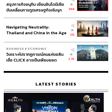
สรุปภารกิจอนุทิน เยือนอินโดนีเซีย
พาะต่อสแตน ครองเก เจ้าของสโมสรที่ต้องการสอบถาม
568
ขับเคลื่อนการทูตเศรษฐกิจเชิงรุก
ความชัดเจนจากเอดู ว่าตกลงแล้วกุนซือคนหนุ่มคนนี้ยังไหว
ประกาศหุ้นส่วนยุทธศาสตร์ไทย –
ไหม?
อินโดนีเซีย
Navigating Neutrality:
อดีตกองกลางชาวบราซิลเดินทางไปเดนเวอร์เพื่อเข้าพบ
Thailand and China in the Age
นอกจากจะซื้อเวลาให้กับอาร์เตตาแล้ว ยังได้บอกถึงสิ่งที่
215
of a New Global Order
สโมสรต้องทำ ซึ่งไม่ใช่แค่การโละนักเตะเก่า เติมนักเตะใหม่
ที่อายุน้อยใช้งานได้อีกไกล แต่รวมถึงการเปลี่ยนแปลงใน
BUSINESS
/
ECONOMIC
ระดับโครงสร้างการบริหารของสโมสรที่มีปัญหาด้วย
วิเคราะห์ปรากฏการณ์คนแห่ขอสิน
2.7K
เชื่อ CLICX อาจเป็นเพียงยอด
การเดินทางไปครั้งนั้นของเอดูสำคัญอย่างมากต่อปัจจุบันของ
ภูเขาน้ำแข็ง ของปัญหาหนี้ครัว
อาร์เซนอล และโดยเฉพาะอย่างยิ่งต่ออาร์เตตาที่รู้ว่าอย่าง
เรือนไทยที่ถูกซุกไว้
น้อยเขามีเวลา
LATEST STORIES
มีคนที่พร้อมจะอดทนในกระบวนการเปลี่ยนผ่านที่ยาวนานไป
กับเขา
และสิ่งที่ดีที่สุดคืออาร์เตตาไม่ได้มีแค่เอดู