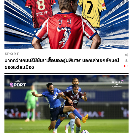
ตรงข้ามกับความเป็นจริงมาก
จริงอยู่ที่ช่วง ‘น้ำผึ้งพระจันทร์’ อาร์เตตาจะพาทีมคว้าแชมป์
รายการแรกได้อย่างรวดเร็วในถ้วยเอฟเอ คัพ ในปี 2020 เพียง
แต่การจะไปถึงเป้าหมายที่แท้จริงอย่างการกลับมาคว้าแชมป์
พรีเมียร์ลีกให้ได้อีกครั้ง ยิ่งเวลาผ่านก็ยิ่งพบว่ามันยากขึ้น
เรื่อยๆ
SPORT
มากกว่าเกมปรีซีซัน! ‘เสื้อบอลรุ่นพิเศษ’ บอกเล่าเอกลักษณ์
อาร์เซนอลเป็นทีมที่เต็มไปด้วยบรรยากาศเป็นพิษ มีความ
83
ของแต่ละเมือง
Toxic อยู่ภายใน
ด้วยมวลพลังงานแบบนี้ไม่อาจพาทีมไหนหรือองค์กรไหนไป
ถึงวันที่สวยงามได้ทั้งนั้น
และนั่นนำไปสู่การตัดสินใจที่เด็ดขาดของเขา ผู้ที่จะไม่ยอม
ให้พิษร้ายแทรกซึมภายในสโมสรอีกต่อไปอย่างเด็ดขาด
การแตกหักกับปิแอร์-เอเมอริค โอบาเมยัง กองหน้าผู้สวม
ปลอกแขนกัปตันทีมแต่กลับไร้ซึ่งระเบียบวินัย และขับให้พ้น