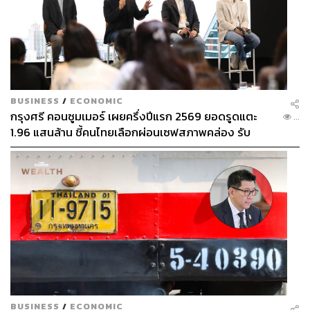
สิ่งสำคัญที่สุดคืออาร์เตตาและทีมงานรู้ว่าพวกเขากำลังมา
ถูกทาง
ฤดูกาล 2022/23 คือการเปลี่ยนแปลงครั้งใหญ่ เป็นการ
Coming of Age ของอาร์เซนอล ที่ก้าวขึ้นมากลายเป็นทีมลุ้น
แชมป์ได้แบบที่ไม่มีใครคาดฝัน พวกเขาทำผลงานได้อย่าง
BUSINESS
/
ECONOMIC
ยอดเยี่ยมเหนือความคาดหมายตลอดทั้งฤดูกาล ด้วยสไตล์
กรุงศรี คอนซูมเมอร์ เผยครึ่งปีแรก 2569 ยอดรูดแตะ
...
การเล่นที่น่าตื่นเต้น ใครเห็นก็อยากเอาใจช่วยเชียร์
1.96 แสนล้าน ชี้คนไทยเลือกผ่อนเซฟสภาพคล่อง รับ
เศรษฐกิจผันผวนฉุดผลประกอบการพลาดเป้า
เพียงแต่อาการบาดเจ็บของวิลเลียม ซาลิบา ในช่วงปลาย
ฤดูกาล และเกมสำคัญที่พ่ายต่อแมนฯ ซิตี ที่พิสูจน์ให้เห็นถึง
ประสบการณ์ที่สูงกว่า ทำให้อาร์เซนอลลิ้มรสความผิด
ความผิดหวังในครั้งนั้นเป็นบทเรียนที่ล้ำค่า ที่ทำให้อาร์เตตา
และทีมรู้ว่าหากอยากเห็นทีมที่ประสบความสำเร็จพวกเขา
ต้องทำอย่างไร?
จากทีมที่เล่นอย่างไร้รอยต่อ อาร์เตตาเปลี่ยนอาร์เซนอลให้
กลายเป็นทีมที่นอกจากจะดีขึ้นด้วยผู้เล่นฝีเท้าดีหลายคน โดย
BUSINESS
/
ECONOMIC