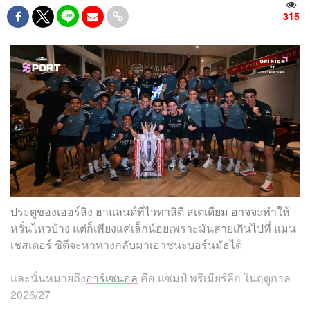
315
ประตูของเออร์ลิง ฮาแลนด์ที่ไวทาลิตี สเตเดียม อาจจะทำให้
หวั่นไหวบ้าง แต่ก็เพียงแค่เล็กน้อยเพราะมันสายเกินไปที่ แมน
เชสเตอร์ ซิตีจะหาทางกลับมาเอาชนะบอร์นมัธได้
และนั่นหมายถึง
อาร์เซนอล
คือ แชมป์ พรีเมียร์ลีก ในฤดูกาล
2026/27