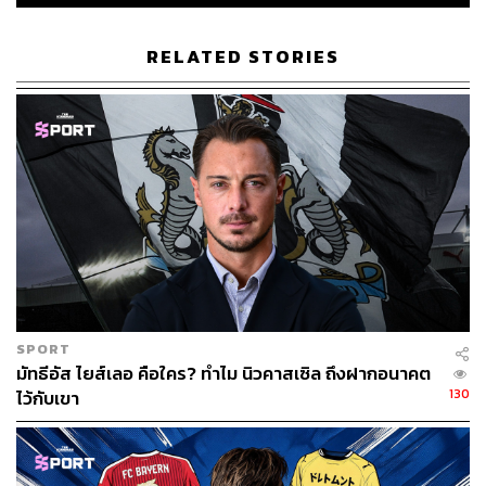
สโมสรอย่างจริงจังเป็นครั้งแรกในชีวิต
RELATED STORIES
แต่ถึงจะไร้ประสบการณ์ใดๆ นอกเหนือจากการได้ลองเป็น
มือขวาของ เป๊ป กวาร์ดิโอลา สุดยอดโค้ชของโลกยุคสมัย
ใหม่ ด้วยความสัมพันธ์ที่เห็นหน้ากันมาตั้งแต่ครั้งที่อาร์เตตา
ได้มีโอกาสเข้ามาในลามาเซีย และกวาร์ดิโอลายังเป็นหนึ่ง
ในนักเตะประสบการณ์สูงของคัมป์ นู กุนซือคนหนุ่มกลับมา
พร้อมกับแผนที่ยิ่งใหญ่
“มีบางอย่างที่จำเป็นจะต้องมีพิมพ์เขียว” อาร์เตตาบอกในวัน
นั้น ก่อนจะบอกถึงสิ่งที่เขาต้องการจะเห็นจากทีม
“เราจะต้องมี Passion เราต้องเล่นแบบครองเกม เราต้องเล่น
อย่างดุดัน และบุกเข้าไปเล่นในแดนของคู่แข่งให้ได้มากที่สุด
SPORT
เท่าที่จะเป็นไปได้” อาร์เตตาฟุ้งถึงฟุตบอลในความฝันของเขา
มัทธีอัส ไยส์เลอ คือใคร? ทำไม นิวคาสเซิล ถึงฝากอนาคต
130
ไว้กับเขา
เพียงแต่ความฝันกับชีวิตจริงมันต่างกันมาก และไม่นานนัก
อาร์เตตาก็พบว่าหนึ่งในสิ่งที่เขาฝันว่าจะเปลี่ยนแปลงคือ
‘วัฒนธรรม’ (Culture) ภายในทีมที่เขาอยากเห็น เป็นสิ่งที่อยู่