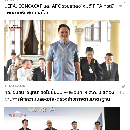
UEFA, CONCACAF และ AFC ร่วมแถลงโจมตี FIFA กรณี
“Arteta Out!” แฟนบอลอาร์เซนอลเริ่มตะโกนขับไล่เขา
...
แผนขายหุ้นฟุตบอลโลก
แต่ในครั้งนั้นคนที่ช่วย ‘เซฟ’ อาร์เตตาคือจอช ครองเก “คน
เดียวที่คุณเชื่อใจได้ก็คือคนที่อยู่ในห้องกับคุณตอนนี้” เจ้าของ
ร่วมทีมอาร์เซนอลบอกกับอาร์เตตา ซึ่งมีการบันทึกไว้ใน
สารคดี All-or-Nothing “เชื่อใจผมนะ ผมเชื่อในตัวคุณ”
สำหรับคนทำงาน ไม่มีอะไรดีไปกว่าการที่จะมีใครสักคนที่
พร้อมเชื่อใจแม้ในเวลาที่บางคนอาจไม่เชื่อใจตัวเองเลย
ในที่สุดเมล็ดพันธุ์ที่อาร์เตตา เอดู ไปจนถึงทีม Football
Intelligence ช่วยกันหว่านเอาไว้ก็เริ่มออกดอกออกผล อาร์เต
THAILAND
ตาพบนักเตะที่เขาต้องการอย่าง มาร์ติน โอเดอการ์ดที่ยืมตัว
ทอ. ยืนยัน ‘อนุทิน’ ยังไม่ขึ้นบิน F-16 วันที่ 14 ส.ค. นี้ ชี้ต้อง
...
มาจากเรอัล มาดริด, กาเบรียล มาร์กัลเญส กองหลังจอม
ผ่านการฝึกความปลอดภัย-ตรวจร่างกายตามมาตรฐาน
แกร่งจากลีลล์ และบูกาโย ซากา เพชรเม็ดงามจากเฮลเอนด์
ก่อน
แม้ว่าตอนจบของฤดูกาล 2021/22 จะน่าผิดหวังเมื่อพลาดโด
นท็อตแนม ฮอตสเปอร์แซงคว้าโควต้าแชมเปียนส์ ลีกไป แต่