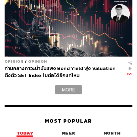
ตั้งแต่ช่วงปี 2020
ถึงอย่างนั้นมันก็มีช่วงเวลาที่เขาเผชิญกับเครื่องหมายคำถาม
ว่าตกลงแล้วนี่คือคนที่ใช่ คนที่เหมาะสม คนที่จะพา
อาร์เซนอลไปให้ถึงวันแห่งชัยชนะได้ใช่ไหม?
โชคดีสำหรับอาร์เตตาที่เขามีเอดู คนสำคัญอีกคนของเรื่อง
ราว
OPINION
/
OPINION
ท่ามกลางภาวะน้ำมันแพง Bond Yield พุ่ง Valuation
159
ตึงตัว SET Index ไปต่อได้อีกแค่ไหน
MORE
MOST POPULAR
TODAY
WEEK
MONTH