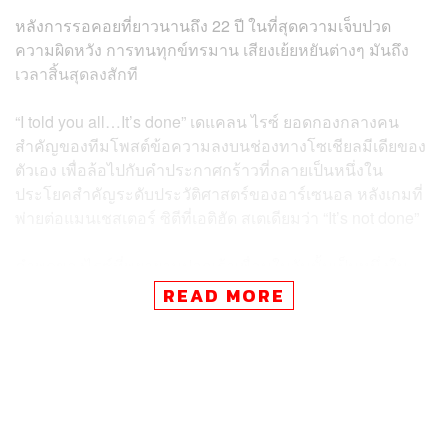
หลังการรอคอยที่ยาวนานถึง 22 ปี ในที่สุดความเจ็บปวด
ความผิดหวัง การทนทุกข์ทรมาน เสียงเย้ยหยันต่างๆ มันถึง
เวลาสิ้นสุดลงสักที
“I told you all…It’s done” เดแคลน ไรซ์ ยอดกองกลางคน
สำคัญของทีมโพสต์ข้อความลงบนช่องทางโซเชียลมีเดียของ
ตัวเอง เพื่อล้อไปกับคำประกาศกร้าวที่กลายเป็นหนึ่งใน
ประโยคสำคัญระดับประวัติศาสตร์ของอาร์เซนอล หลังเกมที่
พ่ายต่อแมนเชสเตอร์ ซิตีที่เอติฮัด สเตเดียมว่า “It’s not done”
คำพูดของไรซ์ที่พยายามปลุกเร้าเพื่อนในวันนั้นเป็นหนึ่งใน
กระบวนการขั้นสุดท้าย กระบวนการอันยาวนานที่จะพา
READ MORE
อาร์เซนอลกลับคืนสู่สถานะที่พวกเขาควรจะอยู่อีกครั้ง
กระบวนการที่เริ่มต้นขึ้นตั้งแต่ในปี 2019
บางทีเราควรจะได้ร่วมกันย้อนเวลากลับไปในจุดนั้นอีกสัก
ครั้งกันไหมครับ เพื่อให้เข้าใจว่าทำไมความสำเร็จในครั้งนี้