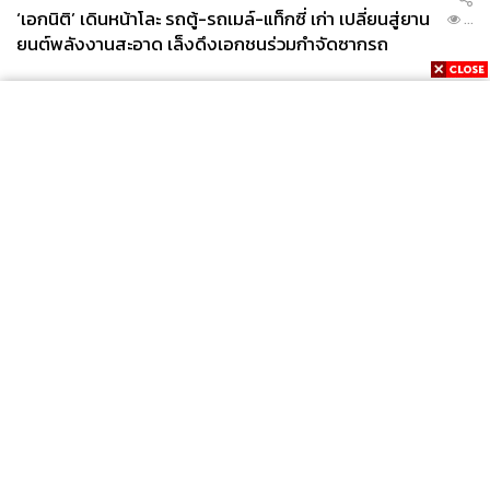
เฉพาะ เดแคลน ไรซ์ กองกลางระดับท็อปสุดของอังกฤษที่
‘เอกนิติ’ เดินหน้าโละ รถตู้-รถเมล์-แท็กซี่ เก่า เปลี่ยนสู่ยาน
...
คว้าตัวมาจากเวสต์แฮมด้วยค่าตัว 100 ล้านปอนด์ พวกเขายัง
ยนต์พลังงานสะอาด เล็งดึงเอกชนร่วมกำจัดซากรถ
เล่นเขี้ยวขึ้น เน้นผลการแข่งขันมากขึ้น เลิกทำตัวเป็นเด็ก
อมมือ และนั่นทำให้พวกเขาก้าวขึ้นมาเป็นผู้ท้าชิง (Title
contender) ที่คู่ควร
แต่ถึงอย่างนั้นมันก็มีบางสิ่งที่ขาดหาย
ในเกมสำคัญที่จะชี้ชะตากับแมนฯ ซิตี อาร์เซนอลในฟอร์ม
การเล่นที่ดีกว่ากลับเลือกที่จะเล่นอย่างรัดกุมและเหมือน
News
Wealth
Pop
พอใจกับผลเสมอ แต่ผลจากเกมนัดนี้ส่งผลต่อบรรยากาศการ
Podcast
Video
Now
ลุ้นแชมป์ในช่วงหลังจากนั้นโดยตรง และสุดท้ายตอนจบก็เป็น
Opinion
Careers
Events
แบบเดิมเมื่อซิตีปาดหน้าคว้าแชมป์ไปครองอีกสมัย
Privacy
About
Contact
Policy
FOR
ที่เจ็บที่สุดคือการออกมาตอกย้ำโดยโรดรี กองกลางคีย์แมน
ADVERTISING
ของซิตีที่ถูกถามว่าอะไรคือความแตกต่างระหว่างที่ทำให้ซิตี
เป็นแชมป์และอาร์เซนอลได้แค่รองแชมป์
MEMBERSHIP
“ตรงนี้” เขาชี้ไปที่ศีรษะ สื่อถึงสิ่งที่อยู่ในกระบวนการความคิด