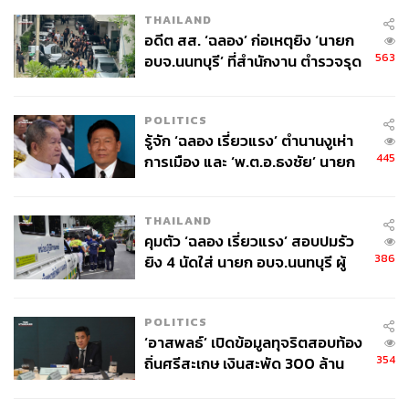
THAILAND
อดีต สส. ‘ฉลอง’ ก่อเหตุยิง ‘นายก
563
อบจ.นนทบุรี’ ที่สำนักงาน ตำรวจรุด
อดีตกองกลางผู้อยู่ในยุค ‘The Invincibles’ แชมป์พรีเมียร์ลีก
ลงพื้นที่
หนสุดท้ายของอาร์เซนอล ถูกสโมสรดึงตัวจากตำแหน่ง
หน้าที่ในสหพันธ์ฟุตบอลบราซิลเพื่อกลับมาช่วยงานใหญ่ใน
POLITICS
การวางรากฐานของอาร์เซนอลให้กลับมาเป็นสโมสรฟุตบอล
รู้จัก ‘ฉลอง เรี่ยวแรง’ ตำนานงูเห่า
ที่ดีอีกครั้ง หลังจากที่มองเห็นแล้วว่าพวกเขาถูกแมนฯ ซิตี
445
การเมือง และ ‘พ.ต.อ.ธงชัย’ นายก
และลิเวอร์พูล สองสโมสรที่แย่งความยิ่งใหญ่ในเวลานั้นทิ้ง
อบจ. นนทบุรี หลายสมัย บุคคล
ห่างไปไกล
สำคัญในเหตุยิง
THAILAND
คุมตัว ‘ฉลอง เรี่ยวแรง’ สอบปมรัว
ถึงจะเป็นงานที่ยากมหันต์ แต่เอดูก็ตอบรับงานนี้ และเริ่มต้น
386
ยิง 4 นัดใส่ นายก อบจ.นนทบุรี ผู้
เปลี่ยนแปลงอาร์เซนอลจากโครงสร้างภายใน
ว่าฯ ลงพื้นที่ตรวจสอบเร่งหาสาเหตุ
ทีมแมวมองที่อยู่กันมายาวนานกลายเป็นเรื่องในอดีตเมื่อเอดู
POLITICS
สร้างทีม Football Intelligence ซึ่งไม่ได้มีหน้าที่แค่เรื่องของ
‘อาสพลธ์’ เปิดข้อมูลทุจริตสอบท้อง
การเฟ้นหานักเตะ แต่เป็นการวาดภาพของเกมฟุตบอลอังกฤษ
354
ถิ่นศรีสะเกษ เงินสะพัด 300 ล้าน
ในอนาคต โดยที่ในภาพนั้นอาร์เซนอลจะต้องเป็นทีมที่ประสบ
จ่อขยายผลรื้อคดีทั่วประเทศ
ความสำเร็จ