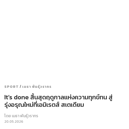
/
SPORT
เมธา พันธุ์วราทร
It’s done สิ้นสุดฤดูกาลแห่งความทุกข์ทน สู่
รุ่งอรุณใหม่ที่เอมิเรตส์ สเตเดียม
โดย
เมธา พันธุ์วราทร
20.05.2026