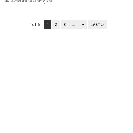
สดในข้อเสนอแอปหาคู่ จาก...
1 of 6
1
2
3
...
»
LAST »