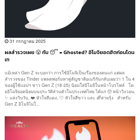
31 กรกฎาคม 2025
ผลสำรวจเผย 😤 กับ 😴 = Ghosted? อิโมจิยอดฮิตก่อนโดน
เท
แม้เหล่า Gen Z จะบอกว่า การใช้อิโมจิเป็นเรื่องของคนแก่ แต่ผล
สำรวจของ Tinder แพลตฟอร์มหาคู่สัญชาติอเมริกันกลับเผยว่า 1 ใน 4
ของผู้ใช้แอปฯ ชาว Gen Z (18-25) นิยมใส่อิโมจิในหน้าโปรไฟล์ โด
ยอิโมจิยอดนิยมบนประวัติส่วนตัวในประเทศไทย ได้แก่ 🥺 หน้าวิงวอน,
✨ แสงวิบวับ, ❤️ หัวใจสีแดง, 🤍 หัวใจสีขาว และ 🌈สายรุ้ง สำหรับ
Gen Z อิโมจิไม่ใ...