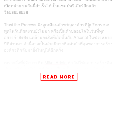
เบื่อหน่าย จนวันนี้สำเร็จได้เป็นแชมป์พรีเมียร์ลีกแล้ว
ว้อยยยยยยยย
Trust the Process ฟังดูเหมือนคำขวัญองค์กรที่ผู้บริหารชอบ
พูดในวันที่ผลงานยังไม่มา หรือเป็นคำปลอบใจในวันที่ทุก
อย่างกำลังพัง แต่ถ้ามองสิ่งที่เกิดขึ้นกับ Arsenal ในช่วงหลาย
ปีที่ผ่านมา คำนี้อาจเป็นคำอธิบายที่แม่นยำที่สุดของการสร้าง
องค์กรที่กลับมายิ่งใหญ่ได้อีกครั้ง
เพราะสิ่งที่ผู้จัดการทีม
Mikel Arteta
ทำ ไม่ใช่แค่การสร้างทีม
ฟุตบอลให้เล่นดีขึ้น แต่คือการฟื้นฟูทั้งระบบขององค์กรที่เคย
สูญเสียทั้งตัวตน (identity) ความมั่นใจ และความสามารถใน
READ MORE
การชนะ
ฟุตบอลเป็นเพียงฉากหน้า แต่เรื่องจริงคือเรื่องของภาวะผู้นำ
ครับ
ตอนที่อาร์เตต้าเข้ามารับตำแหน่งในปี 2019 Arsenal ไม่ได้