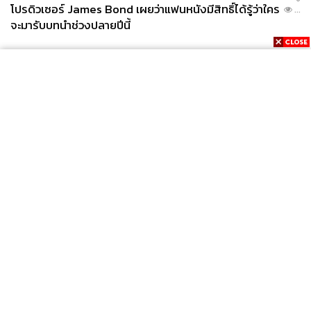
โปรดิวเซอร์ James Bond เผยว่าแฟนหนังมีสิทธิ์ได้รู้ว่าใคร
...
จะมารับบทนำช่วงปลายปีนี้
Trust the process
TAGS:
The Secret Sauce
Opinion
Mikel Arteta
การบริหารองค์กร
กีฬาฟุตบอล
Arsenal
Premier League
News
Wealth
Pop
Podcast
Video
Now
Opinion
Careers
Events
Privacy
About
Contact
1.1K
Policy
FOR
ADVERTISING
ABOUT THE AUTHOR
MEMBERSHIP
นครินทร์ วนกิจไพบูลย์
บรรณาธิการบริหาร สำนักข่าว THE