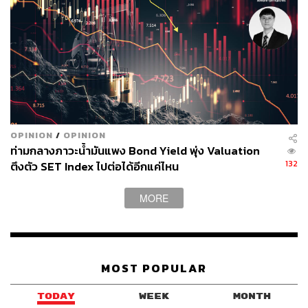
การจัดระเบียบร่างกาย (Body Language) ของนักเตะ
เยาวชน
เขาเข้มงวดเรื่องข้อมูลรั่วไหลเป็นอย่างมาก และเคยสั่งแยก
ทีมชุด U-21 ออกจากทีมชุดใหญ่เพราะเกรงว่าข้อมูลแทคติก
จะรั่วไหลไปยังอดีตโค้ชที่ย้ายไปอยู่ทีมคู่แข่ง
มีการใช้จิตวิทยาและกลอุบายเพื่อหลอกล่อคู่แข่ง เช่น การให้
OPINION
/
OPINION
นักเตะวอร์มอัพในตำแหน่งที่ไม่ใช่ตำแหน่งจริง หรือปล่อย
ท่ามกลางภาวะน้ำมันแพง Bond Yield พุ่ง Valuation
ภาพซ้อมของนักเตะที่ยังไม่พร้อมลงเล่น
132
ตึงตัว SET Index ไปต่อได้อีกแค่ไหน
เรื่องที่สี่ สำคัญไม่แพ้กันคือ การบริหารคน
MORE
องค์กรจำนวนมากเชื่อว่าการเติบโตคือการเพิ่มคนเก่ง เพิ่มงบ
ประมาณ เพิ่มทรัพยากร แต่บางครั้งการเติบโตเริ่มจากการ
เอาสิ่งที่ไม่เหมาะสมออกไป
MOST POPULAR
ตอนอาร์เตต้าเข้ามา Arsenal มีปัญหาความเป็นพิษในทีม มี
TODAY
WEEK
MONTH
อัตตา มีการแบ่งฝักแบ่งฝ่าย มีความไม่เป็นมืออาชีพ