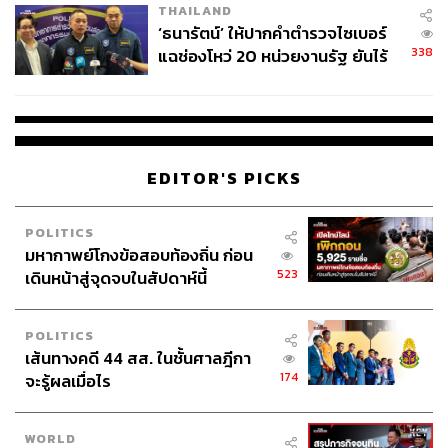
อย่างมีแบบแผน
THAILAND
จ่ายหนี้-แอบระบุแบรนด์
‘ธนารัตน์’ ให้ปากคำตำรวจไซเบอร์
บทเรียนที่ห้า คือเรื่องของความอดทน
338
แฉช่องโหว่ 20 หน่วยงานรัฐ ยันไร้
นัยทางการเมือง
หากย้อนกลับไปช่วงแรกของอาร์เตต้า หลายคนคงจำได้ว่า
เขาเกือบโดนปลดเหมือนกัน ผลงานไม่ได้สวยงามเลย และถ้า
วัดด้วยมาตรฐานฟุตบอลยุคใหม่ เขาอาจไม่ได้เวลาเยอะ
ขนาดนี้
EDITOR'S PICKS
แต่ Arsenal ไม่ตื่นตระหนก
POLITICS
มหากาพย์โกงข้อสอบท้องถิ่น ก่อน
นี่คือสิ่งที่หาได้ยากมากในโลกปัจจุบัน
523
เดินหน้าสู่จุดจบในสัปดาห์นี้
ทุกวันนี้ ทุกอย่างถูกเร่งให้เร็วขึ้น ธุรกิจต้องเติบโตทุกไตรมาส
POLITICS
ผู้บริหารต้องโชว์ผลลัพธ์เร็ว โค้ชฟุตบอลแพ้ไม่กี่นัดก็ถูก
เส้นทางคดี 44 สส. ในชั้นศาลฎีกา
กดดัน
174
จะรู้ผลเมื่อไร
แต่ความจริงคือ องค์กรจำนวนมากไม่ได้ล้มเพราะกลยุทธ์ผิด
พวกเขาล้มเพราะเลิกเชื่อในกลยุทธ์เร็วเกินไป
WORLD