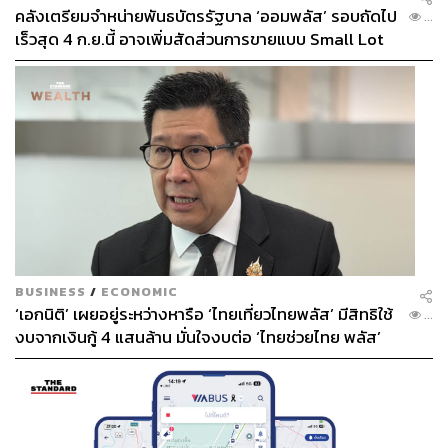
ประสบความสำเร็จเต็มตัว ยังอยู่ระหว่างการสร้างตัวตน และ
คลังเตรียมจำหน่ายพันธบัตรรัฐบาล ‘ออมพลัส’ รอบถัดไป
...
ยังต้องต่อสู้กับคำวิจารณ์มากมาย
เร็วสุด 4 ก.ย.นี้ อาจเพิ่มสัดส่วนการขายแบบ Small Lot
First มากขึ้น
ประโยค whatever the weather มีความหมายลึกมาก และ
ท่วงทำนองตอนที่คน 60,000 กว่าคนร้องในสนามทั้งตอน
ก่อนแข่งและหลังแข่งฟังแล้วขนลุกสุดๆ
ผมเองเชียร์อาร์เซนอลมานับ 20 กว่าปี ไปดูอาร์เซนอลที่
สนามเป็นสิบๆ ครั้ง ก็เพิ่งได้ฟังเพลงนี้จริงๆในสนามเมื่อปีนี้
นี่เอง การได้อยู่ในบรรยากาศวันนั้นยอมรับว่าน้ำตาไหลได้
เลยครับ
BUSINESS
/
ECONOMIC
North London forever
‘เอกนิติ’ เผยอยู่ระหว่างหารือ ‘ไทยเที่ยวไทยพลัส’ มีสิทธิใช้
...
ลอนดอนเหนือจะอยู่กับเราตลอดไป
งบจากเงินกู้ 4 แสนล้าน มั่นใจงบต่อ ‘ไทยช่วยไทย พลัส’
เฟส 2 มีเพียงพอ
Whatever the weather
ไม่ว่าสภาพอากาศจะเป็นอย่างไร
These streets are our own