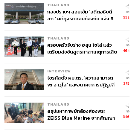
THAILAND
กองปราบฯ สอบเข้ม ‘อดีตอธิบดี
เขาเลือกจัดการเรื่องเหล่านี้อย่างเด็ดขาด โดยเฉพาะเคสของ
552
สถ.’ คดีทุจริตสอบท้องถิ่น แจ้ง 6
ซูเปอร์สตาร์ในวันนั้นอย่าง Pierre-Emerick Aubameyang ที่
ข้อหาหนัก จ่อชง ป.ป.ช. 12 ส.ค. นี้
วินัยหย่อนยาน จนต้องออกจากทีม
THAILAND
เพราะทีมที่ดีไม่ได้มีคนเก่งที่สุดเสมอไป แต่เป็นทีมที่ทุกคน
ครอบครัวรับร่าง ฮลุน โซโล่ แล้ว
เดินไปในทิศทางเดียวกันมากที่สุด
464
เตรียมส่งชันสูตรหาสาเหตุการเสีย
ชีวิต
สิ่งนี้ยังสะท้อนชัดผ่านการซื้อนักเตะ
INTERVIEW
ไขรหัสตั้ง ผบ.ตร. ‘ความสามารถ
Arsenal ยุคนี้ไม่ได้ซื้อคนเพราะชื่อเสียง อย่างเดียว แต่ซื้อคน
375
vs อาวุโส’ และอนาคตการปฏิรูปสี
ที่เข้ากับระบบ
กากี กับ พล.ต.อ. เอก อังสนานนท์
โอเดการ์ด กองกลางคลาสสูง เพราะความเข้าใจเกม ดีแคลน
THAILAND
ไรซ์ เพราะภาวะผู้นำและสภาพจิตใจ เบน ไวท์ เพราะความ
สรุปมหากาพย์กล้องส่องพระ
ยืดหยุ่น ไค ฮาแวร์ตซ์ เพราะความเข้าใจระบบ
346
ZEISS Blue Marine จากสัญญา
ผลิต 8.3 ล้าน สู่ข้อพิพาท ‘มา
มันไม่ใช่การสะสมคนเก่งแบบไร้ทิศทาง แต่คือการสร้างทีม
เวลล์ฯ’ ฟ้อง ‘โทน บางแค’ ผิดนัด