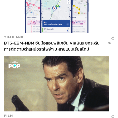
ถนนทุกสายที่นี่คือบ้านของเรา
And my heart will leave you never
และหัวใจของฉันจะไม่มีวันจากที่นี่ไป
My blood will forever run through the stone
THAILAND
เลือดของฉันจะไหลเวียนอยู่ในผืนดินและก้อนหินแห่งที่นี่
BTS-EBM-NBM จับมือแอปพลิเคชัน ViaBus ยกระดับ
...
ตลอดไป
การติดตามตำแหน่งรถไฟฟ้า 3 สายแบบเรียลไทม์
มันไม่ได้หมายถึงแค่ฝนตกหรือแดดออก แต่มันหมายถึง ตอน
ชนะก็อยู่ ตอนแพ้ก็อยู่ ตอนถูกล้อก็ยังอยู่
นี่คือสิ่งที่ทำให้ Arsenal ไม่ใช่แค่สโมสรฟุตบอล แต่เป็น
ชุมชนของผู้คนที่มีความเชื่อร่วมกัน
การสร้างสิ่งยิ่งใหญ่ ไม่ได้เริ่มจากการหา “คนที่เก่งที่สุด” แต่
มันเริ่มจากการตอบให้ได้ว่าเราเป็นใคร จากนั้นสร้าง
วัฒนธรรมที่สนับสนุนตัวตนนั้น สร้างวินัยให้มันเกิดขึ้นจริง
FILM
และมีความอดทนมากพอที่จะไม่เลิกกลางทาง