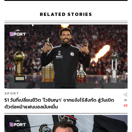
ไหน
RELATED STORIES
แต่การรู้ว่าตัวเองคือใครอย่างเดียวไม่พอ เพราะตัวตนต้องถูก
แปลงเป็นวัฒนธรรม (culture)
นี่คือจุดที่สองที่อาร์เตต้าทำได้ยอดเยี่ยม
เขาไม่ได้สร้างวัฒนธรรมผ่านคำพูดสวยๆ หรือสไลด์ประชุม
แต่ทำให้มันจับต้องได้จริง เราเห็นป้าย WE > ME ซึ่งสะท้อน
แนวคิดว่าทีมต้องมาก่อนตัวเอง เห็นการนำสุนัขลาบราดอร์
ชื่อ Win เข้ามาเป็นส่วนหนึ่งของทีมเพื่อสร้างความรู้สึกเป็น
ส่วนหนึ่ง (belonging) และเห็นการนำต้นมะกอกเข้ามาไว้ใน
สโมสรเพื่อเป็นสัญลักษณ์ของรากเหง้า
SPORT
51 วันที่เปลี่ยนชีวิต ‘โวซินญา’ จากแข้งไร้สังกัด สู่วันเปิด
ต้นไม้ต้นนั้นมีรากโยงกับปี 1886 ปีที่อาร์เซนอลก่อตั้งขึ้น มัน
43
ตัวต่อหน้าแฟนบอลนับหมื่น
ถูกใช้แทนรากของสโมสร และ culture ที่เขากำลังสร้างใหม่
อาร์เตต้าอธิบายว่า ต้นไม้เป็นสิ่งมีชีวิตที่ต้องดูแลตลอดเวลา
รากก็เหมือนประวัติศาสตร์ของสโมสร วันที่แดดออก น้ำดี ทุก