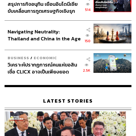
สรุปภารกิจอนุทิน เยือนอินโดนีเซีย
514
ขับเคลื่อนการทูตเศรษฐกิจเชิงรุก
การเชื่อในกระบวนการจึงไม่ใช่การหลับหูหลับตาเชื่อ แต่คือ
ประกาศหุ้นส่วนยุทธศาสตร์ไทย –
ความอดทนอย่างมีวินัย
อินโดนีเซีย
Navigating Neutrality:
Arsenal เป็นทีมที่ “เกือบ” มาหลายปี
Thailand and China in the Age
150
of a New Global Order
เกือบดีพอ เกือบได้แชมป์ เกือบกลับมายิ่งใหญ่
BUSINESS
/
ECONOMIC
คำว่า “เกือบ” ถ้าอยู่กับองค์กรนานพอ อาจทำลายความเชื่อ
วิเคราะห์ปรากฏการณ์คนแห่ขอสิน
มั่นในตัวเอง (ซึ่งเคยเป๋มาหลายปี) แต่ถ้าจัดการถูกต้อง มัน
2.5K
เชื่อ CLICX อาจเป็นเพียงยอด
กลับกลายเป็นพลัง
ภูเขาน้ำแข็ง ของปัญหาหนี้ครัว
เรือนไทยที่ถูกซุกไว้
เพราะความแข็งแกร่งทางจิตใจไม่สามารถซื้อได้ มันต้องผ่าน
ความเจ็บปวดจริง และต้องก้าวข้ามผ่านมันให้ได้
LATEST STORIES
ประโยคทองของฤดูกาลนี้ออกมาจากปากของดีแคลน ไรซ์
ในวันที่แพ้แมนเชสเตอร์ซิตี้ 2-1 วันที่แม้แต่แฟนปืนอย่างผมก็
ทำใจแล้วว่าปีนี้คงจะเป็นอีกปีที่ได้เป็นแค่ท่านรอง ใจมันฝ่อ
หดหู่เหมือนทุกปี