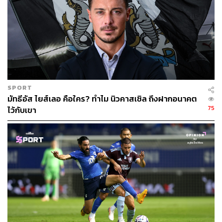
อย่างก็เติบโตง่าย แต่วันที่พายุเข้า
วันที่อากาศหนาว วันที่ทุกอย่างเริ่มสั่นคลอน นั่นแหละคือ
ช่วงเวลาที่สำคัญที่สุด เพราะทีมที่ดี คือทีมที่ยังรักษากันไว้ได้
ในวันที่ทุกอย่างกำลังพัง
ต้นไม้ต้นนั้นเลยไม่ใช่แค่สัญลักษณ์ แต่สอนว่า การ
เปลี่ยนแปลงองค์กรอย่างแท้จริง (transformation) ไม่ได้เริ่ม
SPORT
จากกลยุทธ์ แต่มักเริ่มจากวัฒนธรรม
มัทธีอัส ไยส์เลอ คือใคร? ทำไม นิวคาสเซิล ถึงฝากอนาคต
75
ไว้กับเขา
แต่แน่นอน วัฒนธรรมอย่างเดียวไม่พอหรอกครับ
สิ่งที่สามที่ทำให้อาร์เตต้าต่างจากผู้นำสายสร้างแรงบันดาลใจ
ทั่วไป คือความเข้มงวดเรื่องรายละเอียด
เขาใส่ใจทุกอย่าง ตั้งแต่ข้อมูลภายในทีม ท่าทางของนักเตะ
การวอร์มอัพ ไปจนถึงการใช้จิตวิทยาเพื่อสร้างความได้
เปรียบเหนือคู่แข่ง แม้แต่ลูกตั้งเตะซึ่งหลายทีมมองว่าเป็นเพียง
องค์ประกอบเล็กๆ เขากลับเปลี่ยนให้กลายเป็นอาวุธสำคัญ