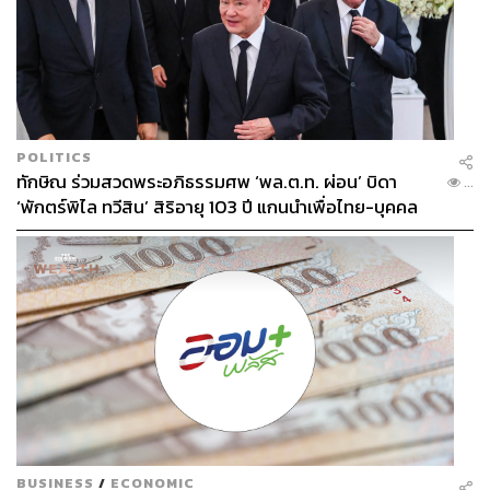
“It’s not done!”
“มันยังไม่จบเว้ย”
ประโยคหลังเกมนี้ ถูกเผยแพร่ไปทั่วโลกออนไลน์ และปลุกให้
POLITICS
แฟนอาร์เซนอลทั้งโลก เชื่อมันว่า เฮ้ย ปีนี้มันไม่เหมือนเดิมว่ะ
ทักษิณ ร่วมสวดพระอภิธรรมศพ ‘พล.ต.ท. ผ่อน’ บิดา
...
‘พักตร์พิไล ทวีสิน’ สิริอายุ 103 ปี แกนนำเพื่อไทย-บุคคล
ใจมันได้แล้ว ใจมันใหญ่แล้ว ปีนี้มันต้องเป็นปีของเราสิวะ!
หลากวงการร่วมอาลัย
สุดท้าย สิ่งที่ผมคิดว่าสวยที่สุดของเรื่องนี้ คือมิติทางอารมณ์
เพลง North London Forever ไม่ได้พูดถึงแชมป์ ไม่ได้พูดถึง
ชัยชนะ แต่มันพูดถึงบ้าน ชุมชน และความผูกพัน
สิ่งที่น่าสนใจคือ North London Forever ไม่ได้ถูกแต่งขึ้นเพื่อ
Arsenal โดยตรง แต่ มิเกล อาร์เตต้า มองเห็นพลังของมัน
และเลือกดึงมันเข้ามาเป็นส่วนหนึ่งของการสร้างวัฒนธรรม
ใหม่ของสโมสรในช่วงปี 2022 ซึ่งเป็นช่วงที่ Arsenal ยังไม่ได้
BUSINESS
/
ECONOMIC