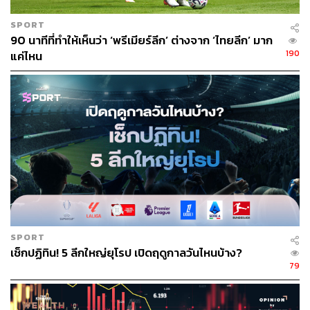
ของทีม
SPORT
อาร์เซน่อลมีสถิติเกมรับที่ดีที่สุดในลีก โดย ดาบิด รายา เก็บ
90 นาทีที่ทำให้เห็นว่า ‘พรีเมียร์ลีก’ ต่างจาก ‘ไทยลีก’ มาก
คลีนชีตได้มากที่สุด และทีมมีระเบียบวินัยในการช่วยกันเล่น
190
แค่ไหน
เกมรับอย่างน่าทึ่ง
รูปแบบการเล่นของเขาเป็นการผสมผสานระหว่างการครอง
บอลแบบบาร์เซโลน่า (La Masia) กับความแข็งแกร่งและลูก
ตั้งเตะที่อันตรายแบบฟุตบอลอังกฤษ ซึ่งได้รับอิทธิพลมาจาก
สมัยที่เขาอยู่กับเดวิด มอยส์ ที่เอฟเวอร์ตัน
นอกจากนี้ เขายังทำให้อาร์เซน่อล เป็นผู้เชี่ยวชาญลูกตั้งเตะ
จากการทำงานของ นิโคลัส โจเวอร์ โค้ชลูกตั้งเตะ กลายเป็น
อาวุธลับที่ทำประตูสำคัญให้ทีมได้บ่อยครั้ง
SPORT
เช็กปฏิทิน! 5 ลีกใหญ่ยุโรป เปิดฤดูกาลวันไหนบ้าง?
ความยิ่งใหญ่มักไม่ได้มาจากความสำเร็จครั้งใหญ่เพียงครั้ง
79
เดียว แต่มาจากการปรับปรุงเรื่องเล็กๆ อย่างต่อเนื่อง
เขายังใส่ใจไปถึงเรื่องความยาวของหญ้าในสนามเยือน และ