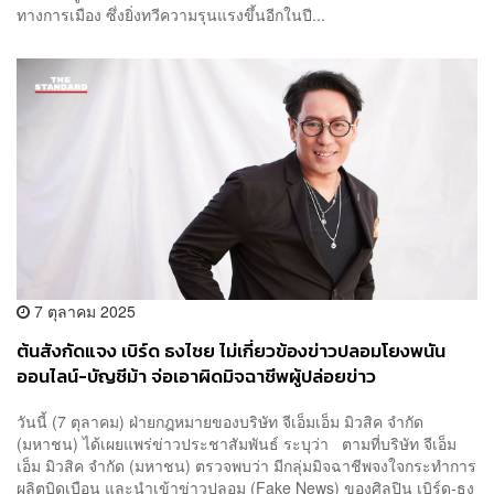
ทางการเมือง ซึ่งยิ่งทวีความรุนแรงขึ้นอีกในปี...
7 ตุลาคม 2025
ต้นสังกัดแจง เบิร์ด ธงไชย ไม่เกี่ยวข้องข่าวปลอมโยงพนัน
ออนไลน์-บัญชีม้า จ่อเอาผิดมิจฉาชีพผู้ปล่อยข่าว
วันนี้ (7 ตุลาคม) ฝ่ายกฎหมายของบริษัท จีเอ็มเอ็ม มิวสิค จำกัด
(มหาชน) ได้เผยแพร่ข่าวประชาสัมพันธ์ ระบุว่า ตามที่บริษัท จีเอ็ม
เอ็ม มิวสิค จำกัด (มหาชน) ตรวจพบว่า มีกลุ่มมิจฉาชีพจงใจกระทำการ
ผลิตบิดเบือน และนำเข้าข่าวปลอม (Fake News) ของศิลปิน เบิร์ด-ธง