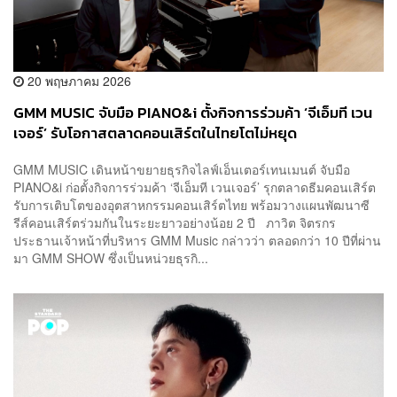
20 พฤษภาคม 2026
GMM MUSIC จับมือ PIANO&i ตั้งกิจการร่วมค้า ‘จีเอ็มที เวน
เจอร์’ รับโอกาสตลาดคอนเสิร์ตในไทยโตไม่หยุด
GMM MUSIC เดินหน้าขยายธุรกิจไลฟ์เอ็นเตอร์เทนเมนต์ จับมือ
PIANO&i ก่อตั้งกิจการร่วมค้า ‘จีเอ็มที เวนเจอร์’ รุกตลาดธีมคอนเสิร์ต
รับการเติบโตของอุตสาหกรรมคอนเสิร์ตไทย พร้อมวางแผนพัฒนาซี
รีส์คอนเสิร์ตร่วมกันในระยะยาวอย่างน้อย 2 ปี ภาวิต จิตรกร
ประธานเจ้าหน้าที่บริหาร GMM Music กล่าวว่า ตลอดกว่า 10 ปีที่ผ่าน
มา GMM SHOW ซึ่งเป็นหน่วยธุรกิ...