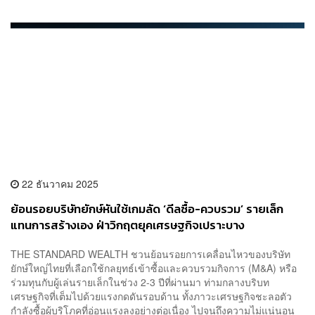
22 ธันวาคม 2025
ย้อนรอยบริษัทยักษ์หันใช้เกมลัด ‘ดีลซื้อ-ควบรวม’ รายเล็ก
แทนการสร้างเอง ฝ่าวิกฤตยุคเศรษฐกิจเปราะบาง
THE STANDARD WEALTH ชวนย้อนรอยการเคลื่อนไหวของบริษัท
ยักษ์ใหญ่ไทยที่เลือกใช้กลยุทธ์เข้าซื้อและควบรวมกิจการ (M&A) หรือ
ร่วมทุนกับผู้เล่นรายเล็กในช่วง 2-3 ปีที่ผ่านมา ท่ามกลางบริบท
เศรษฐกิจที่เต็มไปด้วยแรงกดดันรอบด้าน ทั้งภาวะเศรษฐกิจชะลอตัว
กำลังซื้อผู้บริโภคที่อ่อนแรงลงอย่างต่อเนื่อง ไปจนถึงความไม่แน่นอน