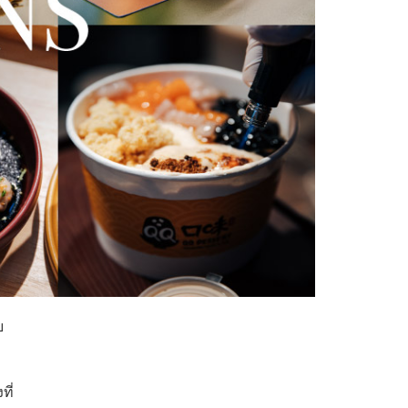
บ
ที่