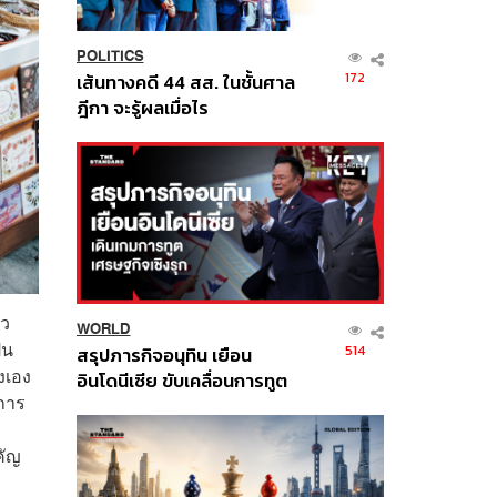
POLITICS
172
เส้นทางคดี 44 สส. ในชั้นศาล
ฎีกา จะรู้ผลเมื่อไร
าว
WORLD
็น
514
สรุปภารกิจอนุทิน เยือน
งเอง
อินโดนีเซีย ขับเคลื่อนการทูต
กการ
เศรษฐกิจเชิงรุก ประกาศหุ้น
ส่วนยุทธศาสตร์ไทย –
คัญ
อินโดนีเซีย