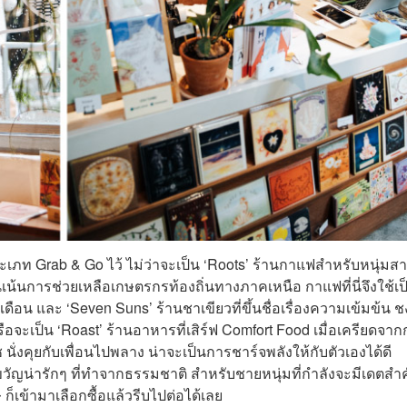
ประเภท Grab & Go ไว้ ไม่ว่าจะเป็น ‘Roots’ ร้านกาแฟสำหรับหนุ่มส
น้นการช่วยเหลือเกษตรกรท้องถิ่นทางภาคเหนือ กาแฟที่นี่จึงใช้เป
ดือน และ ‘Seven Suns’ ร้านชาเขียวที่ขึ้นชื่อเรื่องความเข้มข้น ช
หรือจะเป็น ‘Roast’ ร้านอาหารที่เสิร์ฟ Comfort Food เมื่อเครียดจา
ั่งคุยกับเพื่อนไปพลาง น่าจะเป็นการชาร์จพลังให้กับตัวเองได้ดี
ขวัญน่ารักๆ ที่ทำจากธรรมชาติ สำหรับชายหนุ่มที่กำลังจะมีเดตสำ
็เข้ามาเลือกซื้อแล้วรีบไปต่อได้เลย