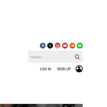
LOG IN
SIGN UP