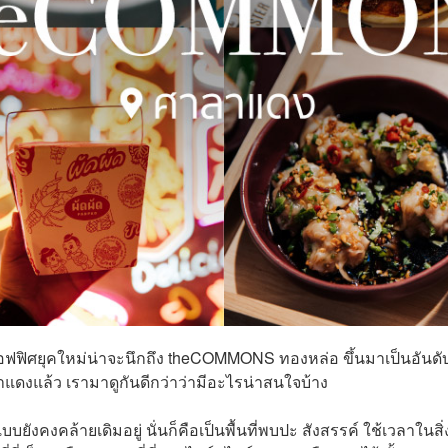
าวออฟฟิศยุคใหม่น่าจะนึกถึง theCOMMONS ทองหล่อ ขึ้นมาเป็นอันดั
แดงแล้ว เรามาดูกันดีกว่าว่ามีอะไรน่าสนใจบ้าง
ล้ายเดิมอยู่ นั่นก็คือเป็นพื้นที่พบปะ สังสรรค์ ใช้เวลาในสิ่ง