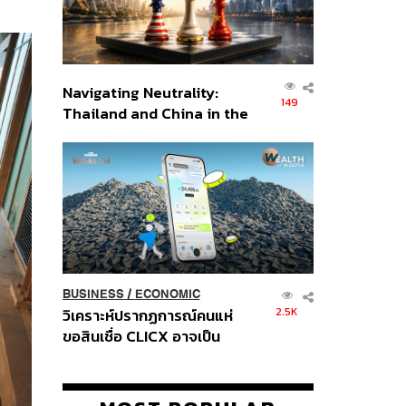
Navigating Neutrality:
149
Thailand and China in the
Age of a New Global
Order
BUSINESS
/
ECONOMIC
2.5K
วิเคราะห์ปรากฏการณ์คนแห่
ขอสินเชื่อ CLICX อาจเป็น
เพียงยอดภูเขาน้ำแข็ง ของ
ปัญหาหนี้ครัวเรือนไทยที่ถูกซุก
ไว้