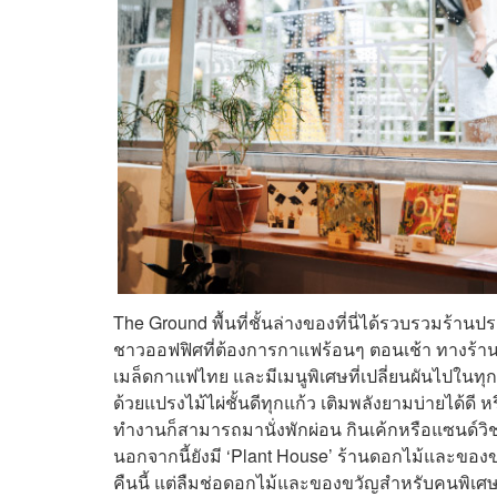
The Ground พื้นที่ชั้นล่างของที่นี่ได้รวบรวมร้าน
ชาวออฟฟิศที่ต้องการกาแฟร้อนๆ ตอนเช้า ทางร้านเ
เมล็ดกาแฟไทย และมีเมนูพิเศษที่เปลี่ยนผันไปในทุกเ
ด้วยแปรงไม้ไผ่ชั้นดีทุกแก้ว เติมพลังยามบ่ายได้ดี 
ทำงานก็สามารถมานั่งพักผ่อน กินเค้กหรือแซนด์วิช น
นอกจากนี้ยังมี ‘Plant House’ ร้านดอกไม้และของ
คืนนี้ แต่ลืมช่อดอกไม้และของขวัญสำหรับคนพิเศษ ก