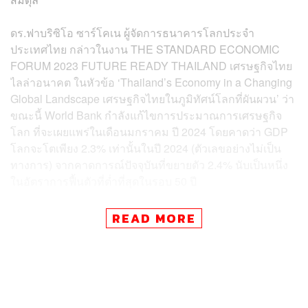
ดร.ฟาบริซิโอ ซาร์โคเน ผู้จัดการธนาคารโลกประจำ
ประเทศไทย กล่าวในงาน THE STANDARD ECONOMIC
FORUM 2023 FUTURE READY THAILAND เศรษฐกิจไทย
ไลล่าอนาคต ในหัวข้อ ‘Thailand’s Economy in a Changing
Global Landscape เศรษฐกิจไทยในภูมิทัศน์โลกที่ผันผวน’ ว่า
ขณะนี้ World Bank กำลังแก้ไขการประมาณการเศรษฐกิจ
โลก ที่จะเผยแพร่ในเดือนมกราคม ปี 2024 โดยคาดว่า GDP
โลกจะโตเพียง 2.3% เท่านั้นในปี 2024 (ตัวเลขอย่างไม่เป็น
ทางการ) จากคาดการณ์ปัจจุบันที่ขยายตัว 2.4% นับเป็นหนึ่ง
ในอัตราการฟื้นตัวที่ต่ำที่สุดในรอบ 50 ปี
โดยส่วนหนึ่งเป็นผลมาจากผลกระทบที่ล่าช้า และต่อเนื่อง
READ MORE
ของภาวะการเงินที่ตึงตัว นโยบายควบคุมอัตราเงินเฟ้อที่สูง
ในรอบหลายทศวรรษ เงื่อนไขการปล่อยสินเชื่อที่เข้มงวดมาก
ขึ้น และการค้าโลกที่ชะลอตัว
ขณะที่การเติบโตทางเศรษฐกิจของตลาดเกิดใหม่และ