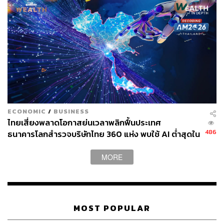
สามารถติดตาม THE STANDARD WEALTH
ผ่านแอปพลิเคชันต่างๆ ที่คุณสะดวกหรือใช้งานอยู่แล้วได้เลย
TAGS:
World Bank
ธนาคารโลก
เงินดิจิทัล
GDP ไทย
กระเป๋าเงินดิจิทัล (Digital Wallet)
Fabrizio Zarcone
ECONOMIC
/
BUSINESS
THE STANDARD ECONOMIC FORUM 2023
ไทยเสี่ยงพลาดโอกาสย่นเวลาพลิกฟื้นประเทศ
เศรษฐกิจไทย
486
ธนาคารโลกสำรวจบริษัทไทย 360 แห่ง พบใช้ AI ต่ำสุดใน
กลุ่ม ตามหลังเคนยาและไนจีเรียเกือบ 4 เท่า
MORE
MOST POPULAR
110