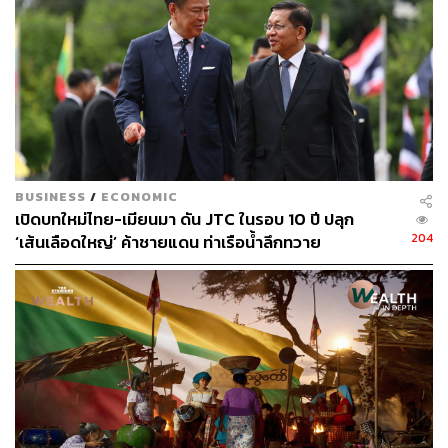
(R&D)
การยกระดับนโยบายที่ส่งเสริมการแข่งขัน
การปรับปรุงการเรียนรู้ มุ่งผลลัพธ์ และยกระดับทักษะ
ต่างๆ
การก้าวเข้าสู่ห่วงโซ่การผลิตข้ามชาติ (Global Value
Chains)
การสนับสนุนโครงสร้างพื้นฐานสาธารณะ และการ
ลงทุนด้านน้ำและพลังงาน
การเปิดประตูการบริการและการค้าโลก
BUSINESS
/
ECONOMIC
เปิดบทใหม่ไทย-เมียนมา ดัน JTC ในรอบ 10 ปี ปลุก
204
‘เส้นเลือดใหญ่’ ค้าชายแดน ท่าเรือน้ำลึกทวาย
“ประเทศไทยจำเป็นต้องเพิ่มระดับการลงทุนทั้งภาครัฐและ
เอกชนเป็น 2 เท่า เมื่อเทียบกับระดับที่มีอยู่ในปัจจุบัน ขณะ
เดียวกันก็ต้องเพิ่มผลผลิต หรือมี GDP ต่อหัวของไทย โดยไทย
จำเป็นต้องให้ความสำคัญกับภาคเอกชนและประชาชน นั่น
คือการพัฒนามนุษย์และการศึกษา”
พร้อมทั้งมองว่า ประเทศไทยแตกต่างจากประเทศอื่นๆ ใน
ตลาดเกิดใหม่ ซึ่งมีหนี้สาธารณะสูง เนื่องจากไทยยังมีพื้นที่
ทางการคลังเพียงพอที่จะลงทุนในโครงสร้างพื้นฐาน เพื่อการ