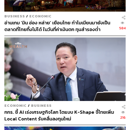
เติบโตทางเศรษฐกิจที่สูงขึ้น และเป็นมิตรต่อสิ่งแวดล้อม
BUSINESS
/
ECONOMIC
อ่านเกม ‘มิน อ่อง หล่าย’ เยือนไทย ทำไมเมียนมายังเป็น
584
ตลาดที่ไทยทิ้งไม่ได้ ในวันที่ค่าเงินตก ทุนสำรองต่ำ
📌อัปเดตเทรนด์โลกกว่า 20+ Sessions ซื้อบัตรชมย้อนหลัง
ได้ที่
https://bit.ly/TSEF2023ED
✅ ราคาพิเศษ! 2,500 บาท ถึง 31 ธันวาคม 2566 เท่านั้น
✅ รับชมออนไลน์ทุกที่ทั่วโลก
✅ ดูย้อนหลังนาน 6 เดือน (1 ธันวาคม 2566 – 31 พฤษภาคม
2567)
✅ สรุปเนื้อหา Visual Summary ทุกเวที
Media Partner
ECONOMIC
/
BUSINESS
📌รับสรุปเนื้อหาทุกเวที 20+ Sessions
กกร. ชี้ AI เร่งเศรษฐกิจโลก โตแบบ K-Shape จี้ไทยเพิ่ม
ซื้อบัตรชมย้อนหลังวันนี้ดูได้นานถึง 6 เดือน
216
Local Content รับคลื่นลงทุนใหม่
https://bit.ly/TSEF2023MP