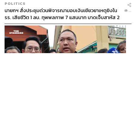
POLITICS
นายกฯ สั่งประชุมด่วนพิจารณามอบเงินเยียวยาเหตุยิงใน
...
รร. เสียชีวิต 1 ลบ. ทุพพลภาพ 7 แสนบาท บาดเจ็บสาหัส 2
แสนบาท บาดเจ็บเล็กน้อย 1 แสนบาท
THAILAND
คืบหน้าเหตุยิงเทพศิรินทร์ นนทบุรี เด็ก 14 เสียชีวิตที่โรง
...
พยาบาล สธ. ยืนยันครูเสียชีวิต 5 ราย เจ็บ 22 ราย