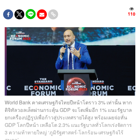
110
World Bank คาดเศรษฐกิจไทยปีหน้าโตราว 3% เท่านั้น หาก
ดิจิทัลวอลเล็ตผ่านกระตุ้น GDP จะโตเพิ่มอีก 1% แนะรัฐบาล
ยกเครื่องปฏิรูปเพื่อก้าวสู่ประเทศรายได้สูง พร้อมเผยจ่อหั่น
GDP โลกปีหน้า เหลือโต 2.3% แนะรัฐบาลทั่วโลกเร่งจัดการ
3 ความท้าทายใหญ่ ‘ภูมิรัฐศาสตร์-โลกร้อน-เศรษฐกิจไร้
สมดุล’