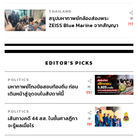
โรงเรียนคลี่คลาย
THAILAND
สรุปมหากาพย์กล้องส่องพระ
717
ZEISS Blue Marine จากสัญญา
ผลิต 8.3 ล้าน สู่ข้อพิพาท ‘มา
เวลล์ฯ’ ฟ้อง ‘โทน บางแค’ ผิดนัด
จ่ายหนี้-แอบระบุแบรนด์
EDITOR'S PICKS
POLITICS
มหากาพย์โกงข้อสอบท้องถิ่น ก่อน
551
เดินหน้าสู่จุดจบในสัปดาห์นี้
POLITICS
เส้นทางคดี 44 สส. ในชั้นศาลฎีกา
191
จะรู้ผลเมื่อไร