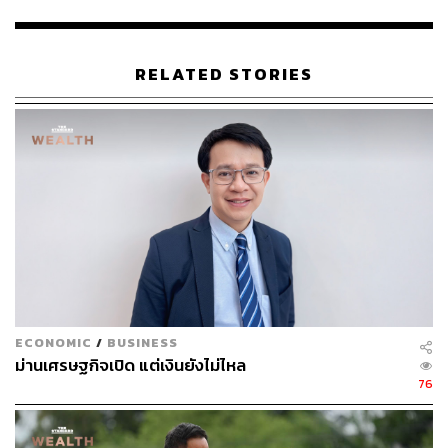
เพื่อกระตุ้นการลงทุนและการเติบโตของ GDP อย่างมีนัย
สำคัญ เพื่อนำไปสู่การเป็นประเทศรายได้สูง (High-Income
Status) ซาร์โคเนกล่าวว่า “ประเทศไทยจำเป็นต้องมีการ
RELATED STORIES
ปฏิรูปเชิงโครงสร้าง”
โดยธนาคารโลกยังได้จัดทำแบบจำลองการเติบโตในระยะ
ยาว เพื่อค้นหาว่า ประเทศไทยจะบรรลุเป้าหมายการก้าวขึ้น
เป็นประเทศรายได้สูง ภายในปี 2037 (พ.ศ. 2580) ได้อย่างไร
โดยพบว่าไทยจะต้องรักษาการเติบโต GDP ให้สูงกว่า 5% ให้
ได้
สำหรับสูตร (Recipe) ที่ทำให้เศรษฐกิจไทยโต 5% ในระยะ
ยาวเพื่อก้าวสู่การเป็นประเทศที่มีรายได้สูง คือการปฏิรูป
โครงสร้าง การคิดล่วงหน้า การสร้างสรรค์สิ่งใหม่ ‘แม้ไม่ใช่
ECONOMIC
/
BUSINESS
เรื่องง่าย แต่สามารถทำได้’ โดยให้ความสำคัญกับนโยบาย 6
ม่านเศรษฐกิจเปิด แต่เงินยังไม่ไหล
ด้าน ดังนี้
76
การให้ความสำคัญกับนวัตกรรม การวิจัย และพัฒนา