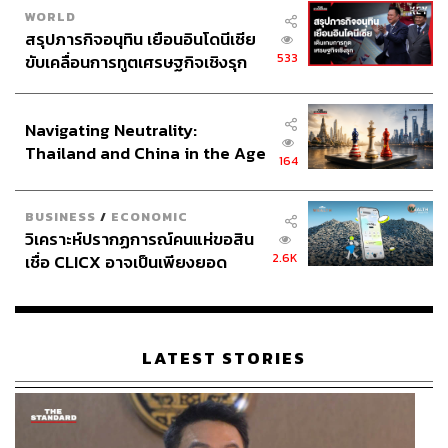
WORLD
สรุปภารกิจอนุทิน เยือนอินโดนีเซีย
533
ขับเคลื่อนการทูตเศรษฐกิจเชิงรุก
ประกาศหุ้นส่วนยุทธศาสตร์ไทย –
อินโดนีเซีย
Navigating Neutrality:
Thailand and China in the Age
164
of a New Global Order
BUSINESS
/
ECONOMIC
วิเคราะห์ปรากฏการณ์คนแห่ขอสิน
2.6K
เชื่อ CLICX อาจเป็นเพียงยอด
ภูเขาน้ำแข็ง ของปัญหาหนี้ครัว
เรือนไทยที่ถูกซุกไว้
LATEST STORIES