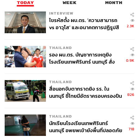
TODAY
WEEK
MONTH
INTERVIEW
ABOUT THE AUTHOR
ไขรหัสตั้ง ผบ.ตร. ‘ความสามารถ
2.3K
vs อาวุโส’ และอนาคตการปฏิรูปสี
วาราดา ทองจำนงค์
กากี กับ พล.ต.อ. เอก อังสนานนท์
Content Creator สำนักข่าว THE
STANDARD WEALTH
THAILAND
รอง ผบ.ตร. บัญชาการเหตุยิง
0.9K
โรงเรียนเทพศิรินทร์ นนทบุรี สั่ง
ค้นหา 2 รอบยืนยันไร้คนติดค้าง พบ
ศพปู่-ย่าที่บ้านพักผู้ก่อเหตุ
THAILAND
สื่อนอกจับตากราดยิง รร. ใน
826
นนทบุรี ชี้ไทยมีอัตราครอบครองปืน
สูงในระดับต้นของภูมิภาค
THAILAND
นักเรียนโรงเรียนเทพศิรินทร์
718
นนทบุรี อพยพเข้ายังพื้นที่ปลอดภัย
ชั่วคราว หลังเหตุใช้อาวุธปืนภายใน