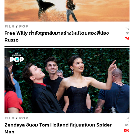
รวมตัวละครจากมาร์เวลไว้มากที่สุด และผู้ใช้บริการก็
สามารถร่วมสนุกกับเหล่าอเวนเจอร์สได้อย่างเต็มที่ แต่ถ้ายัง
จินตนาการไม่ออก อยากให้มอง The Marvel Experience
Thailand เหมือนเป็นส่วนหนึ่งในดิสนีย์แลนด์ที่รวมเรื่องซู
FILM
/
POP
เปอร์ฮีโร่เอาไว้ ซึ่งภายในก็มี นิก ฟิวรี หัวหน้าหน่วย
Free Willy กำลังถูกกลับมาสร้างใหม่โดยสองพี่น้อง
S.H.I.E.L.D และตัวละครอื่นๆ จาก
The Avengers
เช่นกัน”
76
Russo
นพปฎล เจสัน จิรสันติ์
ประธานเจ้าหน้าที่บริหารร่วม บริษัท
ฮีโร่ เอ็กซ์พีเรียนซ์ จำกัด กล่าว
FILM
/
POP
Zendaya ชื่นชม Tom Holland ที่ทุ่มเทกับบท Spider-
156
Man