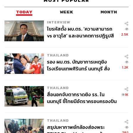
MOST POPULAR
TODAY
WEEK
MONTH
INTERVIEW
210
ไขรหัสตั้ง ผบ.ตร. ‘ความสามารถ
2.5K
vs อาวุโส’ และอนาคตการปฏิรูปสี
กากี กับ พล.ต.อ. เอก อังสนานนท์
ABOUT THE AUTHOR
THAILAND
อรัณย์ หนองพล
รอง ผบ.ตร. บัญชาการเหตุยิง
Content Creator ประจำกองไลฟ์สไตล์สำนัก
1.2K
ข่าว THE STANDARD
โรงเรียนเทพศิรินทร์ นนทบุรี สั่ง
ค้นหา 2 รอบยืนยันไร้คนติดค้าง พบ
ศพปู่-ย่าที่บ้านพักผู้ก่อเหตุ
THAILAND
สื่อนอกจับตากราดยิง รร. ใน
1K
นนทบุรี ชี้ไทยมีอัตราครอบครองปืน
สูงในระดับต้นของภูมิภาค
THAILAND
สรุปมหากาพย์กล้องส่องพระ
792