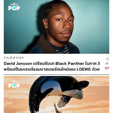
The Marvel Experience ในประเทศไทยถือเป็นการเปิดตลาด
ของมาร์เวลเป็นประเทศแรกในเอเชียตะวันออกเฉียงใต้และ
FILM
/
POP
แห่งที่ 3 ของโลก ตามหลังสหรัฐอเมริกา และเมืองปูซาน
David Jonsson เตรียมรับบท Black Panther ในภาค 3
ประเทศเกาหลีใต้ ที่เปิดบริการไปเมื่อเดือนตุลาคมปีที่ผ่านมา
157
พร้อมเป็นแบรนด์แอมบาสเดอร์คนใหม่ของ LOEWE ด้วย
และมาร์เวลเองยังเล็งเห็นว่าตลาดอาเซียนมีการเติบโตใน
เรื่องปริมาณการซื้อสินค้าที่ระลึกของมาร์เวลรวดเร็วที่สุดใน
โลก แถมตัวละครต่างๆ ก็ยังเป็นที่ประทับใจของเด็กรุ่นใหม่
ซึ่งเมื่อเทียบกับสหรัฐอเมริกานั้นพบว่าเริ่มอิ่มตัวแล้ว เพราะ
เด็กๆ รู้จักกับตัวละครเหล่านี้มาเป็นเวลานาน
“The Marvel Experience Thailand ถือเป็นที่แรกในอาเซียนที่