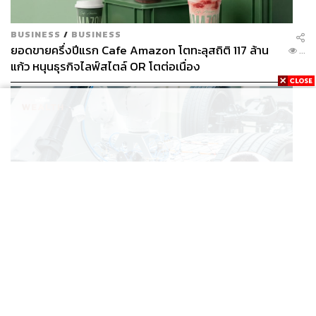
BUSINESS
/
BUSINESS
ยอดขายครึ่งปีแรก Cafe Amazon โตทะลุสถิติ 117 ล้าน
...
แก้ว หนุนธุรกิจไลฟ์สไตล์ OR โตต่อเนื่อง
BUSINESS
/
ECONOMIC
‘เอกนิติ’ เล็งงัดมาตรการใหม่ ลดภาษีสรรพสามิต หวังดึง
...
ผู้ผลิต EV มาตั้งโรงงานในไทย