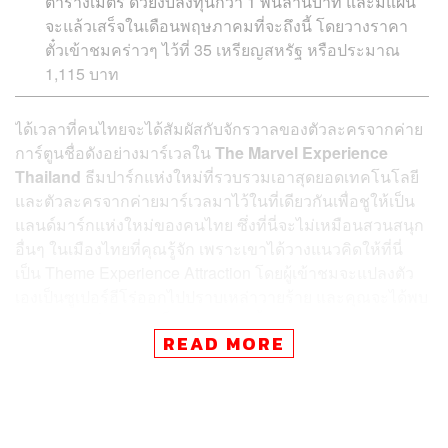
ตารางเมตร ด้วยงบลงทุนกว่า 1 พันล้านบาท และมีแผน
จะแล้วเสร็จในเดือนพฤษภาคมที่จะถึงนี้ โดยวางราคา
ตั๋วเข้าชมคร่าวๆ ไว้ที่ 35 เหรียญสหรัฐ หรือประมาณ
1,115 บาท
ได้เวลาที่คนไทยจะได้สัมผัสกับจักรวาลของตัวละครจากค่าย
การ์ตูนชื่อดังอย่างมาร์เวลใน
The Marvel Experience
Thailand
ธีมปาร์กแห่งใหม่ที่รวบรวมเอาสุดยอดเทคโนโลยี
และตัวละครจากค่ายมาร์เวลมาไว้ในที่เดียวกันเพื่อชูให้เป็น
แลนด์มาร์กแห่งใหม่ของคนไทย ซึ่งที่นี่จะไม่เหมือนสวนสนุก
อื่นๆ ในเมืองไทยที่คุณรู้จัก เพราะเขาได้วางแนวคิดให้ที่นี่
เป็น Theme Experience Attraction โดยผู้เข้าชมจะแปลงตัว
เองเป็นซูเปอร์ฮีโร่ออกไปปราบเหล่าวายร้าย และคุณจะได้พบ
ตัวละครมาร์เวลแบบเต็มอิ่มยกค่ายทั้ง Spider-Man, Iron
READ MORE
Man, Hulk, Thor, Black Widow, Wolverine และ Captain
America