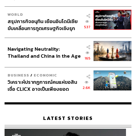
WORLD
สรุปภารกิจอนุทิน เยือนอินโดนีเซีย
537
ขับเคลื่อนการทูตเศรษฐกิจเชิงรุก
ประกาศหุ้นส่วนยุทธศาสตร์ไทย –
อินโดนีเซีย
Navigating Neutrality:
Thailand and China in the Age
165
of a New Global Order
BUSINESS
/
ECONOMIC
วิเคราะห์ปรากฏการณ์คนแห่ขอสิน
2.6K
เชื่อ CLICX อาจเป็นเพียงยอด
ภูเขาน้ำแข็ง ของปัญหาหนี้ครัว
เรือนไทยที่ถูกซุกไว้
LATEST STORIES