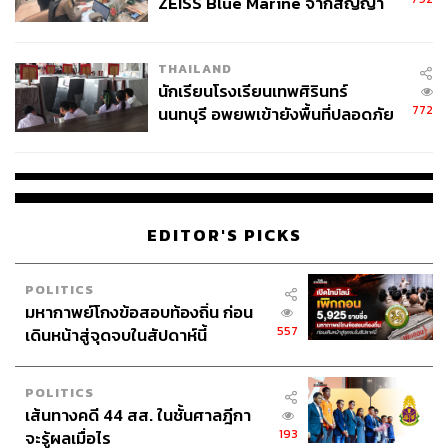
ZEISS Blue Marine จากสัญญา
ผลิต 8.3 ล้าน สู่ข้อพิพาท ‘มา
เวลล์ฯ’ ฟ้อง ‘โทน บางแค’ ผิดนัด
THAILAND
จ่ายหนี้-แอบระบุแบรนด์
นักเรียนโรงเรียนเทพศิรินทร์
772
นนทบุรี อพยพเข้ายังพื้นที่ปลอดภัย
ชั่วคราว หลังเหตุใช้อาวุธปืนภายใน
โรงเรียนคลี่คลาย
EDITOR'S PICKS
POLITICS
มหากาพย์โกงข้อสอบท้องถิ่น ก่อน
557
เดินหน้าสู่จุดจบในสัปดาห์นี้
POLITICS
เส้นทางคดี 44 สส. ในชั้นศาลฎีกา
193
จะรู้ผลเมื่อไร