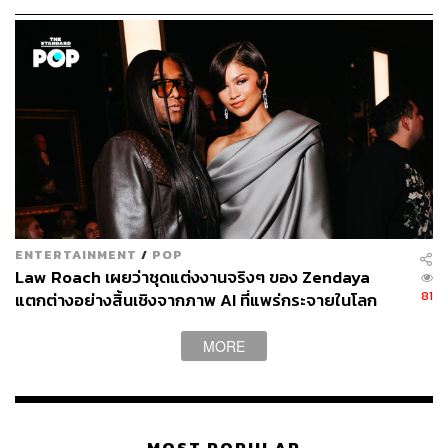
The Marvel Experience Thailand จะตั้งอยู่ภายในบริเวณ
ศูนย์การค้าเมกาบางนา บนพื้นที่กว่า 10,000 ตารางเมตร
ด้วยงบลงทุนกว่า 1 พันล้านบาท และมีแผนจะแล้วเสร็จใน
เดือนพฤษภาคมที่จะถึงนี้ โดยวางราคาตั๋วเข้าชมคร่าวๆ ไว้ที่
35 เหรียญสหรัฐ หรือประมาณ 1,115 บาท เตรียมตัวให้
พร้อม!
อ้างอิง:
goo.gl/r8X8aU
ENTERTAINMENT
/
POP
Law Roach เผยว่าชุดแต่งงานจริงๆ ของ Zendaya
TAGS:
The Marvel Experience Thailand
Iron Man
Hulk
81
แตกต่างอย่างสิ้นเชิงจากภาพ AI ที่แพร่กระจายในโลก
Thor
Black Widow
Wolverine
ออนไลน์
นพปฎล เจสัน จิรสันติ์
Spider-Man
MORE
Captain America
Marvel
The Avengers