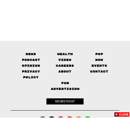
News
Wealth
Pop
Podcast
Video
Now
Opinion
Careers
Events
Privacy
About
Contact
Policy
FOR
ADVERTISING
MEMBERSHIP