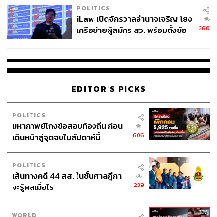
POLITICS
iLaw เปิดจักรวาลอำนาจเจริญ โยง
260
เครือข่ายผู้สมัคร สว. พร้อมตั้งข้อ
สังเกตลงสมัครตรงคุณสมบัติหรือ
ไม่
EDITOR'S PICKS
POLITICS
มหากาพย์โกงข้อสอบท้องถิ่น ก่อน
606
เดินหน้าสู่จุดจบในสัปดาห์นี้
POLITICS
เส้นทางคดี 44 สส. ในชั้นศาลฎีกา
239
จะรู้ผลเมื่อไร
WORLD