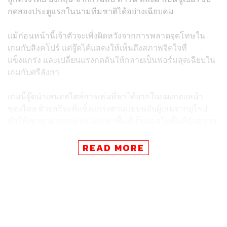
กดสองประตูแรกในนามทีมชาติได้อย่างเฉียบคม
แม้ก่อนหน้านี้เจ้าตัวจะเพิ่งผิดหวังจากการพลาดจุดโทษใน
เกมกับสิงคโปร์ แต่จู๊ดได้แสดงให้เห็นถึงสภาพจิตใจที่
แข็งแกร่ง และเปลี่ยนแรงกดดันให้กลายเป็นฟอร์มสุดเฉียบใน
เกมกับศรีลังกา
เกมนี้จู๊ดนำเสนอสไตล์การเล่นที่หาได้ยากในแผงกองหน้า
ของไทย ด้วยสรีระที่แข็งแกร่งตามแบบฉบับผู้เล่นจากยุโรป
ทำให้เขาสามารถปะทะ และหาพื้นที่เก็บบอลในพื้นที่อันตราย
ได้ดี
READ MORE
ที่สำคัญคือ ความรวดเร็วในการตัดสินใจและเข้าทำ เป็นจุด
แตกต่างจากนักเตะไทยบางส่วนที่อาจต้องใช้จังหวะจับบอล
แรกเพื่อคอนโทรล ก่อนยิง แต่จู๊ดมีความสามารถที่จะสับไก
ยิงได้ทันทีเมื่อมีโอกาส ซึ่งทำให้แนวรับคู่แข่งมีเวลาตอบ
สนองน้อยลง