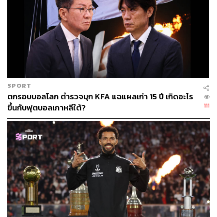
และบางที…นี่อาจคือจิ๊กซอว์สำคัญที่สุดของทีมชาติไทยยุค
ใหม่ก็เป็นได้
🔥
TAGS:
Anthony Hudson
Grimsby Town
กีฬาฟุตบอล
ฟุตบอลทีมชาติไทย
กองหน้า
ทีมชาติไทย
Jude Soonsup-Bell
SPORT
ตกรอบบอลโลก ตำรวจบุก KFA แฉแผลเก่า 15 ปี เกิดอะไร
111
ขึ้นกับฟุตบอลเกาหลีใต้?
325
ABOUT THE AUTHOR
THE STANDARD TEAM
กองบรรณาธิการ THE STANDARD