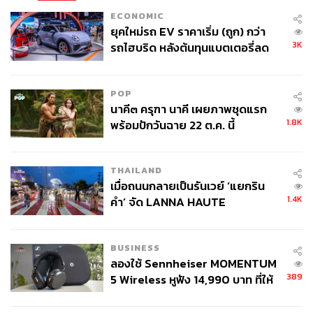
ECONOMIC
ยุคใหม่รถ EV ราคาเริ่ม (ถูก) กว่า
3K
รถไฮบริด หลังต้นทุนแบตเตอรี่ลด
ลง - จีนแห่บุกตลาดเกิดใหม่
POP
นาคี๓ ครุฑา นาคี เผยภาพชุดแรก
1.8K
พร้อมปักวันฉาย 22 ต.ค. นี้
THAILAND
เมื่อถนนกลายเป็นรันเวย์ ‘แยกริน
1.4K
คำ’ จัด LANNA HAUTE
COUTURE กลางสายฝน
BUSINESS
ลองใช้ Sennheiser MOMENTUM
389
5 Wireless หูฟัง 14,990 บาท ที่ให้
ผู้ใช้ถอดเปลี่ยนแบตเองได้ ก่อนกฎ
EU บังคับปีหน้า