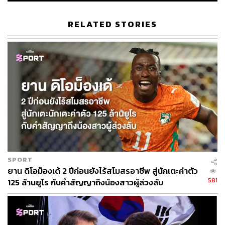
โทษ และเลือกที่จะจบสกอร์ด้วยการโหม่งอย่างใจเย็นและ
แม่นยำ
RELATED STORIES
ส่วนประตูที่สองในนาทีที่ 90 แสดงให้เห็นถึงสัญชาตญาณ
ของศูนย์หน้าตัวเป้า ที่รู้ว่าควรยืนอยู่ตรงไหนเมื่อเพื่อนร่วม
ทีมกำลังเปิดบอลจากด้านข้าง เขาใช้การตั้งเท้าแปบอล
กระแทกเข้าไปอย่างง่ายดายแบบไม่จำเป็นต้องคิดเยอะ
อย่างไรก็ตาม ด้วยวัยเพียง 21 ปี และมีประสบการณ์จากระบบ
เยาวชนของสโมสรใหญ่ในอังกฤษ การก้าวเข้ามาของจู๊ดถือ
เป็นเรื่องที่น่าตื่นเต้นอย่างยิ่งสำหรับวงการฟุตบอลไทย
อีกทั้งตำแหน่งศูนย์หน้าของทีมชาติไทยกำลังอยู่ในช่วง
SPORT
เปลี่ยนผ่าน ท่ามกลางการแข่งขันของดาวยิงหลายคน การได้
ยาน ดิโอม็องเด้ 2 ปีก่อนยังไร้สโมสรอาชีพ สู่นักเตะค่าตัว
กองหน้าวัย 21 ปีที่มีดีทั้งสรีระ, เทคนิค และศักยภาพระยะ
581
125 ล้านยูโร กับคำสัญญาถึงน้องสาวผู้ล่วงลับ
ยาวอย่างจู๊ด ทำให้ แอนโทนี ฮัดสัน สามารถวางแผนสร้างทีม
โดยมีเขาเป็นแกนกลางของเกมรุก ได้อย่างมั่นใจในอีกหลาย
ปีข้างหน้า