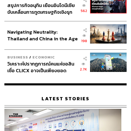
สรุปภารกิจอนุทิน เยือนอินโดนีเซีย
562
ขับเคลื่อนการทูตเศรษฐกิจเชิงรุก
ประกาศหุ้นส่วนยุทธศาสตร์ไทย –
อินโดนีเซีย
Navigating Neutrality:
Thailand and China in the Age
198
of a New Global Order
BUSINESS
/
ECONOMIC
วิเคราะห์ปรากฏการณ์คนแห่ขอสิน
2.7K
เชื่อ CLICX อาจเป็นเพียงยอด
ภูเขาน้ำแข็ง ของปัญหาหนี้ครัว
เรือนไทยที่ถูกซุกไว้
LATEST STORIES