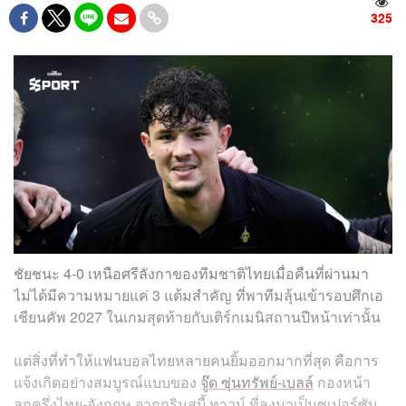
325
ชัยชนะ 4-0 เหนือศรีลังกาของทีมชาติไทยเมื่อคืนที่ผ่านมา
ไม่ได้มีความหมายแค่ 3 แต้มสำคัญ ที่พาทีมลุ้นเข้ารอบศึกเอ
เชียนคัพ 2027 ในเกมสุดท้ายกับเติร์กเมนิสถานปีหน้าเท่านั้น
แต่สิ่งที่ทำให้แฟนบอลไทยหลายคนยิ้มออกมากที่สุด คือการ
แจ้งเกิดอย่างสมบูรณ์แบบของ
จู๊ด ซุ่นทรัพย์-เบลล์
กองหน้า
ลูกครึ่งไทย-อังกฤษ จากกริมสบี้ ทาวน์ ที่ลงมาเป็นซูเปอร์ซับ