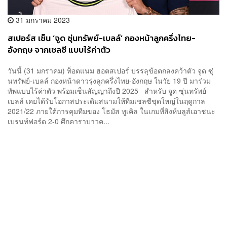
31 มกราคม 2023
สเปอร์ส เซ็น ‘จูด ซุ่นทรัพย์-เบลล์’ กองหน้าลูกครึ่งไทย-
อังกฤษ จากเชลซี แบบไร้ค่าตัว
วันนี้ (31 มกราคม) ท็อตแนม ฮอตสเปอร์ บรรลุข้อตกลงคว้าตัว จูด ซุ่
นทรัพย์-เบลล์ กองหน้าดาวรุ่งลูกครึ่งไทย-อังกฤษ ในวัย 19 ปี มาร่วม
ทัพแบบไร้ค่าตัว พร้อมเซ็นสัญญาถึงปี 2025 สำหรับ จูด ซุ่นทรัพย์-
เบลล์ เคยได้รับโอกาสประเดิมสนามให้ทีมเชลซีชุดใหญ่ในฤดูกาล
2021/22 ภายใต้การคุมทีมของ โธมัส ทูเคิล ในเกมที่สิงห์บลูส์เอาชนะ
เบรนท์ฟอร์ด 2-0 ศึกคาราบาวค...