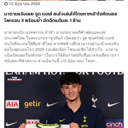
10 มิถุนายน 2024
มาดามแป้งเผย จูด เบลล์ สนใจเล่นให้ไทยหากเข้าไปคัดบอล
โลกรอบ 3 พร้อมย้ำ อัดฉีดแต้มละ 1 ล้าน
มาดามแป้ง-นวลพรรณ ล่ำซำ นายกสมาคมกีฬาฟุตบอลแห่ง
ประเทศไทย ในพระบรมราชูปถัมภ์ เปิดเผยว่า จูด ซุ่นทรัพย์-เบลล์
สนใจที่จะเล่นให้ทีมชาติไทย หากทัพช้างศึกสามารถผ่านเข้าแข่งขัน
ต่อในฟุตบอลโลก 2026 รอบคัดเลือก โซนเอเชีย ได้สำเร็จ มาดาม
แป้งเปิดเผยเรื่องดังกล่าวในการให้สัมภาษณ์กับสื่อมวลชนที่สนามรา
ชมังคลากีฬาสถาน ช่วงเย็นวันนี้ (10 มิถุนายน) โดยก...