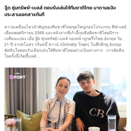
จู๊ด ซุ่นทรัพย์-เบลล์ ตอบรับเล่นให้ทีมชาติไทย มาดามแป้ง
ประสานเอกสารทันที
ความเคลื่อนไหวสำคัญของทีมชาติไทยชุดใหญ่ก่อนโปรแกรม ฟีฟ่าเดย์
เดือนพฤศจิกายน 2568 และหลังจากที่เก้าอี้กุนซือทีมชาติไทยมีการ
เปลี่ยนแปลง เมื่อ จู๊ด ซุ่นทรัพย์-เบลล์ กองหน้าลูกครึ่งไทย-อังกฤษ วัย
21 ปี จากสโมสร กริมสบี้ ทาวน์ (Grimsby Town) ในศึกลีกทู อังกฤษ
ตัดสินใจตอบรับเลือกเล่นให้ทีมชาติไทยอย่างเป็นทางการ การตัดสิน
ใจครั้งนี้เกิดขึ้นหลั...