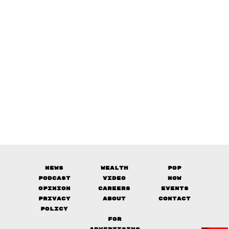
News
Wealth
Pop
Podcast
Video
Now
Opinion
Careers
Events
Privacy
About
Contact
Policy
FOR