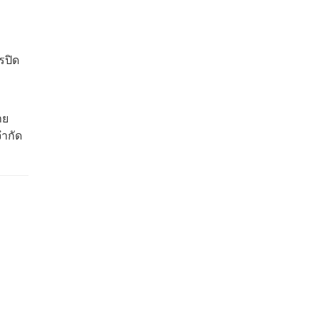
รปิด
าย
จำกัด