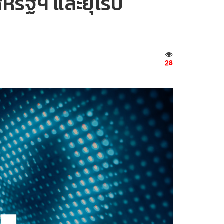
หรัฐฯ และยุโรป
28