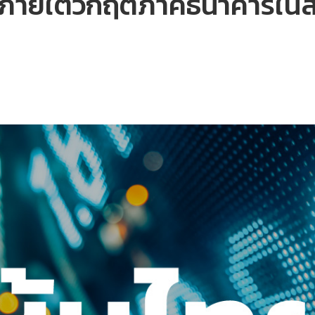
st ภายใต้วิกฤตภาคธนาคารในส