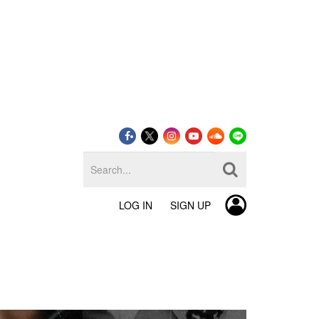
LOG IN
SIGN UP