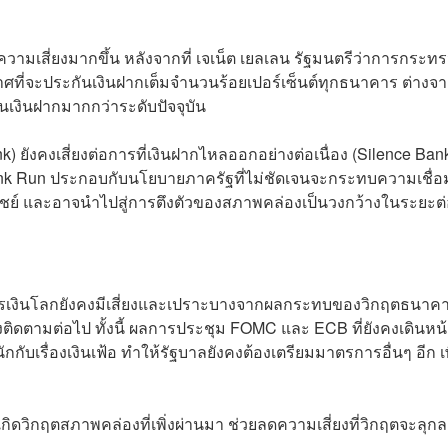
มเสี่ยงมากขึ้น หลังจากที่ เจเน็ต เยลเลน รัฐมนตรีว่าการกระท
าศที่จะประกันเงินฝากเต็มจำนวนร้อยเปอร์เซ็นต์ทุกธนาคาร ต่างจ
กันเงินฝากมากกว่าระดับปัจจุบัน
 ยังคงเสี่ยงต่อการที่เงินฝากไหลออกอย่างต่อเนื่อง (Silence Ban
 Bank Run ประกอบกับนโยบายภาครัฐที่ไม่ชัดเจนจะกระทบความเชื่อม
ย์ และอาจนำไปสู่การตึงตัวของสภาพคล่องเป็นวงกว้างในระยะต
รเงินโลกยังคงมีเสี่ยงและเปราะบางจากผลกระทบของวิกฤตธนาค
ิดตามต่อไป ทั้งนี้ ผลการประชุม FOMC และ ECB ที่ยังคงเดินหน
ักกับเรื่องเงินเฟ้อ ทำให้รัฐบาลยังคงต้องเตรียมมาตรการอื่นๆ อีก เพ
กิดวิกฤตสภาพคล่องที่เพิ่งผ่านมา ช่วยลดความเสี่ยงที่วิกฤตจะลุก