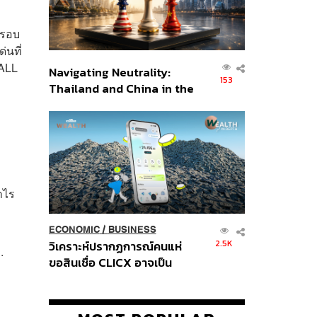
ตรอบ
่นที่
PALL
Navigating Neutrality:
153
Thailand and China in the
Age of a New Global
Order
ำไร
ECONOMIC
/
BUSINESS
2.5K
วิเคราะห์ปรากฏการณ์คนแห่
.
ขอสินเชื่อ CLICX อาจเป็น
เพียงยอดภูเขาน้ำแข็ง ของ
ปัญหาหนี้ครัวเรือนไทยที่ถูกซุก
ไว้