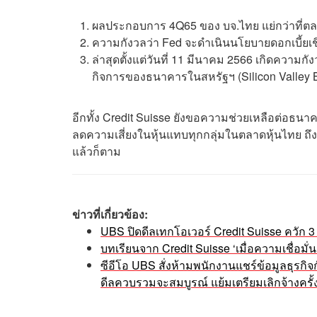
ผลประกอบการ 4Q65 ของ บจ.ไทย แย่กว่าที่
ความกังวลว่า Fed จะดำเนินนโยบายดอกเบี้ยเชิง
ล่าสุดตั้งแต่วันที่ 11 มีนาคม 2566 เกิดคว
กิจการของธนาคารในสหรัฐฯ (Silicon Valley 
อีกทั้ง Credit Suisse ยังขอความช่วยเหลือต่อธ
ลดความเสี่ยงในหุ้นแทบทุกกลุ่มในตลาดหุ้นไทย ถึ
แล้วก็ตาม
ข่าวที่เกี่ยวข้อง:
UBS ปิดดีลเทกโอเวอร์ Credit Suisse ควัก 
บทเรียนจาก Credit Suisse ‘เมื่อความเชื่อมั่นส
ซีอีโอ UBS สั่งห้ามพนักงานแชร์ข้อมูลธุรกิจ
ดีลควบรวมจะสมบูรณ์ แย้มเตรียมเลิกจ้างครั้