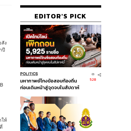
EDITOR'S PICK
อสัง
าปี
ม
POLITICS
528
มหากาพย์โกงข้อสอบท้องถิ่น
CB
ก่อนเดินหน้าสู่จุดจบในสัปดาห์
่
นี้
ำให้
ี่