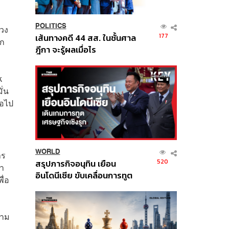
POLITICS
รวง
177
เส้นทางคดี 44 สส. ในชั้นศาล
าก
ฎีกา จะรู้ผลเมื่อไร
k
ั่น
่อไป
WORLD
าร
520
สรุปภารกิจอนุทิน เยือน
้า
อินโดนีเซีย ขับเคลื่อนการทูต
ื่อ
เศรษฐกิจเชิงรุก ประกาศหุ้น
ส่วนยุทธศาสตร์ไทย –
อินโดนีเซีย
ลาม