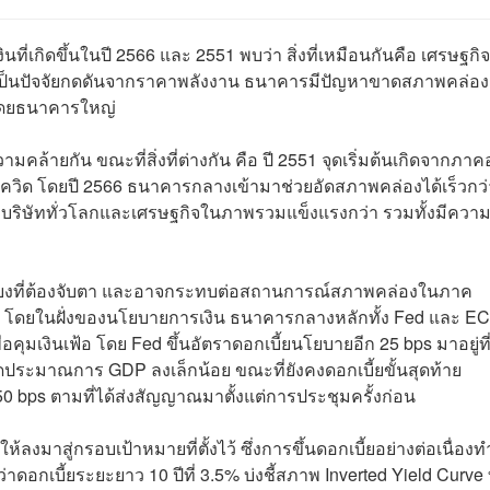
นที่เกิดขึ้นในปี 2566 และ 2551 พบว่า สิ่งที่เหมือนกันคือ เศรษฐกิจ
เฟ้อเป็นปัจจัยกดดันจากราคาพลังงาน ธนาคารมีปัญหาขาดสภาพคล่อง
โดยธนาคารใหญ่
้ายกัน ขณะที่สิ่งที่ต่างกัน คือ ปี 2551 จุดเริ่มต้นเกิดจากภาค
ควิด โดยปี 2566 ธนาคารกลางเข้ามาช่วยอัดสภาพคล่องได้เร็วกว่
งบริษัททั่วโลกและเศรษฐกิจในภาพรวมแข็งแรงกว่า รวมทั้งมีควา
สี่ยงที่ต้องจับตา และอาจกระทบต่อสถานการณ์สภาพคล่องในภาค
ด้ โดยในฝั่งของนโยบายการเงิน ธนาคารกลางหลักทั้ง Fed และ E
่อคุมเงินเฟ้อ โดย Fed ขึ้นอัตราดอกเบี้ยนโยบายอีก 25 bps มาอยู่ที
ดประมาณการ GDP ลงเล็กน้อย ขณะที่ยังคงดอกเบี้ยขั้นสุดท้าย
ก 50 bps ตามที่ได้ส่งสัญญาณมาตั้งแต่การประชุมครั้งก่อน
้ลงมาสู่กรอบเป้าหมายที่ตั้งไว้ ซึ่งการขึ้นดอกเบี้ยอย่างต่อเนื่องท
าดอกเบี้ยระยะยาว 10 ปีที่ 3.5% บ่งชี้สภาพ Inverted Yield Curve ท