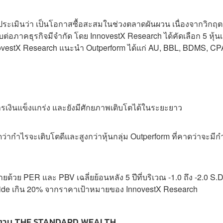
ประเมินว่า เป็นโอกาสซื้อสะสมในช่วงตลาดผันผวน เนื่องจากวิกฤ
าคธุรกิจมีจำกัด โดย InnovestX Research ได้คัดเลือก 5 หุ้นเด
ง InnovestX Research แนะนำ Outperform ได้แก่ AU, BBL, BDMS, C
เงินแข็งแกร่ง และยังมีศักยภาพเติบโตได้ในระยะยาว
่ากำไรจะเติบโตดีและสูงกว่าหุ้นกลุ่ม Outperform ที่คาดว่าจะมีก
ด้วย PER และ PBV เฉลี่ยย้อนหลัง 5 ปีที่บริเวณ -1.0 ถึง -2.0 S.D
pside เกิน 20% จากราคาเป้าหมายของ InnovestX Research
ตาม THE STANDARD WEALTH