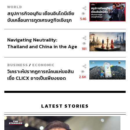
WORLD
สรุปภารกิจอนุทิน เยือนอินโดนีเซีย
546
ขับเคลื่อนการทูตเศรษฐกิจเชิงรุก
ประกาศหุ้นส่วนยุทธศาสตร์ไทย –
อินโดนีเซีย
Navigating Neutrality:
Thailand and China in the Age
181
of a New Global Order
BUSINESS
/
ECONOMIC
วิเคราะห์ปรากฏการณ์คนแห่ขอสิน
2.6K
เชื่อ CLICX อาจเป็นเพียงยอด
ภูเขาน้ำแข็ง ของปัญหาหนี้ครัว
เรือนไทยที่ถูกซุกไว้
LATEST STORIES