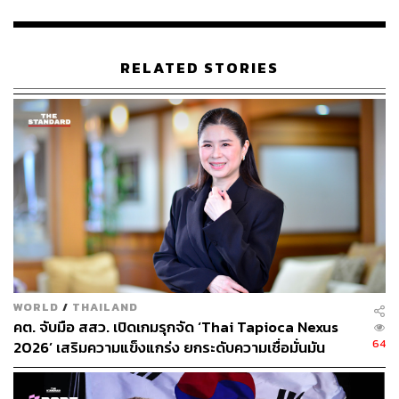
นอกจากนี้ชาวเกาหลีใต้ยังนิยมให้มะม่วงเป็นของขวัญใน
เทศกาลสำคัญต่างๆ โดยคาดการณ์ว่าตลาดมะม่วงไทยใน
เกาหลีใต้จะสดใสและขยายตัวต่อเนื่อง
RELATED STORIES
ทั้งนี้ เกาหลีใต้อนุญาตให้นำเข้าผลไม้สดจากไทยเพียง 6 ชนิด
ได้แก่ มะม่วง ทุเรียน มังคุด มะพร้าว กล้วย และสับปะรด โดย
มะม่วงเป็นสินค้าผลไม้ส่งออกอันดับ 1 ของไทยไปยัง
เกาหลีใต้ และเกาหลีใต้ยังเป็นตลาดส่งออกมะม่วงอันดับ 1
ของไทยด้วย โดยมีมูลค่าการส่งออกในปี 2567 ถึง 2,931
ล้านบาท คิดเป็นสัดส่วนร้อยละ 62.2 ของมูลค่าการส่งออก
มะม่วงของไทยทั้งหมด ขยายตัวถึงร้อยละ 132.7 จากปีก่อน
หน้า
อย่างไรก็ดี เกษตรกรไทยควรจะต้องรักษามาตรฐานของ
ผลไ
WORLD
/
THAILAND
ม้
ส่งออกของไทย อาทิ ไม่จัดส่งมะม่วงและทุเรียนอ่อน และ
คต. จับมือ สสว. เปิดเกมรุกจัด ‘Thai Tapioca Nexus
ระมัดระวังในการตรวจสอบสารตกค้าง แมลงต่างๆ ในผลไม้
64
2026’ เสริมความแข็งแกร่ง ยกระดับความเชื่อมั่นมัน
เพื่อรักษาความเชื่อมั่นในคุณภาพสินค้าผลไม้ไทย เพื่อให้
สำปะหลังไทยในตลาดโลก
ชาวเกาหลีใต้ชื่นชอบและบริโภคสินค้าผลไม้ไทยอย่างต่อ