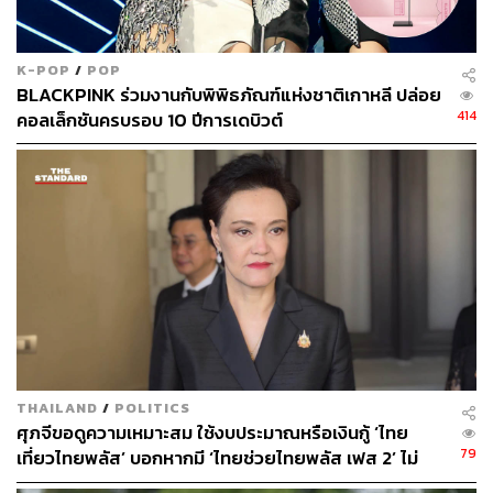
K-POP
/
POP
BLACKPINK ร่วมงานกับพิพิธภัณฑ์แห่งชาติเกาหลี ปล่อย
414
คอลเล็กชันครบรอบ 10 ปีการเดบิวต์
THAILAND
/
POLITICS
ศุภจีขอดูความเหมาะสม ใช้งบประมาณหรือเงินกู้ ‘ไทย
79
เที่ยวไทยพลัส’ บอกหากมี ‘ไทยช่วยไทยพลัส เฟส 2’ ไม่
จำเป็นต้องออกพร้อมกัน