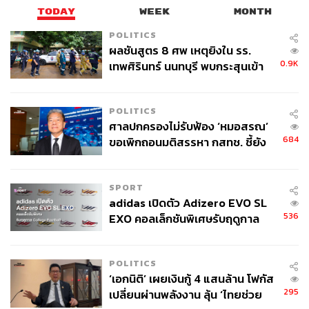
TODAY
WEEK
MONTH
POLITICS
ผลชันสูตร 8 ศพ เหตุยิงใน รร.
0.9K
เทพศิรินทร์ นนทบุรี พบกระสุนเข้า
จุดสำคัญ ‘ศีรษะ-หน้าอก’ ครูถูกยิง
4 นัด จากระยะไกล
POLITICS
ศาลปกครองไม่รับฟ้อง ‘หมอสรณ’
684
ขอเพิกถอนมติสรรหา กสทช. ชี้ยัง
ไม่ใช่ผู้เดือดร้อนเสียหาย
SPORT
adidas เปิดตัว Adizero EVO SL
536
EXO คอลเล็กชันพิเศษรับฤดูกาล
College Football
POLITICS
‘เอกนิติ’ เผยเงินกู้ 4 แสนล้าน โฟกัส
295
เปลี่ยนผ่านพลังงาน ลุ้น ‘ไทยช่วย