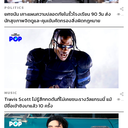
POLITICS
ยศชนัน เคาะแผนความปลอดภัยในรั้วโรงเรียน 90 วัน ส่ง
...
นักสุขภาพจิตดูแล-คุมเข้มคัดกรองสิ่งผิดกฎหมาย
MUSIC
Travis Scott ไม่รู้สึกกดดันที่ไม่เคยชนะรางวัลแกรมมี่ แม้
...
มีชื่อเข้าชิงมาแล้ว 10 ครั้ง