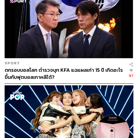
เนื่อง
TAGS:
กระทรวงพาณิชย์
South Korea
การส่งออก
สุชาติ ชมกลิ่น
ความสัมพันธ์ไทย-เกาหลี
ผลไม้
Lotte
ส่งออกไทย
SPORT
ตกรอบบอลโลก ตำรวจบุก KFA แฉแผลเก่า 15 ปี เกิดอะไร
97
ขึ้นกับฟุตบอลเกาหลีใต้?
311
ABOUT THE AUTHOR
THE STANDARD TEAM
กองบรรณาธิการ THE STANDARD