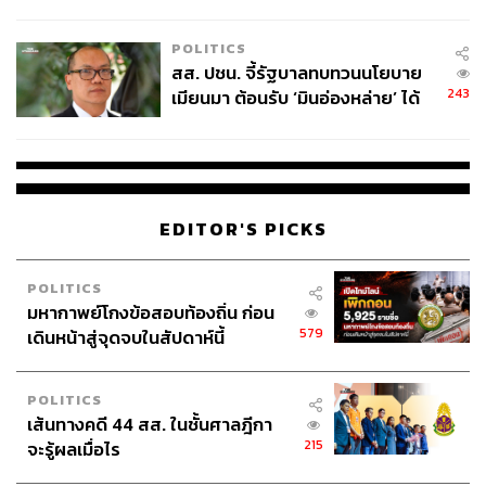
ไทยพลัส’ เฟส 2 รอประเมินความ
เหมาะสม
POLITICS
สส. ปชน. จี้รัฐบาลทบทวนนโยบาย
243
เมียนมา ต้อนรับ ‘มินอ่องหล่าย’ ได้
แค่สัญญาว่างเปล่า
EDITOR'S PICKS
POLITICS
มหากาพย์โกงข้อสอบท้องถิ่น ก่อน
579
เดินหน้าสู่จุดจบในสัปดาห์นี้
POLITICS
เส้นทางคดี 44 สส. ในชั้นศาลฎีกา
215
จะรู้ผลเมื่อไร