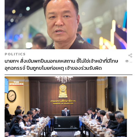
POLITICS
นายกฯ สั่งเข้มพกปืนนอกเคหสถาน ชี้ไม่ใช่เจ้าหน้าที่มีโทษ
...
อุกฉกรรจ์ ปืนถูกขโมยก่อเหตุ เจ้าของร่วมรับผิด