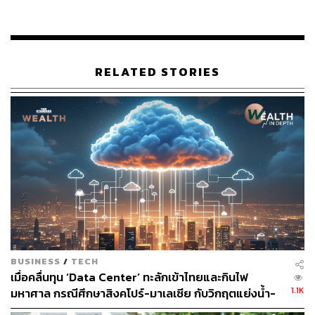
TDRI เปิดปม AOT ขึ้นค่าบริการทั้งที่มีกำไร
มหาศาล แต่ยังไร้การชี้แจงต้นทุนที่ชัดเจน
RELATED STORIES
สถาบันวิจัยเพื่อการพัฒนาประเทศไทย (TDRI) ได้เผยแพร่
บทความที่ระบุว่า AOT ได้ชี้แจงเหตุผลของการปรับราคาครั้ง
นี้ เพื่อรองรับต้นทุนการดำเนินงานและปรับปรุงบริการของทั้ง
6 สนามบินในอนาคต แต่ทว่ายังไม่ปรากฎรายละเอียดต้นทุน
ที่เพิ่มขึ้น หรือความเชื่อมโยงระหว่างการปรับขึ้นกับแผนการ
พัฒนาสนามบินในอนาคต
แต่ในขณะเดียวกันเมื่อพิจารณาผลประกอบการของ AOT ใน
ช่วง 10 ปีที่ผ่านมาพบว่า บริษัทมีฐานะทางการเงินที่
แข็งแกร่ง มีกำไรจากการดำเนินงานตั้งแต่ 90 บาทต่อคน ถึง
BUSINESS
/
TECH
290 บาทต่อคน แม้จะได้รับผลกระทบในช่วง Covid-19 แต่
เมื่อคลื่นทุน ‘Data Center’ ทะลักเข้าไทยและกินไฟ
สามารถกลับมาฟื้นตัวได้ โดยล่าสุดในปี 2568 AOT มีกำไร
1.1K
มหาศาล กรณีศึกษาสิงคโปร์-มาเลเซีย กับวิกฤตแย่งน้ำ-
จากการดำเนินงานถึง 25,859 ล้านบาท
ไฟ