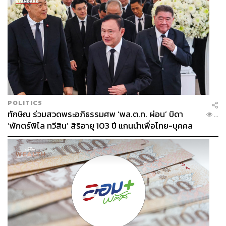
3.5K
POLITICS
ABOUT THE AUTHOR
ทักษิณ ร่วมสวดพระอภิธรรมศพ ‘พล.ต.ท. ผ่อน’ บิดา
...
‘พักตร์พิไล ทวีสิน’ สิริอายุ 103 ปี แกนนำเพื่อไทย-บุคคล
THE STANDARD WEALTH
หลากวงการร่วมอาลัย
สำนักข่าวเศรษฐกิจ ธุรกิจ และการลงทุน โดย
ทีมข่าว THE STANDARD