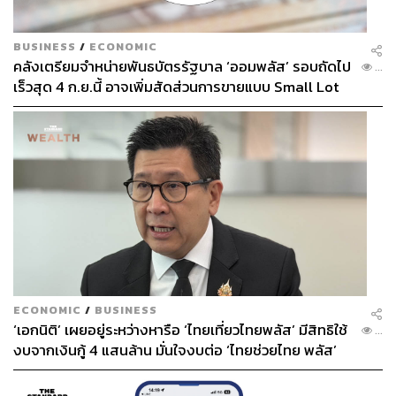
BUSINESS
/
ECONOMIC
คลังเตรียมจำหน่ายพันธบัตรรัฐบาล ‘ออมพลัส’ รอบถัดไป
...
เร็วสุด 4 ก.ย.นี้ อาจเพิ่มสัดส่วนการขายแบบ Small Lot
First มากขึ้น
ECONOMIC
/
BUSINESS
‘เอกนิติ’ เผยอยู่ระหว่างหารือ ‘ไทยเที่ยวไทยพลัส’ มีสิทธิใช้
...
งบจากเงินกู้ 4 แสนล้าน มั่นใจงบต่อ ‘ไทยช่วยไทย พลัส’
เฟส 2 มีเพียงพอ