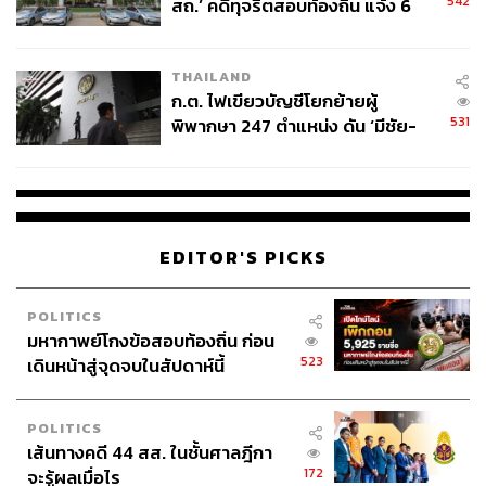
542
สถ.’ คดีทุจริตสอบท้องถิ่น แจ้ง 6
ข้อหาหนัก จ่อชง ป.ป.ช. 12 ส.ค. นี้
แม้ว่า AOT จะได้นำส่งข้อมูลประกอบการปรับค่า PSC ให้แก่
สำนักงานการบินพลเรือนแห่งประเทศไทย (กพท.) และจัดรับ
THAILAND
ฟังความคิดเห็นจากผู้มีส่วนได้ส่วนเสียตามมติประชุมคณะ
ก.ต. ไฟเขียวบัญชีโยกย้ายผู้
กรรมการการบินพลเรือน ครั้งที่ 3/2568 แล้ว แต่ยังไม่ปรากฏ
531
พิพากษา 247 ตำแหน่ง ดัน ‘มีชัย-
การเปิดเผยรายละเอียดของการปรับครั้งนี้ต่อสาธารณะ ซึ่ง
สรรพวิทย์’ คุมศาลอาญา-แพ่ง ‘วิธู
แตกต่างแนวปฏิบัติในสหราชอาณาจักร
ร’ นั่งประธานศาลอุทธรณ์
นอกจากนี้ หากในอนาคตมีผู้ประกอบการเอกชนรายอื่น
ต้องการจะปรับค่าธรรมเนียมในลักษณะเช่นเดียวกัน ภาครัฐ
EDITOR'S PICKS
ก็จำเป็นต้องมีหลักเกณฑ์และกลไกการพิจารณาที่ชัดเจน
POLITICS
“การปรับขึ้นค่า PSC ครั้งนี้ เมื่อเทียบกับแนวปฏิบัติในต่าง
มหากาพย์โกงข้อสอบท้องถิ่น ก่อน
ประเทศ ยังมีข้อจำกัดของการเปิดเผยข้อมูลต่อสาธารณะ ซึ่ง
523
เดินหน้าสู่จุดจบในสัปดาห์นี้
ทำให้เหตุผลของการปรับอัตรายังไม่ชัดเจนเพียงพอต่อผู้ใช้
บริการ และสุดท้ายอาจส่งผลต่อความน่าเชื่อถือของการ
กำกับดูแลในอนาคต ดังนั้น หากการกำกับดูแลไม่โปร่งใส
POLITICS
เส้นทางคดี 44 สส. ในชั้นศาลฎีกา
ผลกระทบที่เกิดขึ้นย่อมส่งผลต่อทั้งนักท่องเที่ยวต่างชาติและ
172
จะรู้ผลเมื่อไร
ประชาชนภายในประเทศอย่างแน่นอน” ดร.สุเมธ องกิตติกุล