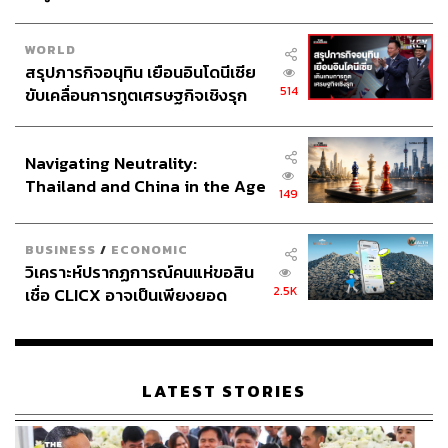
และกิตติยา ยิษฐาณิชกุล ทีมวิจัยนโยบายด้านการขนส่งและ
โลจิสติกส์ สถาบันวิจัยเพื่อการพัฒนาประเทศไทย (TDRI)
WORLD
กล่าว
สรุปภารกิจอนุทิน เยือนอินโดนีเซีย
514
ขับเคลื่อนการทูตเศรษฐกิจเชิงรุก
อ้างอิง:
ประกาศหุ้นส่วนยุทธศาสตร์ไทย –
•
https://tdri.or.th/2026/04/psc-policy-transparency/
อินโดนีเซีย
Navigating Neutrality:
Thailand and China in the Age
149
สามารถติดตาม THE STANDARD WEALTH
of a New Global Order
ผ่านแอปพลิเคชันต่างๆ ที่คุณสะดวกหรือใช้งานอยู่แล้วได้เลย
BUSINESS
/
ECONOMIC
วิเคราะห์ปรากฏการณ์คนแห่ขอสิน
2.5K
เชื่อ CLICX อาจเป็นเพียงยอด
ภูเขาน้ำแข็ง ของปัญหาหนี้ครัว
เรือนไทยที่ถูกซุกไว้
TAGS:
ผู้โดยสารขาออก
สถาบันวิจัยเพื่อการพัฒนาประเทศไทย (TDRI)
LATEST STORIES
การเดินทาง
บริษัท ท่าอากาศยานไทย จำกัด (มหาชน) (AOT)