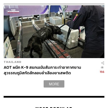
ส่งข้อมูล-หลักฐานให้ออสเตรเลีย
โดยข้อมูลสำคัญที่นำมาพิจารณาประกอบด้วย คาดการณ์
ปริมาณผู้โดยสาร ต้นทุนการดำเนินงาน โดยพิจารณาเฉพาะ
ต้นทุนที่มีประสิทธิภาพเท่านั้น งบลงทุนและโครงการพัฒนา
ซึ่งจะพิจารณาทั้งแผนการลงทุนในอนาคตและความคืบหน้า
ของโครงการที่ได้ผูกพันไว้ ข้อมูลปัจจัยการเงินและฐาน
สินทรัพย์ต่าง ๆ รวมถึงตัวชี้วัดคุณภาพบริการอย่าง ระยะ
เวลารอคอยผู้โดยสาร ความสะอาดพื้นที่ เป็นต้น
ข้อมูลเหล่านี้ CAA จัดรับฟังความคิดเห็นจากผู้มีส่วนได้ส่วน
เสียตามกระบวนการ พร้อมทั้งจัดทำรายงานข้อมูลดังกล่าว
THAILAND
AOT ผนึก K-9 สแกนเข้มสัมภาระท่าอากาศยาน
ต่อสาธารณะ
156
สุวรรณภูมิสกัดลักลอบลำเลียงยาเสพติด
ในออสเตรเลีย:
ใช้แนวทางที่ยืดหยุ่นกว่าสหราชอาณาจักร
MORE
โดยเปิดให้สนามบินกำหนดราคาผ่านการเจรจากับสายการ
บิน แต่มีหน่วยงานกำกับดูแลอย่าง Australian Competition
and Consumer Commission (ACCC) ที่ติดตามและเปิดเผย
ผลการดำเนินงานของสนามบินอย่างต่อเนื่อง เช่น รายได้การ
ให้บริการทั้งบริการการบินและรายได้เชิงพาณิชย์อื่น ๆ อัตรา