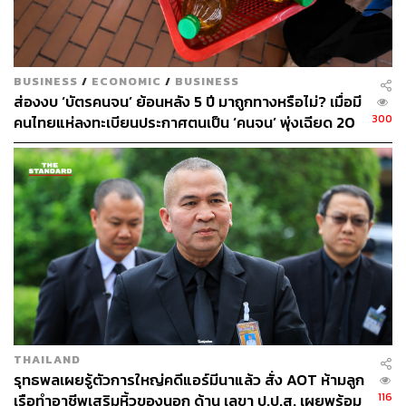
สนามบินทั่วโลกมีรูปแบบการดำเนินงานที่แตกต่างกัน ทั้ง
สนามบินที่ดำเนินการโดยรัฐ หรือให้รัฐวิสาหกิจ/เอกชน
(Privatization) เข้ามาบริหาร ส่วนรัฐทำหน้าที่เป็นผู้กำกับดูแล
BUSINESS
/
ECONOMIC
/
BUSINESS
ไม่ว่าสนามบินจะดำเนินการด้วยรูปแบบใด ระบบการกำกับ
ส่องงบ ‘บัตรคนจน’ ย้อนหลัง 5 ปี มาถูกทางหรือไม่? เมื่อมี
ดูแลที่มีประสิทธิภาพจะเป็นเครื่องมือสำคัญในการควบคุม
300
คนไทยแห่ลงทะเบียนประกาศตนเป็น ‘คนจน’ พุ่งเฉียด 20
ราคา คุณภาพบริการ และการดำเนินงานด้านอื่น ๆ เนื่องจาก
ล้านคน
สนามบินเป็นธุรกิจผูกขาด ใช้เงินลงทุนจำนวนมาก และไม่
สามารถสร้างแข่งขันกันได้ จึงทำให้ผู้ประกอบการสนามบินมี
โอกาสที่จะกำหนดราคาที่สูงเกินจริง หรือบริหารการลงทุนที่
ไม่มีประสิทธิภาพ
ในต่างประเทศมักจะมีกลไกการกำกับดูแลที่โปร่งใสและ
ชัดเจน ทั้งการติดตามผลการดำเนินงาน คุณภาพของบริการ
และความโปร่งใสของการเปิดเผยข้อมูลการปรับราคา
ในสหราชอาณาจักร:
การกำหนดค่าธรรมเนียมสนามบิน
THAILAND
Heathrow อยู่ภายใต้เพดานราคาที่กำหนดโดย Civil Aviation
รุทธพลเผยรู้ตัวการใหญ่คดีแอร์มีนาแล้ว สั่ง AOT ห้ามลูก
Authority (CAA) ซึ่งทบทวนเป็นระยะทุก 5 ปี
116
เรือทำอาชีพเสริมหิ้วของนอก ด้าน เลขา ป.ป.ส. เผยพร้อม