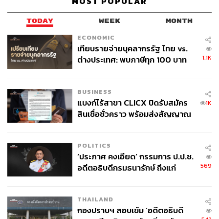
MOST POPULAR
กำไรการดำเนินงาน ค่าธรรมเนียมย้อนหลัง ความเพียงพอ
ของสิ่งอำนวยความสะดวก ความรวดเร็วในการจัดการผู้
TODAY
WEEK
MONTH
โดยสาร เป็นต้น (ACCC, 2025)
ECONOMIC
เทียบรายจ่ายบุคลากรรัฐ ไทย vs.
ดังนั้น แม้ ACCC จะไม่ได้ควบคุมราคาโดยตรง แต่การ
1.1K
ต่างประเทศ: พบภาษีทุก 100 บาท
ติดตามและรายงานผลต่อสาธารณะช่วยให้สนามบินตั้งราคา
ของคนไทยใช้ไปกับข้าราชการเฉียด
อย่างสมเหตุสมผลยิ่งขึ้น
40 บาท
BUSINESS
แบงก์ไร้สาขา CLICX ปิดรับสมัคร
1K
สินเชื่อชั่วคราว พร้อมส่งสัญญาณ
TDRI ห่วงกระทบความเชื่อมั่นของนักท่องเที่ยว
เตือนกลุ่มกู้เงินผิดวัตถุประสงค์-ให้
และคนไทย
ข้อมูลเท็จ เตรียมดำเนินคดีเด็ดขาด
POLITICS
‘ประภาศ คงเอียด’ กรรมการ ป.ป.ช.
เมื่อพิจารณากลับมายังประเทศไทย AOT เป็นทั้งรัฐวิสาหกิจ
569
อดีตอธิบดีกรมธนารักษ์ ถึงแก่
(กระทรวงการคลังถือหุ้น 70%) และบริษัทจดทะเบียน อาจ
อนิจกรรม
สร้างความท้าทายของการกำกับดูแลด้านราคา เนื่องจากมี
แรงจูงใจที่ต่างกันระหว่างการสร้างผลตอบแทนให้แก่ผู้ถือหุ้น
THAILAND
กองปราบฯ สอบเข้ม ‘อดีตอธิบดี
หรือการกำหนดค่าธรรมเนียมที่เหมาะสมต่อผู้ใช้บริการ