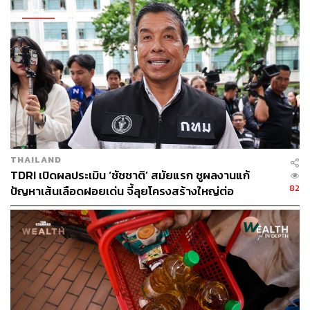
TDRI ตั้งข้อสังเกตขึ้นค่า PSC อาจเพื่อชดเชย
สนามบินในประเทศที่ขาดทุน
นอกจากนี้ TDRI ยังตั้งข้อสังเกตหากพิจารณาผลประกอบการ
รายสนามบินพบว่า สนามบินหลักอย่าง สุวรรณภูมิ ดอนเมือง
ภูเก็ต และเชียงใหม่มีกำไรจากการดำเนินการ ยกเว้นสนาม
บินหาดใหญ่และเชียงรายที่ยังคงประสบกับภาวะขาดทุน
THAILAND
เนื่องจากมีสัดส่วนเที่ยวบินภายในประเทศสูง ซึ่งแสดงให้เห็น
TDRI เปิดผลประเมิน ‘ชัชชาติ’ สมัยแรก ชูผลงานแก้
ว่าอัตรา PSC ในประเทศอาจจะไม่สะท้อนต้นทุนที่แท้จริง จึง
82
ปัญหาเส้นเลือดฝอยเด่น จี้ลุยโครงสร้างใหญ่ต่อ
ทำให้ขาดทุน ส่วนสนามบินที่มีสัดส่วนเที่ยวบินระหว่าง
ประเทศสูงได้รับ PSC ในอัตราที่สูงกว่าจึงทำให้มีกำไร รวม
ถึงอาจมีการพึ่งพารายได้ของเที่ยวบินระหว่างประเทศมา
ชดเชยในส่วนที่สนามบินขาดทุนอีกทางหนึ่ง
ถอดบทเรียน การกำหนดค่าธรรมเนียมสนามบินทั่วโลก ทำ
อย่างไรถึงโปร่งใส