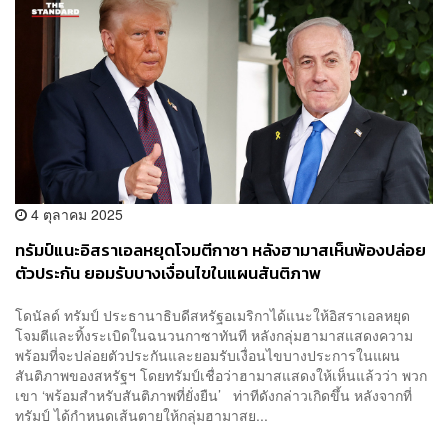
4 ตุลาคม 2025
ทรัมป์แนะอิสราเอลหยุดโจมตีกาซา หลังฮามาสเห็นพ้องปล่อย
ตัวประกัน ยอมรับบางเงื่อนไขในแผนสันติภาพ
โดนัลด์ ทรัมป์ ประธานาธิบดีสหรัฐอเมริกาได้แนะให้อิสราเอลหยุด
โจมตีและทิ้งระเบิดในฉนวนกาซาทันที หลังกลุ่มฮามาสแสดงความ
พร้อมที่จะปล่อยตัวประกันและยอมรับเงื่อนไขบางประการในแผน
สันติภาพของสหรัฐฯ โดยทรัมป์เชื่อว่าฮามาสแสดงให้เห็นแล้วว่า พวก
เขา ‘พร้อมสำหรับสันติภาพที่ยั่งยืน’ ท่าทีดังกล่าวเกิดขึ้น หลังจากที่
ทรัมป์ ได้กำหนดเส้นตายให้กลุ่มฮามาสย...