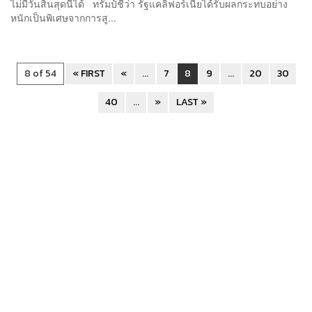
ไม่มีวันสิ้นสุดนี้ได้ ทรัมป์ชี้ว่า รัฐแคลิฟอร์เนียได้รับผลกระทบอย่าง
หนักเป็นพิเศษจากการสู...
8 of 54
« FIRST
«
...
7
8
9
...
20
30
40
...
»
LAST »