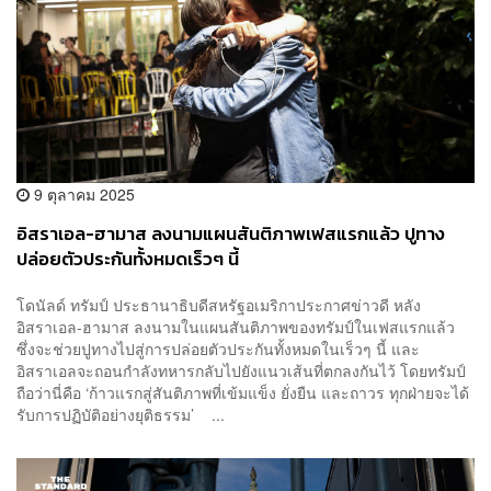
9 ตุลาคม 2025
อิสราเอล-ฮามาส ลงนามแผนสันติภาพเฟสแรกแล้ว ปูทาง
ปล่อยตัวประกันทั้งหมดเร็วๆ นี้
โดนัลด์ ทรัมป์ ประธานาธิบดีสหรัฐอเมริกาประกาศข่าวดี หลัง
อิสราเอล-ฮามาส ลงนามในแผนสันติภาพของทรัมป์ในเฟสแรกแล้ว
ซึ่งจะช่วยปูทางไปสู่การปล่อยตัวประกันทั้งหมดในเร็วๆ นี้ และ
อิสราเอลจะถอนกำลังทหารกลับไปยังแนวเส้นที่ตกลงกันไว้ โดยทรัมป์
ถือว่านี่คือ ‘ก้าวแรกสู่สันติภาพที่เข้มแข็ง ยั่งยืน และถาวร ทุกฝ่ายจะได้
รับการปฏิบัติอย่างยุติธรรม’ ...