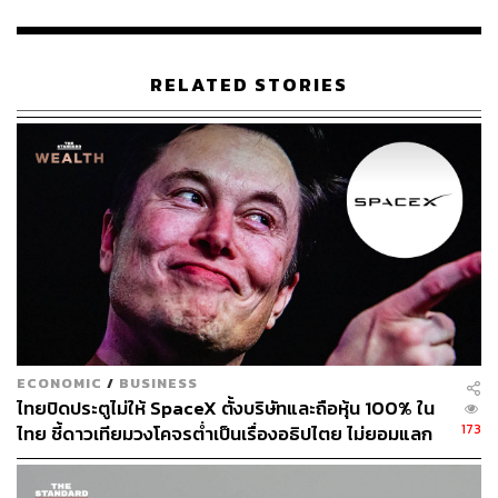
อิสราเอลได้ขอให้เนรเทศนักโทษที่ถูกตัดสินว่ามีความผิด
เกี่ยวกับ ‘การกระทำความรุนแรง’ ไปยังประเทศที่สามแทนที่
จะให้กลับไปยังเวสต์แบงก์หรือฉนวนกาซา
RELATED STORIES
นอกจากนี้ชาวปาเลสไตน์อีก 1,7
18 คน ที่ถูกควบคุมตัวใน
อิสราเอลโดยไม่มีการตั้งข้อหา ทั้งหมดได้รับการปล่อยตัว
และถูกส่งตัวกลับไปยังฉนวนกาซาด้วยรถบัส ตามแผน
สันติภาพเฟสแรกที่ทั้งสองฝ่ายเห็นพ้องกัน โดยมีประชาชน
ชาวปาเลสไตน์จำนวนมากมารอรับที่โรงพยาบาลนัสเซอร์
ทางตอนใต้ของกาซา
ทรัมป์ในรัฐสภาอิสราเอล
ECONOMIC
/
BUSINESS
ทรัมป์ขึ้นกล่าวสุนทรพจน์ต่อรัฐสภา ‘คเนสเซต’ ของอิสราเอล
ไทยปิดประตูไม่ให้ SpaceX ตั้งบริษัทและถือหุ้น 100% ใน
นานกว่าหนึ่งชั่วโมง ในระหว่างการเยือนตะวันออกกลางว่า
173
ไทย ชี้ดาวเทียมวงโคจรต่ำเป็นเรื่องอธิปไตย ไม่ยอมแลก
“ฝันร้ายที่ยาวนานและเจ็บปวดได้สิ้นสุดลงแล้ว” พร้อมกับเน้น
ในโต๊ะเจรจาการค้า
ย้ำว่า “นี่คือรุ่งอรุณแห่งประวัติศาสตร์ของตะวันออกกลางยุค
ใหม่”