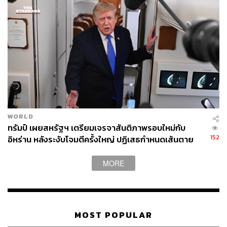
ขณะที่เนทันยาฮูระบุว่า เขาก็ได้รับเชิญให้เข้าร่วมการ
ประชุมดังกล่าวเช่นเดียวกัน แต่ไม่ได้เข้าร่วม
ทรัมป์กล่าวว่า “ตอนนี้การฟื้นฟูกำลังจะเริ่มต้นขึ้น” และระบุ
ว่า เจรจาในเฟสสองเกี่ยวกับข้อตกลงสันติภาพกำลังดำเนินไป
ขณะที่แผนการบริหารกาซาในอนาคตยังอยู่ระหว่างการ
พัฒนา โดยมีข้อเสนอให้คณะกรรมการเทคนิคที่ดูแลโดย
‘คณะกรรมการสันติภาพ’ (Board of Peace) ซึ่งทรัมป์จะรับ
หน้าที่เป็นประธาน จะถูกจัดตั้งขึ้นอย่างรวดเร็ว เพื่อบริหาร
WORLD
จัดการดินแดนนี้
ทรัมป์ เผยสหรัฐฯ เตรียมเจรจาสันติภาพรอบใหม่กับ
152
อิหร่าน หลังระงับโจมตีครั้งใหญ่ ปฏิเสธกำหนดเส้นตาย
โดยคณะกรรมการดังกล่าวจะส่งต่ออำนาจการปกครองให้
บรรลุข้อตกลง
กับฝ่ายปกครองปาเลสไตน์หลังมีการปฏิรูป อย่างไรก็ตาม
MORE
ฝ่ายปกครองปาเลสไตน์ยังไม่ได้รับบทบาทสำคัญอย่างเป็น
ทางการในแผนสันติภาพของทรัมป์ แม้จะเห็นพ้องกับ
แนวทางปฏิรูปและได้รับการสนับสนุนจากบรรดาประเทศ
อาหรับ-มุสลิมหลายประเทศ
MOST POPULAR