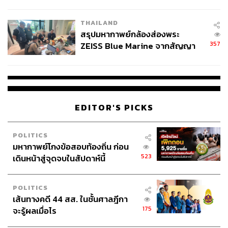
นัยทางการเมือง
https://www.theguardian.com/world/2025/oct/14/first-
edition-gaza-israel-ceasefire-peace-deal
THAILAND
สรุปมหากาพย์กล้องส่องพระ
TAGS:
Donald Trump
Palestine
Israel
Hamas
357
ZEISS Blue Marine จากสัญญา
Trump 2.0
ผลิต 8.3 ล้าน สู่ข้อพิพาท ‘มา
เวลล์ฯ’ ฟ้อง ‘โทน บางแค’ ผิดนัด
จ่ายหนี้-แอบระบุแบรนด์
EDITOR'S PICKS
POLITICS
มหากาพย์โกงข้อสอบท้องถิ่น ก่อน
251
523
เดินหน้าสู่จุดจบในสัปดาห์นี้
ABOUT THE AUTHOR
POLITICS
เส้นทางคดี 44 สส. ในชั้นศาลฎีกา
ณรงค์กร มโนจันทร์เพ็ญ
175
จะรู้ผลเมื่อไร
Content Creator กองบรรณาธิการข่าว THE
STANDARD