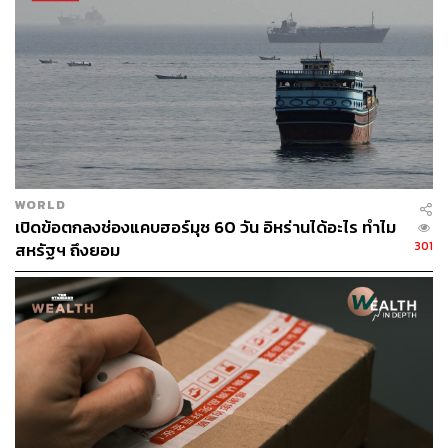
ทรัมป์กล่าวชื่นชมความสำเร็จของข้อตกลงหยุดยิง พร้อม
เตือนไม่ให้ เบนจามิน เนทันยาฮู นายกรัฐมนตรีอิสราเอลกลับ
มาทำสงครามอีก เนื่องจากสงครามครั้งใหม่จะ ‘ลดทอน’ มร
ดกของเนทันยาฮูที่ทิ้งไว้ให้กับสังคมอิสราเอล ทั้งยังเสริมว่า
เขาจะถูกจดจำในฐานะผู้ที่นำมาซึ่งการสงบศึก มากกว่าผู้ทำ
สงคราม หากเขายังปล่อยให้สงครามยังคงดำเนินต่อไป
WORLD
“อิสราเอล ด้วยความช่วยเหลือของพวกเรา ได้ชนะสิ่งที่กอง
เปิดข้อตกลงช่องแคบฮอร์มุซ 60 วัน อิหร่านได้อะไร ทำไม
กำลังทหารจะทำได้ทั้งหมดแล้ว พวกคุณชนะแล้ว…ตอนนี้ถึง
301
สหรัฐฯ ถึงยอม
เวลาที่จะเปลี่ยนชัยชนะเหล่านี้ที่ต่อสู้กับผู้ก่อการร้ายใน
สนามรบให้กลายเป็นรางวัลสูงสุด นั่นคือสันติภาพและความ
เจริญรุ่งเรือง สำหรับทั่วทั้งตะวันออกกลาง”
เนทันยาฮูเคยถูกกล่าวหาว่า พยายามผลักดันให้สงครามใน
กาซาเกิดขึ้นอย่างต่อเนื่อง เพื่อเลื่อนและเบี่ยงเบนการ
พิจารณาคดีทุจริตของเขาและปัญหาการเมืองภายในประเทศ
ซึ่งเนทันยาฮูได้ปฏิเสธข้อกล่าวหาดังกล่าว