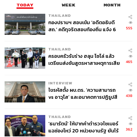
ประเด็นสำคัญที่ยังหาข้อสรุปไม่ได้ เช่น การปลดอาวุธฮามาส
TODAY
WEEK
MONTH
อนาคตของฮามาส การบริหารกาซาหลังสงคราม และขั้น
ตอนการถอนกำลังทหารของอิสราเอลออกจากฉนวนกาซา
THAILAND
กองปราบฯ สอบเข้ม ‘อดีตอธิบดี
โดยสมบูรณ์ ที่ยังต้องเจรจาหารือต่อไปอย่างละเอียด
555
สถ.’ คดีทุจริตสอบท้องถิ่น แจ้ง 6
ข้อหาหนัก จ่อชง ป.ป.ช. 12 ส.ค. นี้
อย่างไรก็ตาม แผนสันติภาพนี้ก็ถือเป็น ‘ความหวัง’ ที่จะช่วย
บรรเทาความขัดแย้งระหว่างอิสราเอล-ปาเลสไตน์ที่ฝังรากลึก
THAILAND
อยู่ในสังคมตะวันออกกลางมาอย่างยาวนานหลายทศวรรษ
ครอบครัวรับร่าง ฮลุน โซโล่ แล้ว
รวมถึงยุติสงครามอิสราเอล-ฮามาสระลอกล่าสุด ที่ปะทุขึ้น
465
เตรียมส่งชันสูตรหาสาเหตุการเสีย
มานานกว่า 2 ปี
ชีวิต
ภาพ: Reuters / Getty Images
INTERVIEW
อ้างอิง:
ไขรหัสตั้ง ผบ.ตร. ‘ความสามารถ
https://edition.cnn.com/2025/10/13/middleeast/releas
438
vs อาวุโส’ และอนาคตการปฏิรูปสี
ed-israeli-hostages-peace-summit-intl
กากี กับ พล.ต.อ. เอก อังสนานนท์
https://www.bbc.com/news/articles/c709jxxrrvlo
THAILAND
https://www.whitehouse.gov/presidential-actions/202
‘ธนารัตน์’ ให้ปากคำตำรวจไซเบอร์
5/10/the-trump-declaration-for-enduring-peace-and-p
362
แฉช่องโหว่ 20 หน่วยงานรัฐ ยันไร้
rosperity/