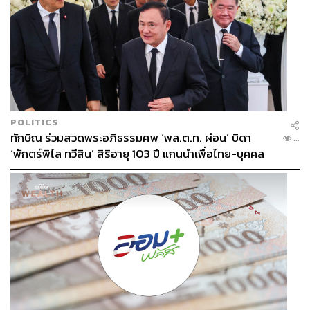
POLITICS
ทักษิณ ร่วมสวดพระอภิธรรมศพ ‘พล.ต.ท. ผ่อน’ บิดา
...
‘พักตร์พิไล ทวีสิน’ สิริอายุ 103 ปี แกนนำเพื่อไทย-บุคคล
หลากวงการร่วมอาลัย