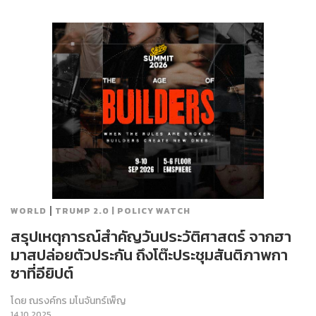
|
WORLD
TRUMP 2.0 | POLICY WATCH
สรุปเหตุการณ์สำคัญวันประวัติศาสตร์ จากฮา
มาสปล่อยตัวประกัน ถึงโต๊ะประชุมสันติภาพกา
ซาที่อียิปต์
โดย
ณรงค์กร มโนจันทร์เพ็ญ
14.10.2025