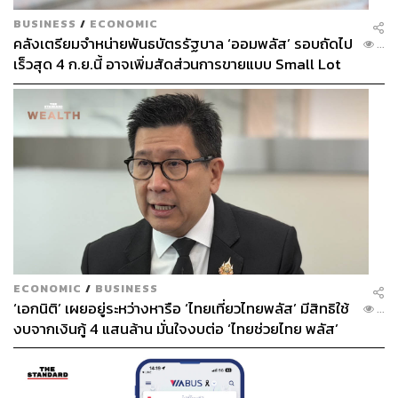
BUSINESS
/
ECONOMIC
คลังเตรียมจำหน่ายพันธบัตรรัฐบาล ‘ออมพลัส’ รอบถัดไป
...
เร็วสุด 4 ก.ย.นี้ อาจเพิ่มสัดส่วนการขายแบบ Small Lot
First มากขึ้น
ECONOMIC
/
BUSINESS
‘เอกนิติ’ เผยอยู่ระหว่างหารือ ‘ไทยเที่ยวไทยพลัส’ มีสิทธิใช้
...
งบจากเงินกู้ 4 แสนล้าน มั่นใจงบต่อ ‘ไทยช่วยไทย พลัส’
เฟส 2 มีเพียงพอ