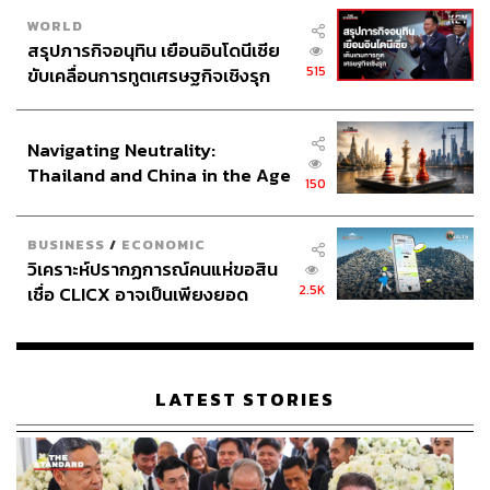
WORLD
สรุปภารกิจอนุทิน เยือนอินโดนีเซีย
515
ขับเคลื่อนการทูตเศรษฐกิจเชิงรุก
ประกาศหุ้นส่วนยุทธศาสตร์ไทย –
อินโดนีเซีย
Navigating Neutrality:
Thailand and China in the Age
150
of a New Global Order
BUSINESS
/
ECONOMIC
วิเคราะห์ปรากฏการณ์คนแห่ขอสิน
2.5K
เชื่อ CLICX อาจเป็นเพียงยอด
ภูเขาน้ำแข็ง ของปัญหาหนี้ครัว
เรือนไทยที่ถูกซุกไว้
LATEST STORIES