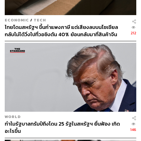
โดยทรัมป์แสดงความมั่นใจล่วงหน้าว่า ข้อตกลงหยุดยิงนี้จะ
ดำเนินต่อไปและสงครามในกาซา ‘ได้สิ้นสุดลงแล้ว’ แม้แผน
ECONOMIC
/
TECH
สันติภาพ 20 ประการของทรัมป์ที่ได้รับแรงสนับสนุนจาก
ไทยโดนสหรัฐฯ ขึ้นกำแพงภาษี แต่เสียงลบบนโซเชียล
อียิปต์ กาตาร์ และตุรกี จะยังมีอีกหลายประเด็นสำคัญที่ยังไม่
212
กลับไม่ได้วิ่งไปที่วอชิงตัน 40% ย้อนกลับมาที่สินค้าจีน
ได้ข้อสรุปก็ตาม
ราคาถูกที่ทะลักจน SME ไทยสู้ไม่ไหว
ประชุมสันติภาพกาซาที่อียิปต์
ทรัมป์เดินทางต่อไปยังเมือง
ชาร์ม เอล-ชีค ประเทศอียิปต์ เพื่อ
เข้าร่วมการประชุมสุดยอดว่าด้วย
สันติภาพกาซา (Gaza
Peace Summit) ซึ่งสหรัฐฯ และอียิปต์เป็นเจ้าภาพร่วมในครั้ง
นี้ โดยมีผู้นำโลกอีกหลายคนเข้าร่วม เช่น ผู้นำของกาตาร์
จอร์แดน องค์การบริหารปาเลสไตน์ ฝรั่งเศส เยอรมนี และสห
ราชอาณาจักร
WORLD
ทำไมรัฐบาลทรัมป์ถึงโดน 25 รัฐในสหรัฐฯ ยื่นฟ้อง เกิด
โดยผู้นำโลกร่วมเป็นสักขีพยานพิธีลงนามในปฏิญญาว่าด้วย
146
อะไรขึ้น
สันติภาพกาซา ซึ่งทรัมป์ ผู้นำของอียิปต์ กาตาร์ และตุรกีได้
ร่วมลงนาม พร้อมทั้งหารือขั้นตอนต่อไปของแผนสันติภาพ