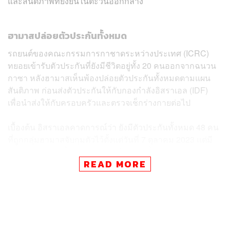
และสันติภาพที่ยั่งยืนในตะวันออกกลาง
ฮามาสปล่อยตัวประกันทั้งหมด
รถยนต์ของคณะกรรมการกาชาดระหว่างประเทศ (ICRC)
ทยอยเข้ารับตัวประกันที่ยังมีชีวิตอยู่ทั้ง 20 คนออกจากฉนวน
กาซา หลังฮามาสเห็นพ้องปล่อยตัวประกันทั้งหมดตามแผน
สันติภาพ ก่อนส่งตัวประกันให้กับกองกำลังอิสราเอล (IDF)
เพื่อนำส่งให้กับครอบครัวและตรวจเช็กร่างกายต่อไป
เบื้องต้น อิสราเอลคาดการณ์ว่า ยังมีตัวประกันทั้งหมด 48 คน
ที่ถูกกลุ่มฮามาสจับกุมตัวไว้ตั้งแต่วันที่ 7 ตุลาคม 2023 แต่มี
เพียง 20 คนเท่านั้นที่ยังมีชีวิตอยู่ในขณะนี้ โดยร่างของตัว
READ MORE
ประกันอีก 28 คนจะถูกส่งคืนให้กับฝ่ายอิสราเอล ภายใน 72
ชั่วโมง หลังจากการประกาศหยุดยิงมีผลบังคับใช้ตั้งแต่วัน
ศุกร์ที่ผ่านมา
ตัวประกันทั้งหมดกลับสู่อ้อมกอดของครอบครัวอีกครั้ง หลัง
ถูกจับตัวไปยังฉนวนกาซานานกว่า 2 ปี ท่ามกลางความยินดี