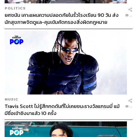
POLITICS
ยศชนัน เคาะแผนความปลอดภัยในรั้วโรงเรียน 90 วัน ส่ง
...
นักสุขภาพจิตดูแล-คุมเข้มคัดกรองสิ่งผิดกฎหมาย
MUSIC
Travis Scott ไม่รู้สึกกดดันที่ไม่เคยชนะรางวัลแกรมมี่ แม้
...
มีชื่อเข้าชิงมาแล้ว 10 ครั้ง