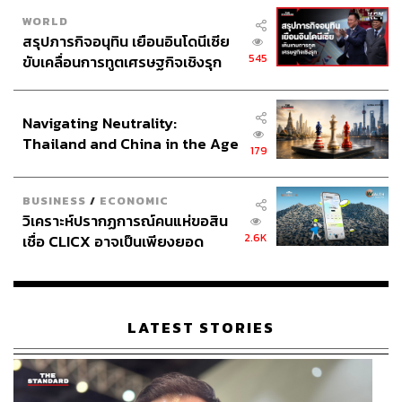
WORLD
สรุปภารกิจอนุทิน เยือนอินโดนีเซีย
545
ขับเคลื่อนการทูตเศรษฐกิจเชิงรุก
ประกาศหุ้นส่วนยุทธศาสตร์ไทย –
อินโดนีเซีย
Navigating Neutrality:
Thailand and China in the Age
179
of a New Global Order
BUSINESS
/
ECONOMIC
วิเคราะห์ปรากฏการณ์คนแห่ขอสิน
2.6K
เชื่อ CLICX อาจเป็นเพียงยอด
ภูเขาน้ำแข็ง ของปัญหาหนี้ครัว
เรือนไทยที่ถูกซุกไว้
LATEST STORIES