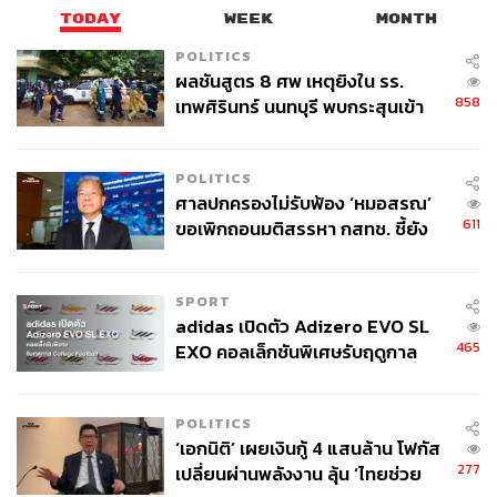
TODAY
WEEK
MONTH
POLITICS
ผลชันสูตร 8 ศพ เหตุยิงใน รร.
858
เทพศิรินทร์ นนทบุรี พบกระสุนเข้า
จุดสำคัญ ‘ศีรษะ-หน้าอก’ ครูถูกยิง
4 นัด จากระยะไกล
POLITICS
ศาลปกครองไม่รับฟ้อง ‘หมอสรณ’
611
ขอเพิกถอนมติสรรหา กสทช. ชี้ยัง
ไม่ใช่ผู้เดือดร้อนเสียหาย
SPORT
adidas เปิดตัว Adizero EVO SL
465
EXO คอลเล็กชันพิเศษรับฤดูกาล
College Football
POLITICS
‘เอกนิติ’ เผยเงินกู้ 4 แสนล้าน โฟกัส
277
เปลี่ยนผ่านพลังงาน ลุ้น ‘ไทยช่วย