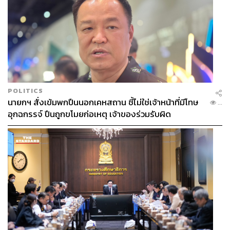
POLITICS
นายกฯ สั่งเข้มพกปืนนอกเคหสถาน ชี้ไม่ใช่เจ้าหน้าที่มีโทษ
...
อุกฉกรรจ์ ปืนถูกขโมยก่อเหตุ เจ้าของร่วมรับผิด