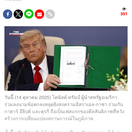
351
วันนี้ (14 ตุลาคม 2025) โดนัลด์ ทรัมป์ ผู้นำสหรัฐอเมริกา
ร่วมลงนามข้อตกลงหยุดยิงสงครามอิสราเอล-กาซา ร่วมกับ
กาตาร์ อียิปต์ และตุรกี ถือเป็นเฟสแรกของดีลสันติภาพที่หวัง
สร้างการเปลี่ยนแปลงสถานการณ์ในภูมิภาค