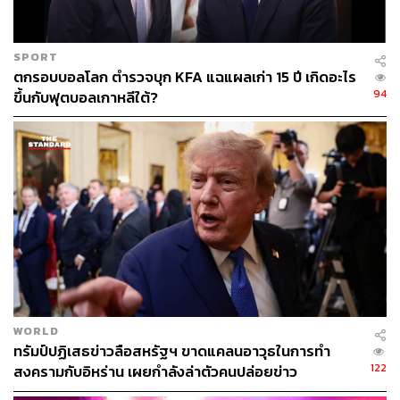
ABOUT THE AUTHOR
อัยย์ลดา แซ่โค้ว
SPORT
Content Creator กองบรรณาธิการข่าวต่าง
ตกรอบบอลโลก ตำรวจบุก KFA แฉแผลเก่า 15 ปี เกิดอะไร
ประเทศ THE STANDARD
94
ขึ้นกับฟุตบอลเกาหลีใต้?
WORLD
ทรัมป์ปฏิเสธข่าวลือสหรัฐฯ ขาดแคลนอาวุธในการทำ
122
สงครามกับอิหร่าน เผยกำลังล่าตัวคนปล่อยข่าว