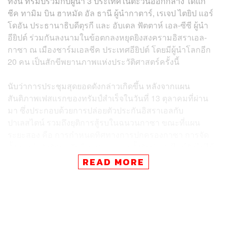
ทั้งนี้ ทรัมป์ร่วมกับผู้นำ 3 ประเทศในตะวันออกกลาง ได้แก่
ชีค ทามิม บิน ฮาหมัด อัล ธานี ผู้นำกาตาร์, เรเจป ไตยิป แอร์
โดอัน ประธานาธิบดีตุรกี และ อับเดล ฟัตตาห์ เอล-ซีซี ผู้นำ
อียิปต์ ร่วมกันลงนามในข้อตกลงหยุดยิงสงครามอิสราเอล-
กาซา ณ เมืองชาร์มเอลชีค ประเทศอียิปต์ โดยมีผู้นำโลกอีก
20 คน เป็นสักขีพยานภาพแห่งประวัติศาสตร์ครั้งนี้
นับว่าการประชุมสุดยอดดังกล่าวเกิดขึ้น หลังจากแผน
สันติภาพเฟสแรกของทรัมป์สำเร็จในวันที่ 13 ตุลาคมที่ผ่าน
มา ซึ่งประกอบด้วยการปล่อยตัวประกันอิสราเอลกับ
ปาเลสไตน์ รวมถึงยุติการสู้รบในฉนวนกาซา ขณะที่แผน
ระยะสอง คือ การกำหนดทิศทางการปกครองกาซา การจัด
ตั้งกองกำลังรักษาสันติภาพ และการตั้งรัฐปาเลสไตน์ยังไม่ได้
ผ่านการเจรจาหารืออย่างใด
READ MORE
“วันใหม่ที่สวยงามกำลังมาเยือน และการฟื้นฟูได้เริ่มต้นแล้ว”
ทรัมป์กล่าวว่า ทุกคนมีความสุขกับเหตุการณ์วันนี้ และใน
บรรดาข้อตกลงที่เคยเจรจามา ดีลหยุดยิงครั้งนี้รวดเร็วเหมือน