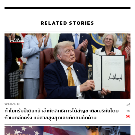
อย่างไรก็ตาม ทรัมป์ปฏิเสธที่จะตอบคำถามสื่อว่า สหรัฐฯ จะ
สนับสนุนการรับรองรัฐปาเลสไตน์หรือไม่ และย้ำว่า เขายังไม่
ได้แสดงความคิดเห็น หรือสนับสนุนแนวคิดรัฐใดรัฐหนึ่ง หาก
RELATED STORIES
แต่กำลังวางแผนสร้างกาซาขึ้นมาใหม่
ก่อนหน้านี้ ทรัมป์ได้เยือนรัฐสภาอิสราเอล โดยกล่าว
สุนทรพจน์ว่า ฝันร้ายอันยาวนานและน่าเจ็บปวด ได้สิ้นสุด
สำหรับชาวอิสราเอลและปาเลสไตน์แล้ว พร้อมย้ำว่า เป้า
หมายต่อไปของการสร้างสันติภาพ คือ การยุติสงคราม
รัสเซีย-ยูเครน
ภาพ: Yoan Valat / REUTERS
อ้างอิง:
WORLD
https://www.aljazeera.com/news/liveblog/2025/10/1
ทำไมทรัมป์เดินหน้าจำกัดสิทธิการได้สัญชาติอเมริกันโดย
4/live-trump-signs-gaza-ceasefire-deal-with-leaders-
56
กำเนิดอีกครั้ง แม้ศาลสูงสุดเคยตัดสินคัดค้าน
of-qatar-egypt-turkiye
https://edition.cnn.com/2025/10/13/middleeast/releas