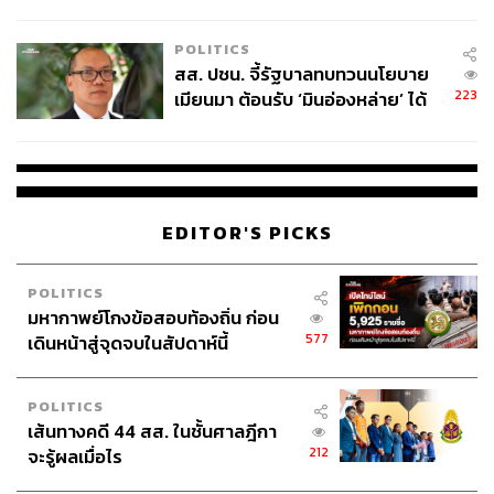
ไทยพลัส’ เฟส 2 รอประเมินความ
เหมาะสม
POLITICS
สส. ปชน. จี้รัฐบาลทบทวนนโยบาย
223
เมียนมา ต้อนรับ ‘มินอ่องหล่าย’ ได้
แค่สัญญาว่างเปล่า
EDITOR'S PICKS
POLITICS
มหากาพย์โกงข้อสอบท้องถิ่น ก่อน
577
เดินหน้าสู่จุดจบในสัปดาห์นี้
POLITICS
เส้นทางคดี 44 สส. ในชั้นศาลฎีกา
212
จะรู้ผลเมื่อไร