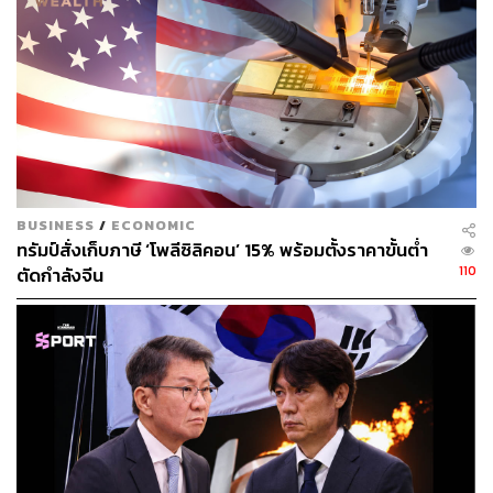
ed-israeli-hostages-peace-summit-intl
https://edition.cnn.com/world/live-news/israel-hamas-
gaza-hostages-ceasefire-10-13-25
https://www.bbc.com/news/articles/c709jxxrrvlo
https://www.aljazeera.com/news/2025/10/13/joint-eg
ypt-qatar-turkiye-us-statement-on-gaza-the-full-text
https://www.bbc.com/news/articles/c740jx07vz0o
TAGS:
Donald Trump
USA
Israel
ข้อตกลงหยุดยิง
BUSINESS
/
ECONOMIC
ฉนวนกาซา (Gaza Strip)
Trump 2.0
ทรัมป์สั่งเก็บภาษี ‘โพลีซิลิคอน’ 15% พร้อมตั้งราคาขั้นต่ำ
110
ตัดกำลังจีน
351