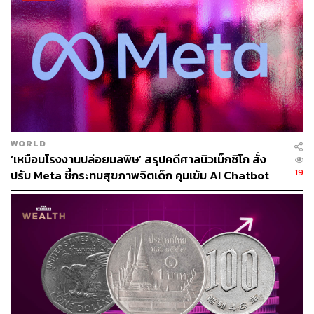
WORLD
‘เหมือนโรงงานปล่อยมลพิษ’ สรุปคดีศาลนิวเม็กซิโก สั่ง
19
ปรับ Meta ชี้กระทบสุขภาพจิตเด็ก คุมเข้ม AI Chatbot