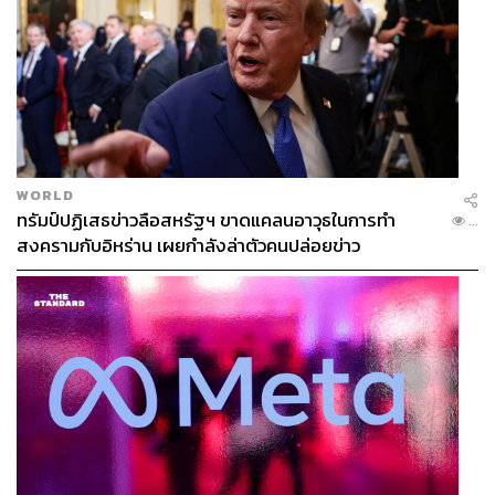
WORLD
ทรัมป์ปฏิเสธข่าวลือสหรัฐฯ ขาดแคลนอาวุธในการทำ
...
สงครามกับอิหร่าน เผยกำลังล่าตัวคนปล่อยข่าว