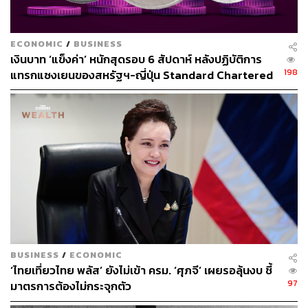
ECONOMIC
/
BUSINESS
เงินบาท ‘แข็งค่า’ หนักสุดรอบ 6 สัปดาห์ หลังปฏิบัติการ
198
แทรกแซงเยนของสหรัฐฯ-ญี่ปุ่น Standard Chartered
เปิดเป้าสิ้นปีนี้จ่อแข็งต่อแตะ 32.50 บาทต่อดอลลาร์
BUSINESS
/
ECONOMIC
‘ไทยเที่ยวไทย พลัส’ ยังไม่เข้า ครม. ‘ศุภจี’ เผยรอลุ้นงบ ชี้
97
มาตรการต้องไม่กระจุกตัว