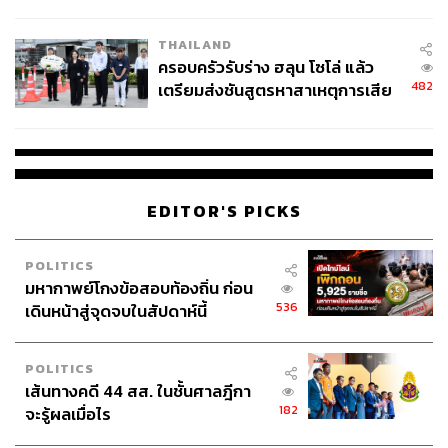
นัยทางการเมือง
THAILAND
ครอบครัวรับร่าง ฮลุน โซโล่ แล้ว
482
เตรียมส่งชันสูตรหาสาเหตุการเสีย
ชีวิต
EDITOR'S PICKS
POLITICS
มหากาพย์โกงข้อสอบท้องถิ่น ก่อน
536
เดินหน้าสู่จุดจบในสัปดาห์นี้
POLITICS
เส้นทางคดี 44 สส. ในชั้นศาลฎีกา
182
จะรู้ผลเมื่อไร