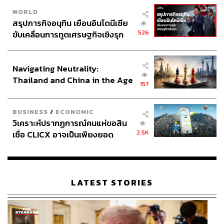
WORLD
สรุปภารกิจอนุทิน เยือนอินโดนีเซีย
526
ขับเคลื่อนการทูตเศรษฐกิจเชิงรุก
ประกาศหุ้นส่วนยุทธศาสตร์ไทย –
อินโดนีเซีย
Navigating Neutrality:
Thailand and China in the Age
157
of a New Global Order
BUSINESS
/
ECONOMIC
วิเคราะห์ปรากฏการณ์คนแห่ขอสิน
2.5K
เชื่อ CLICX อาจเป็นเพียงยอด
ภูเขาน้ำแข็ง ของปัญหาหนี้ครัว
เรือนไทยที่ถูกซุกไว้
LATEST STORIES