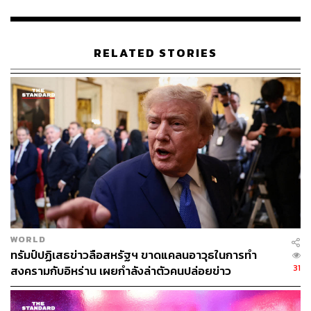
RELATED STORIES
WORLD
ทรัมป์ปฏิเสธข่าวลือสหรัฐฯ ขาดแคลนอาวุธในการทำ
31
สงครามกับอิหร่าน เผยกำลังล่าตัวคนปล่อยข่าว