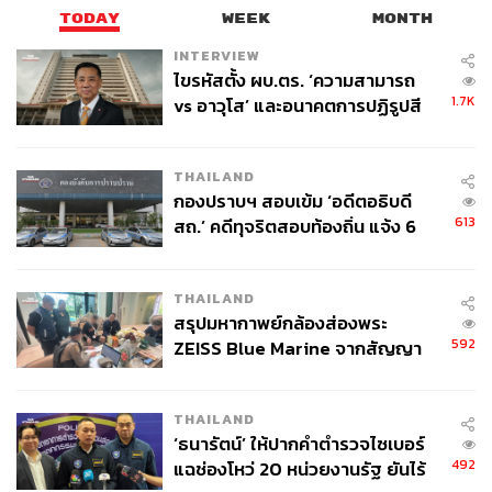
TODAY
WEEK
MONTH
INTERVIEW
ไขรหัสตั้ง ผบ.ตร. ‘ความสามารถ
1.7K
vs อาวุโส’ และอนาคตการปฏิรูปสี
กากี กับ พล.ต.อ. เอก อังสนานนท์
THAILAND
กองปราบฯ สอบเข้ม ‘อดีตอธิบดี
613
สถ.’ คดีทุจริตสอบท้องถิ่น แจ้ง 6
ข้อหาหนัก จ่อชง ป.ป.ช. 12 ส.ค. นี้
THAILAND
สรุปมหากาพย์กล้องส่องพระ
592
ZEISS Blue Marine จากสัญญา
ผลิต 8.3 ล้าน สู่ข้อพิพาท ‘มา
เวลล์ฯ’ ฟ้อง ‘โทน บางแค’ ผิดนัด
THAILAND
จ่ายหนี้-แอบระบุแบรนด์
‘ธนารัตน์’ ให้ปากคำตำรวจไซเบอร์
492
แฉช่องโหว่ 20 หน่วยงานรัฐ ยันไร้