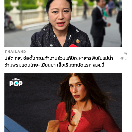
THAILAND
ปลัด ทส. จ่อตั้งคณะทำงานร่วมแก้ปัญหาสารพิษในแม่น้ำ
...
ข้ามพรมแดนไทย-เมียนมา เล็งเริ่มถกนัดแรก ส.ค.นี้