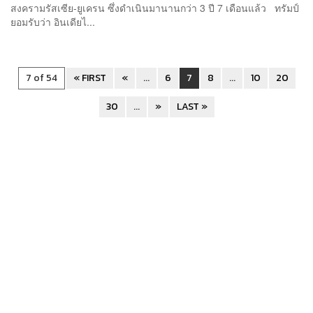
สงครามรัสเซีย-ยูเครน ซึ่งดำเนินมานานกว่า 3 ปี 7 เดือนแล้ว ทรัมป์
ยอมรับว่า อินเดียไ...
7 of 54
« FIRST
«
...
6
7
8
...
10
20
30
...
»
LAST »