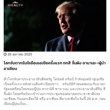
26 ตุลาคม 2025
โลกจับตาทรัมป์เยือนเอเชียครั้งแรก ถกสี จิ้นผิง ซานาเอะ-ผู้นำ
อาเซียน
ทั่วโลกจับตาประธานาธิบดีสหรัฐ โดนัลด์ ทรัมป์ กำลังมุ่งหน้าสู่เอเชีย
เป็นครั้งแรก หลังหวนคืนทำเนียบขาว ทรัมป์มีกำหนดพบปะกับนายก
รัฐมนตรีคนใหม่ของญี่ปุ่น ทากาอิจิ ซานาเอะ และประธานาธิบดีจีน สี
จิ้นผิง โดยทรัมป์จะเข้าร่วมการประชุมของสมาคมประชาชาติแห่ง
เอเชียตะวันออกเฉียงใต้ หรือ อาเซียน ที่มาเลเซียในวันนี้ 26 ต.ค. ก่อน
เยือนญี่ปุ่นเป็นเ...