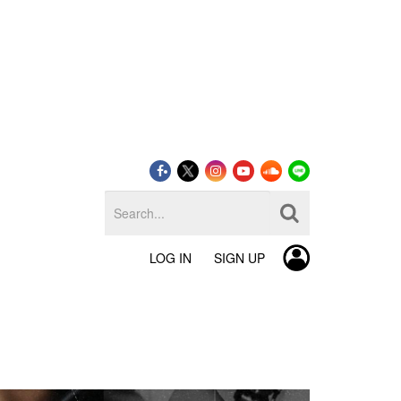
LOG IN
SIGN UP