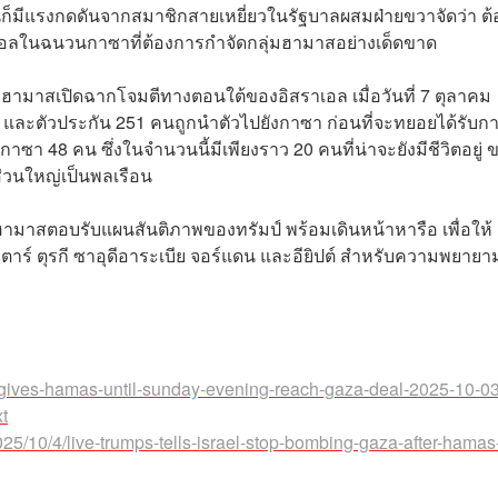
็มีแรงกดดันจากสมาชิกสายเหยี่ยวในรัฐบาลผสมฝ่ายขวาจัดว่า ต้
เอลในฉนวนกาซาที่ต้องการกำจัดกลุ่มฮามาสอย่างเด็ดขาด
มฮามาสเปิดฉากโจมตีทางตอนใต้ของอิสราเอล เมื่อวันที่ 7 ตุลาคม
 คน และตัวประกัน 251 คนถูกนำตัวไปยังกาซา ก่อนที่จะทยอยได้รับก
าซา 48 คน ซึ่งในจำนวนนี้มีเพียงราว 20 คนที่น่าจะยังมีชีวิตอยู่
งส่วนใหญ่เป็นพลเรือน
ฮามาสตอบรับแผนสันติภาพของทรัมป์ พร้อมเดินหน้าหารือ เพื่อให้
ตาร์ ตุรกี ซาอุดีอาระเบีย จอร์แดน และอียิปต์ สำหรับความพยายาม
-gives-hamas-until-sunday-evening-reach-gaza-deal-2025-10-03
t
25/10/4/live-trumps-tells-israel-stop-bombing-gaza-after-hamas