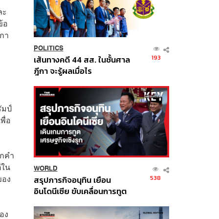
ละ
้อ
งกา
POLITICS
193
เส้นทางคดี 44 สส. ในชั้นศาล
ฎีกา จะรู้ผลเมื่อไร
มป์
ื่อ
ากคำ
ีใน
WORLD
ของ
538
สรุปภารกิจอนุทิน เยือน
อินโดนีเซีย ขับเคลื่อนการทูต
เศรษฐกิจเชิงรุก ประกาศหุ้น
ส่วนยุทธศาสตร์ไทย –
้อง