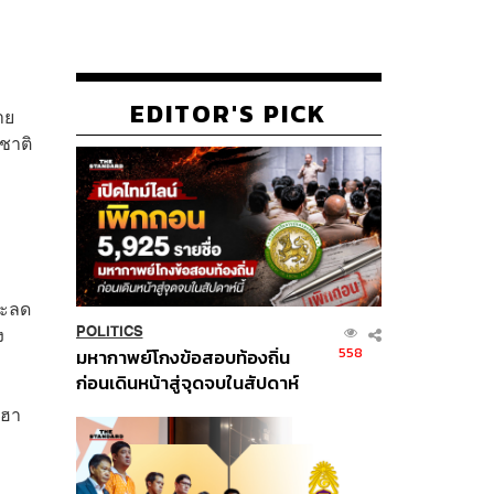
EDITOR'S PICK
าย
ชาติ
ละลด
ง
POLITICS
558
มหากาพย์โกงข้อสอบท้องถิ่น
ก่อนเดินหน้าสู่จุดจบในสัปดาห์
นี้
งฮา