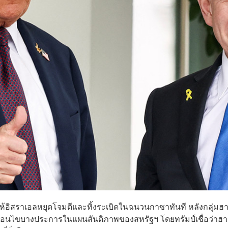
ให้อิสราเอลหยุดโจมตีและทิ้งระเบิดในฉนวนกาซาทันที หลังกลุ่ม
ื่อนไขบางประการในแผนสันติภาพของสหรัฐฯ โดยทรัมป์เชื่อว่าฮ