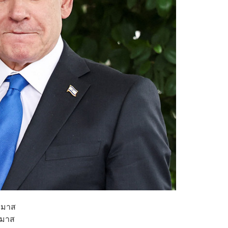
ฮามาส
ามาส