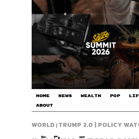
HOME
NEWS
WEALTH
POP
LIF
ABOUT
WORLD
TRUMP 2.0 | POLICY WA
|