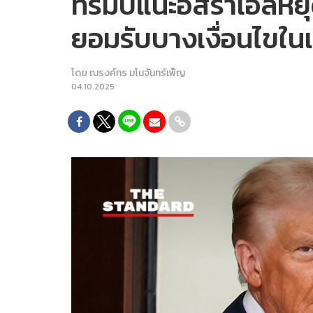
ทรัมป์แนะอิสราเอลหย
ยอมรับบางเงื่อนไขใ
โดย
ณรงค์กร มโนจันทร์เพ็ญ
04.10.2025