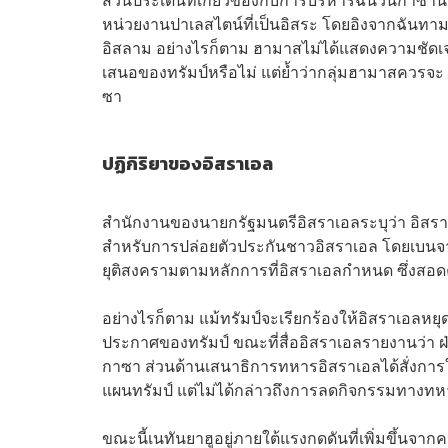
หน่วยงานปาเลสไตน์ที่เป็นอิสระ โดยอิงจากฉันทา
อิสลาม อย่างไรก็ตาม ฮามาสไม่ได้แสดงความชัด
เสนอของทรัมป์หรือไม่ แต่ย้ำว่ากลุ่มฮามาสควรจะ
ซา
ปฏิกิริยาของอิสราเอล
สำนักงานของนายกรัฐมนตรีอิสราเอลระบุว่า อิสร
สำหรับการปล่อยตัวประกันชาวอิสราเอล โดยเบนจามิน
ยุติสงครามตามหลักการที่อิสราเอลกำหนด ซึ่งสอดคล
อย่างไรก็ตาม แม้ทรัมป์จะเรียกร้องให้อิสราเอลหย
ประกาศของทรัมป์ ขณะที่สื่ออิสราเอลรายงานว่า 
กาซา ส่วนด้านเสนาธิการทหารอิสราเอลได้สั่งก
แผนทรัมป์ แต่ไม่ได้กล่าวถึงการลดกิจกรรมทางทห
ขณะนี้เนทันยาฮูอยู่ภายใต้แรงกดดันที่เพิ่มขึ้นจ