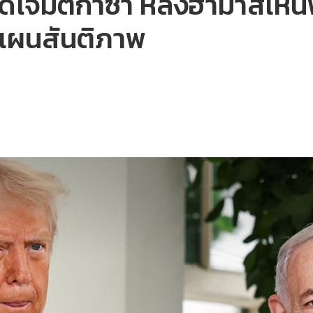
ุดโจมตีกาซา หลังฮามาสเห็น
นแผนสันติภาพ