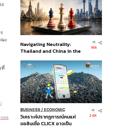
อินโดนีเซีย
อง
าร
 ขณะ
Navigating Neutrality:
166
Thailand and China in the
Age of a New Global
Order
ที่
/
BUSINESS
/
ECONOMIC
2.6K
วิเคราะห์ปรากฏการณ์คนแห่
-cea
ขอสินเชื่อ CLICX อาจเป็น
เพียงยอดภูเขาน้ำแข็ง ของ