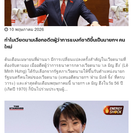
10 พฤษภาคม 2026
ทำไมเวียดนามเลือกอดีตผู้ว่าการแบงก์ชาติขึ้นเป็นนายกฯ คน
ใหม่
ต้นเดือนเมษายนที่ผ่านมา มีการเปลี่ยนแปลงครั้งสำคัญในเวียดนามที่
ต้องจับตามอง เมื่ออดีตผู้ว่าการธนาคารกลางเวียดนาม ‘เล มิญ ฮึง’ (Lê
Minh Hưng) ได้รับเลือกจากรัฐสภาเวียดนามให้ขึ้นรับตำแหน่งนายก
รัฐมนตรีคนใหม่ของเวียดนาม (แทนอดีตนายกฯ ‘ฝ่าม มิงห์ จิ๋ง’ ที่ครบ
วาระ) และล่าสุดต้นเดือนพฤษภาคมนี้ นายกฯ เล มิญ ฮึงในวัย 56 ปี
(เกิดปี 1970) ก็บินไปร่วมประชุมผู้...