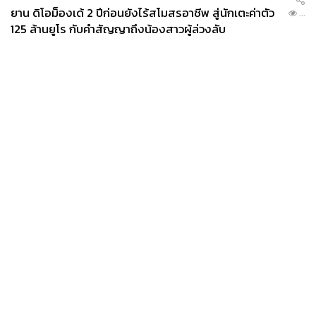
ยาน ดิโอม็องเด้ 2 ปีก่อนยังไร้สโมสรอาชีพ สู่นักเตะค่าตัว
...
125 ล้านยูโร กับคำสัญญาถึงน้องสาวผู้ล่วงลับ
News
Wealth
Pop
Podcast
Video
Now
Opinion
Careers
Events
Privacy
About
Contact
Policy
FOR
ADVERTISING
MEMBERSHIP