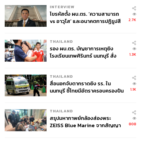
INTERVIEW
ไขรหัสตั้ง ผบ.ตร. ‘ความสามารถ
2.7K
vs อาวุโส’ และอนาคตการปฏิรูปสี
กากี กับ พล.ต.อ. เอก อังสนานนท์
THAILAND
รอง ผบ.ตร. บัญชาการเหตุยิง
1.3K
โรงเรียนเทพศิรินทร์ นนทบุรี สั่ง
ค้นหา 2 รอบยืนยันไร้คนติดค้าง พบ
ศพปู่-ย่าที่บ้านพักผู้ก่อเหตุ
THAILAND
สื่อนอกจับตากราดยิง รร. ใน
1.1K
นนทบุรี ชี้ไทยมีอัตราครอบครองปืน
สูงในระดับต้นของภูมิภาค
THAILAND
สรุปมหากาพย์กล้องส่องพระ
808
ZEISS Blue Marine จากสัญญา
ผลิต 8.3 ล้าน สู่ข้อพิพาท ‘มา
เวลล์ฯ’ ฟ้อง ‘โทน บางแค’ ผิดนัด