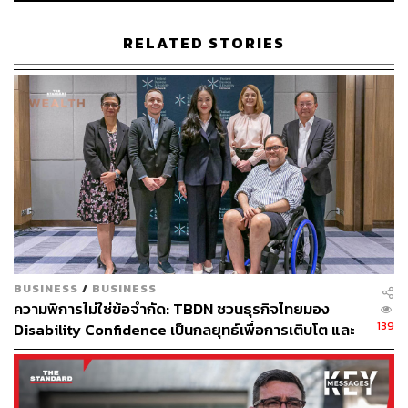
RELATED STORIES
ช่องทางติดตาม
THE STANDARD WEALTH
Twitter:
twitter.com/standard_wealth
Instagram:
instagram.com/thestandardwealth
Official Line
คลิก
https://lin.ee/xfPbXUP
สามารถติดตาม THE STANDARD WEALTH
ผ่านแอปพลิเคชันต่างๆ ที่คุณสะดวกหรือใช้งานอยู่แล้วได้เลย
BUSINESS
/
BUSINESS
ความพิการไม่ใช่ข้อจำกัด: TBDN ชวนธุรกิจไทยมอง
139
TAGS:
เชื้อไวรัสโคโรนา
วัคซีนโควิด-19
Disability Confidence เป็นกลยุทธ์เพื่อการเติบโต และ
โควิดสายพันธุ์​โอมิครอน (Omicron)
GDP
ADB
อนาคตแรงงานไทย