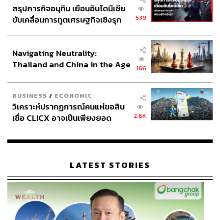
สรุปภารกิจอนุทิน เยือนอินโดนีเซีย
539
ขับเคลื่อนการทูตเศรษฐกิจเชิงรุก
ประกาศหุ้นส่วนยุทธศาสตร์ไทย –
อินโดนีเซีย
Navigating Neutrality:
Thailand and China in the Age
166
of a New Global Order
BUSINESS
/
ECONOMIC
วิเคราะห์ปรากฏการณ์คนแห่ขอสิน
2.6K
เชื่อ CLICX อาจเป็นเพียงยอด
ภูเขาน้ำแข็ง ของปัญหาหนี้ครัว
เรือนไทยที่ถูกซุกไว้
LATEST STORIES