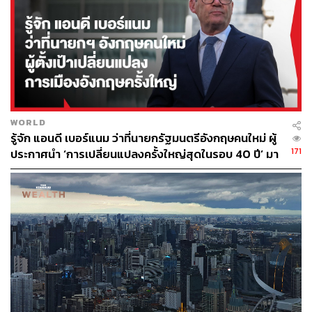
40
WORLD
ABOUT THE AUTHOR
รู้จัก แอนดี เบอร์แนม ว่าที่นายกรัฐมนตรีอังกฤษคนใหม่ ผู้
THE STANDARD WEALTH
171
ประกาศนำ ‘การเปลี่ยนแปลงครั้งใหญ่สุดในรอบ 40 ปี’ มา
สำนักข่าวเศรษฐกิจ ธุรกิจ และการลงทุน โดย
สู่การเมืองอังกฤษ
ทีมข่าว THE STANDARD