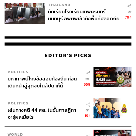
THAILAND
จ่ายหนี้-แอบระบุแบรนด์
นักเรียนโรงเรียนเทพศิรินทร์
794
นนทบุรี อพยพเข้ายังพื้นที่ปลอดภัย
ชั่วคราว หลังเหตุใช้อาวุธปืนภายใน
โรงเรียนคลี่คลาย
EDITOR'S PICKS
POLITICS
มหากาพย์โกงข้อสอบท้องถิ่น ก่อน
559
เดินหน้าสู่จุดจบในสัปดาห์นี้
POLITICS
เส้นทางคดี 44 สส. ในชั้นศาลฎีกา
194
จะรู้ผลเมื่อไร
WORLD