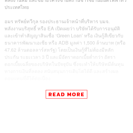
ประเทศไทย
อมร ทรัพย์ทวีกุล รองประธานเจ้าหน้าที่บริหาร บมจ.
พลังงานบริสุทธิ์ หรือ EA เปิดเผยว่า บริษัทได้รับการอนุมัติ
และเข้าทำสัญญาสินเชื่อ ‘Green Loan’ หรือ เงินกู้สีเขียวกับ
ธนาคารพัฒนาเอเชีย หรือ ADB มูลค่า 1,500 ล้านบาท (หรือ
47.62 ล้านดอลลาร์สหรัฐ) โดยเป็นเงินกู้ที่ไม่ต้องมีหลัก
ประกัน ระยะเวลา 3 ปี และมีอัตราดอกเบี้ยต่ำกว่า อัตรา
ดอกเบี้ยเฉลี่ยของบริษัทในปัจจุบัน ซึ่งจะทำให้บริษัทมีต้นทุน
ทางการเงินที่ลดลง สนับสนุนการเติบโตได้ดี และสร้างผล
ตอบแทนที่ดีได้ต่อเนื่อง
“บริษัทจะนำเงินดังกล่าวไปลงทุนในการเพิ่มประสิทธิภาพ
READ MORE
ระบบการผลิตของโรงไฟฟ้าพลังงานแสงอาทิตย์ และโรง
ไฟฟ้าพลังงานลมให้มีประสิทธิภาพสูงขึ้น ขณะเดียวกันจะนำ
ไปใช้ลงทุนในโครงการติดตั้งสถานีอัดประจุไฟฟ้าที่ได้
มาตรฐานทั้งระบบ Ultra Fast Charge, Super Fast Charge
และ Normal Charge ทั่วประเทศ ตามแผนงานที่จะรองรับ