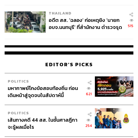
ผู้ใช้ถอดเปลี่ยนแบตเองได้ ก่อนกฎ
EU บังคับปีหน้า
THAILAND
อดีต สส. ‘ฉลอง’ ก่อเหตุยิง ‘นายก
515
อบจ.นนทบุรี’ ที่สำนักงาน ตำรวจรุด
ลงพื้นที่
EDITOR'S PICKS
POLITICS
มหากาพย์โกงข้อสอบท้องถิ่น ก่อน
621
เดินหน้าสู่จุดจบในสัปดาห์นี้
POLITICS
เส้นทางคดี 44 สส. ในชั้นศาลฎีกา
254
จะรู้ผลเมื่อไร