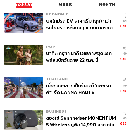
TODAY
WEEK
MONTH
ECONOMIC
ยุคใหม่รถ EV ราคาเริ่ม (ถูก) กว่า
3.4K
รถไฮบริด หลังต้นทุนแบตเตอรี่ลด
ลง - จีนแห่บุกตลาดเกิดใหม่
POP
นาคี๓ ครุฑา นาคี เผยภาพชุดแรก
2.3K
พร้อมปักวันฉาย 22 ต.ค. นี้
THAILAND
เมื่อถนนกลายเป็นรันเวย์ ‘แยกริน
1.7K
คำ’ จัด LANNA HAUTE
COUTURE กลางสายฝน
BUSINESS
ลองใช้ Sennheiser MOMENTUM
625
5 Wireless หูฟัง 14,990 บาท ที่ให้