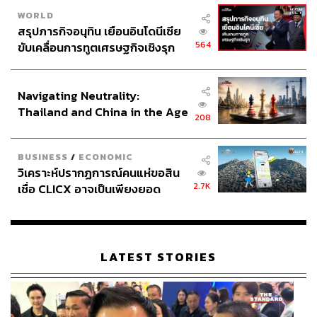
WORLD
สรุปภารกิจอนุทิน เยือนอินโดนีเซีย
564
ขับเคลื่อนการทูตเศรษฐกิจเชิงรุก
ประกาศหุ้นส่วนยุทธศาสตร์ไทย –
อินโดนีเซีย
Navigating Neutrality:
Thailand and China in the Age
208
of a New Global Order
BUSINESS
/
ECONOMIC
วิเคราะห์ปรากฏการณ์คนแห่ขอสิน
2.7K
เชื่อ CLICX อาจเป็นเพียงยอด
ภูเขาน้ำแข็ง ของปัญหาหนี้ครัว
เรือนไทยที่ถูกซุกไว้
LATEST STORIES