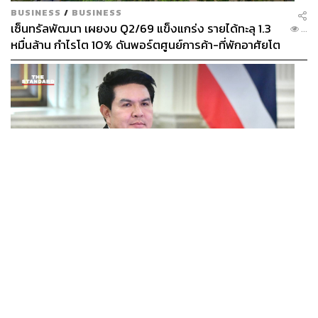
BUSINESS
/
BUSINESS
เซ็นทรัลพัฒนา เผยงบ Q2/69 แข็งแกร่ง รายได้ทะลุ 1.3
...
หมื่นล้าน กำไรโต 10% ดันพอร์ตศูนย์การค้า-ที่พักอาศัยโต
ยกแผง
POLITICS
สุรศักดิ์ ชง ‘ไทยเที่ยวไทยพลัส’ เข้าบอร์ดเศรษฐกิจ ลุ้น
...
เคาะเงิน-ระบบสัปดาห์หน้า