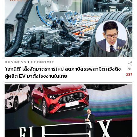
140
ABOUT THE AUTHOR
ปณชัย อารีเพิ่มพร
นักการตลาดผู้ฝักใฝ่ในแวดวงนวัตกรรมและ
เทคโนโลยี แต่บางทีก็เผลอมีใจให้วัฒนธรรม
POP อยู่ร่ำไป ใช้เวลาว่างไปกับการเสพศิลป์
และเฝ้ามองปรากฏการณ์ทางสังคม
BUSINESS
/
ECONOMIC
‘เอกนิติ’ เล็งงัดมาตรการใหม่ ลดภาษีสรรพสามิต หวังดึง
237
ผู้ผลิต EV มาตั้งโรงงานในไทย