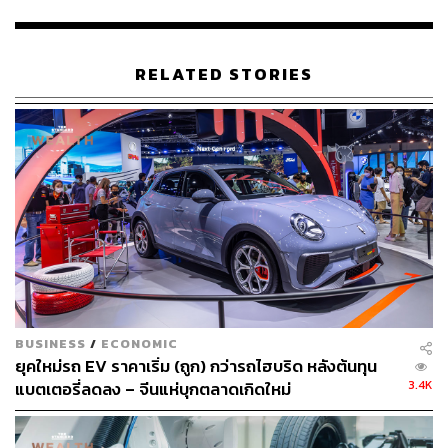
พิสูจน์อักษร: พรนภัส ชำนาญค้า
RELATED STORIES
สามารถติดตาม THE STANDARD WEALTH
ผ่านแอปพลิเคชันต่างๆ ที่คุณสะดวกหรือใช้งานอยู่แล้วได้เลย
TAGS:
สถานีชาร์จรถไฟฟ้า
บริษัท พลังงานบริสุทธิ์ จำกัด (มหาชน)
รถยนต์ไฟฟ้า - Electric Vehicle
ADB
BUSINESS
/
ECONOMIC
ยุคใหม่รถ EV ราคาเริ่ม (ถูก) กว่ารถไฮบริด หลังต้นทุน
3.4K
แบตเตอรี่ลดลง – จีนแห่บุกตลาดเกิดใหม่