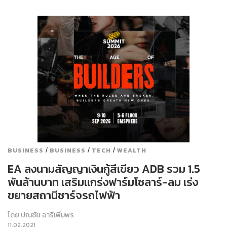
/
/
/
BUSINESS
BUSINESS
TECH
WEALTH
EA ลงนามสัญญาเงินกู้สีเขียว ADB รวม 1.5
พันล้านบาท เสริมแกร่งฟาร์มโซลาร์-ลม เร่ง
ขยายสถานีชาร์จรถไฟฟ้า
โดย
ปณชัย อารีเพิ่มพร
11.02.2021