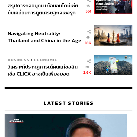
semiconductor และแร่หายาก (critical minerals) รวมทั้งการ
สรุปภารกิจอนุทิน เยือนอินโดนีเซีย
แข่งขันด้าน AI ภายใต้สถานการณ์ภูมิรัฐศาสตร์โลกที่ไม่
551
ขับเคลื่อนการทูตเศรษฐกิจเชิงรุก
แน่นอน และโลกที่ไม่เป็นมิตรเหมือนเดิม
ประกาศหุ้นส่วนยุทธศาสตร์ไทย –
อินโดนีเซีย
โดยสรุป การเลือกอดีตผู้ว่าการธนาคารกลางขึ้นมาเป็นนายก
Navigating Neutrality:
รัฐมนตรีคนใหม่ของเวียดนามสะท้อนว่า การรักษา
Thailand and China in the Age
186
of a New Global Order
เสถียรภาพเศรษฐกิจมหภาค และการจัดการความท้าทาย
ทางภูมิเศรษฐศาสตร์ เป็นหัวใจหลักของอำนาจรัฐในยุคนี้
BUSINESS
/
ECONOMIC
วิเคราะห์ปรากฏการณ์คนแห่ขอสิน
ที่สำคัญ แม้ว่านายกฯ คนใหม่ของเวียดนามจะเป็นลูกชาย
2.6K
เชื่อ CLICX อาจเป็นเพียงยอด
ของอดีตรัฐมนตรี และพื้นฐานครอบครัวมีส่วนช่วยเปิดประตู
ภูเขาน้ำแข็ง ของปัญหาหนี้ครัว
ทางการเมือง แต่สิ่งที่เป็นผลงานในอดีตในฐานะผู้ว่าการ
เรือนไทยที่ถูกซุกไว้
ธนาคารกลาง ประสบการณ์ความสามารถในการจัดการ
เศรษฐกิจมหภาคผ่าน crisis management และมี
LATEST STORIES
international credibility ล้วนเป็นคุณสมบัติสำคัญที่ทำให้เล
มิญ ฮึงได้ก้าวขึ้นมารับตำแหน่งสำคัญระดับชาติ จึงไม่ได้เป็น
ผู้บริหารประเทศเพียงแค่มีเส้นสายตั๋วช้าง การใช้นามสกุลพ่อ
หรือการเล่นพรรคเล่นพวกเท่านั้น