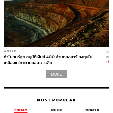
ตลาดเงิน/ตลาดทุน การจัดการความเสี่ยงของเศรษฐกิจ
มหภาค ควบคู่ไปกับการจัดการความมั่นคงทางเศรษฐกิจ
การเลือกอดีตผู้ว่าการธนาคารกลางขึ้นมาเป็นผู้บริหาร
ประเทศจึงเหมาะสมกับยุคสมัย เพื่อให้สามารถรับมือกับ
ความท้าทายต่างๆ ในระดับโลก และเดินเกมการทูตรักษา
สมดุลระหว่างจีน-สหรัฐฯ ควบคู่ไปกับการรักษาเสถียรภาพ
ทางการเมืองภายในประเทศ
ทั้งหมดนี้สะท้อนทิศทางเวียดนามกำลังเข้าสู่ความเป็น ‘รัฐ
WORLD
ทำไมสหรัฐฯ อนุมัติเงินกู้ 400 ล้านดอลลาร์ ลงทุนใน
เทคโนแครต’ (Technocratic State) ภายใต้การบริหาร
43
เหมืองแร่หายากออสเตรเลีย
ประเทศของนายกรัฐมนตรีที่มีความเป็นเทคโนแครตมากก
ว่าการเป็นนักการเมืองสายมวลชน การเป็นผู้บริหารแบบมือ
MORE
อาชีพมากกว่าการเป็นนักปลุกกระแส/ประชานิยม และมี
ประสบการณ์ในสายเศรษฐกิจมหภาคมากกว่าสายความ
มั่นคง
MOST POPULAR
ประเด็นสุดท้าย ทิศทางเวียดนามภายใต้รัฐบาลเล
TODAY
WEEK
MONTH
มิญ ฮึงจะเป็นอย่างไร