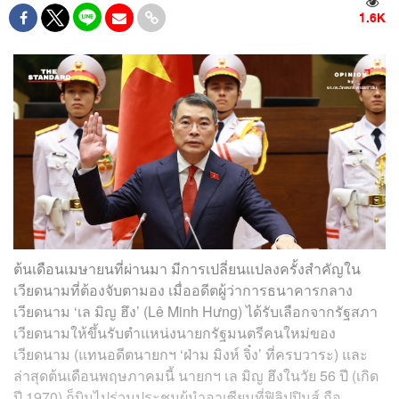
1.6K
ต้นเดือนเมษายนที่ผ่านมา มีการเปลี่ยนแปลงครั้งสำคัญใน
เวียดนามที่ต้องจับตามอง เมื่ออดีตผู้ว่าการธนาคารกลาง
เวียดนาม ‘เล มิญ ฮึง’ (Lê Minh Hưng) ได้รับเลือกจากรัฐสภา
เวียดนามให้ขึ้นรับตำแหน่งนายกรัฐมนตรีคนใหม่ของ
เวียดนาม (แทนอดีตนายกฯ ‘ฝ่าม มิงห์ จิ๋ง’ ที่ครบวาระ) และ
ล่าสุดต้นเดือนพฤษภาคมนี้ นายกฯ เล มิญ ฮึงในวัย 56 ปี (เกิด
ปี 1970) ก็บินไปร่วมประชุมผู้นำอาเซียนที่ฟิลิปปินส์ ถือ