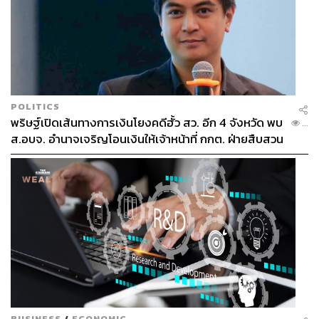
TAGS:
South Korea
ADB
Asean
State Bank of Vietnam
Japan
พรรคคอมมิวนิสต์เวียดนาม
USA
Lê Minh Hưng
India
China
นายกรัฐมนตรี
Philippines
Vietnam
POLITICS
พริษฐ์เปิดเส้นทางการเงินโยงคดีฮั้ว สว. อีก 4 จังหวัด พบ
...
ส.อบจ. อำนาจเจริญโอนเงินให้เจ้าหน้าที่ กกต. ฝ่ายสืบสวน
1.6K
ABOUT THE AUTHOR
รองศาสตราจารย์ ดร.อักษรศรี พานิช
สาส์น
รองศาสตราจารย์ ดร.อักษรศรี พานิชสาส์น
อาจารย์ประจำคณะเศรษฐศาสตร์
BUSINESS
/
ECONOMIC