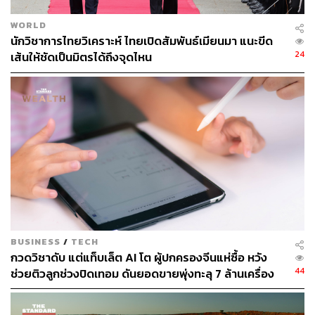
Shanghai University of Finance and Economics ของจีน
ร่วมกับหลักสูตรที่เกี่ยวข้องกับ IMF และธนาคาร ADB
WORLD
นักวิชาการไทยวิเคราะห์ ไทยเปิดสัมพันธ์เมียนมา แนะขีด
นายกฯ เล มิญ ฮึงจึงมีความเป็นชนชั้นนำเวียดนามรุ่นใหม่ที่
24
เส้นให้ชัดเป็นมิตรได้ถึงจุดไหน
ผสมผสานทั้งภูมิหลังทางการเมืองของครอบครัว การได้รับ
ความไว้วางใจจากพรรคฯ และพื้นฐานการศึกษาด้าน
เศรษฐศาสตร์ในต่างประเทศ นับเป็นความลงตัวของผู้นำ
เวียดนามสายเทคโนแครต ในยุคที่มีความขัดแย้งเชิง
ภูมิรัฐศาสตร์ของมหาอำนาจเข้มข้นมากขึ้น เวียดนามจะต้อง
บริหารความสัมพันธ์กับสหรัฐฯ จีน ญี่ปุ่น อินเดีย เกาหลีใต้
และประเทศอื่นๆ ท่ามกลางการทำสงครามการค้า การแยก
ห่วงโซ่อุปทาน (Decoupling) การเปลี่ยนสู่เศรษฐกิจ AI
economy และการจัดการความเสี่ยงด้านการเงินและ
เศรษฐกิจมหภาค เป็นต้น
BUSINESS
/
TECH
ที่สำคัญ พรรคคอมมิวนิสต์เวียดนามในยุคนี้มีมุมมองเน้น
กวดวิชาดับ แต่แท็บเล็ต AI โต ผู้ปกครองจีนแห่ซื้อ หวัง
ปฏิบัตินิยม (pragmatic mindset) ไม่ได้เลือกผู้นำจาก
44
ช่วยติวลูกช่วงปิดเทอม ดันยอดขายพุ่งทะลุ 7 ล้านเครื่อง
อุดมการณ์นิยมเหมือนในอดีต แต่เลือกจากความสามารถ
และประสบการณ์ด้านเศรษฐกิจ ผู้บริหารประเทศที่เข้าใจทั้ง