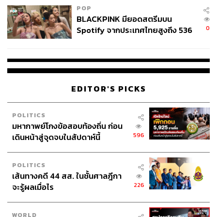
ผลงานในช่วงที่เล มิญ ฮึงเป็นผู้ว่าการธนาคารกลาง
POP
เวียดนามมีการสะสมทุนสำรองระหว่างประเทศเพิ่มมาก และ
BLACKPINK มียอดสตรีมบน
ควบคุมรักษาค่าเงินค่อนข้างมีเสถียรภาพ คุมเงินเฟ้อได้ดี
0
Spotify จากประเทศไทยสูงถึง 536
รวมทั้งการปรับระบบธนาคารให้ทันสมัยขึ้น
ล้านครั้ง ตลอด 10 ปีที่ผ่านมา
แนวนโยบายนายกฯ เล มิญ ฮึง น่าจะให้น้ำหนักกับการพัฒนา
สู่เศรษฐกิจดิจิทัลแบบเต็มตัว และการยกระดับอุตสาหกรรม
ยุคใหม่แบบครบวงจร ควบคู่กับการรักษาเสถียรภาพทาง
EDITOR'S PICKS
เศรษฐกิจมหภาค มากกว่าแนวที่เน้น revolutionary socialism
แบบผู้นำรุ่นเก่า รัฐบาลของนายกฯ เล มิญ ฮึงมีแนวโน้มให้
POLITICS
ความสำคัญกับการจัดการวิกฤตหนี้ และเฝ้าระวังไม่ให้เกิด
มหากาพย์โกงข้อสอบท้องถิ่น ก่อน
เศรษฐกิจฟองสบู่ Asset Bubble ควบคู่ไปกับการสร้างความ
596
เดินหน้าสู่จุดจบในสัปดาห์นี้
เชื่อมั่นให้กับนักลงทุนต่างชาติ การยกระดับภาค
อุตสาหกรรมแบบยกเครื่อง เพื่อมุ่งสู่เศรษฐกิจแห่งอนาคต
POLITICS
เส้นทางคดี 44 สส. ในชั้นศาลฎีกา
ทิศทางของรัฐบาลใหม่เวียดนามจึงไม่ได้มุ่งเพียงแค่ตัวเลข
226
จะรู้ผลเมื่อไร
GDP แต่ให้ความสำคัญกับความมั่นคงของห่วงโซ่อุปทาน
(supply chain security) เพื่อรับมือกับสงครามเทคโนโลยี
(tech war) และประเด็นยุทธศาสตร์ต่างๆ เช่น อุตสาหกรรม
WORLD