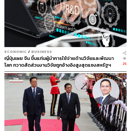
ประเด็นถัดมา ชนชั้นนำรุ่นใหม่ นักเศรษฐศาสตร์
Technocratic-Globalist
พื้นฐานการศึกษาของนายกฯ คนใหม่ค่อนข้างแตกต่างจาก
ผู้นำเวียดนามรุ่นที่ผ่านมา ซึ่งส่วนใหญ่เรียนจบมาจาก
ประเทศคอมมิวนิสต์ค่ายโซเวียต (เช่น อดีตนายกฯ ฝ่าม มิงห์
ECONOMIC
/
BUSINESS
จิ๋งเรียนจบจากโรมาเนีย) หากแต่เล มิญ ฮึงเลือกไปเรียนต่อ
ญี่ปุ่นเผย จีน ขึ้นแท่นผู้นำการใช้จ่ายด้านวิจัยและพัฒนา
ระดับปริญญาโทที่ประเทศญี่ปุ่น หลังจากที่เรียนจบปริญญา
25
โลก กวาดสัดส่วนงานวิจัยถูกอ้างอิงสูงสุดแซงสหรัฐฯ
ตรีด้านภาษาฝรั่งเศสและวัฒนธรรมฝรั่งเศสจากมหาวิทยาลัย
Vietnam National University ในเวียดนาม รวมทั้งมีความ
สนใจการเปลี่ยนแปลงในระดับโลก และเปิดกว้างกับแนวคิด
โลกาภิวัตน์มากกว่าผู้นำเวียดนามรุ่นเก่าสายโซเวียต
เล มิญ ฮึงเข้าศึกษาในระดับปริญญาโทที่ Saitama University
ของญี่ปุ่นในด้านเศรษฐศาสตร์และนโยบายสาธารณะ และยัง
เคยเข้ารับการอบรมด้านเศรษฐกิจกลไกตลาด (market
economy) และการวิเคราะห์ทางการเงินที่มหาวิทยาลัย