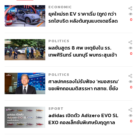
ECONOMIC
ยุคใหม่รถ EV ราคาเริ่ม (ถูก) กว่า
0
การแต่งตั้งอดีตผู้ว่าการธนาคารกลางขึ้นเป็นนายกรัฐมนตรี
รถไฮบริด หลังต้นทุนแบตเตอรี่ลด
ลง - จีนแห่บุกตลาดเกิดใหม่
คนใหม่ของเวียดนาม ไม่ใช่แค่การเปลี่ยนตัวผู้บริหารประเทศ
แต่ยังเป็นสัญญาณเชิงยุทธศาสตร์ที่สำคัญ เพื่อให้บรรลุเป้า
POLITICS
หมายใหญ่ในปี 2045 ที่จะให้เวียดนามเป็น ‘ประเทศรายได้สูง’
ผลชันสูตร 8 ศพ เหตุยิงใน รร.
ภายในวาระครบรอบ 100 ปีการก่อตั้งประเทศเวียดนาม การ
0
เทพศิรินทร์ นนทบุรี พบกระสุนเข้า
ขึ้นมาเป็นผู้บริหารประเทศของเล มิญ ฮึง เพื่อกุมบังเหียนนำ
จุดสำคัญ ‘ศีรษะ-หน้าอก’ ครูถูกยิง
ทิศทางเวียดนามให้เข้าสู่ phase ใหม่ของการพัฒนาในยุคที่
4 นัด จากระยะไกล
‘เศรษฐกิจ-การเงิน-เทคโนโลยี-การต่างประเทศ’ กลายเป็น
POLITICS
แกนกลางของความมั่นคงแห่งรัฐ มากกว่าการเมืองเชิง
ศาลปกครองไม่รับฟ้อง ‘หมอสรณ’
อุดมการณ์แบบเดิม และการแข่งขันทางเศรษฐกิจ คือ
0
ขอเพิกถอนมติสรรหา กสทช. ชี้ยัง
สนามรบหลักของเวียดนามที่ต้องเอาชนะให้ได้
ไม่ใช่ผู้เดือดร้อนเสียหาย
การตัดสินใจเลือกอดีตผู้ว่าการธนาคารกลางขึ้นมาเป็นผู้นำ
SPORT
adidas เปิดตัว Adizero EVO SL
รัฐบาล ยังได้สะท้อนทิศทางการเน้นรักษาเสถียรภาพทาง
0
EXO คอลเล็กชันพิเศษรับฤดูกาล
เศรษฐกิจของประเทศ ไม่ใช่การเติบโตเชิงปริมาณอย่าง
College Football
รวดเร็วแต่เศรษฐกิจมหภาคกลับมีความเปราะบาง และจาก