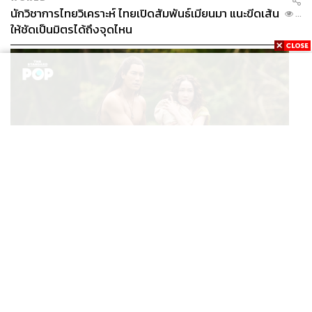
นักวิชาการไทยวิเคราะห์ ไทยเปิดสัมพันธ์เมียนมา แนะขีดเส้น
...
ให้ชัดเป็นมิตรได้ถึงจุดไหน
FILM
นาคี๓ ครุฑา นาคี เผยภาพชุดแรก พร้อมปักวันฉาย 22 ต.ค.
...
นี้