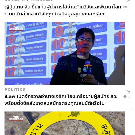
มหาวิทยาลัยธรรมศาสตร์ อดีตผู้อำนวยการ
ญี่ปุ่นเผย จีน ขึ้นแท่นผู้นำการใช้จ่ายด้านวิจัยและพัฒนาโลก
...
ศูนย์วิจัยยุทธศาสตร์ไทย-จีน แห่งสำนักงาน
กวาดสัดส่วนงานวิจัยถูกอ้างอิงสูงสุดแซงสหรัฐฯ
คณะกรรมการวิจัยแห่งชาติ ผู้เขียนหนังสือ
โมเดลเศรษฐกิจสีจิ้นผิง : Xinomics
POLITICS
iLaw เปิดจักรวาลอำนาจเจริญ โยงเครือข่ายผู้สมัคร สว.
...
พร้อมตั้งข้อสังเกตลงสมัครตรงคุณสมบัติหรือไม่