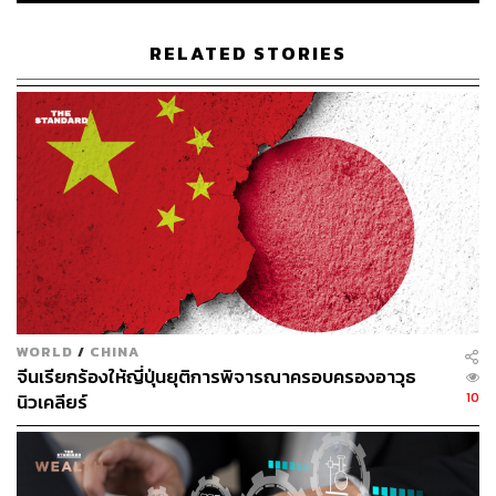
ของชนชั้นนำด้านความมั่นคงระดับประเทศ เนื่องจากบิดา เล
มิญ ฮวง (Lê Minh Hương) เป็นอดีตรัฐมนตรีกระทรวงความ
RELATED STORIES
มั่นคงสาธารณะ และเป็นบิ๊กทหารระดับสูงด้านความมั่นคง
ของเวียดนาม จึงปฏิเสธไม่ได้ว่า พื้นฐานทางครอบครัวมีส่วน
เอื้อเป็นแต้มต่อให้เล มิญ ฮึงได้รับเลือกเป็นนายกรัฐมนตรีของ
เวียดนาม เนื่องจากระบบสังคมนิยมแบบเวียดนามยังให้น้ำ
หนักกับความเชื่อใจได้ทางการเมือง (political trust) พอๆ กับ
ความรู้ความสามารถที่ต้องโดดเด่นเช่นกัน
อย่างไรก็ดี แม้จะเป็นลูกของบิ๊กทหารระดับรัฐมนตรี แต่เล
มิญ ฮึงไม่เลือกเดินเส้นทางสายความมั่นคงตามรอยบิดา
แทนที่จะเข้าทำงานในกระทรวงความมั่นคงหรือกองทัพ
เวียดนาม เขากลับเลือกเส้นทางเศรษฐศาสตร์การเงินการ
WORLD
/
CHINA
ธนาคาร สะท้อนการเป็นชนชั้นนำเวียดนามหลังยุคปฏิรูป
จีนเรียกร้องให้ญี่ปุ่นยุติการพิจารณาครอบครองอาวุธ
หรือ “โด่ยเหมย” (Đổi Mới) ในปี 1986 ที่มีการปฏิรูปครั้งใหญ่
10
นิวเคลียร์
เปลี่ยนระบบเศรษฐกิจแบบวางแผนจากส่วนกลาง (Central
Planning) ไปสู่ “เศรษฐกิจตลาดแนวสังคมนิยม”