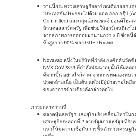
วานนี้กระทรวงเศรษฐกิจอาร์เจนตินาออกแถลง
ประเทศอันประกอบไปด้วย แอด ฮอก กรุ๊ป (Ad
Committee) และกลุ่มเอ็กซเชนจ์ บอนด์โฮลเดอ
ล้านดอลลาร์สหรัฐ เพื่อช่วยให้อาร์เจนตินาไ
จากสภาพการถดถอยมานานกว่า 2 ปี ซึ่งหนี้จ
ซึ่งสูงกว่า 90% ของ GDP ประเทศ
Novavax หนึ่งในบริษัทที่กำลังเร่งคิดค้นวั
NVX-CoV2373 ที่กำลังพัฒนาอยู่นั้นให้ผลตอบรับที
ดีมากขึ้น อย่างไรก็ตาม จากการทดลองพบว่า ยั
ปวดกล้ามเนื้อ เป็นต้น แต่ไม่มีผู้ป่วยรายใด
ของอาการข้างเคียงดังกล่าวต่อไป
ภาวะตลาดวานนี้
ตลาดหุ้นสหรัฐฯ และยุโรปยังเคลื่อนไหวใน
เศรษฐกิจระลอกที่ 2 จากรัฐสภาสหรัฐฯ ที่ยัง
แนวโน้มความเชื่อมั่นการฟื้นตัวทางเศรษฐกิ
เฉลี่ย