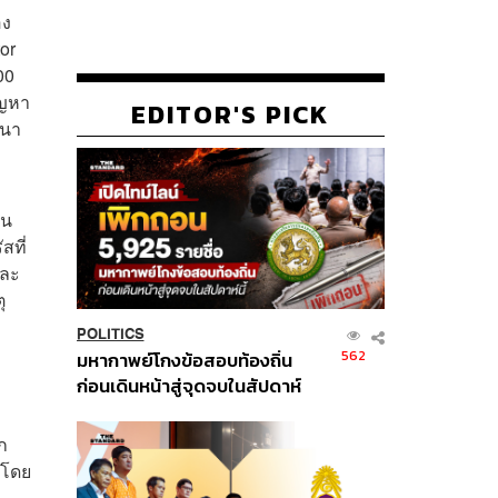
อง
or
00
ัญหา
EDITOR'S PICK
ินา
ีน
สที่
และ
ุ
POLITICS
562
มหากาพย์โกงข้อสอบท้องถิ่น
ก่อนเดินหน้าสู่จุดจบในสัปดาห์
นี้
ก
 โดย