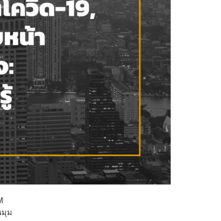
M
นมุม