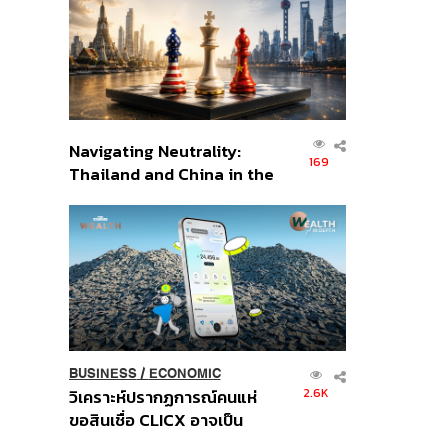
อินโดนีเซีย
Navigating Neutrality:
169
Thailand and China in the
Age of a New Global
Order
BUSINESS
/
ECONOMIC
2.6K
วิเคราะห์ปรากฏการณ์คนแห่
ขอสินเชื่อ CLICX อาจเป็น
เพียงยอดภูเขาน้ำแข็ง ของ