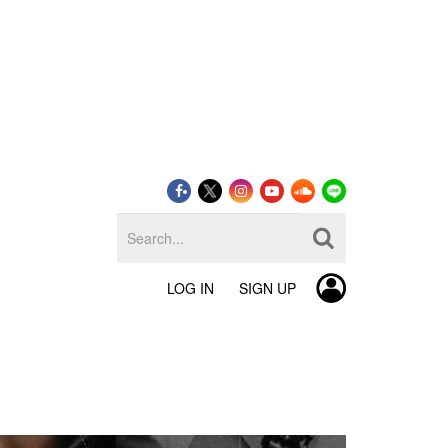
LOG IN
SIGN UP