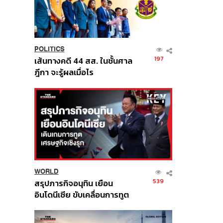
POLITICS
197
เส้นทางคดี 44 สส. ในชั้นศาล
ฎีกา จะรู้ผลเมื่อไร
WORLD
539
สรุปภารกิจอนุทิน เยือน
อินโดนีเซีย ขับเคลื่อนการทูต
เศรษฐกิจเชิงรุก ประกาศหุ้น
ส่วนยุทธศาสตร์ไทย –