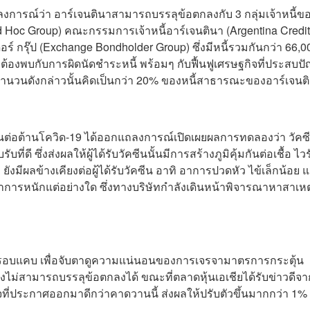
การณ์ว่า อาร์เจนตินาสามารถบรรลุข้อตกลงกับ 3 กลุ่มเจ้าหนี้ข
 Hoc Group) คณะกรรมการเจ้าหนี้อาร์เจนตินา (Argentina Credit
ร์ กรุ๊ป (Exchange Bondholder Group) ซึ่งมีหนี้รวมกันกว่า 66,0
ม่ต้องพบกับการผิดนัดชำระหนี้ พร้อมๆ กับฟื้นฟูเศรษฐกิจที่ประสบป
ำนวนดังกล่าวนั้นคิดเป็นกว่า 20% ของหนี้สาธารณะของอาร์เจนต
คซีนต่อต้านโควิด-19 ได้ออกแถลงการณ์เปิดเผยผลการทดลองว่า วัคซ
่ดี ซึ่งส่งผลให้ผู้ได้รับวัคซีนนั้นมีการสร้างภูมิคุ้มกันต่อเชื้อ ไวรั
งมีผลข้างเคียงต่อผู้ได้รับวัคซีน อาทิ อาการปวดหัว ไข้เล็กน้อย 
มีอาการหนักแต่อย่างใด ซึ่งทางบริษัทกำลังเดินหน้าพิจารณาหาสาเหต
กรอบแคบ เพื่อจับตาดูความแน่นอนของการเจรจามาตรการกระตุ้น
คงไม่สามารถบรรลุข้อตกลงได้ ขณะที่ตลาดหุ้นเอเชียได้รับข่าวดีจา
จที่ประกาศออกมาดีกว่าคาดวานนี้ ส่งผลให้ปรับตัวขึ้นมากกว่า 1%