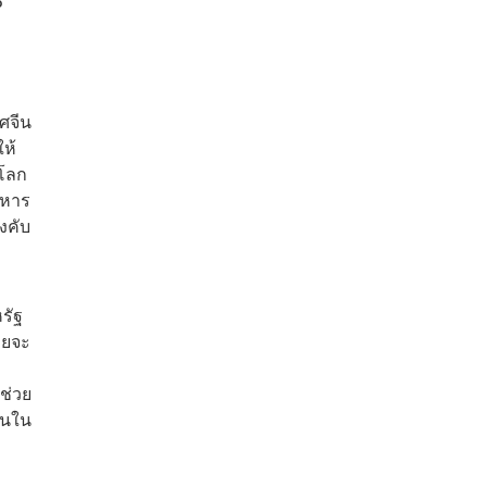
P
ศจีน
ให้
าโลก
ิหาร
งคับ
รัฐ
ายจะ
ช่วย
ชนใน