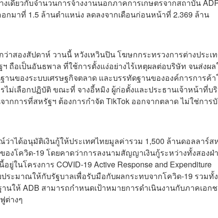
ศทางเดียวกับจำนวนการจ้างงานนอกภาคการเกษตรจากสถาบัน AD
มาที่ 1.5 ล้านตำแหน่ง ลดลงจากเดือนก่อนหน้าที่ 2.369 ล้าน
นกว่าสองสัปดาห์ วานนี้ หวังเหวินปิน โฆษกกระทรวงการต่างประเท
ือเป็นอันธพาล ที่ใช้การตั้งแง่อย่างไร้เหตุผลต่อบริษัท จนส่งผล
่าพื้นฐานของระบบเศรษฐกิจตลาด และบรรทัดฐานขององค์การการค้
่เลือกปฏิบัติ ขณะที่ จางอี้หมิง ผู้ก่อตั้งและประธานเจ้าหน้าที่บร
ขึ้นจากการที่สหรัฐฯ ต้องการกำจัด TikTok ออกจากตลาด ไม่ใช่การบั
่าได้อนุมัติเงินกู้ให้ประเทศไทยมูลค่ารวม 1,500 ล้านดอลลาร์สห
ของโควิด-19 โดยคาดว่าการลงนามสัญญาเงินกู้ระหว่างทั้งสองฝ่
รั้งนี้อยู่ในโครงการ COVID-19 Active Response and Expenditure
ประมาณให้กับรัฐบาลเพื่อรับมือกับผลกระทบจากโควิด-19 รวมทั้ง
รากฐานให้ ADB สามารถกำหนดเป้าหมายการดำเนินงานกับภาคเอก
ฟูต่างๆ