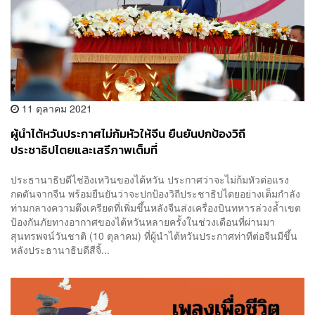
11 ตุลาคม 2021
ผู้นำไต้หวันประกาศไม่ก้มหัวให้จีน ยืนยันปกป้องวิถี
ประชาธิปไตยและเสรีภาพเต็มที่
ประธานาธิบดีไช่อิงเหวินของไต้หวัน ประกาศว่าจะไม่ก้มหัวต่อแรง
กดดันจากจีน พร้อมยืนยันว่าจะปกป้องวิถีประชาธิปไตยอย่างเต็มกำลัง
ท่ามกลางความตึงเครียดที่เพิ่มขึ้นหลังจีนส่งเครื่องบินทหารล่วงล้ำเขต
ป้องกันภัยทางอากาศของไต้หวันหลายครั้งในช่วงเดือนที่ผ่านมา
สุนทรพจน์วันชาติ (10 ตุลาคม) ที่ผู้นำไต้หวันประกาศท่าทีต่อจีนมีขึ้น
หลังประธานาธิบดีสีจิ้...