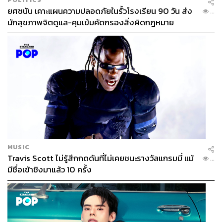
ยศชนัน เคาะแผนความปลอดภัยในรั้วโรงเรียน 90 วัน ส่ง
...
นักสุขภาพจิตดูแล-คุมเข้มคัดกรองสิ่งผิดกฎหมาย
MUSIC
Travis Scott ไม่รู้สึกกดดันที่ไม่เคยชนะรางวัลแกรมมี่ แม้
...
มีชื่อเข้าชิงมาแล้ว 10 ครั้ง