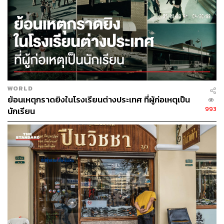
และตัวเลขผู้เสียชีวิตจากโรคโควิด-19 จำนวน 63 ราย
นับเป็นหนึ่งในประเทศที่ได้รับผลกระทบจากโควิด-19
น้อยที่สุด อย่างไรก็ตาม รัฐบาลตัดสินใจประกาศใช้
พ.ร.ก. ฉุกเฉิน และต่ออายุการใช้อำนาจภายใต้ พ.ร.ก.
ฉุกเฉินหลายต่อหลายครั้ง ซึ่งถูกมองว่าเป็นการเสริม
สร้างอำนาจการปกครองของตนเองมากกว่าเป็นไปเพื่อ
การจัดการวิกฤตเศรษฐกิจและโรคระบาด
WORLD
ย้อนเหตุกราดยิงในโรงเรียนต่างประเทศ ที่ผู้ก่อเหตุเป็น
993
นักเรียน
ศาลรัฐธรรมนูญมีมติให้ยุบพรรคอนาคตใหม่ พร้อมเพิก
ถอนสิทธิสมัครรับเลือกตั้งของคณะกรรมการบริหาร
พรรคเป็นเวลา 10 ปี
การชุมนุมประท้วงของเยาวชนทั่วประเทศซึ่งเริ่มต้นใน
เดือนกุมภาพันธ์ต้องล้มเลิกไปจากข้อบังคับเพื่อลดการ
แพร่ระบาดของโรคโควิด-19 ก่อนที่จะกลับมาสานต่อ
อีกครั้งในเดือนกรกฎาคม