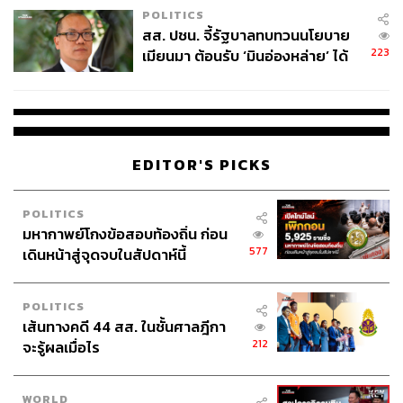
POLITICS
สส. ปชน. จี้รัฐบาลทบทวนนโยบาย
223
เมียนมา ต้อนรับ ‘มินอ่องหล่าย’ ได้
แค่สัญญาว่างเปล่า
EDITOR'S PICKS
POLITICS
มหากาพย์โกงข้อสอบท้องถิ่น ก่อน
577
เดินหน้าสู่จุดจบในสัปดาห์นี้
POLITICS
เส้นทางคดี 44 สส. ในชั้นศาลฎีกา
212
จะรู้ผลเมื่อไร
WORLD