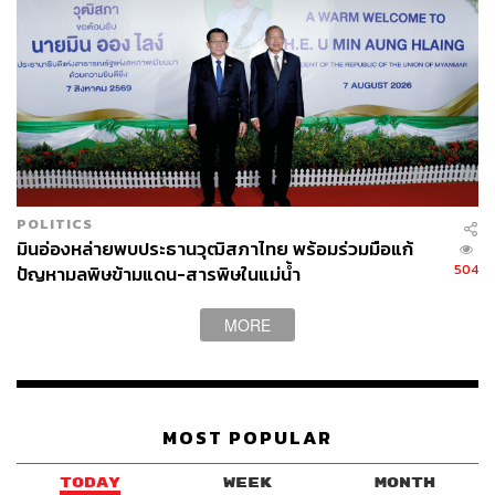
128
POLITICS
มินอ่องหล่ายพบประธานวุฒิสภาไทย พร้อมร่วมมือแก้
ABOUT THE AUTHOR
504
ปัญหามลพิษข้ามแดน-สารพิษในแม่น้ำ
THE STANDARD TEAM
กองบรรณาธิการ THE STANDARD
MORE
MOST POPULAR
TODAY
WEEK
MONTH