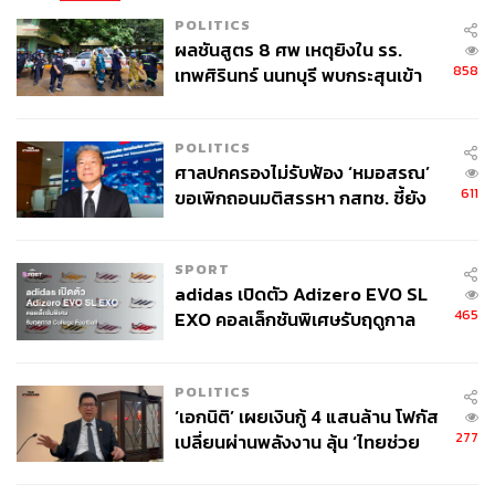
POLITICS
ผลชันสูตร 8 ศพ เหตุยิงใน รร.
858
เทพศิรินทร์ นนทบุรี พบกระสุนเข้า
จุดสำคัญ ‘ศีรษะ-หน้าอก’ ครูถูกยิง
4 นัด จากระยะไกล
POLITICS
ศาลปกครองไม่รับฟ้อง ‘หมอสรณ’
611
ขอเพิกถอนมติสรรหา กสทช. ชี้ยัง
ไม่ใช่ผู้เดือดร้อนเสียหาย
SPORT
adidas เปิดตัว Adizero EVO SL
465
EXO คอลเล็กชันพิเศษรับฤดูกาล
College Football
POLITICS
‘เอกนิติ’ เผยเงินกู้ 4 แสนล้าน โฟกัส
277
เปลี่ยนผ่านพลังงาน ลุ้น ‘ไทยช่วย
ไทยพลัส’ เฟส 2 รอประเมินความ
เหมาะสม