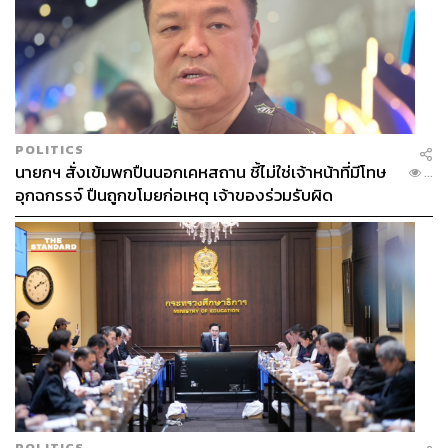
POLITICS
นายกฯ สั่งเข้มพกปืนนอกเคหสถาน ชี้ไม่ใช่เจ้าหน้าที่มีโทษ
...
อุกฉกรรจ์ ปืนถูกขโมยก่อเหตุ เจ้าของร่วมรับผิด
POLITICS