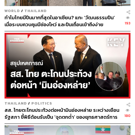
ในเดือนตุลาคม รัฐบาลประกาศสถานการณ์ฉุกเฉินที่มี
ความร้ายแรงในเขตพื้นที่กรุงเทพมหานคร ห้ามชุมนุม
WORLD
/
THAILAND
ทำไมไทยมีปืนมากที่สุดในอาเซียน? แกะ ‘วัฒนธรรมปืน’
หรือมั่วสุมกัน ณ ที่ใดๆ ต้ังแต่ 5 คนขึ้นไป จนกระทั่ง
193
เมื่อระบบควบคุมมีช่องโหว่ และปืนเถื่อนเข้าถึงง่าย
เดือนพฤศจิกายนที่มีการยกระดับการใช้มาตรา 112
เพื่อตั้งข้อหากับผู้ชุมนุมและนักเคลื่อนไหวทางการเมือง
ทำให้องค์กรสิทธิมนุษยชนหลายกลุ่มออกมาแสดง
ความกังวลใจต่อสถานการณ์ในประเทศ
พิสูจน์อักษร: ภาสิณี เพิ่มพันธุ์พงศ์
อ้างอิง:
https://freedomhouse.org/report/freedom-world/2021/
democracy-under-siege
https://freedomhouse.org/country/thailand/freedom-w
orld/2021
THAILAND
/
POLITICS
สส. ไทยตะโกนประท้วงต่อหน้ามินอ่องหล่าย ระหว่างเยือน
180
รัฐสภา ชี้พิธีต้อนรับเป็น ‘จุดตกต่ำ’ ของยุทธศาสตร์การ
TAGS:
ประชาธิปไตย
เสรีภาพ
Freedom House
Thailand
การแสดงออกทางการเมือง
ทูตไทย
เศรษฐกิจถดถอย