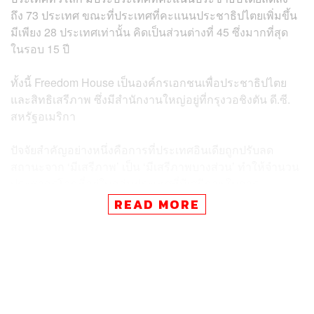
ถึง 73 ประเทศ ขณะที่ประเทศที่คะแนนประชาธิปไตยเพิ่มขึ้น
มีเพียง 28 ประเทศเท่านั้น คิดเป็นส่วนต่างที่ 45 ซึ่งมากที่สุด
ในรอบ 15 ปี
ทั้งนี้ Freedom House เป็นองค์กรเอกชนเพื่อประชาธิปไตย
และสิทธิเสรีภาพ ซึ่งมีสำนักงานใหญ่อยู่ที่กรุงวอชิงตัน ดี.ซี.
สหรัฐอเมริกา
ปัจจัยสำคัญอย่างหนึ่งคือการที่ประเทศอินเดียถูกปรับลด
สถานะจาก ‘มีเสรีภาพ’ เป็น ‘มีเสรีภาพบางส่วน’ ทำให้จำนวน
ประชากรโลกที่อยู่ในกลุ่มประเทศที่มีเสรีภาพในการ
แสดงออกเหลือเพียงแค่ต่ำกว่า 20% ซึ่งนับเป็นตัวเลขต่ำที่สุด
READ MORE
ในรอบ 15 ปีเช่นกัน
สำหรับประเทศยักษ์ใหญ่อย่างสหรัฐอเมริกา แม้ว่าจะคง
สถานะประเทศที่มีเสรีภาพ แต่ก็ได้คะแนนต่ำลง 3 คะแนน ซึ่ง
เป็นผลพวงจากพฤติกรรมของ โดนัลด์ ทรัมป์ อดีต
ประธานาธิบดีสหรัฐอเมริกา เช่น กรณีสั่งปลดผู้ตรวจราชการ