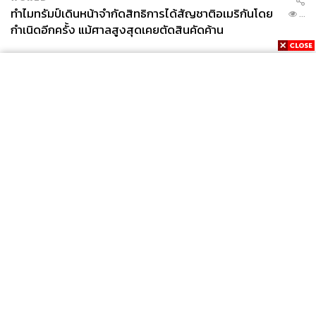
ทำไมทรัมป์เดินหน้าจำกัดสิทธิการได้สัญชาติอเมริกันโดย
...
กำเนิดอีกครั้ง แม้ศาลสูงสุดเคยตัดสินคัดค้าน
News
Wealth
Pop
Podcast
Video
Now
Opinion
Careers
Events
Privacy
About
Contact
Policy
FOR
ADVERTISING
MEMBERSHIP