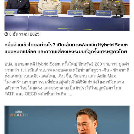
3 ธันวาคม 2025
หมื่นล้านเข้าไทยอย่างไร? เปิดเส้นทางฟอกเงิน Hybrid Scam
แบบหมดเปลือก และความเสี่ยงเชิงระบบที่ฉุดรั้งเศรษฐกิจไทย
ปปง. ขยายผลคดี Hybrid Scam ครั้งใหญ่ ยึดทรัพย์ 289 รายการ มูลค่า
รวมกว่า 1.1 หมื่นล้านบาท ครอบคลุมเครือข่ายกัมพูชา -จีน - ข้ามชาติ
ตั้งแต่กลุ่ม เบนสมิธ-แตงไทย, เฉิน จื้อ, ก๊ก อาน และ Aella Max
โครงสร้างอาชญากรรมที่ซ่อนอยู่หลังเงินดิจิทัลกำลังโยงมาถึงตลาด
อสังหาฯ ไทยโดยตรง และอาจกลายเป็นตัวเร่งให้ไทยถูกจับตาโดย
FATF และ OECD หนักขึ้นกว่าเดิม ...