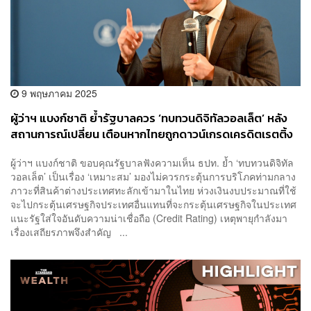
9 พฤษภาคม 2025
ผู้ว่าฯ แบงก์ชาติ ย้ำรัฐบาลควร ‘ทบทวนดิจิทัลวอลเล็ต’ หลัง
สถานการณ์เปลี่ยน เตือนหากไทยถูกดาวน์เกรดเครดิตเรตติ้ง
อาจกระทบเสถียรภาพ
ผู้ว่าฯ แบงก์ชาติ ขอบคุณรัฐบาลฟังความเห็น ธปท. ย้ำ ‘ทบทวนดิจิทัล
วอลเล็ต’ เป็นเรื่อง ‘เหมาะสม’ มองไม่ควรกระตุ้นการบริโภคท่ามกลาง
ภาวะที่สินค้าต่างประเทศทะลักเข้ามาในไทย ห่วงเงินงบประมาณที่ใช้
จะไปกระตุ้นเศรษฐกิจประเทศอื่นแทนที่จะกระตุ้นเศรษฐกิจในประเทศ
แนะรัฐใส่ใจอันดับความน่าเชื่อถือ (Credit Rating) เหตุพายุกำลังมา
เรื่องเสถียรภาพจึงสำคัญ ...