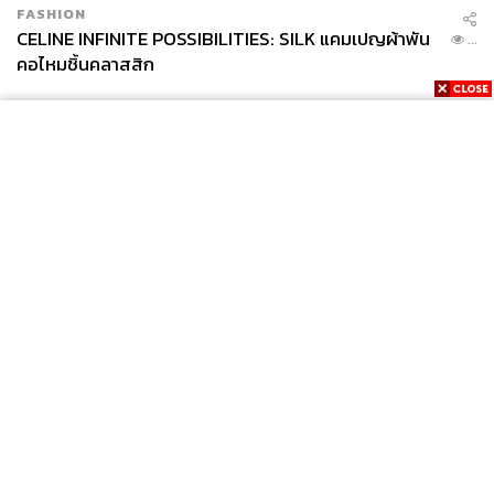
FASHION
CELINE INFINITE POSSIBILITIES: SILK แคมเปญผ้าพัน
...
คอไหมชิ้นคลาสสิก
News
Wealth
Pop
Podcast
Video
Now
Opinion
Careers
Events
Privacy
About
Contact
Policy
FOR
ADVERTISING
MEMBERSHIP