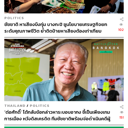
POLITICS
ชัชชาติ หาเสียงบึงกุ่ม บางกะปิ ชูนโยบายเศรษฐกิจยก
102
ระดับคุณภาพชีวิต ย้ำติดป้ายหาเสียงต้องเท่าเทียม
THAILAND
/
POLITICS
‘ต่อศักดิ์’ โต้กลับข้อกล่าวหาระบอบอากง ชี้เป็นเพียงเกม
151
การเมือง หวังดิสเครดิต ทีมชัชชาติพร้อมจ่อดำเนินคดีผู้
พาดพิง