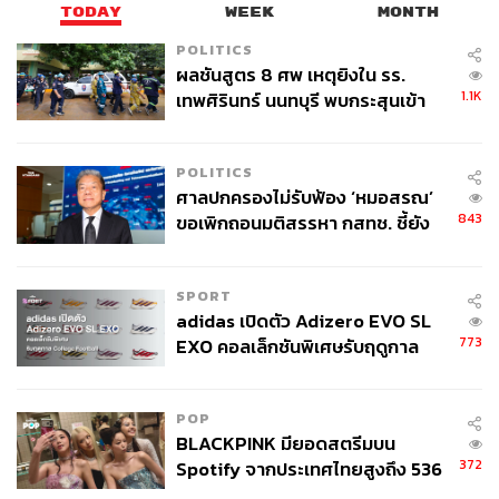
TODAY
WEEK
MONTH
POLITICS
ผลชันสูตร 8 ศพ เหตุยิงใน รร.
1.1K
เทพศิรินทร์ นนทบุรี พบกระสุนเข้า
จุดสำคัญ ‘ศีรษะ-หน้าอก’ ครูถูกยิง
4 นัด จากระยะไกล
POLITICS
ศาลปกครองไม่รับฟ้อง ‘หมอสรณ’
843
ขอเพิกถอนมติสรรหา กสทช. ชี้ยัง
ไม่ใช่ผู้เดือดร้อนเสียหาย
SPORT
adidas เปิดตัว Adizero EVO SL
773
EXO คอลเล็กชันพิเศษรับฤดูกาล
College Football
POP
BLACKPINK มียอดสตรีมบน
372
Spotify จากประเทศไทยสูงถึง 536
ล้านครั้ง ตลอด 10 ปีที่ผ่านมา