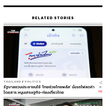
โครงการดังกล่าว
TAGS:
จิรายุ ห่วงทรัพย์
นโยบายกระตุ้นเศรษฐกิจ
RELATED STORIES
แจกเงินประชาชน
เงินดิจิทัล
แจกเงิน
กระเป๋าเงินดิจิทัล (Digital Wallet)
470
THAILAND
/
POLITICS
ABOUT THE AUTHOR
รัฐบาลชวนประชาชนใช้ ‘ไทยช่วยไทยพลัส’ นั่งรถไฟลดค่า
142
โดยสาร หนุนเศรษฐกิจ-ท่องเที่ยวไทย
THE STANDARD TEAM
กองบรรณาธิการ THE STANDARD