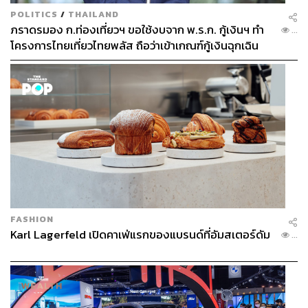
POLITICS
/
THAILAND
ภราดรมอง ก.ท่องเที่ยวฯ ขอใช้งบจาก พ.ร.ก. กู้เงินฯ ทำ
...
โครงการไทยเที่ยวไทยพลัส ถือว่าเข้าเกณฑ์กู้เงินฉุกเฉิน
FASHION
Karl Lagerfeld เปิดคาเฟ่แรกของแบรนด์ที่อัมสเตอร์ดัม
...