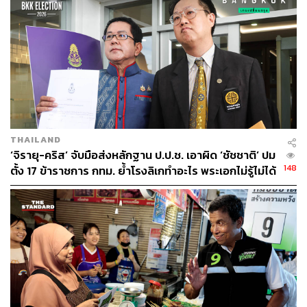
THAILAND
‘จิรายุ-คริส’ จับมือส่งหลักฐาน ป.ป.ช. เอาผิด ‘ชัชชาติ’ ปม
148
ตั้ง 17 ข้าราชการ กทม. ย้ำโรงลิเกทำอะไร พระเอกไม่รู้ไม่ได้