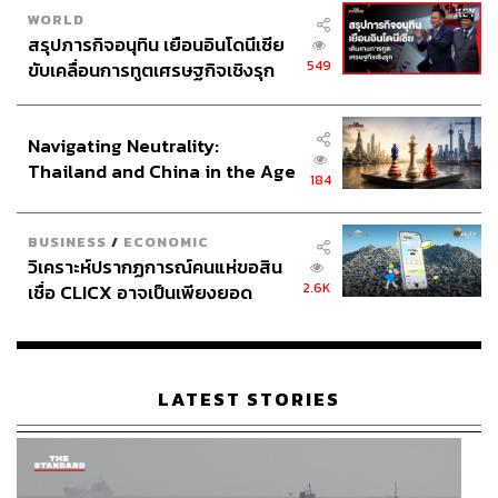
WORLD
สรุปภารกิจอนุทิน เยือนอินโดนีเซีย
549
ขับเคลื่อนการทูตเศรษฐกิจเชิงรุก
ประกาศหุ้นส่วนยุทธศาสตร์ไทย –
อินโดนีเซีย
Navigating Neutrality:
Thailand and China in the Age
184
of a New Global Order
BUSINESS
/
ECONOMIC
วิเคราะห์ปรากฏการณ์คนแห่ขอสิน
2.6K
เชื่อ CLICX อาจเป็นเพียงยอด
ภูเขาน้ำแข็ง ของปัญหาหนี้ครัว
เรือนไทยที่ถูกซุกไว้
LATEST STORIES