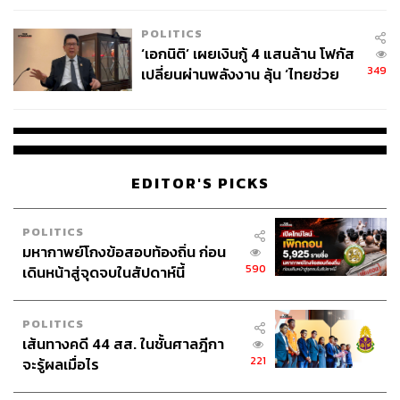
POLITICS
‘เอกนิติ’ เผยเงินกู้ 4 แสนล้าน โฟกัส
349
เปลี่ยนผ่านพลังงาน ลุ้น ‘ไทยช่วย
ไทยพลัส’ เฟส 2 รอประเมินความ
เหมาะสม
EDITOR'S PICKS
POLITICS
มหากาพย์โกงข้อสอบท้องถิ่น ก่อน
590
เดินหน้าสู่จุดจบในสัปดาห์นี้
POLITICS
เส้นทางคดี 44 สส. ในชั้นศาลฎีกา
221
จะรู้ผลเมื่อไร