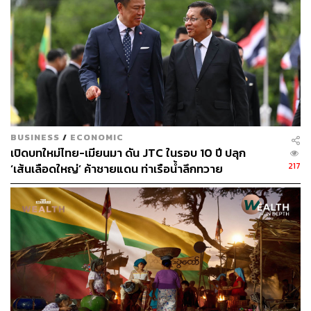
Step 4: นอมินี ในฐานะบริษัทเปลือก
เมื่อเงินออกจาก Exchange แล้ว เครือข่ายจะใช้บริษัทนอมินี
ที่จดในไทย (หรือใช้บริษัทที่ก่อตั้งไว้แล้ว) เพื่อ
โอนเงินข้ามบัญชี
สร้างเอกสารธุรกิจปลอม เช่น invoice และยอดขาย
BUSINESS
/
ECONOMIC
ทำให้เงินดูเหมือนรายได้ปกติ
เปิดบทใหม่ไทย-เมียนมา ดัน JTC ในรอบ 10 ปี ปลุก
217
‘เส้นเลือดใหญ่’ ค้าชายแดน ท่าเรือน้ำลึกทวาย
Step 5: ซื้อคอนโด – ที่ดิน – อสังหาฯ
จุดหมายปลายทางคือ ‘สินทรัพย์ที่จับต้องได้’ เพราะ
ตรวจสอบยาก
ซื้อผ่านนอมินีได้
ราคาปล่อยขายต่อสามารถปรับได้ตามใจ