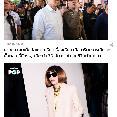
กรณีปปง. ขยายผลคดี Hybrid Scam ครั้งใหญ่ และยึดทรัพย์
ครั้งนี้ ยังเป็นเพียง ‘ยอดภูเขาน้ำแข็ง’ แต่เป็นยอดที่ใหญ่พอจะ
สะท้อนว่า เศรษฐกิจไทยต้องเลือกว่าจะยืนอยู่ฝั่งใดของระบบ
การเงินโลกที่กำลังเข้มงวดขึ้นอย่างรวดเร็ว
สามารถติดตาม THE STANDARD WEALTH
THAILAND
ผ่านแอปพลิเคชันต่างๆ ที่คุณสะดวกหรือใช้งานอยู่แล้วได้เลย
นายกฯ เผยเด็กก่อเหตุเครียดเรื่องเรียน เชื่อเตรียมการเป็น
...
ขั้นตอน ชี้มีกระสุนอีกกว่า 30 นัด หากไม่จบชีวิตตัวเองอาจ
สูญเสียเพิ่ม
TAGS:
Aella Max
บัญชีม้า
ฟอกเงิน
นอมินี
เศรษฐกิจไทย
Hybrid Scam
OECD
แก๊งสแกมเมอร์ข้ามชาติ
การฟอกเงิน
ก๊ก อาน
ปปง.
เบนจามิน เมาเออร์เบอร์เกอร์
สำนักงานป้องกันและปราบปรามการฟอกเงิน (ปปง.)
Benjamin Mauerberger
เบน สมิธ
สแกมเมอร์
Chen Zhi (Vincent)
เงินดิจิทัล