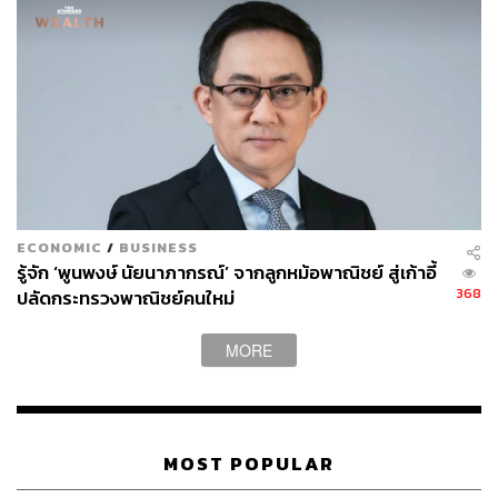
เมื่อเงินผิดกฎหมายไหลเข้าซื้อคอนโด – ที่ดินผ่านนอมินี
ราคาทรัพย์ในบางทำเลจะ ‘สูงกว่าความเป็นจริง’ เพราะผู้ซื้อ
ไม่ได้กังวลต้นทุน ทั้งนี้ โมเดลเดียวนี้เคยเกิดขึ้นในแวนคูเวอร์,
ซิดนีย์ และฮ่องกง
จุดร่วมคือราคาบ้านพุ่งเร็วกว่ารายได้จริงของประชาชน
เพราะมี ‘อุปสงค์เทียม’ จากเงินนอกระบบ ดันราคาให้หลุดไป
จากปัจจัยพื้นฐาน
ECONOMIC
/
BUSINESS
รู้จัก ‘พูนพงษ์ นัยนาภากรณ์’ จากลูกหม้อพาณิชย์ สู่เก้าอี้
2. ระบบการเงินปนเปื้อนเงินผิดกฎหมาย
368
ปลัดกระทรวงพาณิชย์คนใหม่
เมื่อเงินจาก scam เข้าไปหมุนในระบบผ่านนอมินี, บริษัท
MORE
เปลือก และการซื้อสินทรัพย์ เงินจำนวนนี้จะเข้าไปปะปนกับ
ระบบเศรษฐกิจอย่างสมบูรณ์ ซึ่งทั้งธนาคาร, ผู้พัฒนาอสังหา
รวมถึงผู้ให้บริการ exchange อาจเสี่ยงกับการ ‘รับรู้ไม่ครบ
ถ้วน’ ว่าเงินต้นทางคืออะไร
MOST POPULAR