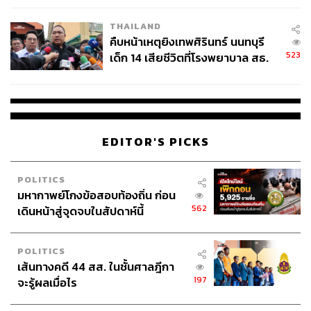
THAILAND
คืบหน้าเหตุยิงเทพศิรินทร์ นนทบุรี
1. ช่องโหว่ด้าน KYC–AML ในตลาด Crypto ยังไม่ปิด
523
เด็ก 14 เสียชีวิตที่โรงพยาบาล สธ.
สนิท
ยืนยันครูเสียชีวิต 5 ราย เจ็บ 22
ราย
แม้ไทยออกกฎคริปโตเข้มระดับหนึ่ง แต่ตลาด OTC,
Exchange ต่างชาติ, Wallet นอมินี ยังเป็นช่องทางที่คุมยาก
EDITOR'S PICKS
2. ตลาดอสังหาฯ ไทยเปิดให้ Non-Resident ซื้อได้ง่าย
POLITICS
กว่าเพื่อนบ้าน
มหากาพย์โกงข้อสอบท้องถิ่น ก่อน
562
เดินหน้าสู่จุดจบในสัปดาห์นี้
ทั้งนี้ กัมพูชา เวียดนาม และมาเลเซีย มีข้อจำกัดเข้มกว่า ใน
ขณะที่ไทยมี supply คอนโดล้นเมือง ทำให้ไทยกลายเป็น
POLITICS
‘ตลาดพร้อมขาย’ สำหรับเงินที่ต้องการเปลี่ยนสภาพเป็น
เส้นทางคดี 44 สส. ในชั้นศาลฎีกา
ทรัพย์สิน
197
จะรู้ผลเมื่อไร