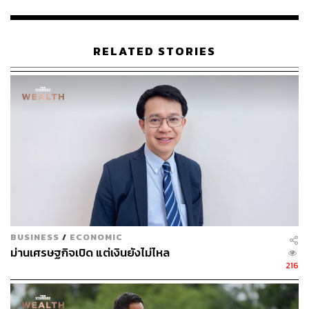
ทางได้ยากกว่าเงินสดในธนาคารบางประเทศ
RELATED STORIES
Step 2: Swap เป็น USDT -> กระจายหลาย Wallet
อาชญากรใช้เทคนิค ‘Chain Hopping’ (ข้ามบล็อกเชน) และ
‘Wallet Layering’ (ซอยย่อยกระเป๋าเงิน) เพื่ออำพรางเส้น
ทางการเงิน กระบวนการนี้ใช้ Bot และบริการ Mixing เพื่อลด
ความเชื่อมโยงระหว่างต้นทาง – ปลายทาง
Step 3: ส่งเข้า Exchange ที่ไม่ใช้ KYC หรือใช้ KYC
ผ่านคนกลาง
BUSINESS
/
ECONOMIC
ทั้งนี้ หลายคดีพบรูปแบบเดียวกัน นั่นคือการเปิดบัญชีบน
ม่านเศรษฐกิจเปิด แต่เงินยังไม่ไหล
Exchange ผ่าน ‘นอมินี’ ทั้งไทยและต่างชาติ โดยบางรายใช้
216
‘บัญชีม้า’ เปิดด้วยการสแกนใบหน้า บางกลุ่มแลกเป็นเงินบาท
โดยตรงผ่านตลาด OTC