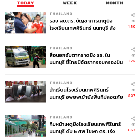
TODAY
WEEK
MONTH
3. ความเสี่ยงถูกจับตาจาก FATF / OECD หนักขึ้น
THAILAND
รอง ผบ.ตร. บัญชาการเหตุยิง
หลายประเทศเคยโดนขึ้น Grey List เพราะตลาดอสังหาฯ เปิด
1.3K
โรงเรียนเทพศิรินทร์ นนทบุรี สั่ง
รับเงินต่างชาติแบบตรวจสอบยาก, การกำกับ Crypto ยังตาม
ค้นหา 2 รอบยืนยันไร้คนติดค้าง พบ
ไม่ทัน รวมถึงใช้นอมินีมากเกินไปในกรรมสิทธิ์ทรัพย์สิน
ศพปู่-ย่าที่บ้านพักผู้ก่อเหตุ
THAILAND
สื่อนอกจับตากราดยิง รร. ใน
ทั้งนี้ หากไทยถูกมองว่ากลายเป็น ‘ปลายทางของเงินสกปรก
1.2K
นนทบุรี ชี้ไทยมีอัตราครอบครองปืน
อาเซียน’ จะเสี่ยงเชิงระบบเศรษฐกิจขึ้นหลายด้าน ทั้งต้นทุนกู้
สูงในระดับต้นของภูมิภาค
ยืมจากต่างประเทศสูงขึ้น, นักลงทุนต่างชาติชะลอเข้ามา รวม
ถึงระบบธนาคารต้อง Tighten AML ระดับสูงขึ้น
THAILAND
นักเรียนโรงเรียนเทพศิรินทร์
807
นนทบุรี อพยพเข้ายังพื้นที่ปลอดภัย
ทำไมไทยเสี่ยงกลายเป็น Hub ฟอกเงินของ
ชั่วคราว หลังเหตุใช้อาวุธปืนภายใน
อาเซียน?
โรงเรียนคลี่คลาย
THAILAND
คืบหน้าเหตุยิงโรงเรียนเทพศิรินทร์
663
นนทบุรี ดับ 6 ศพ โฆษก ตร. เร่ง
เมื่อมองครบทั้ง Supply Chain ของอาชญากรรม จะพบปัจจัย
สอบปมขโมยปืนปู่ก่อเหตุ
โครงสร้างชัดเจน 4 ข้อ