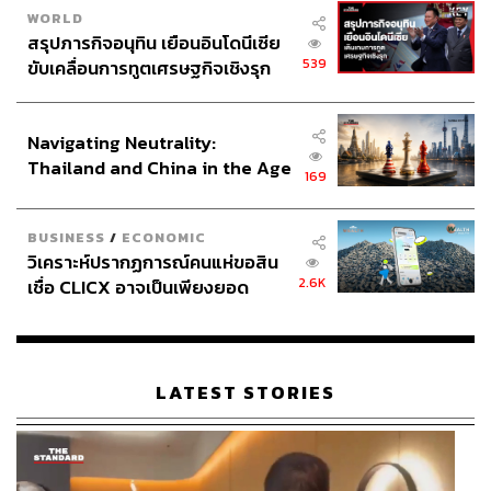
3. เครือข่ายอาชญากรรมมีฐานในกัมพูชา แต่ต้องการ
WORLD
‘ปลายทางที่มั่นคง’
สรุปภารกิจอนุทิน เยือนอินโดนีเซีย
539
ขับเคลื่อนการทูตเศรษฐกิจเชิงรุก
ประกาศหุ้นส่วนยุทธศาสตร์ไทย –
พิสูจน์ทราบได้จากการที่มีหลายคดี เช่น เฉิน จื้อ, ก๊ก อาน,
อินโดนีเซีย
เบนสมิธ–แตงไทย ล้วนปฏิบัติการในกัมพูชา แต่ปลายทาง
Navigating Neutrality:
ฟอกเงินคือไทย ซึ่งส่วนหนึ่งอาจเป็นระบบศาลไทย, ตลาดอสัง
Thailand and China in the Age
169
หาไทย และสกุลเงินบาท มีเสถียรภาพมากกว่า ทำให้ money
of a New Global Order
laundering ‘น่าใช้กว่า’
BUSINESS
/
ECONOMIC
วิเคราะห์ปรากฏการณ์คนแห่ขอสิน
4. ความเร็วของเทคโนโลยี vs ความเร็วของกฎระเบียบ
2.6K
เชื่อ CLICX อาจเป็นเพียงยอด
ภูเขาน้ำแข็ง ของปัญหาหนี้ครัว
เรือนไทยที่ถูกซุกไว้
Hybrid Scam ใช้เทคโนโลยีบล็อกเชน – AI ซึ่ง voice –
deepfake ก้าวเร็วกว่ากฎกำกับเสมอ ทำให้การฟอกเงินแบบ
LATEST STORIES
ใหม่ ‘ข้ามประเทศภายในไม่กี่นาที’ ซึ่งหน่วยงานรัฐไล่ไม่ทัน
ทั้งหมดนี้ทำให้ไทย ‘มีความพร้อมโดยไม่ตั้งใจ’ ที่จะถูกใช้เป็น
hub ฟอกเงินในอาเซียน