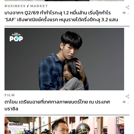
BUSINESS
/
MARKET
กล่าวอีกนัย หุ้นบางจากเป็น ‘ปลายทางที่คนร้ายเอาเงินไปซื้อ’
บางจากฯ Q2/69 ทำกำไรทะลุ 1.2 หมื่นล้าน เริ่มบุ๊กกำไร
...
ไม่ใช่ ‘ต้นทางของปัญหา’ กรณีนี้สะท้อนอีกด้านหนึ่งว่าเงินผิด
‘SAF’ เชิงพาณิชย์ครั้งแรก หนุนรายได้ครึ่งปีทะลุ 3.2 แสน
กฎหมายเริ่มเข้าสู่สินทรัพย์ที่เป็น ‘mainstream ทั้งตลาด’ มาก
ล้าน
ขึ้น นอกเหนือจากอสังหาฯ
บทสรุป
คดีฟอกเงินรอบนี้ไม่ใช่แค่การยึดทรัพย์มูลค่ากว่า 1.1 หมื่น
ล้านบาท แต่เป็นสัญญาณเตือนว่า
เศรษฐกิจ
ไทยกำลังถูกใช้
เป็น ‘จุดแปลงสภาพเงินสกปรกที่ใหญ่ที่สุดในอาเซียน’
FILM
เส้นทาง Crypto -> OTC -> นอมินี -> อสังหาฯ กำลังกลายเป็น
ตาโขน เตรียมฉายที่เทศกาลภาพยนตร์ไทย ณ ประเทศ
...
บราซิล
ระบบนิเวศใหม่ที่ทุกฝ่ายที่เกี่ยวข้องต้องเร่งปิดช่องโหว่ เพื่อลด
ความเสี่ยงที่ไทยจะถูกจับตาในระดับประเทศจาก
FATF/OECD