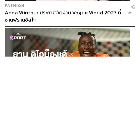
FASHION
Anna Wintour ประกาศจัดงาน Vogue World 2027 ที่
...
ซานฟรานซิสโก
1.1K
ABOUT THE AUTHOR
THE STANDARD WEALTH
สำนักข่าวเศรษฐกิจ ธุรกิจ และการลงทุน โดย
ทีมข่าว THE STANDARD
SPORT
ยาน ดิโอม็องเด้ 2 ปีก่อนยังไร้สโมสรอาชีพ สู่นักเตะค่าตัว
...
ABOUT THE PHOTOGRAPHER
125 ล้านยูโร กับคำสัญญาถึงน้องสาวผู้ล่วงลับ
ณาฌารัฐ ภักดีอาสา
ช่างภาพข่าว ประจำสำนักข่าว THE
STANDARD