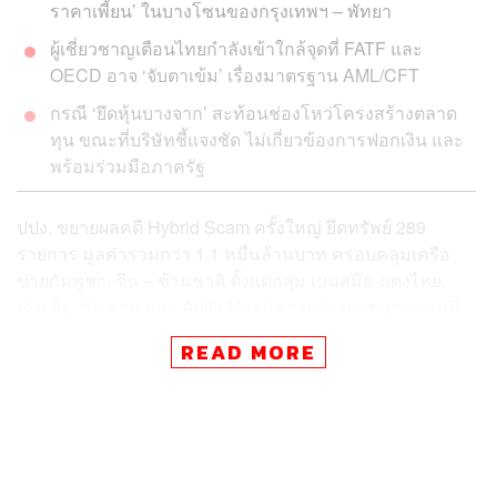
ราคาเพี้ยน’ ในบางโซนของกรุงเทพฯ – พัทยา
ผู้เชี่ยวชาญเตือนไทยกำลังเข้าใกล้จุดที่ FATF และ
OECD อาจ ‘จับตาเข้ม’ เรื่องมาตรฐาน AML/CFT
กรณี ‘ยึดหุ้นบางจาก’ สะท้อนช่องโหว่โครงสร้างตลาด
ทุน ขณะที่บริษัทชี้แจงชัด ไม่เกี่ยวข้องการฟอกเงิน และ
พร้อมร่วมมือภาครัฐ
ปปง. ขยายผลคดี Hybrid Scam ครั้งใหญ่ ยึดทรัพย์ 289
รายการ มูลค่ารวมกว่า 1.1 หมื่นล้านบาท ครอบคลุมเครือ
ข่ายกัมพูชา -จีน – ข้ามชาติ ตั้งแต่กลุ่ม เบนสมิธ-แตงไทย,
เฉิน จื้อ, ก๊ก อาน และ Aella Max โครงสร้างอาชญากรรมที่
ซ่อนอยู่หลังเงินดิจิทัลกำลังโยงมาถึงตลาดอสังหาฯ ไทย
READ MORE
โดยตรง และอาจกลายเป็นตัวเร่งให้ไทยถูกจับตาโดย FATF
และ OECD หนักขึ้นกว่าเดิม
เปิดเส้นทางฟอกเงิน: Mapping แบบ Step-by-