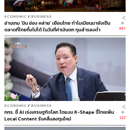
เป็นสินทรัพย์ที่เอาไปค้ำกู้หรือเข้าระบบต่อได้
ECONOMIC
/
BUSINESS
สำหรับคดี เบนสมิธ – แตงไทย ทรัพย์ที่ถูกยึดส่วนใหญ่คือ
อ่านเกม ‘มิน อ่อง หล่าย’ เยือนไทย ทำไมเมียนมายังเป็น
ที่ดิน, คอนโด, หลักทรัพย์ รวม 9,279 ล้านบาท ถือเป็นเครือ
657
ตลาดที่ไทยทิ้งไม่ได้ ในวันที่ค่าเงินตก ทุนสำรองต่ำ
ข่ายที่ใช้ ‘อสังหาฯ ไทย’ เป็นปลายทางมากที่สุด
ผลกระทบเศรษฐกิจจริง: ราคาอสังหาฯ – เงิน
สกปรกไหลเข้าระบบ และความเสี่ยง FATF โดน
จับตา
ภาพรวมปัญหาไม่ใช่แค่เรื่องอาชญากรรม แต่เริ่มขยับเป็น
‘ความเสี่ยงเชิงระบบ’ ของเศรษฐกิจไทยใน 3 ทางพร้อมกัน
ECONOMIC
/
BUSINESS
กกร. ชี้ AI เร่งเศรษฐกิจโลก โตแบบ K-Shape จี้ไทยเพิ่ม
1. ตลาดอสังหาฯ ถูกบิดเบือนราคา (Price Distortion)
222
Local Content รับคลื่นลงทุนใหม่