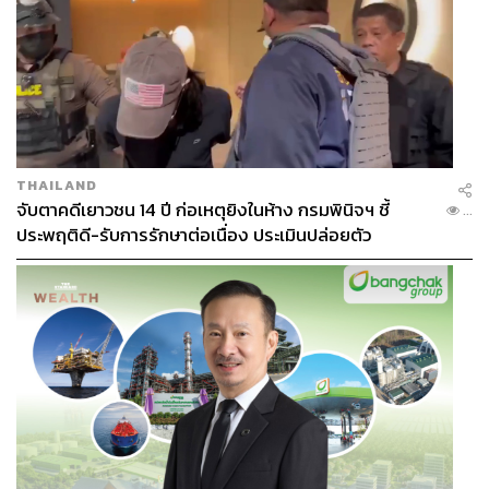
ข้อเท็จจริงปม ‘ยึดหุ้นบางจาก’ และแถลงของ
บางจาก
ในการยึดทรัพย์รอบนี้ มีประเด็นที่สังคมให้ความสนใจคือ
THAILAND
กรณี ‘หุ้นบางจาก’ ซึ่ง
จับตาคดีเยาวชน 14 ปี ก่อเหตุยิงในห้าง กรมพินิจฯ ชี้
...
ข้อมูลจาก ปปง. ระบุชัดว่า หุ้นบางจากที่ถูกอายัด ไม่ได้เป็น
ประพฤติดี-รับการรักษาต่อเนื่อง ประเมินปล่อยตัว
ทรัพย์ของบริษัทบางจาก
แต่เป็นทรัพย์สินในชื่อ ‘บุคคลที่เกี่ยวข้องกับขบวนการฟอก
เงิน’ ซึ่งไปถือครองหุ้นบางจากในตลาดหลักทรัพย์ ลักษณะ
เป็น ‘สินทรัพย์ลงทุน’ ที่คนร้ายใช้เพื่อบริหารเงิน
โดยทางบริษัท บางจาก ชี้แจงว่า “บริษัทไม่ได้มีส่วนเกี่ยวข้อง
กับคดี ไม่ได้เป็นผู้ถือหุ้นรายนั้น จึงไม่กระทบการดำเนินธุรกิจ
หรือฐานะการเงิน โดยบริษัทยืนยันว่าเป็นการอายัดทรัพย์
เฉพาะบุคคล ไม่กระทบสิทธิสอดคล้องอื่นของผู้ถือหุ้นทั่วไป”