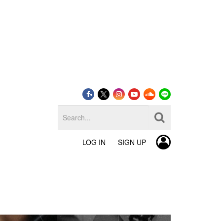
LOG IN
SIGN UP