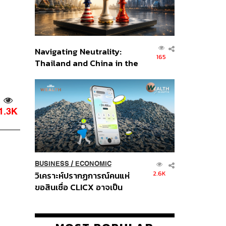
Navigating Neutrality:
165
Thailand and China in the
Age of a New Global
Order
1.3K
BUSINESS
/
ECONOMIC
2.6K
วิเคราะห์ปรากฏการณ์คนแห่
ขอสินเชื่อ CLICX อาจเป็น
เพียงยอดภูเขาน้ำแข็ง ของ
ปัญหาหนี้ครัวเรือนไทยที่ถูกซุก
ไว้