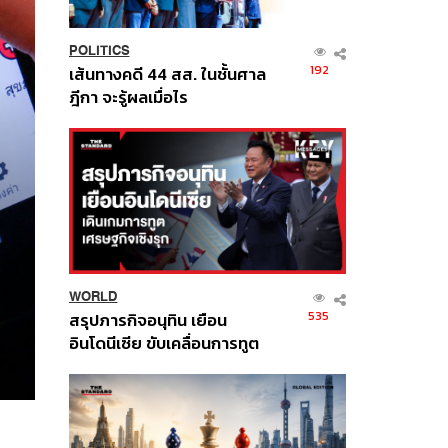
POLITICS
192
เส้นทางคดี 44 สส. ในชั้นศาล
ฎีกา จะรู้ผลเมื่อไร
WORLD
535
สรุปภารกิจอนุทิน เยือน
อินโดนีเซีย ขับเคลื่อนการทูต
เศรษฐกิจเชิงรุก ประกาศหุ้น
ส่วนยุทธศาสตร์ไทย –
อินโดนีเซีย