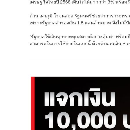
เศรษฐกิจไทยปี 2568 เติบโตได้มากกว่า 3% พร้อม
ด้าน เผ่าภูมิ โรจนสกุล รัฐมนตรีช่วยว่าการกระทรวงก
เพราะรัฐบาลสำรองเงิน 1.5 แสนล้านบาท จึงไม่มี
“รัฐบาลใช้เงินทุกบาททุกสตางค์อย่างคุ้มค่า พร้อมยืน
สามารถในการใช้จ่ายในแบบนี้ ด้วยจำนวนเงิน ช่วงเว