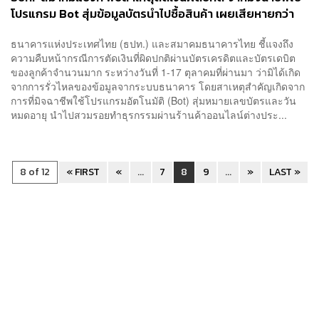
โปรแกรม Bot สุ่มข้อมูลบัตรนำไปซื้อสินค้า เผยเสียหายกว่า
130 ล้านบาท
ธนาคารแห่งประเทศไทย (ธปท.) และสมาคมธนาคารไทย ชี้แจงถึง
ความคืบหน้ากรณีการตัดเงินที่ผิดปกติผ่านบัตรเครดิตและบัตรเดบิต
ของลูกค้าจำนวนมาก ระหว่างวันที่ 1-17 ตุลาคมที่ผ่านมา ว่ามิได้เกิด
จากการรั่วไหลของข้อมูลจากระบบธนาคาร โดยสาเหตุสำคัญเกิดจาก
การที่มิจฉาชีพใช้โปรแกรมอัตโนมัติ (Bot) สุ่มหมายเลขบัตรและวัน
หมดอายุ นำไปสวมรอยทำธุรกรรมผ่านร้านค้าออนไลน์ต่างประ...
8 of 12
« FIRST
«
...
7
8
9
...
»
LAST »