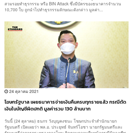
สวมรอยทำธุรกรรม หรือ BIN Attack ซึ่งมีบัตรของธนาคารจำนวน
10,700 ใบ ถูกนำไปทำธุรกรรมลักษณะดังกล่าว มูลค่า...
24 ตุลาคม 2021
โฆษกรัฐบาล เผยธนาคารจ่ายเงินคืนครบทุกรายแล้ว กรณีตัด
เงินในบัญชีผิดปกติ มูลค่ารวม 130 ล้านบาท
วันนี้ (24 ตุลาคม) ธนกร วังบุญคงชนะ โฆษกประจำสำนักนายก
รัฐมนตรี เปิดเผยว่า พล.อ. ประยุทธ์ จันทร์โอชา นายกรัฐมนตรีและ
รัฐมนตรีว่าการกระทรวงกลาโหม ติดตามความคืบหน้ากรณีมิจฉาชีพ