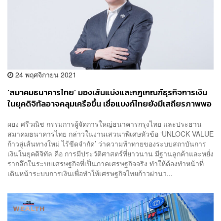
24 พฤศจิกายน 2021
‘สมาคมธนาคารไทย’ มองเส้นแบ่งและกฎเกณฑ์ธุรกิจการเงิน
ในยุคดิจิทัลอาจคลุมเครือขึ้น เชื่อแบงก์ไทยยังมีเสถียรภาพพอ
ช่วยเศรษฐกิจฟื้นตัว
ผยง ศรีวณิช กรรมการผู้จัดการใหญ่ธนาคารกรุงไทย และประธาน
สมาคมธนาคารไทย กล่าวในงานเสวนาพิเศษหัวข้อ ‘UNLOCK VALUE
ก้าวสู่เส้นทางใหม่ ไร้ขีดจำกัด’ ว่าความท้าทายของระบบสถาบันการ
เงินในยุคดิจิทัล คือ การมีประวัติศาสตร์ที่ยาวนาน มีฐานลูกค้าและหยั่ง
รากลึกในระบบเศรษฐกิจที่เป็นภาคเศรษฐกิจจริง ทำให้ต้องทำหน้าที่
เดินหน้าระบบการเงินเพื่อทำให้เศรษฐกิจไทยก้าวผ่านว...