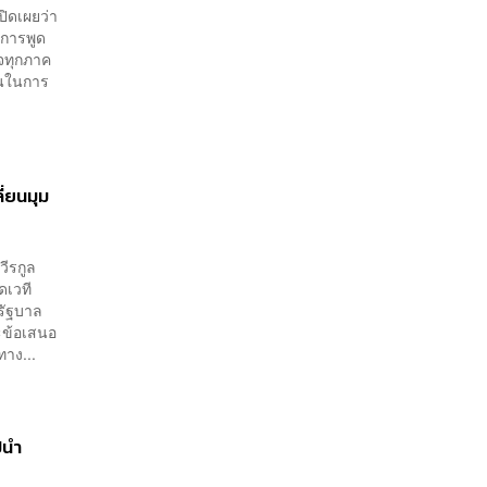
ิดเผยว่า
บการพูด
จทุกภาค
ินในการ
ี่ยนมุม
วีรกูล
ดเวที
รัฐบาล
ละข้อเสนอ
าง...
ปนำ