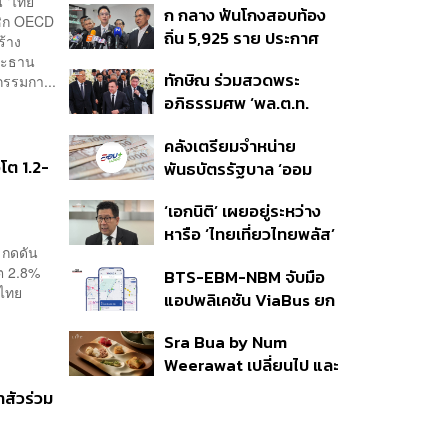
น ‘ไทย
ก กลาง ฟันโกงสอบท้อง
350’ เสริมความมั่นคง
ชิก OECD
ถิ่น 5,925 ราย ประกาศ
ชายแดน
ร้าง
บัญชีใหม่ 7 ส.ค. ส่วน 97
ประธาน
ทักษิณ ร่วมสวดพระ
รรมกา...
ราย รอ ป.ป.ช. ขีดเส้นแล้ว
อภิธรรมศพ ‘พล.ต.ท.
เสร็จ 31 ส.ค.
ผ่อน’ บิดา ‘พักตร์พิไล ทวี
คลังเตรียมจำหน่าย
สิน’ สิริอายุ 103 ปี แกนนำ
อโต 1.2-
พันธบัตรรัฐบาล ‘ออม
เพื่อไทย-บุคคลหลาก
พลัส’ รอบถัดไป เร็วสุด 4
วงการร่วมอาลัย
‘เอกนิติ’ เผยอยู่ระหว่าง
ก.ย.นี้ อาจเพิ่มสัดส่วนการ
หารือ ‘ไทยเที่ยวไทยพลัส’
ขายแบบ Small Lot First
 กดดัน
มีสิทธิใช้งบจากเงินกู้ 4
มากขึ้น
โต 2.8%
BTS-EBM-NBM จับมือ
แสนล้าน มั่นใจงบต่อ ‘ไทย
ศไทย
แอปพลิเคชัน ViaBus ยก
ช่วยไทย พลัส’ เฟส 2 มี
ระดับการติดตามตำแหน่ง
เพียงพอ
Sra Bua by Num
รถไฟฟ้า 3 สายแบบเรียล
Weerawat เปลี่ยนไป และ
ไทม์
นี่คือเหตุผลที่เราควรกลับ
าสัวร่วม
ไปอีกครั้ง