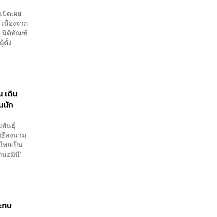
เปิดเผย
 เนื่องจาก
 นิติทัณฑ์
ตั้ง
 เดิน
นนัก
พันธุ์
ิธีลงนาม
ไทยเป็น
ตนอมินี’
ระทบ