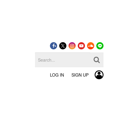
LOG IN
SIGN UP