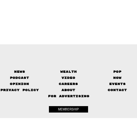
News
Wealth
Pop
Podcast
Video
Now
Opinion
Careers
Events
Privacy Policy
About
Contact
FOR ADVERTISING
MEMBERSHIP