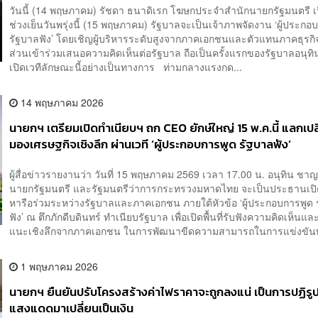
วันนี้ (14 พฤษภาคม) รัชดา ธนาดิเรก โฆษกประจำสำนักนายกรัฐมนตรี เป
ช่วงเย็นวันพรุ่งนี้ (15 พฤษภาคม) รัฐบาลจะเป็นเจ้าภาพจัดงาน ‘ผู้ประกอ
รัฐบาลฟัง’ โดยเชิญผู้บริหารระดับสูงจากภาคเอกชนและตัวแทนภาคธุรกิ
ส่วนเข้าร่วมเสนอความคิดเห็นต่อรัฐบาล ถือเป็นครั้งแรกของรัฐบาลอนุท
เปิดเวทีลักษณะนี้อย่างเป็นทางการ ท่ามกลางแรงกด...
14 พฤษภาคม 2026
​​นายกฯ เตรียมเปิดทำเนียบฯ ถก CEO ยักษ์ใหญ่ 15 พ.ค.นี้ แลกเปล
มองเศรษฐกิจเชิงลึก ผ่านเวที ‘ผู้ประกอบการพูด รัฐบาลฟัง’
ผู้สื่อข่าวรายงานว่า วันที่ 15 พฤษภาคม 2569 เวลา 17.00 น. อนุทิน ชาญ
นายกรัฐมนตรี และรัฐมนตรีว่าการกระทรวงมหาดไทย จะเป็นประธานเปิ
หารือร่วมระหว่างรัฐบาลและภาคเอกชน ภายใต้หัวข้อ ‘ผู้ประกอบการพูด 
ฟัง’ ณ ตึกภักดีบดินทร์ ทำเนียบรัฐบาล เพื่อเปิดพื้นที่รับฟังความคิดเห็นแ
แนะเชิงลึกจากภาคเอกชน ในการพัฒนาขีดความสามารถในการแข่งขันท
1 พฤษภาคม 2026
นายกฯ ยืนยันปรับโครงสร้างค่าไฟราคาจะถูกลงแน่ เป็นการปฏิรู
แสงแดดมาเปลี่ยนเป็นเงิน