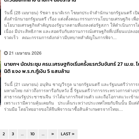
วันนี้ (28 เมษายน) รัชดา ธนาดิเรก โฆษกประจำสำนักนายกรัฐมนตรี เปิ
สั่งสำนักนายกรัฐมนตรี เรื่อง แต่งตั้งคณะกรรมการนโยบายเศรษฐกิจ เพื่อ
นโยบายเศรษฐกิจสำคัญของรัฐบาลตามที่แถลงต่อรัฐสภา ให้ดำเนินการได้
เนื่อง มีประสิทธิภาพ และสอดรับกับสถานการณ์เศรษฐกิจที่เปลี่ยนแปลงอย
รวดเร็ว คณะกรรมการดังกล่าวมีบทบาทสำคัญในการพิจา...
21 เมษายน 2026
นายกฯ นัดประชุม ครม.เศรษฐกิจเริ่มครั้งแรกวันจันทร์ 27 เม.ย. 
นิติ แจง พ.ร.ก.กู้เงิน 5 แสนล้าน
วันนี้ (21 เมษายน) อนุทิน ชาญวีรกูล นายกรัฐมนตรี และรัฐมนตรีว่ากา
มหาดไทย กล่าวถึงการหารือกับหวัง อี้ รัฐมนตรีว่าการกระทรวงการต่าง
สาธารณรัฐประชาชนจีน ว่าได้มาภารกิจส่วนตัว และถือโอกาสแวะเข้าม
เพราะเรามีความคุ้นเคยกัน ประเด็นระหว่างประเทศไทยกับจีนนั้น มีแต
ร่วมมือ โดยไทยอาจขอให้จีนพิจารณาซื้อสินค้าเกษตรจากไทยเ...
2
3
...
10
...
»
LAST »