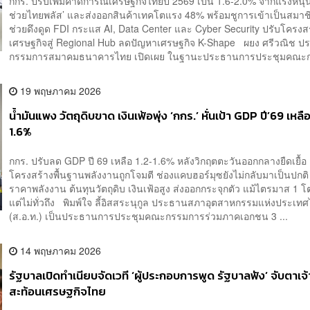
กกร. ปรับเพิ่มคาดการณ์เศรษฐกิจไทยปี 2569 เป็น 1.6-2.0% จากแรงหนุ
ช่วยไทยพลัส’ และส่งออกสินค้าเทคโตแรง 48% พร้อมชูการเข้าเป็นสมา
ช่วยดึงดูด FDI กระแส AI, Data Center และ Cyber Security ปรับโครงส
เศรษฐกิจสู่ Regional Hub ลดปัญหาเศรษฐกิจ K-Shape ผยง ศรีวณิช 
กรรมการสมาคมธนาคารไทย เปิดเผย ในฐานะประธานการประชุมคณะก
19 พฤษภาคม 2026
น้ำมันแพง วัตถุดิบขาด เงินเฟ้อพุ่ง ‘กกร.’ หั่นเป้า GDP ปี’69 เหลื
1.6%
กกร. ปรับลด GDP ปี 69 เหลือ 1.2-1.6% หลังวิกฤตตะวันออกกลางยืดเยื้อ
โครงสร้างพื้นฐานพลังงานถูกโจมตี ช่องแคบฮอร์มุซยังไม่กลับมาเป็นปกติ
ราคาพลังงาน ต้นทุนวัตถุดิบ เงินเฟ้อสูง ส่งออกกระจุกตัว แม้ไตรมาส 1 
แต่ไม่ทั่วถึง พิมพ์ใจ ลี้อิสสระนุกูล ประธานสภาอุตสาหกรรมแห่งประเท
(ส.อ.ท.) เป็นประธานการประชุมคณะกรรมการร่วมภาคเอกชน 3 ...
14 พฤษภาคม 2026
รัฐบาลเปิดทำเนียบจัดเวที ‘ผู้ประกอบการพูด รัฐบาลฟัง’ จับตาเจ้
สะท้อนเศรษฐกิจไทย