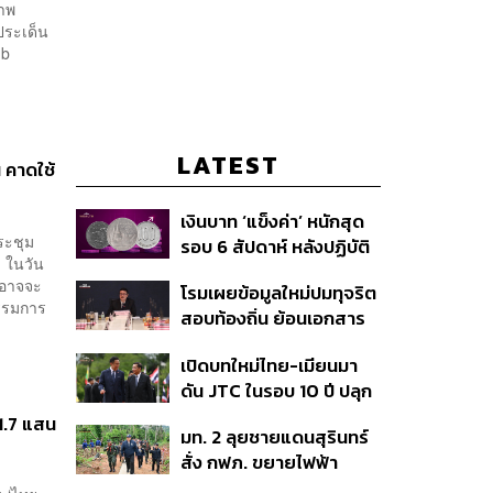
ภาพ
ประเด็น
ub
LATEST
 คาดใช้
เงินบาท ‘แข็งค่า’ หนักสุด
ระชุม
รอบ 6 สัปดาห์ หลังปฏิบัติ
 ในวัน
การแทรกแซงเยนของ
่าอาจจะ
โรมเผยข้อมูลใหม่ปมทุจริต
สหรัฐฯ-ญี่ปุ่น Standard
กรรมการ
สอบท้องถิ่น ย้อนเอกสาร
Chartered เปิดเป้าสิ้นปีนี้
ประชุมปี 2567 พบชื่อ
จ่อแข็งต่อแตะ 32.50 บาท
เปิดบทใหม่ไทย-เมียนมา
อนุทิน จ่อสอบต่อเอี่ยว
ต่อดอลลาร์
ดัน JTC ในรอบ 10 ปี ปลุก
ตัดตอน ม.บูรพา หรือไม่
‘เส้นเลือดใหญ่’ ค้า
1.7 แสน
มท. 2 ลุยชายแดนสุรินทร์
ชายแดน ท่าเรือน้ำลึก
สั่ง กฟภ. ขยายไฟฟ้า
ทวาย
‘ปราสาทตาควาย–เนิน