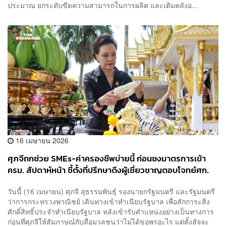
ประมาณ ยกระดับขีดความสามารถในการผลิต และเติมคลังอ...
16 เมษายน 2026
​ศุภจีถกช่วย SMEs-ค่าครองชีพบ่ายนี้ ก่อนชงมาตรการเข้า
ครม. สัปดาห์หน้า ชี้ตั้งที่ปรึกษาดึงผู้เชี่ยวชาญตอบโจทย์ศก.
ทุกมิติ
วันนี้ (16 เมษายน) ศุภจี สุธรรมพันธุ์ รองนายกรัฐมนตรี และรัฐมนตรี
ว่าการกระทรวงพาณิชย์ เดินทางเข้าทำเนียบรัฐบาล เพื่อสักการะสิ่ง
ศักดิ์สิทธิ์ประจำทำเนียบรัฐบาล หลังเข้ารับตำแหน่งอย่างเป็นทางการ
ก่อนที่ศุภจีให้สัมภาษณ์กับสื่อมวลชนว่าไม่ได้ขอพรอะไร แต่ตั้งสัจจะ