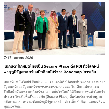
17 เมษายน 2026
‘เอกนิติ’ ปักหมุดไทยเป็น Secure Place ดึง FDI ทั่วโลกหนี
พายุภูมิรัฐศาสตร์! ผนึกสิงคโปร์วาง Roadmap ‘การเงิน
อาเซียน 2028’ ลุยโครงข่ายไฟฟ้าระดับภูมิภาคและนวัตกรรม
บนเวที IMF-World Bank 2026 ดร.เอกนิติ นิติทัณฑ์ประภาศ รองนายก
AI เต็มสูบ
รัฐมนตรีและรัฐมนตรีว่าการกระทรวงการคลัง ไม่เพียงแต่กางแผน
รับมือน้ำมันแพง แต่ยังสร้าง ‘ความมั่นใจใหม่’ ให้กับนักลงทุนทั่วโลกว่า
ประเทศไทยคือพื้นที่ปลอดภัย (Secure Place) ที่พร้อมรับการย้ายฐาน
ผลิตท่ามกลางความขัดแย้งภูมิรัฐศาสตร์ ประเด็นสำคัญ แลกเปลี่ยน
มุมมองวิกฤ...