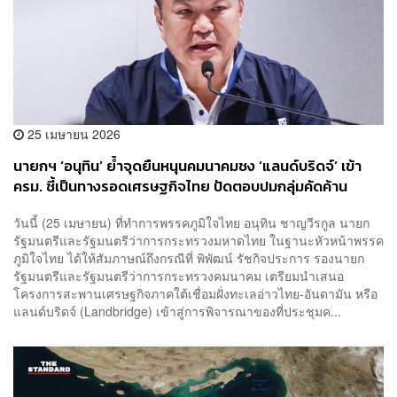
25 เมษายน 2026
นายกฯ ‘อนุทิน’ ย้ำจุดยืนหนุนคมนาคมชง ‘แลนด์บริดจ์’ เข้า
ครม. ชี้เป็นทางรอดเศรษฐกิจไทย ปัดตอบปมกลุ่มคัดค้าน
วันนี้ (25 เมษายน) ที่ทำการพรรคภูมิใจไทย อนุทิน ชาญวีรกูล นายก
รัฐมนตรีและรัฐมนตรีว่าการกระทรวงมหาดไทย ในฐานะหัวหน้าพรรค
ภูมิใจไทย ได้ให้สัมภาษณ์ถึงกรณีที่ พิพัฒน์ รัชกิจประการ รองนายก
รัฐมนตรีและรัฐมนตรีว่าการกระทรวงคมนาคม เตรียมนำเสนอ
โครงการสะพานเศรษฐกิจภาคใต้เชื่อมฝั่งทะเลอ่าวไทย-อันดามัน หรือ
แลนด์บริดจ์ (Landbridge) เข้าสู่การพิจารณาของที่ประชุมค...