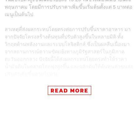
พฤษภาคม โดยมีการปรับราคาเพิ่มขึ้นเริ่มต้นตั้งแต่ 5 บาทต่อ
เมนูเป็นต้นไป
สาเหตุที่ส่งผลกระทบโดยตรงต่อการปรับขึ้นราคาอาหาร มา
จากปัจจัยโครงสร้างต้นทุนที่ปรับตัวสูงขึ้นในหลายมิติ ทั้ง
วิกฤตด้านพลังงานและระบบโลจิสติกส์ ซึ่งเป็นผลสืบเนื่องมา
จากสถานการณ์ความขัดแย้งทางภูมิรัฐศาสตร์ในภูมิภาค
ตะวันออกกลาง ปัจจัยนี้ได้ส่งผลกระทบโดยตรงทำให้ราคา
น้ำมันดิบในตลาดโลกพุ่งสูงขึ้น และผลักดันให้ต้นทุนค่าขนส่ง
ปรับตัวเพิ่มขึ้นตามไปด้วย
ปัจจัยต่อมาที่ได้รับผลกระทบเป็นโดมิโนคือ ต้นทุนบรรจุภัณฑ์
READ MORE
เมื่อราคาน้ำมันดิบมีความผันผวน จึงก่อให้เกิดปัญหาการ
ขาดแคลนวัตถุดิบตั้งต้นในอุตสาหกรรมพลาสติก ส่งผลให้
ราคาบรรจุภัณฑ์ใส่อาหารที่พ่อค้าแม่ค้าต้องใช้งานเป็น
ประจำ ปรับตัวสูงขึ้นราวร้อยละ 10-15
นอกจากนี้ ยังมีปัญหาด้าน วัตถุดิบและปัจจัยการผลิตทางการ