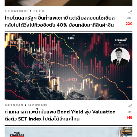
ECONOMIC
/
TECH
ไทยโดนสหรัฐฯ ขึ้นกำแพงภาษี แต่เสียงลบบนโซเชียล
220
กลับไม่ได้วิ่งไปที่วอชิงตัน 40% ย้อนกลับมาที่สินค้าจีน
ราคาถูกที่ทะลักจน SME ไทยสู้ไม่ไหว
OPINION
/
OPINION
ท่ามกลางภาวะน้ำมันแพง Bond Yield พุ่ง Valuation
148
ตึงตัว SET Index ไปต่อได้อีกแค่ไหน