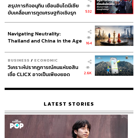
THE STANDARD TEAM
สรุปภารกิจอนุทิน เยือนอินโดนีเซีย
กองบรรณาธิการ THE STANDARD
532
ขับเคลื่อนการทูตเศรษฐกิจเชิงรุก
ประกาศหุ้นส่วนยุทธศาสตร์ไทย –
ABOUT THE PHOTOGRAPHER
อินโดนีเซีย
ฐานิส สุดโต
Navigating Neutrality:
บรรณาธิการภาพ ประจำสำนักข่าว THE
Thailand and China in the Age
164
STANDARD
of a New Global Order
BUSINESS
/
ECONOMIC
วิเคราะห์ปรากฏการณ์คนแห่ขอสิน
2.6K
เชื่อ CLICX อาจเป็นเพียงยอด
ภูเขาน้ำแข็ง ของปัญหาหนี้ครัว
เรือนไทยที่ถูกซุกไว้
LATEST STORIES