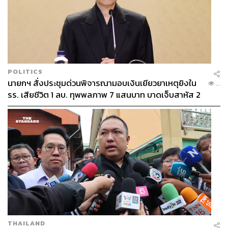
POLITICS
นายกฯ สั่งประชุมด่วนพิจารณามอบเงินเยียวยาเหตุยิงใน
...
รร. เสียชีวิต 1 ลบ. ทุพพลภาพ 7 แสนบาท บาดเจ็บสาหัส 2
แสนบาท บาดเจ็บเล็กน้อย 1 แสนบาท
THAILAND