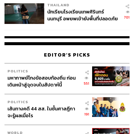
THAILAND
จ่ายหนี้-แอบระบุแบรนด์
นักเรียนโรงเรียนเทพศิรินทร์
701
นนทบุรี อพยพเข้ายังพื้นที่ปลอดภัย
TAGS:
บรรจุภัณฑ์
ราคาอาหาร
อาหารสำเร็จรูป
ชั่วคราว หลังเหตุใช้อาวุธปืนภายใน
ขึ้นราคาอาหาร
น้ำมันดิบ
ภูมิรัฐศาสตร์
โรงเรียนคลี่คลาย
ร้านอาหาร
การปรับขึ้นราคา
ค่าครองชีพ
ปุ๋ยเคมี
Middle East
โลจิสติกส์
เนื้อสัตว์
ขึ้นราคา
พลังงาน
EDITOR'S PICKS
POLITICS
มหากาพย์โกงข้อสอบท้องถิ่น ก่อน
551
เดินหน้าสู่จุดจบในสัปดาห์นี้
POLITICS
5.5K
เส้นทางคดี 44 สส. ในชั้นศาลฎีกา
191
จะรู้ผลเมื่อไร
ABOUT THE AUTHOR
WORLD