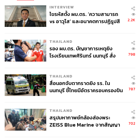
INTERVIEW
ไขรหัสตั้ง ผบ.ตร. ‘ความสามารถ
2.2K
vs อาวุโส’ และอนาคตการปฏิรูปสี
กากี กับ พล.ต.อ. เอก อังสนานนท์
THAILAND
รอง ผบ.ตร. บัญชาการเหตุยิง
798
โรงเรียนเทพศิรินทร์ นนทบุรี สั่ง
ค้นหา 2 รอบยืนยันไร้คนติดค้าง พบ
ศพปู่-ย่าที่บ้านพักผู้ก่อเหตุ
THAILAND
สื่อนอกจับตากราดยิง รร. ใน
787
นนทบุรี ชี้ไทยมีอัตราครอบครองปืน
สูงในระดับต้นของภูมิภาค
THAILAND
สรุปมหากาพย์กล้องส่องพระ
702
ZEISS Blue Marine จากสัญญา
ผลิต 8.3 ล้าน สู่ข้อพิพาท ‘มา
เวลล์ฯ’ ฟ้อง ‘โทน บางแค’ ผิดนัด