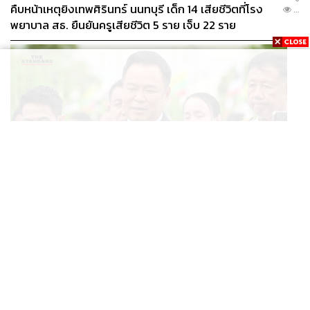
คืบหน้าเหตุยิงเทพศิรินทร์ นนทบุรี เด็ก 14 เสียชีวิตที่โรง
...
พยาบาล สธ. ยืนยันครูเสียชีวิต 5 ราย เจ็บ 22 ราย
POLITICS
อนุทินบอกโรมปมทุจริตสอบท้องถิ่น นายกฯไม่มีหน้าที่ดู
...
TOR แต่มีหน้าที่หาคนผิดมาลงโทษ