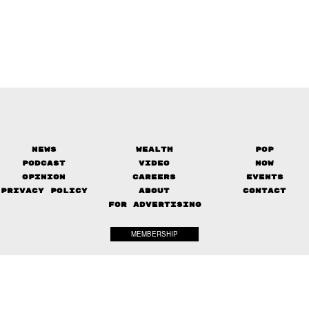
News
Wealth
Pop
Podcast
Video
Now
Opinion
Careers
Events
Privacy Policy
About
Contact
FOR ADVERTISING
MEMBERSHIP
© 2017-
2026
The Standard. All rights reserved.