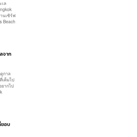
ทะเล
angkok
านเซิร์ฟ
es Beach
นัลจาก
ฤดูกาล
ี่เต็มไป
่อยากไป
ok
ี่ชอบ