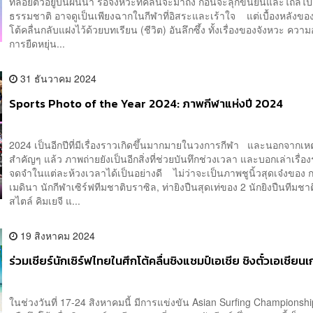
ที่ลอยตัวอยู่บนผืนน้ำ รอจังหวะที่คลื่นจะมาถึง ก่อนจะลุกขึ้นยืนและไถล
ธรรมชาติ อาจดูเป็นเพียงฉากในกีฬาที่อิสระและเร้าใจ แต่เบื้องหลังขอ
โต้คลื่นกลับแฝงไว้ด้วยบทเรียน (ชีวิต) อันลึกซึ้ง ทั้งเรื่องของจังหวะ คว
การยืดหยุ่น...
31 ธันวาคม 2024
Sports Photo of the Year 2024: ภาพกีฬาแห่งปี 2024
2024 เป็นอีกปีที่มีเรื่องราวเกิดขึ้นมากมายในวงการกีฬา และนอกจากเห
สำคัญๆ แล้ว ภาพถ่ายยังเป็นอีกสิ่งที่ช่วยบันทึกช่วงเวลา และบอกเล่าเรื่อง
จดจำในแต่ละห้วงเวลาได้เป็นอย่างดี ไม่ว่าจะเป็นภาพชูนิ้วสุดเจ๋งของ 
เมดินา นักกีฬาเซิร์ฟทีมชาติบราซิล, ท่ายิงปืนสุดเท่ของ 2 นักยิงปืนทีมชาต
สไตล์ คิมเยจี แ...
19 สิงหาคม 2024
ร่วมเชียร์นักเซิร์ฟไทยในศึกโต้คลื่นชิงแชมป์เอเชีย ชิงตั๋วเอเชียนเ
ในช่วงวันที่ 17-24 สิงหาคมนี้ มีการแข่งขัน Asian Surfing Championsh