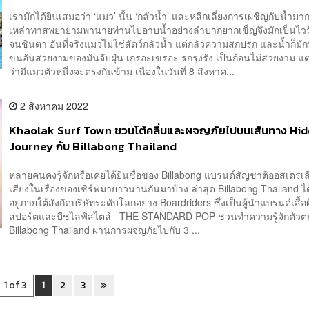
เรามักได้ยินเสมอว่า ‘แมว’ นั้น ‘กลัวน้ำ’ และหลีกเลี่ยงการเผชิญกับน้ำมาก
เหล่าทาสพยายามพานายท่านไปอาบน้ำอย่างลำบากยากเข็ญจึงมักเป็นไวรั
จนชินตา อันที่จริงแมวไม่ใช่สัตว์กลัวน้ำ แต่กลัวความสกปรก และน้ำก็มั
ขนอันสวยงามของมันจับฝุ่น เกรอะเขรอะ รกรุงรัง เป็นก้อนไม่สวยงาม แต
ว่ามีแมวตัวหนึ่งจะตรงกันข้าม เนื่องในวันที่ 8 สิงหาค...
2 สิงหาคม 2022
Khaolak Surf Town ชวนโต้คลื่นและผจญภัยไปบนเส้นทาง Hi
Journey กับ Billabong Thailand
หลายคนคงรู้จักหรือเคยได้ยินชื่อของ Billabong แบรนด์สัญชาติออสเตรเลียท
เสียงในเรื่องของเซิร์ฟมายาวนานกันมาบ้าง ล่าสุด Billabong Thailand ไ
อยู่ภายใต้สังกัดบริษัทระดับโลกอย่าง Boardriders ซึ่งเป็นผู้นำแบรนด์เสื้อ
สปอร์ตและบีชไลฟ์สไตล์ THE STANDARD POP ชวนทำความรู้จักตัว
Billabong Thailand ผ่านการผจญภัยไปกับ 3 ...
1 of 3
1
2
3
»