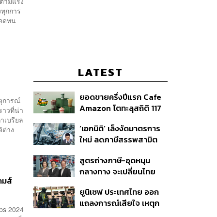
ไปตามแรง
งทุกการ
ามอดทน
LATEST
ยอดขายครึ่งปีแรก Cafe
ตุการณ์
Amazon โตทะลุสถิติ 117
ราวที่น่า
ล้านแก้ว หนุนธุรกิจไลฟ์
กาเบรียล
‘เอกนิติ’ เล็งงัดมาตรการ
ิต่าง
สไตล์ OR โตต่อเนื่อง
ใหม่ ลดภาษีสรรพสามิต
หวังดึงผู้ผลิต EV มาตั้ง
สูตรถ่างภาษี-อุดหนุน
โรงงานในไทย
กลางทาง จะเปลี่ยนไทย
กมส์
จาก ‘ทางผ่าน’ เป็นฮับผลิต
ยูนิเซฟ ประเทศไทย ออก
EV ได้จริงหรือ?
แถลงการณ์เสียใจ เหตุก
ips 2024
ราดยิงที่เทพศิรินทร์