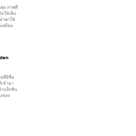
สุด ภาพที่
ลให้เห็น
กนำพาให้
่เหมือน
dden
ี่มีชื่อ
ด้เข้ามา
ผ้าแอ็กชัน
ตนของ