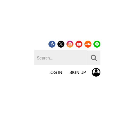
LOG IN
SIGN UP