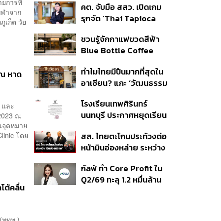
ายการที่
คต. จับมือ สสว. เปิดเกม
นนทบุรี ชี้โรงเรียนควรเป็น
กกีฬาจาก
รุกจัด ‘Thai Tapioca
พื้นที่ปลอดภัย
ูเก็ต วัย
Nexus 2026’ เสริมความ
ชวนรู้จักกาแฟขวดสีฟ้า
แข็งแกร่ง ยกระดับความ
Blue Bottle Coffee
เชื่อมั่นมันสำปะหลังไทยใน
เตรียมเปิดในกรุงเทพฯ
ตลาดโลก
ทำไมไทยมีปืนมากที่สุดใน
และมีอะไรน่าสนใจบ้าง?
 ณ หาด
อาเซียน? แกะ ‘วัฒนธรรม
ปืน’ เมื่อระบบควบคุมมีช่อง
โรงเรียนเทพศิรินทร์
โหว่ และปืนเถื่อนเข้าถึงง่าย
s และ
นนทบุรี ประกาศหยุดเรียน
 2023 ณ
ป็นจุดหมาย
กรณีพิเศษ 10-14 ส.ค. นี้
สส. ไทยตะโกนประท้วงต่อ
linic โดย
หลังเกิดเหตุฉุกเฉินภายใน
หน้ามินอ่องหล่าย ระหว่าง
สถานศึกษา
เยือนรัฐสภา ชี้พิธีต้อนรับ
กัลฟ์ ทำ Core Profit ใน
เป็น ‘จุดตกต่ำ’ ของ
Q2/69 ทะลุ 1.2 หมื่นล้าน
ยุทธศาสตร์การทูตไทย
ต้คลื่น
บาท สูงสุดเป็น
ประวัติการณ์ ตั้งเป้าราย
ได้-EBITDA ปี 69 โต 12-
(ททท.)