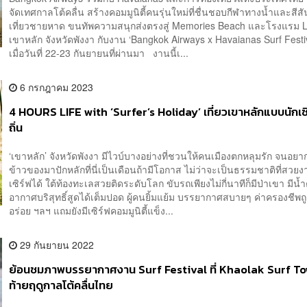
จัดเทศกาลโต้คลื่น สร้างคอมมูนิตี้คนรุ่นใหม่ที่ชื่นชอบกีฬาทางน้ำและสีส
เที่ยวชายหาด ขนทัพความสนุกส่งตรงสู่ Memories Beach และโรงแรม L
เขาหลัก จังหวัดพังงา กับงาน ‘Bangkok Airways x Havaianas Surf Festi
เมื่อวันที่ 22-23 กันยายนที่ผ่านมา งานนี้เ...
6 กรกฎาคม 2023
4 HOURS LIFE with ‘Surfer’s Holiday’ เที่ยวเขาหลักแบบนักเซิ
ถิ่น
‘เขาหลัก’ จังหวัดพังงา มีไวบ์บางอย่างที่ชวนให้คนเมืองตกหลุมรัก จนอยา
ข้าวของมาปักหลักที่นี่เป็นเดือนถ้ามีโอกาส ไม่ว่าจะเป็นธรรมชาติที่สวยงา
เซิร์ฟได้ ใต้ท้องทะเลสวยติดระดับโลก ขับรถเพียงไม่กี่นาทีก็มีป่าเขา มีน้
อากาศบริสุทธิ์สูดได้เต็มปอด ผู้คนยิ้มแย้ม บรรยากาศสบายๆ ค่าครองชีพ
อร่อย ฯลฯ แถมยังมีเซิร์ฟคอมมูนิตี้แข็ง...
29 กันยายน 2022
ย้อนชมภาพบรรยากาศงาน Surf Festival ที่ Khaolak Surf To
ท้ายฤดูกาลโต้คลื่นไทย