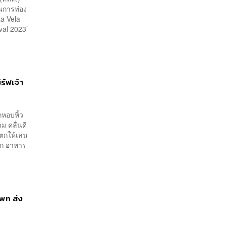
15% พร้อมเข้าร่วม Direct
ันการท่อง
PPA-โซลาร์ฟาร์มชุมชน
a Vela
val 2023’
ร์ฟเจ้า
กหอบหิ้ว
ม คลื่นดี
ำตกให้เล่น
ถูก อาหาร
wn ส่ง