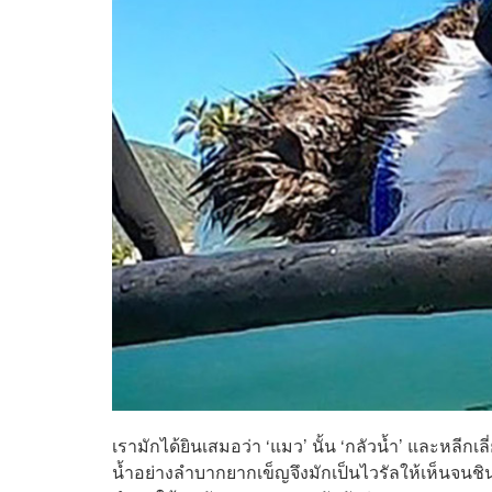
เรามักได้ยินเสมอว่า ‘แมว’ นั้น ‘กลัวน้ำ’ และหล
น้ำอย่างลำบากยากเข็ญจึงมักเป็นไวรัลให้เห็นจนชิน