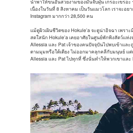
นำพาให้ขนอันสวยงามของมันจับฝุ่น เกรอะเขรอะ รก
เนื่องในวันที่ 8 สิงหาคม เป็นวันแมวโลก เราจะอยา
Instagram มากกว่า 28,500 คน
แม้ดูผิวเผินชีวิตของ Hokule’a จะดูน่าอิจฉา เพราะม
สดใสนัก Hokule’a เคยอาศัยในศูนย์พักพิงสัตว์แห
Allessia และ Pat เจ้าของคนปัจจุบันไปพบเข้าและถู
ตามมุมหรือใต้เตียง ไม่ออกมาคลุกคลีกับมนุษย์ แต่เ
Allessia และ Pat ไปทุกที่ ซึ่งนั่นทำให้พวกเขาแ