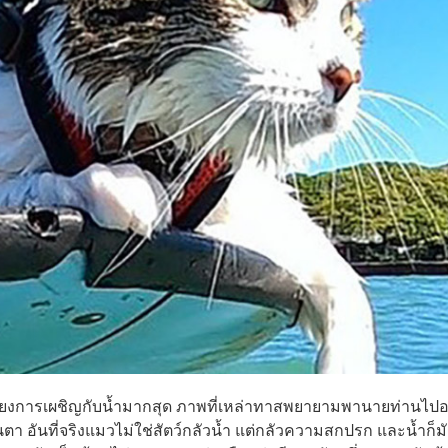
ีกเลี่ยงการเผชิญกับน้ำมากสุด ภาพที่เหล่าทาสพยายามพานายท่านไป
ตา อันที่จริงแมวไม่ใช่สัตว์กลัวน้ำ แต่กลัวความสกปรก และน้ำก็ม