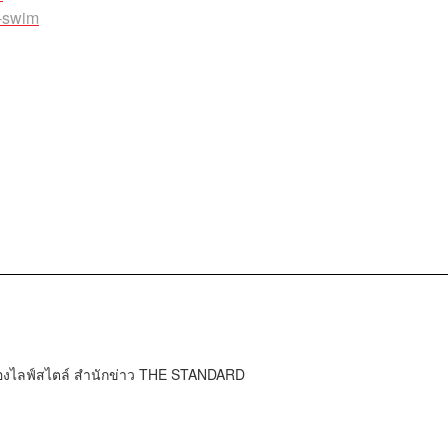
d-swim
กองไลฟ์สไตล์ สำนักข่าว THE STANDARD