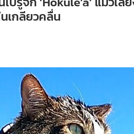
ไปรู้จัก ‘Hokule’a’ แมวเลี้
ในเกลียวคลื่น