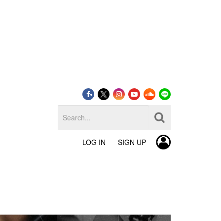
LOG IN
SIGN UP