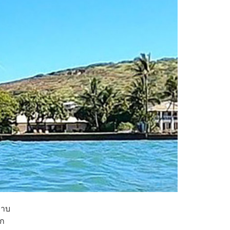
อาบ
ัก