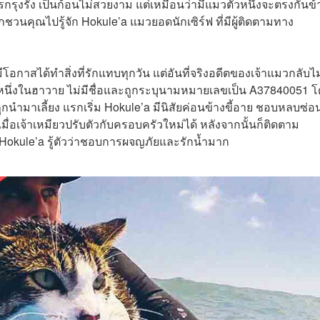
รุงรัง เป็นก้อนไม่สวยงาม แต่เหมือนว่ามีแมวตัวหนึ่งจะตรงกันข้
กชวนคุณไปรู้จัก Hokule’a แมวยอดนักเซิร์ฟ ที่มีผู้ติดตามทาง
ีโอกาสได้ทำสิ่งที่รักแทบทุกวัน แต่อันที่จริงอดีตของเจ้าแมวกลับไม
่งหนึ่งในฮาวาย ไม่มีชื่อและถูกระบุนามหมายเลขเป็น A37840051 
กนำมาเลี้ยง แรกเริ่ม Hokule’a มีนิสัยค่อนข้างขี้อาย ชอบหลบซ่อน
มื่อเจ้าเหมียวปรับตัวกับครอบครัวใหม่ได้ หลังจากนั้นก็ติดตาม
ละ Hokule’a รู้ตัวว่าชอบการผจญภัยและรักน้ำมาก