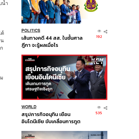
บน้ำ
POLITICS
ด้
192
เส้นทางคดี 44 สส. ในชั้นศาล
่น
ฎีกา จะรู้ผลเมื่อไร
าก
าม
WORLD
535
สรุปภารกิจอนุทิน เยือน
อินโดนีเซีย ขับเคลื่อนการทูต
เศรษฐกิจเชิงรุก ประกาศหุ้น
ส่วนยุทธศาสตร์ไทย –