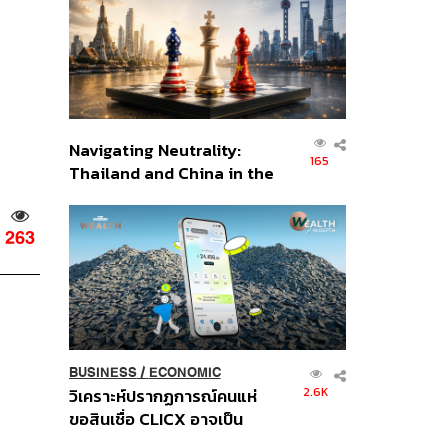
อินโดนีเซีย
Navigating Neutrality:
165
Thailand and China in the
Age of a New Global
Order
263
BUSINESS
/
ECONOMIC
2.6K
วิเคราะห์ปรากฏการณ์คนแห่
ขอสินเชื่อ CLICX อาจเป็น
เพียงยอดภูเขาน้ำแข็ง ของ