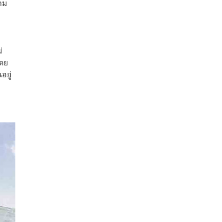
าม
่
โดย
อยู่