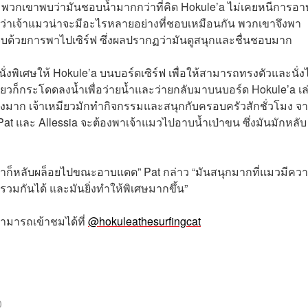
เซิร์ฟ พวกเขาพบว่ามันชอบน้ำมากกว่าที่คิด Hokule’a ไม่เคยหนีการอา
คิดว่าเจ้าแมวน่าจะมีอะไรหลายอย่างที่ชอบเหมือนกัน พวกเขาจึงพา
จบด้วยการพาไปเซิร์ฟ ซึ่งผลปรากฏว่ามันดูสนุกและชื่นชอบมาก
ี่นั่งพิเศษให้ Hokule’a บนบอร์ดเซิร์ฟ เพื่อให้สามารถทรงตัวและนั่งไ
ยวก็กระโดดลงน้ำเพื่อว่ายน้ำและว่ายกลับมาบนบอร์ด Hokule’a เล
่เก่งมาก เจ้าเหมียวมักทำกิจกรรมและสนุกกับครอบครัวสักชั่วโมง จ
ี่ Pat และ Allessia จะต้องพาเจ้าแมวไปอาบน้ำเป่าขน ซึ่งมันมักหลับ
ขาก็หลับผล็อยไปขณะอาบแดด” Pat กล่าว “มันสนุกมากที่แมวมีคว
วมกันได้ และมันยิ่งทำให้พิเศษมากขึ้น”
ามารถเข้าชมได้ที่
@hokuleathesurfingcat
0