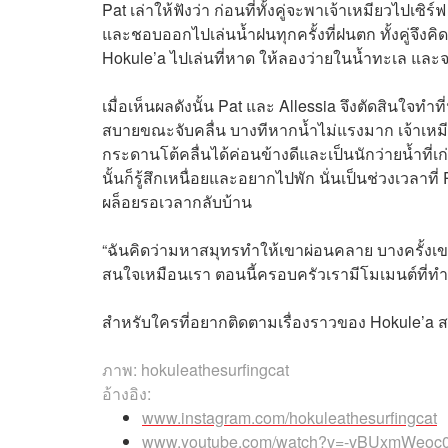
Pat เล่าให้ฟังว่า ก่อนที่ทั้งคู่จะพาเจ้าเหมียวไป
และชอบออกไปเล่นน้ำฝนทุกครั้งที่ฝนตก ทั้งคู่จึง
Hokule’a ไปเล่นที่หาด ให้ลองว่ายในน้ำทะเล และ
เมื่อเห็นผลดังนั้น Pat และ Allessia จึงตัดสินใจทำท
สบายขณะจับคลื่น บางทีหากน้ำไม่แรงมาก เจ้าเหมี
กระดานโต้คลื่นได้ค่อนข้างดีและเป็นนักว่ายน้ำที
นั้นก็รู้สึกเหนื่อยและอยากไปพัก นั่นเป็นช่วงเวลาท
ผล็อยรอเวลากลับบ้าน
“ฉันคิดว่ามหาสมุทรทำให้เขาผ่อนคลาย บางครั้งเ
สนใจเหมือนเรา ตอนนี้ครอบครัวเรามีโมเมนต์ที่ทำร
สำหรับใครที่อยากติดตามเรื่องราวของ Hokule’a ส
ภาพ: hokuleathesurfingcat
อ้างอิง:
www.instagram.com/hokuleathesurfingcat
www.youtube.com/watch?v=-vBUxmWeoc