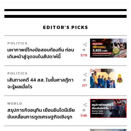
EDITOR'S PICKS
POLITICS
มหากาพย์โกงข้อสอบท้องถิ่น ก่อน
579
เดินหน้าสู่จุดจบในสัปดาห์นี้
POLITICS
เส้นทางคดี 44 สส. ในชั้นศาลฎีกา
217
จะรู้ผลเมื่อไร
WORLD
สรุปภารกิจอนุทิน เยือนอินโดนีเซีย
อีกทั้งยังมีกิจกรรมเวิร์กช็อปรักษ์โลกที่คุณจะได้นำวัสดุ
546
ขับเคลื่อนการทูตเศรษฐกิจเชิงรุก
รีไซเคิลมาสร้างสรรค์ผลงานให้เป็นของตัวเองแบบไม่เหมือน
ประกาศหุ้นส่วนยุทธศาสตร์ไทย –
ใคร พบกับ โอ๋ ฟูตอง ศิลปินชื่อดัง ที่จะมาสอนให้คุณสร้าง
อินโดนีเซีย