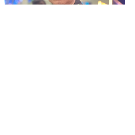
POLITICS
นายกฯ สั่งเข้มพกปืนนอกเคหสถาน ชี้ไม่ใช่เจ้าหน้าที่มีโทษ
...
อุกฉกรรจ์ ปืนถูกขโมยก่อเหตุ เจ้าของร่วมรับผิด
POLITICS
ยศชนัน เคาะแผนความปลอดภัยในรั้วโรงเรียน 90 วัน ส่ง
...
นักสุขภาพจิตดูแล-คุมเข้มคัดกรองสิ่งผิดกฎหมาย