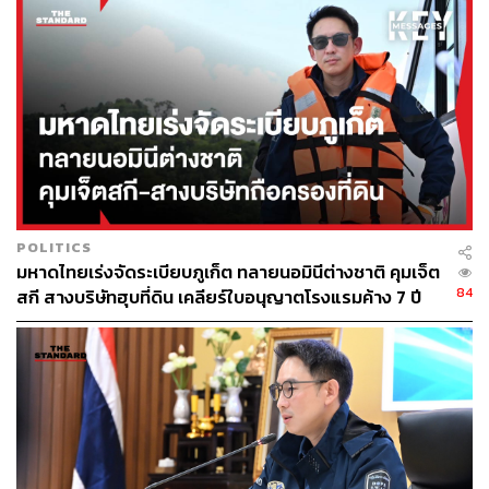
POLITICS
มหาดไทยเร่งจัดระเบียบภูเก็ต ทลายนอมินีต่างชาติ คุมเจ็ต
84
สกี สางบริษัทฮุบที่ดิน เคลียร์ใบอนุญาตโรงแรมค้าง 7 ปี
ภายในงานประกอบไปด้วยกิจกรรม Surf Clinic โดยนักกีฬา