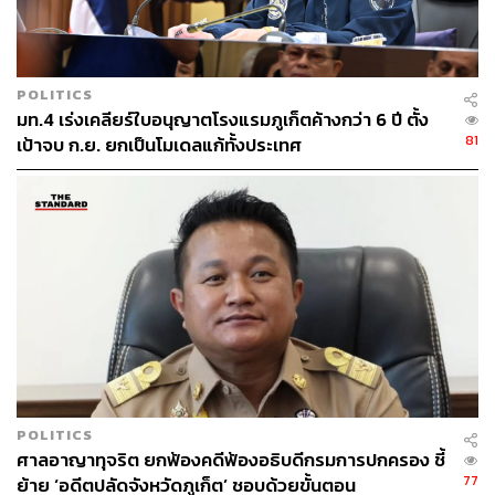
ชั้นนำ ตัวแทนของ Quiksilver, Roxy และ Billabong ที่มา
สอนมือใหม่และแบ่งปันทริกให้กับมือเก๋าในการเล่นเซิร์ฟ
ตลอดทั้งวัน Skateboarding Tips & Tricks จากนักกีฬาจาก
POLITICS
DC Shoes และยังมีกิจกรรม Beach Activities ตลอดทั้งวัน
มท.4 เร่งเคลียร์ใบอนุญาตโรงแรมภูเก็ตค้างกว่า 6 ปี ตั้ง
ไม่ว่าจะเป็นวอลเลย์บอลชายหาด การเต้นซุมบ้า และกิจกรรม
81
เป้าจบ ก.ย. ยกเป็นโมเดลแก้ทั้งประเทศ
โยคะชมพระอาทิตย์ตกจาก Roxy
บทความที่เกี่ยวข้อง
ROXY ACTIVE BY NATURE 2023 งานวิ่งและโยคะที่
ยิ่งใหญ่ที่สุดสำหรับผู้หญิง
Bangkok Airways x Havaianas Surf Festival 2023 เท
ศกาลโต้คลื่นเขาหลัก และสีสันการท่องเที่ยวชายหาด
POLITICS
ศาลอาญาทุจริต ยกฟ้องคดีฟ้องอธิบดีกรมการปกครอง ชี้
77
ย้าย ‘อดีตปลัดจังหวัดภูเก็ต’ ชอบด้วยขั้นตอน