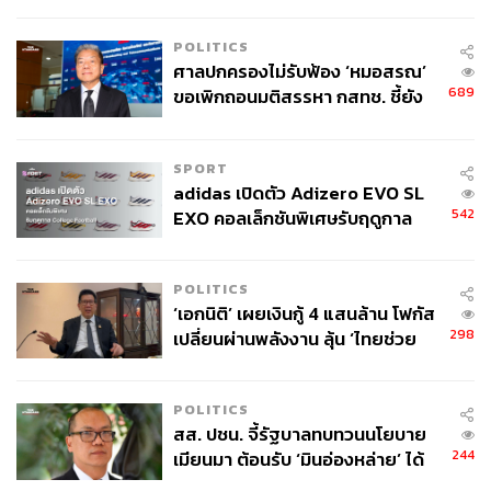
จุดสำคัญ ‘ศีรษะ-หน้าอก’ ครูถูกยิง
4 นัด จากระยะไกล
POLITICS
ศาลปกครองไม่รับฟ้อง ‘หมอสรณ’
689
ขอเพิกถอนมติสรรหา กสทช. ชี้ยัง
ไม่ใช่ผู้เดือดร้อนเสียหาย
SPORT
adidas เปิดตัว Adizero EVO SL
542
EXO คอลเล็กชันพิเศษรับฤดูกาล
College Football
POLITICS
‘เอกนิติ’ เผยเงินกู้ 4 แสนล้าน โฟกัส
298
เปลี่ยนผ่านพลังงาน ลุ้น ‘ไทยช่วย
ไทยพลัส’ เฟส 2 รอประเมินความ
เหมาะสม
POLITICS
สส. ปชน. จี้รัฐบาลทบทวนนโยบาย
244
เมียนมา ต้อนรับ ‘มินอ่องหล่าย’ ได้
แค่สัญญาว่างเปล่า