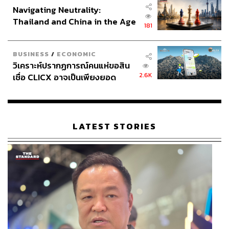
งานศิลปะผ่านการร้อยลูกปัดอีกด้วย
Navigating Neutrality:
Thailand and China in the Age
181
of a New Global Order
BUSINESS
/
ECONOMIC
วิเคราะห์ปรากฏการณ์คนแห่ขอสิน
2.6K
เชื่อ CLICX อาจเป็นเพียงยอด
ภูเขาน้ำแข็ง ของปัญหาหนี้ครัว
เรือนไทยที่ถูกซุกไว้
LATEST STORIES