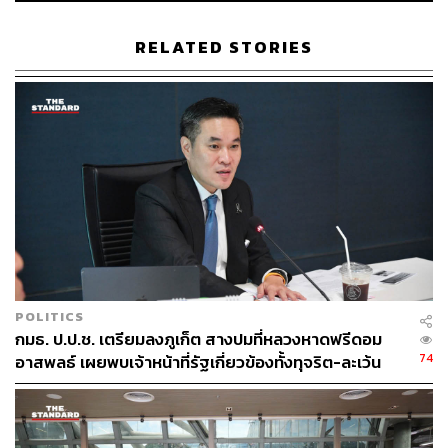
RELATED STORIES
ในงานประกอบไปด้วยบีชไลฟ์สไตล์หลากหลายให้ได้สัมผัส
วัฒนธรรมของการโต้คลื่น ไม่ว่าจะเป็น Surf Clinic โดย
Bett
er Surf Thailand
ให้ได้เรียนรู้การเล่นเซิร์ฟและพัฒนาสกิลใน
การเล่นเซิร์ฟ
อีกทั้งยังมี Outdoor Activity ให้ร่วมสนุกอีกมากมาย ไม่ว่าจะ
เป็นการแข่งขันวอลเลย์บอลชายหาด คลาสเต้นซุมบ้า และ
คลาสโยคะ By Roxy นำโดย ครูแนน-วริษา สุทธิกุลพานิช
ครูฝึกสอนโยคะชื่อดัง การันตีความเชี่ยวชาญด้วยใบรับรอง
Yoga Alliance International
POLITICS
กมธ. ป.ป.ช. เตรียมลงภูเก็ต สางปมที่หลวงหาดฟรีดอม
ก่อนปิดท้ายกับออนเดอะบีชฟรีมินิคอนเสิร์ตจาก WANYAi x
74
อาสพลธ์ เผยพบเจ้าหน้าที่รัฐเกี่ยวข้องทั้งทุจริต-ละเว้น
Mon Monik บรรยากาศสนุกแค่ไหน ไปดูกัน
หน้าที่