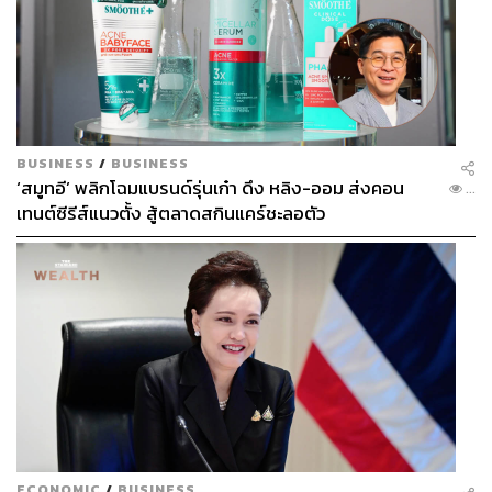
143
ABOUT THE AUTHOR
BUSINESS
/
BUSINESS
‘สมูทอี’ พลิกโฉมแบรนด์รุ่นเก๋า ดึง หลิง-ออม ส่งคอน
...
วาวา ประชุมพันธ์
เทนต์ซีรีส์แนวตั้ง สู้ตลาดสกินแคร์ชะลอตัว
Website Team Lead ประจำสำนักข่าว THE
STANDARD
ECONOMIC
/
BUSINESS