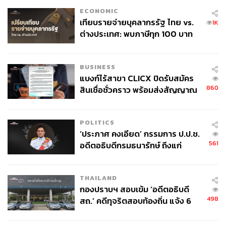
ECONOMIC
เทียบรายจ่ายบุคลากรรัฐ ไทย vs.
1K
ต่างประเทศ: พบภาษีทุก 100 บาท
ของคนไทยใช้ไปกับข้าราชการเฉียด
40 บาท
BUSINESS
แบงก์ไร้สาขา CLICX ปิดรับสมัคร
860
สินเชื่อชั่วคราว พร้อมส่งสัญญาณ
เตือนกลุ่มกู้เงินผิดวัตถุประสงค์-ให้
ข้อมูลเท็จ เตรียมดำเนินคดีเด็ดขาด
POLITICS
‘ประภาศ คงเอียด’ กรรมการ ป.ป.ช.
561
อดีตอธิบดีกรมธนารักษ์ ถึงแก่
อนิจกรรม
THAILAND
กองปราบฯ สอบเข้ม ‘อดีตอธิบดี
498
สถ.’ คดีทุจริตสอบท้องถิ่น แจ้ง 6
ข้อหาหนัก จ่อชง ป.ป.ช. 12 ส.ค. นี้