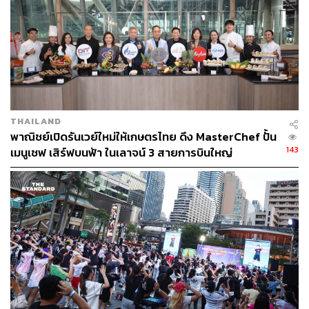
THAILAND
พาณิชย์เปิดรันเวย์ใหม่ให้เกษตรไทย ดึง MasterChef ปั้น
143
เมนูเชฟ เสิร์ฟบนฟ้า ในเลาจน์ 3 สายการบินใหญ่