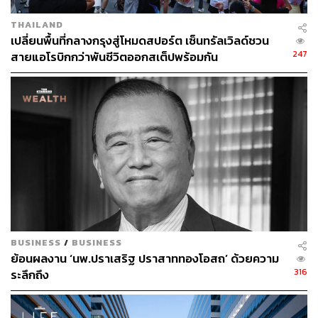
THAILAND
เปลี่ยนพื้นที่กลางกรุงสู่โหมดสปอร์ต เซ็นทรัลเวิลด์ชวน
247
สายแอโรบิกกว่าพันชีวิตออกสเต็ปพร้อมกัน
BUSINESS
/
BUSINESS
ย้อนผลงาน ‘นพ.ปราเสริฐ ปราสาททองโอสถ’ ด้วยความ
316
ระลึกถึง