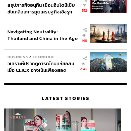
ข่าวที่เกี่ยวข้อง:
สรุปภารกิจอนุทิน เยือนอินโดนีเซีย
Khaolak Surf Town ชวนโต้คลื่นและผจญภัยไปบนเส้น
512
ขับเคลื่อนการทูตเศรษฐกิจเชิงรุก
ทาง Hidden Journey กับ Billabong Thailand
ประกาศหุ้นส่วนยุทธศาสตร์ไทย –
The Board Factory โรงงานเซิร์ฟบอร์ดที่อยู่ใกล้ทะเลที่
อินโดนีเซีย
สุดในโลก สวรรค์ของนักเซิร์ฟตัวจริง
Navigating Neutrality:
สำรวจ ‘วัฒนธรรมโต้คลื่น’ แห่งเกาะภูเก็ต กับการเติบโ
Thailand and China in the Age
146
ตสู่การท่องเที่ยวและกีฬา
of a New Global Order
BUSINESS
/
ECONOMIC
ภาพ:
Boardriders Thailand
วิเคราะห์ปรากฏการณ์คนแห่ขอสิน
2.4K
เชื่อ CLICX อาจเป็นเพียงยอด
TAGS:
Khaolak Surf Town
Bangkok Airways
ภูเขาน้ำแข็ง ของปัญหาหนี้ครัว
Better Surf Thailand
Surfing
Boardriders
Roxy
เรือนไทยที่ถูกซุกไว้
Surf Festival
โยคะ
มน โมนิค
พังงา
ครูแนน-วริษา สุทธิกุลพานิช
Memories Beach
LATEST STORIES
เขาหลัก พังงา
แว่นใหญ่-โอฬาร ชูใจ
กีฬาเซิร์ฟ