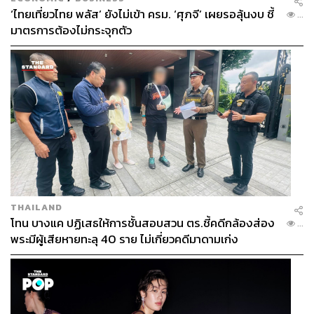
‘ไทยเที่ยวไทย พลัส’ ยังไม่เข้า ครม. ‘ศุภจี’ เผยรอลุ้นงบ ชี้
...
มาตรการต้องไม่กระจุกตัว
THAILAND
โทน บางแค ปฏิเสธให้การชั้นสอบสวน ตร.ชี้คดีกล้องส่อง
...
พระมีผู้เสียหายทะลุ 40 ราย ไม่เกี่ยวคดีมาดามเก่ง