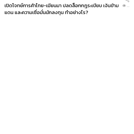
เปิดโจทย์การค้าไทย-เมียนมา ปลดล็อกกฎระเบียบ เงินข้าม
...
แดน และความเชื่อมั่นนักลงทุน ทำอย่างไร?
News
Wealth
Pop
Podcast
Video
Now
Opinion
Careers
Events
Privacy
About
Contact
Policy
FOR
ADVERTISING
MEMBERSHIP