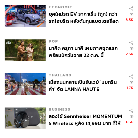
ที่ 40,000 ในอาชีพของเขา และกลายเป็นนักบาสเกตบอลคน
ECONOMIC
แรกในประวัติศาสตร์ NBA ที่ทำคะแนนถึง 40,000 แต้มได้
ยุคใหม่รถ EV ราคาเริ่ม (ถูก) กว่า
สำเร็จ โดยจังหวะประวัติศาสตร์ช็อตนี้ถูกถ่ายได้โดย วอลลี
3.5K
รถไฮบริด หลังต้นทุนแบตเตอรี่ลด
สกาลีจ์ ช่างภาพชื่อดังจากหนังสือพิมพ์ Los Angeles Times
ลง - จีนแห่บุกตลาดเกิดใหม่
ที่ทำงานมายาวนานกว่า 20 ปี
POP
นาคี๓ ครุฑา นาคี เผยภาพชุดแรก
ภาพ:
Wally Skalij / Getty Images
2.5K
พร้อมปักวันฉาย 22 ต.ค. นี้
THAILAND
เมื่อถนนกลายเป็นรันเวย์ ‘แยกริน
1.7K
คำ’ จัด LANNA HAUTE
COUTURE กลางสายฝน
BUSINESS
ลองใช้ Sennheiser MOMENTUM
666
5 Wireless หูฟัง 14,990 บาท ที่ให้
ผู้ใช้ถอดเปลี่ยนแบตเองได้ ก่อนกฎ
EU บังคับปีหน้า