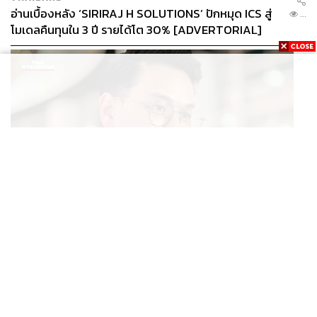
อ่านเบื้องหลัง ‘SIRIRAJ H SOLUTIONS’ ปักหมุด ICS สู่
...
โมเดลคืนทุนใน 3 ปี รายได้โต 30% [ADVERTORIAL]
วันที่ 6 พฤศจิกายน 2024 ลิซ่า-ลลิษา มโนบาล (LISA
BLACKPINK) เข้าร่วมชมการแข่งขันศึก F1 สนามที่ 6 ของ
ฤดูกาล 2024 ไมอามีกรังด์ปรีซ์ ที่สนามไมอามี อินเตอร์เนชัน
แนล ออโตโดรม เมืองไมอามี ฟลอริดา สหรัฐอเมริกา
พร้อม
รับหน้าที่เป็นผู้โบกธงตาหมากรุก
ซึ่งในอดีตมีแต่คนดังระดับ
โลกเท่านั้นที่ได้รับเกียรตินี้
POLITICS
ไชยชนก ย้ำรัฐบาลมีเสถียรภาพ-มั่นคง ไม่รู้กระแส 10
...
สส.กล้าธรรม ซบภูมิใจไทย ชี้ปรับ ครม. 1 ปีแค่กรอบประเมิน
โยนนายกฯ ตัดสินใจ