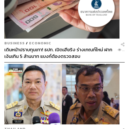
BUSINESS
/
ECONOMIC
เดินหน้าปราบทุนเทา! ธปท. เปิดเฮียริง ร่างเกณฑ์ใหม่ ฝาก
...
เงินเกิน 5 ล้านบาท แบงก์ต้องตรวจสอบ
วันที่ 9 พฤศจิกายน 2024 MT Pop นักเต้นชาวเวียดนาม
โชว์
สเต็ปสุดเจ๋ง
ที่เรียกเสียงฮือฮาจากผู้ชมเป็นอย่างมาก อีกทั้ง
การเต้นเพลงสไตล์อินเดียของเจ้าตัวยังกลายเป็นคลิปไวรัลที่มี
ผู้ชมมากกว่า 1 ล้านวิว และเขาปิดจ็อบด้วยการคว้าแชมป์
THAILAND