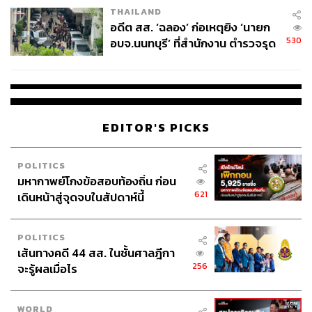
THAILAND
อดีต สส. ‘ฉลอง’ ก่อเหตุยิง ‘นายก
530
อบจ.นนทบุรี’ ที่สำนักงาน ตำรวจรุด
ลงพื้นที่
วันที่ 8 สิงหาคม 2024
เทนนิส-พาณิภัค วงศ์พัฒนกิจ ก้มลง
กราบโค้ชเช ชเวยองซอก หรือ ชัชชัย ชเว หัวหน้าผู้ฝึกสอนเท
ควันโดทีมชาติไทย หลังเอาชนะ กั๊วจิง จากจีน ในรอบชิงชนะ
EDITOR'S PICKS
เลิศ 2-1 ยก คว้าเหรียญทองโอลิมปิกได้สำเร็จเป็นสมัยที่ 2
ติดต่อกัน และปิดฉากอาชีพนักกีฬาทีมชาติไทยอย่างเป็น
POLITICS
ทางการ
มหากาพย์โกงข้อสอบท้องถิ่น ก่อน
621
เดินหน้าสู่จุดจบในสัปดาห์นี้
ภาพ:
ดิษยุตม์ ธนบุญชัย
POLITICS
เส้นทางคดี 44 สส. ในชั้นศาลฎีกา
256
จะรู้ผลเมื่อไร
WORLD