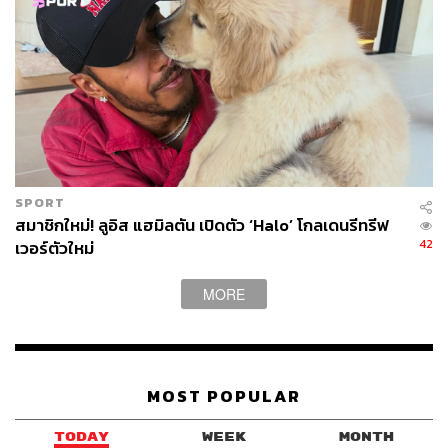
SPORT
สมาชิกใหม่! ลูอิส แฮมิลตัน เปิดตัว ‘Halo’ โกลเดนรีทรีฟ
42
เวอร์ตัวใหม่
MORE
MOST POPULAR
วันที่ 2 มีนาคม 2024 เลอบรอน เจมส์ จากลอสแอนเจลิส เลเก
อร์ส ขึ้นเลย์อัพในเกมพบกับเดนเวอร์ นักเก็ตส์ โดยนี่เป็นแต้ม
TODAY
WEEK
MONTH