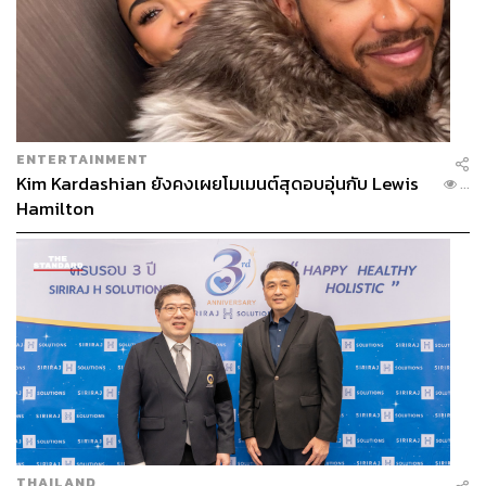
ตำนานนักชกและอดีตแชมป์โลกเฮฟวีเวต 3 สถาบัน ตบหน้า
เจค พอล (อายุ 27 ปี) นักมวยและยูทูเบอร์ชื่อดังแห่งโลก
ออนไลน์ ระหว่างการชั่งน้ำหนักและเผชิญหน้ากันครั้ง
สุดท้าย (Face Off) ก่อนชกจริงในไฟต์พิเศษซึ่งถ่ายทอดสด
ทาง Netflix
ENTERTAINMENT
Kim Kardashian ยังคงเผยโมเมนต์สุดอบอุ่นกับ Lewis
...
Hamilton
THAILAND