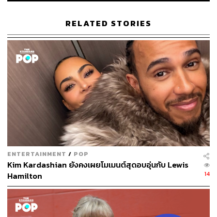
RELATED STORIES
ENTERTAINMENT
/
POP
Kim Kardashian ยังคงเผยโมเมนต์สุดอบอุ่นกับ Lewis
14
Hamilton
คิมเยจี นักกีฬายิงปืนสั้นอัดลมทีมชาติเกาหลีใต้ เจ้าของ
เหรียญเงินในการแข่งขันยิงปืนสั้นอัดลม 10 เมตรหญิง ที่
โอลิมปิกเกมส์ ปารีส 2024
และ ยูซุฟ ดิเคช สิงห์ปืนวัยเก๋าอายุ