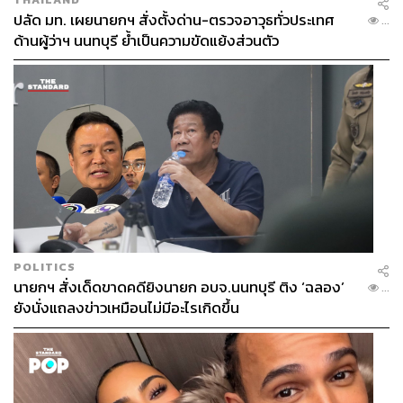
โลก Red Bull Dance Your Style World Final 2024 Mumbai
ปลัด มท. เผยนายกฯ สั่งตั้งด่าน-ตรวจอาวุธทั่วประเทศ
...
ด้านผู้ว่าฯ นนทบุรี ย้ำเป็นความขัดแย้งส่วนตัว
POLITICS
นายกฯ สั่งเด็ดขาดคดียิงนายก อบจ.นนทบุรี ติง ‘ฉลอง’
...
ยังนั่งแถลงข่าวเหมือนไม่มีอะไรเกิดขึ้น
วันที่ 16 พฤศจิกายน 2024 ไมค์ ไทสัน (อายุ 58 ปี) ยอด