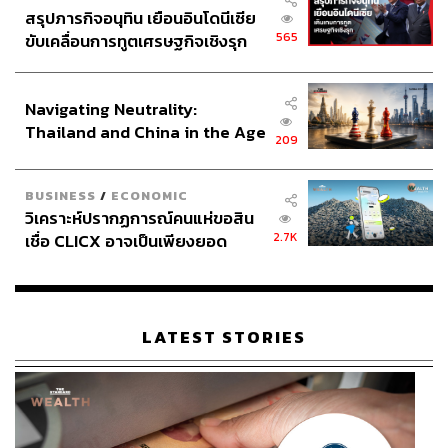
สรุปภารกิจอนุทิน เยือนอินโดนีเซีย
565
ขับเคลื่อนการทูตเศรษฐกิจเชิงรุก
ประกาศหุ้นส่วนยุทธศาสตร์ไทย –
อินโดนีเซีย
Navigating Neutrality:
Thailand and China in the Age
209
of a New Global Order
BUSINESS
/
ECONOMIC
วิเคราะห์ปรากฏการณ์คนแห่ขอสิน
2.7K
เชื่อ CLICX อาจเป็นเพียงยอด
วันที่ 28 มกราคม 2024 ยานนิก ซินเนอร์ นักหวดชาวอิตาลี
ภูเขาน้ำแข็ง ของปัญหาหนี้ครัว
ฉลองชัยชนะด้วยการลงไปนอนกับพื้นสนามเมลเบิร์นพาร์ก
เรือนไทยที่ถูกซุกไว้
หลังพลิกกลับมาเอาชนะ ดานิล เมดเวเดฟ จากรัสเซีย ไปแบบ
สุดมัน 3-2 เซ็ต พร้อมคว้าแชมป์ออสเตรเลียนโอเพน 2024 ไป
LATEST STORIES
ครอง
ภาพ:
Darrian Traynor / Getty Images