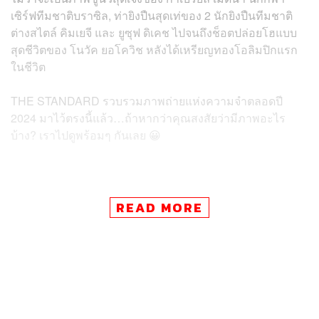
เซิร์ฟทีมชาติบราซิล, ท่ายิงปืนสุดเท่ของ 2 นักยิงปืนทีมชาติ
ต่างสไตล์ คิมเยจี และ ยูซุฟ ดิเคช ไปจนถึงช็อตปล่อยโฮแบบ
สุดชีวิตของ โนวัค ยอโควิช หลังได้เหรียญทองโอลิมปิกแรก
ในชีวิต
THE STANDARD รวบรวมภาพถ่ายแห่งความจำตลอดปี
2024 มาไว้ตรงนี้แล้ว…ถ้าหากว่าคุณสงสัยว่ามีภาพอะไร
บ้าง? เราไปดูพร้อมๆ กันเลย 😀
READ MORE