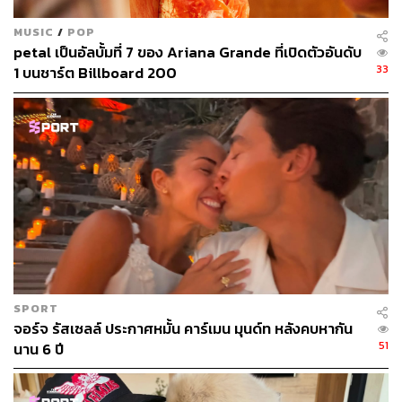
MUSIC
/
POP
petal เป็นอัลบั้มที่ 7 ของ Ariana Grande ที่เปิดตัวอันดับ
33
1 บนชาร์ต Billboard 200
วันที่ 11 กุมภาพันธ์ 2024 ทราวิส เคลซี ปีกในของแคนซัส ซิตี้
ชีฟส์ เข้าสวมกอดและจูบ เทย์เลอร์ สวิฟต์ ศิลปินชื่อดังและ
แฟนของเขา หลังจากที่คว้าแชมป์ซูเปอร์โบวล์ ครั้งที่ 58
ภาพ:
Ezra Shaw / Getty Images
SPORT
จอร์จ รัสเซลล์ ประกาศหมั้น คาร์เมน มุนด์ท หลังคบหากัน
51
นาน 6 ปี