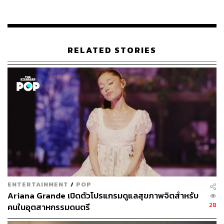
RELATED STORIES
HYHBkk Live! with Devendra Banhart Solo
What:
ศิลปินโฟล์กอะคูสติกป๊อปสุดละมุน เดเวนดรา แบน
ฮาร์ต (Devendra Banhart) ที่หลายคนแอบฮัมตามมานาน ดิ่ง
มาเมืองไทยเพื่อจัดการแสดงสดที่งาน ‘#HYBKK Live! with
ENTERTAINMENT
/
POP
Devendra Banhart Solo’ ขนเพลงแนวละตินเข้าใจง่ายน่า
Ariana Grande เปิดตัวโปรแกรมดูแลสุขภาพจิตสำหรับ
รักๆ อย่าง
Lover, Mi Negrita
,
Santa Maria de Feira
หรือ
28
คนในอุตสาหกรรมดนตรี
Won’t You Come Over
มาเล่นให้ฟังด้วยแบบเอ็กซ์คลูซีฟ