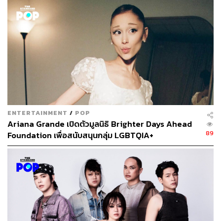
When:
16 มิถุนายน 2561 เวลา 19.30-22.00 น.
Where:
หอประชุมพรประภา ชั้น 5 อาคารสยามกลการ
ปทุมวัน กรุงเทพฯ
Why:
นี่เป็นครั้งแรกที่เขามาเมืองไทย ใครที่หลงรักเสียง
ดนตรีของชายคนนี้มานานอย่าพลาดไปให้กำลังใจเขาด้วย
ล่ะ!
How:
บัตรขายเกลี้ยง แต่เข้าไปชมรายละเอียดกันได้ที่
www.f
acebook.com/events/205387380062862
Stop:
BTS สถานีสนามกีฬาแห่งชาติ
ENTERTAINMENT
/
POP
Ariana Grande เปิดตัวมูลนิธิ Brighter Days Ahead
89
Foundation เพื่อสนับสนุนกลุ่ม LGBTQIA+