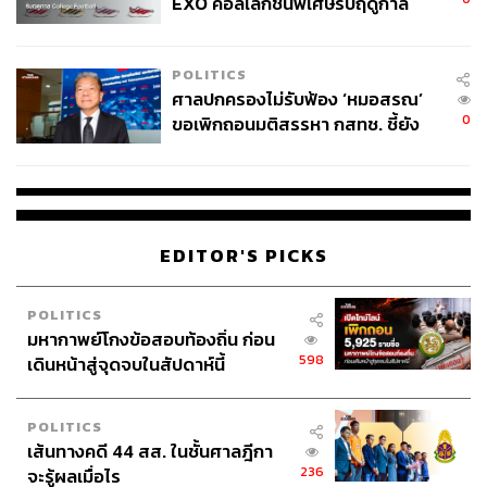
EXO คอลเล็กชันพิเศษรับฤดูกาล
College Football
POLITICS
ศาลปกครองไม่รับฟ้อง ‘หมอสรณ’
0
ขอเพิกถอนมติสรรหา กสทช. ชี้ยัง
ไม่ใช่ผู้เดือดร้อนเสียหาย
นิทรรศการของขวัญแห่งมิตรภาพ
What:
สถานทูตสหรัฐอเมริกาประจำประเทศไทย จัดงาน
‘นิท
รรศการของขวัญแห่งมิตรภาพ’ (Great and Good Friends)
EDITOR'S PICKS
โดยจัดแสดงของขวัญที่พระมหากษัตริย์ไทยพระราชทานแก่
ประธานาธิบดีสหรัฐอเมริกา และที่ประธานาธิบดี
สหรัฐอเมริกาทูลเกล้าฯ ถวายแด่พระมหากษัตริย์ไทยมา
POLITICS
มหากาพย์โกงข้อสอบท้องถิ่น ก่อน
ตลอด 200 ปี โดยจัดแสดงเพื่อฉลองความสัมพันธ์ที่มีมาอย่าง
598
เดินหน้าสู่จุดจบในสัปดาห์นี้
ยาวนานของทั้งสองประเทศตลอด 200 ปี
When:
วันนี้ถึง 30 มิถุนายน 2561 เวลา 09.00-16.30 น.
Where:
พิพิธภัณฑ์ผ้าในสมเด็จพระนางเจ้าสิริกิติ์ พระบรม
POLITICS
ราชินีนาถ ถนนหน้าพระลาน แขวงพระบรมมหาราชวัง เขต
เส้นทางคดี 44 สส. ในชั้นศาลฎีกา
พระนคร กรุงเทพฯ
236
จะรู้ผลเมื่อไร