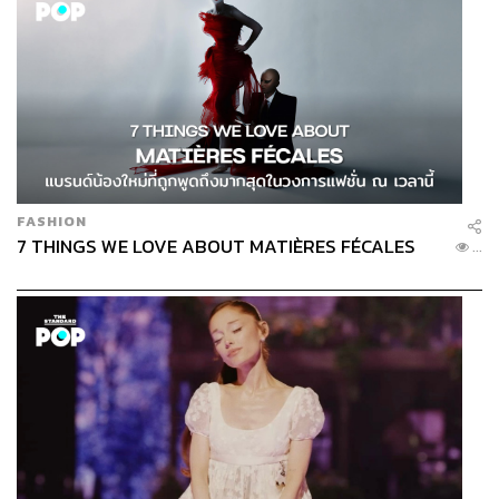
Cup ฟุตบอลโลกปี 2018 ส่วนใครที่หาที่ลงจิบเครื่องดื่มเบาๆ
กับเพื่อนเพื่อต้อนรับเทศกาลฟุตบอลครั้งยิ่งใหญ่นี้ ร้าน Beer
Belly ชวนมานั่งนอกร้านที่ป๊อปอัพบาร์ชั้น 1 หน้าจอยักษ์ จิบ
พรายฟองกันสดๆ ละเลียดรสความมันของเกมกีฬา พร้อมกับ
เมนูอาหารแกล้มเบียร์ ให้ไม่พลาดช็อตเด็ดของทีมโปรด มี
ไลฟ์แบนด์ให้ฟังเสนาะหูกันช่วงพักครึ่งระหว่างถกเกมกันให้
สนุกปากด้วยนะ
When:
14 มิถุนายน ถึง 15 กรกฎาคม 2561 ตั้งแต่เวลา
FASHION
17.00 น.
7 THINGS WE LOVE ABOUT MATIÈRES FÉCALES
...
Where:
Beer Belly ชั้น G 72 Courtyard ทองหล่อ ซอย
สุขุมวิท 55 กรุงเทพฯ
Why:
ข้ออ้างดีๆ ที่จะได้ออกมานั่งชิลเอาต์ดอร์ ชมนักเตะ
หรือทีมขวัญใจกับคนคอเดียวกัน
How:
สำรองที่นั่งได้ที่ 0 2392 7770,
www.facebook.com/ev
ents/170563200288802
Stop:
BTS สถานีทองหล่อ