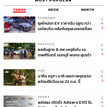
MOST POPULAR
เคยผ่านประสบการณ์เป็นหนี้นับสิบล้าน แต่สามารถปลดแอก
ปัญหาการเงินได้อย่างรวดเร็วที่จะมาปรับจูนองศาความคิด
TODAY
WEEK
MONTH
เรื่องการเงินให้ชีวิตการเงินดีขึ้นกว่าเก่า
ECONOMIC
When:
16-17 มิถุนายน 2561 (รอบ 14.00 น. และรอบ 19.00
ยุคใหม่รถ EV ราคาเริ่ม (ถูก) กว่า
น.)
0
รถไฮบริด หลังต้นทุนแบตเตอรี่ลด
Where:
โรงละครอักษรา คิง เพาเวอร์ ถนนรางน้ำ กรุงเทพฯ
ลง - จีนแห่บุกตลาดเกิดใหม่
Why:
มาปลดแอกชีวิตการเงินแบบเดิมๆ ยกเครื่องใหม่ใน
เรื่องความคิดทำในสิ่งที่แตกต่างเพื่ออนาคตการเงินที่ดีขึ้น
POLITICS
กว่าเดิมกันไหม?
ผลชันสูตร 8 ศพ เหตุยิงใน รร.
How:
จองบัตรได้ที่ไทยทิคเก็ตเมเจอร์ทุกสาขา สอบถาม
0
เทพศิรินทร์ นนทบุรี พบกระสุนเข้า
ข้อมูลเพิ่มเติม โทร. 0 2262 3456
จุดสำคัญ ‘ศีรษะ-หน้าอก’ ครูถูกยิง
Stop:
BTS สถานีอนุสาวรีย์ชัยสมรภูมิ
4 นัด จากระยะไกล
POP
นาคี๓ ครุฑา นาคี เผยภาพชุดแรก
0
พร้อมปักวันฉาย 22 ต.ค. นี้
SPORT
adidas เปิดตัว Adizero EVO SL
0