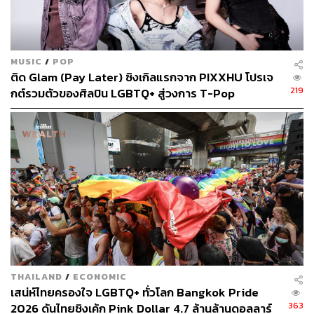
MUSIC
/
POP
Wine + Burger = ?
ติด Glam (Pay Later) ซิงเกิลแรกจาก PIXXHU โปรเจ
What:
เปลี่ยนบรรยากาศการชิมไวน์และหม่ำแฮมเบอร์เกอร์
219
กต์รวมตัวของศิลปิน LGBTQ+ สู่วงการ T-Pop
แบบใหม่ๆ Natural Wine ชวนร้านเบอร์เกอร์ดังประจำกรุง
อย่าง Daniel Thaiger มาจับคู่ไวน์ออร์แกนิกกับเบอร์เกอร์กัน
บ้าง โดยมีทั้งการสอนเรื่องของความแตกต่างระหว่างไวน์
ออร์แกนิกกับไวน์ทั่วไป พร้อมกับชิมเบอร์เกอร์เนื้อแน่น 4 ชิ้น
ที่จับคู่ไปพร้อมไวน์ 4 ชนิดกันด้วย
When:
16 มิถุนายน 2561 เวลา 18.00-20.00 น.
Where:
Daniel Thaiger โครงการ The Commons ซอย
ทองหล่อ สุขุมวิท 55 กรุงเทพฯ
Why:
หากยังไม่เคยลองชิมไวน์ธรรมชาติจับคู่กับเบอร์เกอร์
สุด Juicy ต้องมา!
How:
ราคา 2,000 บาทต่อคน อ่านรายละเอียดได้ทาง
www.f
THAILAND
/
ECONOMIC
acebook.com/events/190608961661559
เสน่ห์ไทยครองใจ LGBTQ+ ทั่วโลก Bangkok Pride
Stop:
BTS สถานีทองหล่อ
363
2026 ดันไทยชิงเค้ก Pink Dollar 4.7 ล้านล้านดอลลาร์