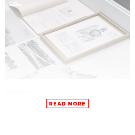
Into History
What:
กรมศิลปากร ร่วมกับมูลนิธิพระราชนิเวศน์
READ MORE
มฤคทายวัน ในพระอุปถัมภ์ สมเด็จพระเจ้าภคินีเธอ เจ้าฟ้า
เพชรรัตนราชสุดา สิริโสภาพัณณวดี จัด
นิทรรศการ ‘วังน่านิ
มิต’
ซึ่งนำข้อมูลและหลักฐานทางประวัติศาสตร์ของ
พระราชวังบวรสถานมงคล (วังหน้า) มาถ่ายทอดเรื่องราว
ผ่านภาษาภาพ (Visual Language) ผ่านเทคโนโลยีการ