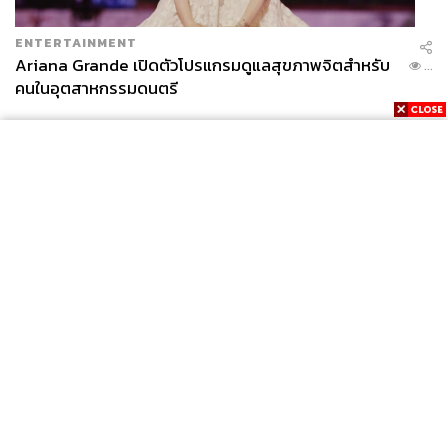
ENTERTAINMENT
Ariana Grande เปิดตัวโปรแกรมดูแลสุขภาพจิตสำหรับ
...
คนในอุตสาหกรรมดนตรี
Love Is Love
News
Wealth
Pop
What:
เฉลิมฉลองความรักและอิสระทางเพศให้ชุ่มฉ่ำกับ
Podcast
Video
Now
ปาร์ตี้สุดยิ่งใหญ่และเฟี้ยวที่สุดของชาว LGBTQ ครั้งแรกใน
Opinion
Careers
Events
เอเชียกับงาน Circuit Festival Asia 2018 ต้นตำรับปาร์ตี้เกย์ที่
Privacy
About
Contact
ใหญ่ที่สุดในโลก ซึ่งมีประวัติความเป็นมายาวนานตั้งแต่ปลาย
Policy
ยุค 70s และกลับมามีชีวิตชีวาอีกครั้งในปัจจุบัน โดยมีเมือง
FOR
ADVERTISING
หลวงของปาร์ตี้อยู่ที่บาร์เซโลนา ประเทศสเปน ก่อนจะขยาย
ความสนุกสนานสู่เมืองใหญ่ทั่วทุกมุมโลก งานนี้โปรดักชัน