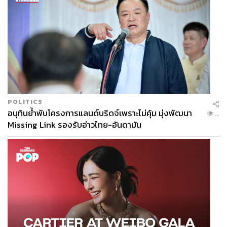
What is Gender?
What:
‘ชายหญิงสิ่งสมมุติ: Gender Illumination’
คือ
นิทรรศการที่ว่าด้วยความหลากหลายทางเพศ โดยเชิญผู้ชม
มาเปิดโลกทัศน์เพื่อเรียนรู้และทำความเข้าใจในเพศที่หลาก
หลายด้วยการจัดแสดงผลงานที่จะไปกระตุกต่อมความคิดใน
เรื่องของความเท่าเทียมทางเพศ ตลอดจนความปลอดภัยและ
POLITICS
อนุทินย้ำพับโครงการแลนด์บริดจ์เพราะไม่คุ้ม มุ่งพัฒนา
ความเป็นส่วนตัวในที่สาธารณะ งานนี้ยังมีความน่าสนใจตรง
...
Missing Link รองรับอ่าวไทย-อันดามัน
ที่นำสิ่งของที่จัดแสดงมาจากความทรงจำของบุคคลจริง
When:
วันนี้ถึง 30 กันยายน 2561 ทุกวันอังคารถึงวันอาทิตย์
(ปิดวันจันทร์) เวลา 10.00-18.00 น.
Where:
สถาบันพิพิธภัณฑ์การเรียนรู้แห่งชาติ (มิวเซียม
สยาม) ถนนสนามไชย แขวงพระบรมมหาราชวัง เขต
พระนคร กรุงเทพฯ
Why:
นิทรรศการนี้อาจปรับองศา เปลี่ยนมุมมองที่เคยมีต่อ
คนใกล้ตัวที่คุณยังไม่เข้าใจก็เป็นได้
How:
โทร.
0 2225 2777,
www.museumsiam.org