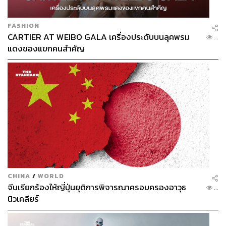
Stop:
BTS สถานีสะพานตากสิน ต่อเรือด่วนเจ้าพระยาขึ้นที่
ท่าราชินีหรือท่าเตียน หรือรถขนส่งสาธารณะ สาย 3, 6, 9,
FASHION
12, 47, 53, 82, 524
CARTIER AT WEIBO GALA เครื่องประดับบนลุคพรม
...
แดงของแขกคนสำคัญ
CHINA
/
WORLD
จีนเรียกร้องให้ญี่ปุ่นยุติการพิจารณาครอบครองอาวุธ
...
นิวเคลียร์
Beer & Balls
What:
มหกรรมลูกหนังระดับโลกกลับมาแล้วกับ FIFA World