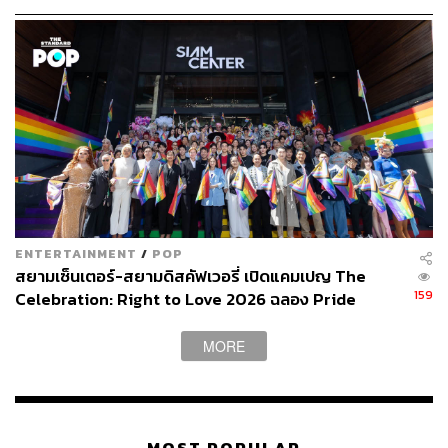
ENTERTAINMENT
/
POP
สยามเซ็นเตอร์-สยามดิสคัฟเวอรี่ เปิดแคมเปญ The
159
Celebration: Right to Love 2026 ฉลอง Pride
Month ใจกลางสยาม [PR News]
Show Me the Money
MORE
What:
ชมทอล์กโชว์เรื่องเงินๆ ทองๆ ที่งาน ‘SCB Presents
MONEY COACH ON STAGE 4.0 เรโวลูชั่น’ ที่จัดขึ้นเป็นครั้ง
ที่ 4 ในตอน ‘การเงินมีปัญหา ถึงเวลาต้องปฏิวัติ’ โดย
คุณจักร
พงษ์ เมษพันธุ์ (หนุ่ม เดอะ มันนี่ โค้ช)
โค้ชทางด้านการเงินที่