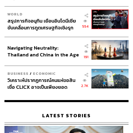
Why:
ภายในงานยังมีของขวัญชิ้นหาชมได้ยากที่ย้อนไปถึง
ประวัติศาสตร์ของทั้งสองชาติเชียวนะ
WORLD
How:
อัตราค่าเข้าชมสำหรับผู้ใหญ่ 150 บาท และนักเรียน
สรุปภารกิจอนุทิน เยือนอินโดนีเซีย
นิสิต นักศึกษาที่แสดงบัตร 50 บาท เด็กอายุต่ำกว่า 12 ปี เข้า
554
ขับเคลื่อนการทูตเศรษฐกิจเชิงรุก
ชมฟรี โดยจำหน่ายบัตรถึงเวลา 15.30 น. ดูข้อมูลเพิ่มเติมได้
ประกาศหุ้นส่วนยุทธศาสตร์ไทย –
ทางเว็บไซต์
www.greatandgoodfriends.com
อินโดนีเซีย
Stop:
MRT สถานีหัวลำโพง หรือ BTS สถานีพญาไท แล้วต่อ
Navigating Neutrality:
รถสาธารณะ
Thailand and China in the Age
191
of a New Global Order
BUSINESS
/
ECONOMIC
วิเคราะห์ปรากฏการณ์คนแห่ขอสิน
2.7K
เชื่อ CLICX อาจเป็นเพียงยอด
ภูเขาน้ำแข็ง ของปัญหาหนี้ครัว
เรือนไทยที่ถูกซุกไว้
LATEST STORIES