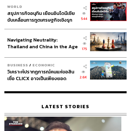
WORLD
สรุปภารกิจอนุทิน เยือนอินโดนีเซีย
544
ขับเคลื่อนการทูตเศรษฐกิจเชิงรุก
ประกาศหุ้นส่วนยุทธศาสตร์ไทย –
อินโดนีเซีย
Navigating Neutrality:
Thailand and China in the Age
175
of a New Global Order
BUSINESS
/
ECONOMIC
วิเคราะห์ปรากฏการณ์คนแห่ขอสิน
2.6K
เชื่อ CLICX อาจเป็นเพียงยอด
ภูเขาน้ำแข็ง ของปัญหาหนี้ครัว
เรือนไทยที่ถูกซุกไว้
LATEST STORIES