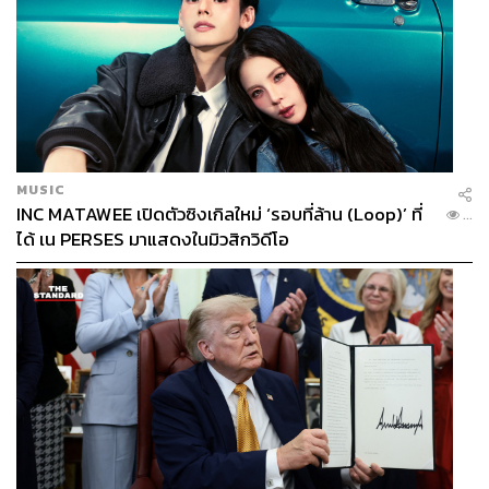
TAGS:
Pride Month 2026
ศิลปะ
ประเทศไทย
Siam Discovery
วัฒนธรรม
LGBTQIA+
Siam Center
Pride Month
แฟชั่น
สยาม
MUSIC
INC MATAWEE เปิดตัวซิงเกิลใหม่ ‘รอบที่ล้าน (Loop)’ ที่
...
ได้ เน PERSES มาแสดงในมิวสิกวิดีโอ
158
ABOUT THE AUTHOR
THE STANDARD POP TEAM
ALL THINGS THAT SHAPE AND SHIFT
CULTURE. Instagram / Facebook / Twitter :
thestandardpop