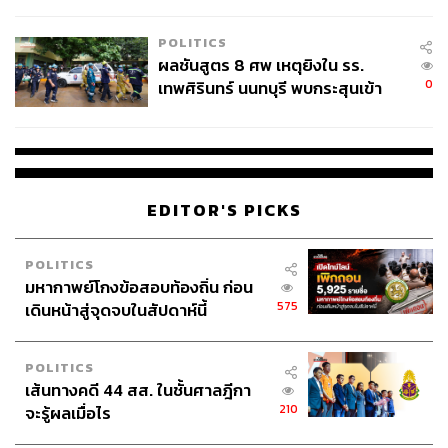
ชั่วคราว หลังเหตุใช้อาวุธปืนภายใน
โรงเรียนคลี่คลาย
POLITICS
ผลชันสูตร 8 ศพ เหตุยิงใน รร.
0
เทพศิรินทร์ นนทบุรี พบกระสุนเข้า
จุดสำคัญ ‘ศีรษะ-หน้าอก’ ครูถูกยิง
4 นัด จากระยะไกล
ภาคธุรกิจและแบรนด์ต่างๆ ยังเข้ามาเป็นส่วนหนึ่งของการ
EDITOR'S PICKS
เฉลิมฉลองครั้งนี้ ไม่ว่าจะเป็น 27 FRIDAY, A.CEMI, AKE
AKE, Bonchon, Converse, Frank., Jaspal Group, KIKO
MILANO, Merge, ORI, Please Yogurt Bar, Ravipa,
POLITICS
Shepedence, Silhouette, Sleeping Cloud, Super Daddy
มหากาพย์โกงข้อสอบท้องถิ่น ก่อน
Store, Tar Mafia, Victoria’s Secret, Vintel, WARA, Yoguruto
575
เดินหน้าสู่จุดจบในสัปดาห์นี้
และตำกระเทยสาเกต รวมถึง Absolute Siam Store ที่นำ
แบรนด์ดีไซเนอร์ไทยมาร่วมสร้างสีสันตลอดเดือน
POLITICS
เส้นทางคดี 44 สส. ในชั้นศาลฎีกา
210
จะรู้ผลเมื่อไร