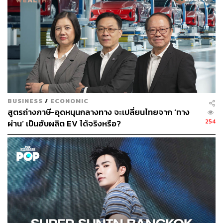
อะตอม-ปกรณ์ แก้วดี, Frankie Wonga, อาร์ต อารยา, เบ้บ-ธน
ทัต, ซิลวี่-ภาวิดา, นาบุญ ผลาศักดิ์ รวมถึงนักแสดงจากซีรีส์
Lost to Light, Make It Right, Cupid Wall–โยฮัน เคนจิ และ
ตัวแทนจากองค์กรและคอมมูนิตี้ต่าง ๆ
BUSINESS
/
ECONOMIC
สูตรถ่างภาษี-อุดหนุนกลางทาง จะเปลี่ยนไทยจาก ‘ทาง
254
ผ่าน’ เป็นฮับผลิต EV ได้จริงหรือ?