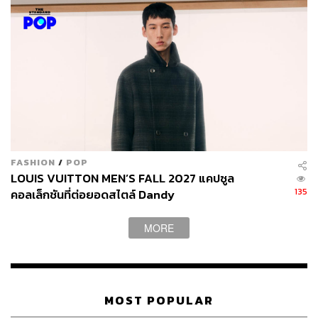
อีกหนึ่งนิทรรศการคือ Thailand’s Drag Star Extra-bition
2026 โดย Yellow Channel ซึ่งจัดแสดง 13 ชุดไฮไลต์จากผู้
เข้าประกวดเวที Thailand’s Drag Star 2026 พร้อมการแสดง
พิเศษจาก Foiegras ผู้ชนะคนแรกของเวที Thailand’s Drag
FASHION
/
POP
Star 2025 และ Drag Performer จากทีม Drag Bangkok
LOUIS VUITTON MEN’S FALL 2027 แคปซูล
กิจกรรมนี้ชวนมอง Drag ในฐานะศิลปะการแสดงที่ผสาน
135
คอลเล็กชันที่ต่อยอดสไตล์ Dandy
แฟชั่น ตัวตน เพศสภาพ และจินตนาการเข้าด้วยกัน
MORE
MOST POPULAR