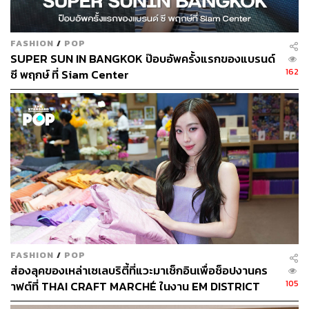
FASHION
/
POP
SUPER SUN IN BANGKOK ป๊อบอัพครั้งแรกของแบรนด์
162
ซี พฤกษ์ ที่ Siam Center
นิทรรศการ Road To Bangkok World Pride Photo
Exhibition รวบรวมภาพถ่ายประวัติศาสตร์ของคอมมูนิตี้
LGBTQ+ ไทยช่วงปี 2023-2025 เพื่อสะท้อนการขับเคลื่อน
ความเท่าเทียมและการเติบโตของ Pride จากระดับท้องถิ่นสู่
ประเด็นสำคัญของประเทศ
FASHION
/
POP
ส่องลุคของเหล่าเซเลบริตี้ที่แวะมาเช็กอินเพื่อช็อปงานคร
105
าฟต์ที่ THAI CRAFT MARCHÉ ในงาน EM DISTRICT
SENSE OF THAI 2026 [PR NEWS]