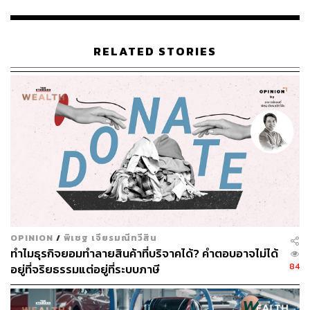
Pride และพันธมิตรหลากหลายวงการ เพื่อรวมเสียงจาก
ศิลปิน นักแสดง ครีเอเตอร์ ตัวแทนองค์กร และคอมมูนิตี้
LGBTQIA+ มาร่วมพูดคุยในประเด็นที่เกี่ยวข้องกับชีวิตจริง
RELATED STORIES
ของผู้คน ทั้ง Diversity, BL-GL, Safe Space, Gender-
Affirming Surgery และ Soft Power ของไทย
OPINION
/
พิเชฐ เจียรมณีทวีสิน
ทำไมธุรกิจยอมทำลายสินค้าที่บริจาคได้? คำตอบอาจไม่ได้
ผู้ร่วมกิจกรรมประกอบด้วยศิลปินจาก DOMUNDI, ติ๊ก-กัญญา
84
อยู่ที่จริยธรรมแต่อยู่ที่ระบบภาษี
รัตน์ จิรรัชชกิจ, แอปเปิ้ล-ลาภิสรา อินทรสูต, มิ้ม-ปัณฑิตา
วัญญู, เก่ง-ธชย ประทุมวรรณ, ต๋อง-ธนายุทธ ฐากูรอรรถยา,