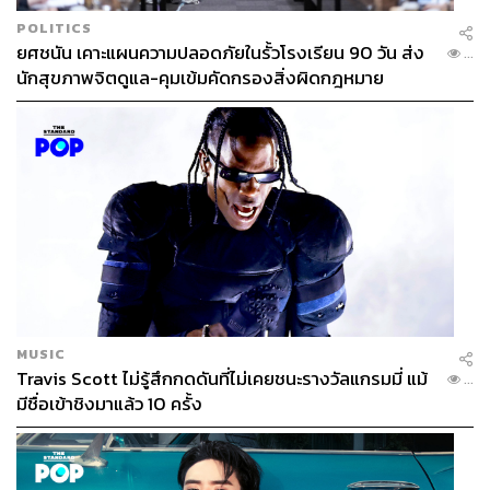
แคมเปญ “The Celebration: Right to Love 2026” เป็นการ
POLITICS
ตอกย้ำบทบาทของสยามเซ็นเตอร์และสยามดิสคัฟเวอรี่ใน
ยศชนัน เคาะแผนความปลอดภัยในรั้วโรงเรียน 90 วัน ส่ง
...
การเป็นพื้นที่สาธารณะเพื่อคอมมูนิตี้ LGBTQIA+ ที่เชื่อมโยง
นักสุขภาพจิตดูแล-คุมเข้มคัดกรองสิ่งผิดกฎหมาย
ความหลากหลายเข้ากับชีวิตประจำวัน โดยผู้สนใจสามารถ
เข้าร่วมกิจกรรม นิทรรศการ และการแสดงพิเศษต่าง ๆ ได้
ตลอดเดือนมิถุนายนนี้
MUSIC
Travis Scott ไม่รู้สึกกดดันที่ไม่เคยชนะรางวัลแกรมมี่ แม้
...
มีชื่อเข้าชิงมาแล้ว 10 ครั้ง