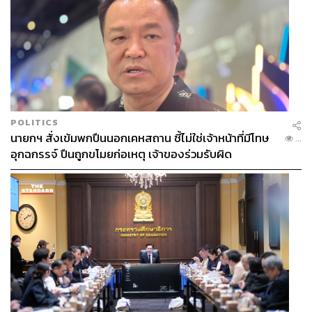
LFC Retail Thailand ก็ร่วมฉลอง Pride Month ด้วยการ
เปลี่ยนโลโก้ Liverbird เป็นเวอร์ชันสี Pride สุดพิเศษ พร้อมนำ
เสนอ LFC Pride Collection ณ Discovery Plaza ชั้น G สยาม
ดิสคัฟเวอรี่ ความร่วมมือนี้ช่วยขยายบรรยากาศ Pride ไปสู่
กลุ่มแฟนกีฬาและคอมมูนิตี้ระดับสากลที่มีฐานผู้ติดตามกว้าง
ขวาง
POLITICS
นายกฯ สั่งเข้มพกปืนนอกเคหสถาน ชี้ไม่ใช่เจ้าหน้าที่มีโทษ
...
อุกฉกรรจ์ ปืนถูกขโมยก่อเหตุ เจ้าของร่วมรับผิด
นอกเหนือจากกิจกรรมในพื้นที่ สยามเซ็นเตอร์และสยาม
ดิสคัฟเวอรี่ยังร่วมสนับสนุน Bangkok Pride Parade และเป้า
หมายการผลักดันประเทศไทยสู่การเป็นเจ้าภาพ Bangkok
World Pride 2030 โดยเมื่อวันที่ 31 พฤษภาคม 2569
สยามเซ็นเตอร์ได้ร่วมต้อนรับขบวนพาเหรด พร้อมด้วยศิลปิน
คนดัง และคอมมูนิตี้ต่างๆ อาทิ ตัวแทนจาก The Face
Thailand, สมาคมส่งเสริมคอนเทนต์วายไทย, การแสดงจาก
PrideChella Global Drag Star Show, Bangkok Gay Men’s
Chorus และต้น-ธนษิต