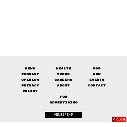
News
Wealth
Pop
Podcast
Video
Now
Opinion
Careers
Events
Privacy
About
Contact
Policy
FOR
ADVERTISING
MEMBERSHIP