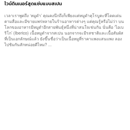
ไวน์ดินเนอร์สุดแซ่บแบบสเปน
เวลาเราพูดถึง ‘หมูดำ’ คุณคงนึกถึงก็เพียงแต่หมูดำคุโรบูตะที่โดดเด่น
ตามสื่อและมีขายแพร่หลายในร้านอาหารต่างๆ แต่คุณรู้หรือไม่ว่า บน
โลกของอาหารมีหมูดำอีกสายพันธุ์หนึ่งที่น่าสนใจเช่นกัน นั่นคือ ‘ไอเบ
ริโก’ (Iberico) เนื้อหมูดำจากสเปน นอกจากจะมีรสชาติและเนื้อสัมผัส
ที่เป็นเอกลักษณ์แล้ว ยังขึ้นชื่อว่าเป็นเนื้อหมูที่ราคาแพงแสนแพง ลอง
ไปชิมกันสักหน่อยดีไหม? ...