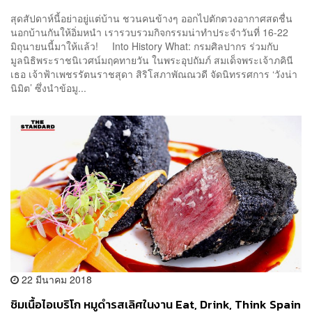
สุดสัปดาห์นี้อย่าอยู่แต่บ้าน ชวนคนข้างๆ ออกไปตักตวงอากาศสดชื่น
นอกบ้านกันให้อิ่มหนำ เรารวบรวมกิจกรรมน่าทำประจำวันที่ 16-22
มิถุนายนนี้มาให้แล้ว! Into History What: กรมศิลปากร ร่วมกับ
มูลนิธิพระราชนิเวศน์มฤคทายวัน ในพระอุปถัมภ์ สมเด็จพระเจ้าภคินี
เธอ เจ้าฟ้าเพชรรัตนราชสุดา สิริโสภาพัณณวดี จัดนิทรรศการ ‘วังน่า
นิมิต’ ซึ่งนำข้อมู...
22 มีนาคม 2018
ชิมเนื้อไอเบริโก หมูดำรสเลิศในงาน Eat, Drink, Think Spain