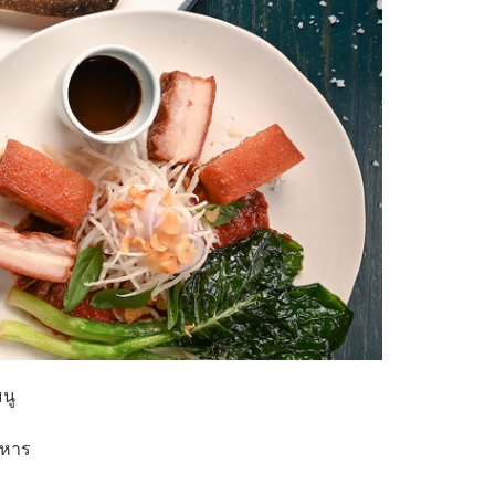
นู
าหาร