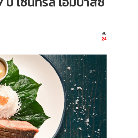
ปี เซ็นทรัล เอ็มบาสซี
24