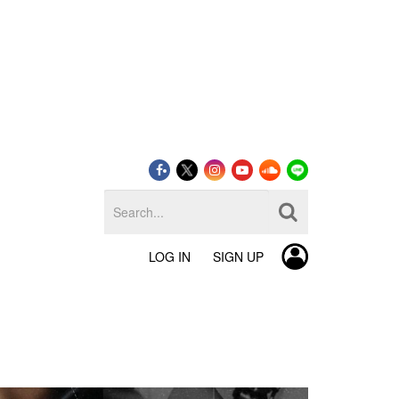
LOG IN
SIGN UP