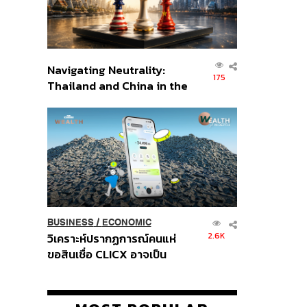
Navigating Neutrality:
175
Thailand and China in the
Age of a New Global
Order
BUSINESS
/
ECONOMIC
2.6K
วิเคราะห์ปรากฏการณ์คนแห่
ขอสินเชื่อ CLICX อาจเป็น
เพียงยอดภูเขาน้ำแข็ง ของ
ปัญหาหนี้ครัวเรือนไทยที่ถูกซุก
ไว้