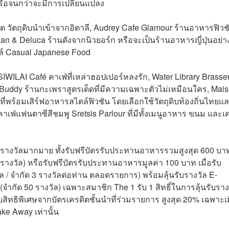
หรือจนกว่าจะมีการเปลี่ยนแปลง
าโต วัตถุดิบนำเข้าจากอิตาลี, Audrey Cafe Glamour ร้านอาหารฟิวชั
 & Deluca ร้านดังจากนิวยอร์ก หรือจะเป็นร้านอาหารญี่ปุ่นอย่า
ตล์ Casual Japanese Food
WILAI Café คาเฟ่ที่เหล่าฮอปเปอร์หลงรัก, Water Library Brasse
 Buddy ร้านกะเพราสูตรเด็ดที่มีความเฉพาะตัวไม่เหมือนใคร, Mai
ที่พร้อมเสิร์ฟอาหารสไตล์ฟิวชัน โดยเลือกใช้วัตถุดิบท้องถิ่นไทยแ
 คาเฟ่แฟนตาซีสีชมพู Sretsis Parlour ที่มีทั้งเมนูอาหาร ขนม และเค
รับรางวัลมากมาย ทั้งรับฟรีบัตรรับประทานอาหารรวมสูงสุด 600 บา
างวัล) หรือรับฟรีบัตรรับประทานอาหารมูลค่า 100 บาท เมื่อรับ
 จำกัด 3 รางวัลต่อท่าน ตลอดรายการ) พร้อมลุ้นรับรางวัล E-
ำกัด 50 รางวัล) เฉพาะสมาชิก The 1 รับ 1 สิทธิ์ในการลุ้นรับราง
ทธิพิเศษจากบัตรเครดิตชั้นนำที่ร่วมรายการ สูงสุด 20% เฉพาะเม
ke Away เท่านั้น