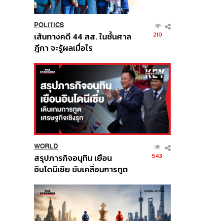
POLITICS
210
เส้นทางคดี 44 สส. ในชั้นศาล
ฎีกา จะรู้ผลเมื่อไร
WORLD
543
สรุปภารกิจอนุทิน เยือน
อินโดนีเซีย ขับเคลื่อนการทูต
เศรษฐกิจเชิงรุก ประกาศหุ้น
ส่วนยุทธศาสตร์ไทย –
อินโดนีเซีย