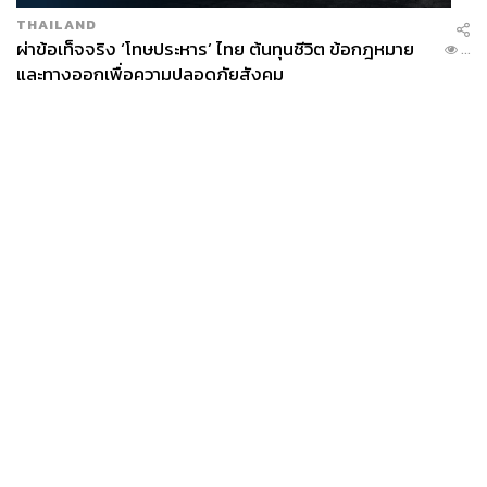
THAILAND
ผ่าข้อเท็จจริง ‘โทษประหาร’ ไทย ต้นทุนชีวิต ข้อกฎหมาย
...
และทางออกเพื่อความปลอดภัยสังคม
News
Wealth
Pop
Podcast
Video
Now
Opinion
Careers
Events
Privacy
About
Contact
Policy
FOR
ADVERTISING
MEMBERSHIP