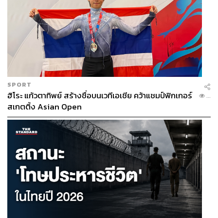
ABOUT THE AUTHOR
วาราดา ทองจำนงค์
Content Creator สำนักข่าว THE
STANDARD WEALTH
SPORT
ฮิโระ แก้วตาทิพย์ สร้างชื่อบนเวทีเอเชีย คว้าแชมป์ฟิกเกอร์
...
สเกตติ้ง Asian Open