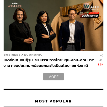
ชี้โครงสร้างส่งออกไทยไม่เปลี่ยน สวนทางเวียดนามมุ่ง
สู่สินค้ามูลค่าสูง
Kim Eng Tan มองว่า โครงสร้างการส่งออกของไทย ในช่วง
10 ปีที่ผ่านมา ‘ไม่มีการเปลี่ยนแปลงที่สำคัญมากนัก’ แตกต่าง
จากกรณีของเวียดนาม ซึ่งอาจส่งผลต่อศักยภาพการเติบโต
ทางเศรษฐกิจในอนาคต
BUSINESS
/
ECONOMIC
เปิดข้อเสนอปฏิรูป ‘ระบบราชการไทย’ ยุบ-ควบ-ลดขนาด
S&P ระบุว่า โครงสร้างการส่งออกของเวียดนามได้
1.8K
งาน ก่อนปลดคน พร้อมยกระดับเป็นนโยบายแห่งชาติ
เปลี่ยนแปลงไปอย่างมีนัยสำคัญในช่วงเดียวกันนี้ ทำให้
เวียดนามสามารถส่งออกสินค้าที่มีมูลค่าเพิ่ม (Value Added)
MORE
ได้มากขึ้น
“เวียดนามมีความกระตือรือร้นอย่างมากกับการยกระดับตัว
เองขึ้นไปในห่วงโซ่คุณค่า (Value Chain) โดยเห็นได้ชัดว่า
MOST POPULAR
เวียดนามได้ให้ความสำคัญกับนโยบายที่มุ่งผลักดันเรื่องนี้