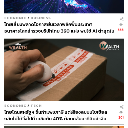
ห่วงโครงสร้างส่งออกไทยกดศักยภาพโตระยะยาว
ECONOMIC
/
BUSINESS
ไทยเสี่ยงพลาดโอกาสย่นเวลาพลิกฟื้นประเทศ
Kim Eng Tan แสดงความเห็นว่า การเติบโตทางเศรษฐกิจที่
333
ธนาคารโลกสำรวจบริษัทไทย 360 แห่ง พบใช้ AI ต่ำสุดใน
แข็งแกร่งของบางประเทศในภูมิภาคช่วง 10-20 ปีที่ผ่านมา มี
กลุ่ม ตามหลังเคนยาและไนจีเรียเกือบ 4 เท่า
ปัจจัยสำคัญมาจากการส่งออกสินค้าอิเล็กทรอนิกส์มูลค่าสูง
เช่น เซมิคอนดักเตอร์ สมาร์ทโฟน แล็ปท็อประดับสูง
ในกรณีของประเทศไทย แม้ปัจจุบันจะมีการส่งออกอุปกรณ์
โทรคมนาคมจำนวนหนึ่ง ซึ่งรวมถึงโทรศัพท์มือถือ แต่ S&P
ชี้ให้เห็นว่า การส่งออกส่วนใหญ่ยังคงเป็นฮาร์ดดิสก์ไดรฟ์ ซึ่ง
ความต้องการในอนาคตคาดว่าจะไม่แข็งแกร่ง และยังคง
เผชิญกับแรงกดดันด้านราคาขาลงอย่างต่อเนื่อง
S&P ประเมินว่า สถานการณ์นี้สะท้อนว่าในช่วง 20 ปีที่ผ่าน
ECONOMIC
/
TECH
มา ประเทศไทยอาจยังไม่สามารถดึงดูดการส่งออกที่มีมูลค่า
ไทยโดนสหรัฐฯ ขึ้นกำแพงภาษี แต่เสียงลบบนโซเชียล
สูงได้มากเท่ากับประเทศเพื่อนบ้านบางประเทศ ซึ่งเป็นหนึ่งใน
201
กลับไม่ได้วิ่งไปที่วอชิงตัน 40% ย้อนกลับมาที่สินค้าจีน
สาเหตุที่ทำให้การเติบโตทางเศรษฐกิจของไทยไม่แข็งแกร่ง
ราคาถูกที่ทะลักจน SME ไทยสู้ไม่ไหว
เท่าที่ควร