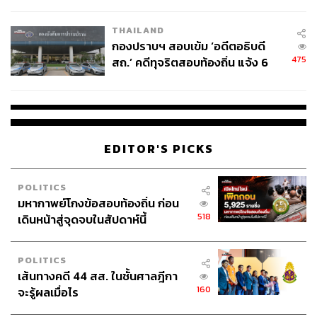
โลกภายใน 6 วัน
หนี้ไทยพุ่ง ส่วนหนึ่งมาจาก GDP โตช้า
THAILAND
กองปราบฯ สอบเข้ม ‘อดีตอธิบดี
Kim Eng Tan ชี้ให้เห็นว่า ขณะที่หนี้ภาครัฐของประเทศส่วน
475
สถ.’ คดีทุจริตสอบท้องถิ่น แจ้ง 6
ใหญ่มีเสถียรภาพหรือลดลง แต่หนี้สาธารณะไทยกลับ ‘เพิ่ม
ข้อหาหนัก จ่อชง ป.ป.ช. 12 ส.ค. นี้
ขึ้นอย่างมีนัยสำคัญ’ โดย S&P อธิบายว่า แม้การขาดดุลงบ
ประมาณของไทยจะไม่ได้สูงมากเมื่อเทียบแบบปีต่อปี แต่
สาเหตุหลักที่ทำให้หนี้รัฐบาลไทยสูงกว่าในอดีต คือการ
เติบโตของ GDP ที่ไม่ทันกับการเพิ่มขึ้นของหนี้สาธารณะ
EDITOR'S PICKS
“แม้หนี้สาธารณะไม่ได้เพิ่มขึ้นมากเท่าประเทศอื่น แต่ GDP
POLITICS
ไทยเติบโตช้ากว่ามาก อัตราส่วนหนี้สาธารณะต่อ GDP ก็จะ
มหากาพย์โกงข้อสอบท้องถิ่น ก่อน
แย่ลงได้ แม้ว่าการขาดดุลงบประมาณของรัฐบาลไทยจะค่อน
518
เดินหน้าสู่จุดจบในสัปดาห์นี้
ข้างน้อยก็ตาม”
ตามข้อมูลจากสำนักงานบริหารหนี้สาธารณะระบุว่า หนี้
POLITICS
เส้นทางคดี 44 สส. ในชั้นศาลฎีกา
สาธารณะไทยอยู่ที่ 65.08% ต่อ GDP ณ เดือนพฤษภาคม
160
จะรู้ผลเมื่อไร
2568 จากช่วงก่อนโควิดที่เคยอยู่ระดับราว 41% ต่อ GDP