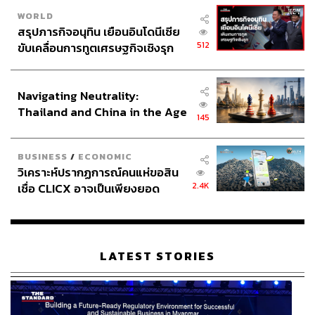
โดยสถานการณ์เดียวกันนี้ยังเกิดขึ้นกับหนี้ครัวเรือนของไทย
WORLD
ซึ่งตอนนี้อยู่ในอันดับสูงอันดับต้นๆ ของโลก Kim Eng Tan
สรุปภารกิจอนุทิน เยือนอินโดนีเซีย
เตือนว่า ภาครัฐอาจประเมินสถานการณ์ผิดพลาด หากคุ้นชิน
512
ขับเคลื่อนการทูตเศรษฐกิจเชิงรุก
กับการเติบโตของ GDP ในอดีตที่เคยสูง (8-9%) และเห็นหนี้
ประกาศหุ้นส่วนยุทธศาสตร์ไทย –
ครัวเรือนเติบโตในอัตราใกล้เคียงกัน (10-12%) ก็จะไม่กังวล
อินโดนีเซีย
Navigating Neutrality:
มากนัก แต่เมื่อการเติบโตของ GDP ชะลอตัวลงเหลือเพียง 3-
Thailand and China in the Age
5% การยอมให้หนี้ครัวเรือนที่สูงเช่นเดิมจึงกลายเป็นการ
145
of a New Global Order
ตัดสินใจที่ไม่รอบคอบ และนี่อาจเป็นอีกเหตุผลหนึ่งที่อธิบาย
ว่าทำไมหนี้ครัวเรือนไทยจึงสูงกว่าหลายประเทศ
BUSINESS
/
ECONOMIC
วิเคราะห์ปรากฏการณ์คนแห่ขอสิน
2.4K
เชื่อ CLICX อาจเป็นเพียงยอด
‘สุขภาพ-การศึกษา-ดึงดูดลงทุน’ กุญแจสำคัญยก
ภูเขาน้ำแข็ง ของปัญหาหนี้ครัว
อันดับเครดิตไทย
เรือนไทยที่ถูกซุกไว้
นอกจากนี้ Kim Eng Tan ยังให้ความเห็นว่า เพื่อจะยกระดับ
LATEST STORIES
อันดับความน่าเชื่อถือของประเทศไทย สิ่งที่สำคัญที่สุดคือ
การมุ่งเน้นไปที่การพัฒนาในด้านต่างๆ เช่น การดูแลสุขภาพ
(Healthcare) การศึกษา (Education) และการดึงดูดการลงทุน