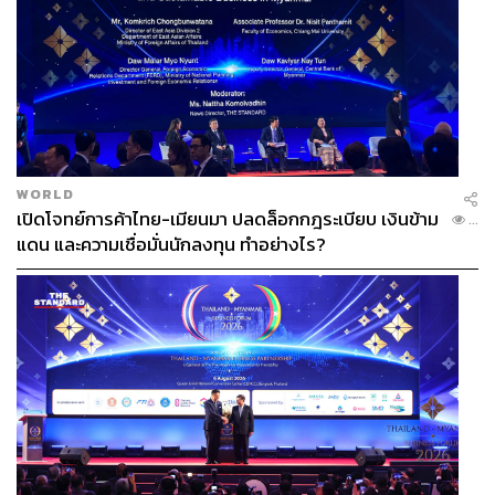
(Investment Attraction)
S&P เน้นย้ำว่า ประเด็นเหล่านี้ล้วนต้องการ ‘นโยบายที่
ชัดเจน’ จากภาครัฐ เพื่อดึงดูดผู้คนให้เข้ามามีส่วนร่วมในการ
พัฒนาคุณภาพแรงงาน และการปรับปรุงโครงสร้างพื้นฐาน
ซึ่งจะส่งผลโดยตรงต่อการเสริมสร้างศักยภาพทางเศรษฐกิจ
โดยรวม และนำไปสู่การปรับปรุงอันดับความน่าเชื่อถือของ
ประเทศไทยได้ในที่สุด
WORLD
เปิดโจทย์การค้าไทย-เมียนมา ปลดล็อกกฎระเบียบ เงินข้าม
...
แดน และความเชื่อมั่นนักลงทุน ทำอย่างไร?
อัตราดอกเบี้ยต่ำคือข้อได้เปรียบ
Kim Eng Tan กล่าวอีกว่า อีกหนึ่งข้อได้เปรียบที่สำคัญของ
ไทยคือ ‘อัตราดอกเบี้ยที่ต่ำมาก’ เมื่อเทียบกับประเทศอื่นๆ
แม้แต่ประเทศที่มีรายได้สูงก็ยังมีอัตราดอกเบี้ย และอัตราผล
ตอบแทนระยะยาวที่ต่ำกว่าไทย โดยปัจจัยนี้เป็นประโยชน์
อย่างยิ่งในการจัดการกับปัญหาหนี้สินที่สูงของภาครัฐ และ
เอกชน และทำให้มีความยืดหยุ่นในการบริหารจัดการมาก
ขึ้น