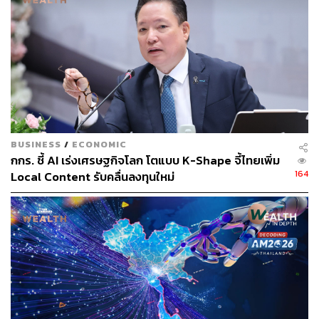
Kim Eng Tan ยอมรับว่า หากสหรัฐฯ มีการเรียกเก็บภาษีนำ
เข้าสินค้าจากไทยในอัตราปัจจุบัน ตามที่มีการประกาศไปเมื่อ
เร็วๆ นี้ S&P อาจปรับลดประมาณการเติบโตทางเศรษฐกิจ
ของไทย เมื่อเทียบกับการคาดการณ์ปัจจุบัน โดยเฉพาะอย่าง
ยิ่งหากประเทศคู่แข่งได้รับอัตราภาษีที่ต่ำกว่า
อย่างไรก็ตาม S&P ประเมินว่า มาตรการภาษีศุลกากรของ
BUSINESS
/
ECONOMIC
สหรัฐฯ ไม่น่าจะส่งผลโดยตรงให้ต้องมีการเปลี่ยนแปลงแนว
กกร. ชี้ AI เร่งเศรษฐกิจโลก โตแบบ K-Shape จี้ไทยเพิ่ม
โน้มหรืออันดับความน่าเชื่อถือของรัฐบาลไทยในอนาคตอัน
164
Local Content รับคลื่นลงทุนใหม่
ใกล้ เนื่องจากตัวชี้วัดโดยรวมของไทยยังคงมีความยืดหยุ่นสูง
ทั้งนี้ เมื่อเดือนมิถุนายน S&P คาดว่า ในปี 2568 และ 2569
เศรษฐกิจไทยจะเติบโตอยู่ที่ 2.3% และ 2.6% ตามลำดับ แต่ยัง
ต้องจับตาความไม่แน่นอนจากภายนอก โดยเฉพาะนโยบาย
การจัดเก็บภาษีศุลกากรตอบโต้ (Reciprocal Tariff) ของ
สหรัฐฯ