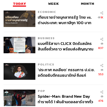
อย่างมาก โดยเฉพาะอย่างยิ่งจากการลงทุนพัฒนาโครงสร้าง
TODAY
WEEK
MONTH
พื้นฐานที่เกิดขึ้นในประเทศ”
ECONOMIC
เทียบรายจ่ายบุคลากรรัฐ ไทย vs.
1K
ต่างประเทศ: พบภาษีทุก 100 บาท
เปิดปัจจัยหนุนการปรับเพิ่มอันดับเครดิตประเทศ
ของคนไทยใช้ไปกับข้าราชการเฉียด
40 บาท
BUSINESS
Kim Eng Tan แสดงความเห็นว่า หากรัฐบาลไทยสามารถ
แบงก์ไร้สาขา CLICX ปิดรับสมัคร
‘ฟื้นฟูงบดุล’ ให้ดีขึ้นได้ในระดับหนึ่งจะเป็นปัจจัยสำคัญที่ช่วย
837
สินเชื่อชั่วคราว พร้อมส่งสัญญาณ
‘ปรับปรุงตัวชี้วัดพื้นฐาน’ และเปิดโอกาสให้ S&P สามารถ
เตือนกลุ่มกู้เงินผิดวัตถุประสงค์-ให้
‘ปรับเพิ่มอันดับความน่าเชื่อถือ’ ของประเทศไทยได้ใน
ข้อมูลเท็จ เตรียมดำเนินคดีเด็ดขาด
อนาคต
POLITICS
‘ประภาศ คงเอียด’ กรรมการ ป.ป.ช.
นอกจากนี้ S&P ยังเน้นย้ำถึงความสำคัญของการที่รัฐบาลจะ
553
อดีตอธิบดีกรมธนารักษ์ ถึงแก่
ต้องแสดงให้เห็นถึง ‘ความมุ่งมั่นที่มากขึ้นในการวางแผน
อนิจกรรม
ระยะยาว’ และที่สำคัญกว่านั้นคือ ‘การนำแผนไปปฏิบัติให้
เกิดผล’ อย่างจริงจัง ซึ่งจะนำไปสู่การปรับเพิ่มอันดับความน่า
POP
Spider-Man: Brand New Day
เชื่อถือของประเทศไทยได้
476
ทำรายได้ 1 พันล้านดอลลาร์จากทั่ว