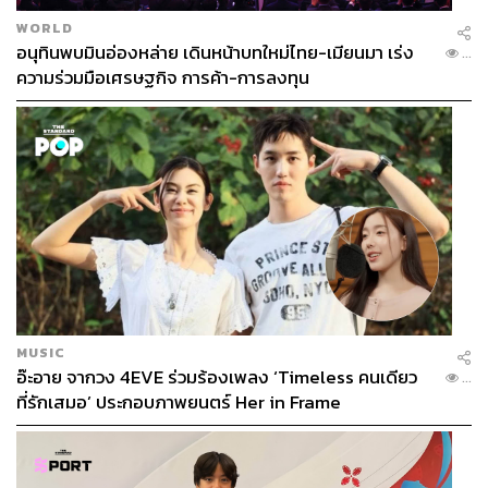
WORLD
อนุทินพบมินอ่องหล่าย เดินหน้าบทใหม่ไทย-เมียนมา เร่ง
...
สามารถติดตาม THE STANDARD WEALTH
ความร่วมมือเศรษฐกิจ การค้า-การลงทุน
ผ่านแอปพลิเคชันต่างๆ ที่คุณสะดวกหรือใช้งานอยู่แล้วได้เลย
TAGS:
เศรษฐกิจไทย
ภาษี
การส่งออก
หนี้สาธารณะ
S&P Global Ratings
WEALTH IN DEPTH
Kim Eng Tan
MUSIC
อ๊ะอาย จากวง 4EVE ร่วมร้องเพลง ‘Timeless คนเดียว
...
ที่รักเสมอ’ ประกอบภาพยนตร์ Her in Frame
430