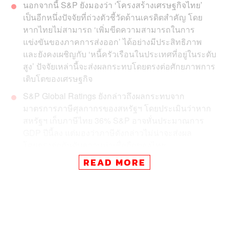
นอกจากนี้ S&P ยังมองว่า ‘โครงสร้างเศรษฐกิจไทย’
เป็นอีกหนึ่งปัจจัยที่ถ่วงตัวชี้วัดด้านเครดิตสำคัญ โดย
หากไทยไม่สามารถ ‘เพิ่มขีดความสามารถในการ
แข่งขันของภาคการส่งออก’ ได้อย่างมีประสิทธิภาพ
และยังคงเผชิญกับ ‘หนี้ครัวเรือนในประเทศที่อยู่ในระดับ
สูง’ ปัจจัยเหล่านี้จะส่งผลกระทบโดยตรงต่อศักยภาพการ
เติบโตของเศรษฐกิจ
S&P Global Ratings ยังกล่าวถึงผลกระทบจาก
มาตรการภาษีศุลกากรของสหรัฐฯ โดยประเมินว่าหาก
สหรัฐฯ เก็บภาษีไทย 36% S&P อาจหั่นประมาณการ
GDP ปีนี้ลง แต่มองว่าภาษีดังกล่าวไม่น่าจะส่งผล
โดยตรงต่ออันดับความน่าเชื่อถือของไทย
READ MORE
พร้อมเปิดปัจจัยปรับเพิ่มอันดับเครดิต อาทิ การฟื้นฟู
ฐานะการคลัง และการให้ความสำคัญกับแผนระยะยาว
โดยเฉพาะด้านการดูแลสุขภาพ การศึกษา และการ
ดึงดูดการลงทุน
Kim Eng Tan กรรมการผู้จัดการ ฝ่ายจัดอันดับความน่าเชื่อ