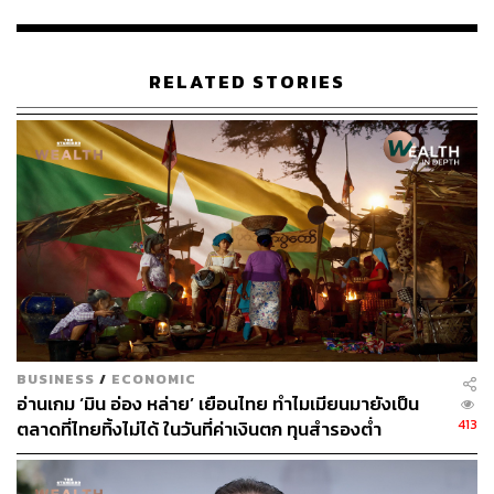
2547 แล้ว
การเมืองไทยไม่นิ่ง ปัจจัยขัดขวางการอัปเกรดเครดิต
RELATED STORIES
เรตติ้งประเทศ
Kim Eng Tan ให้สัมภาษณ์กับ THE STANDARD WEALTH
เกี่ยวกับสถานการณ์การเมืองไทยว่า ความไม่แน่นอน
ทางการเมืองปัจจุบัน ยังไม่ทำให้การจัดอันดับความน่าเชื่อถือ
แย่ลงในตอนนี้ แต่ก็เป็นอุปสรรคสำคัญที่ขัดขวางไม่ให้ไทย
ถูกปรับเพิ่มอันดับเครดิตให้ดีขึ้น
“อย่างไรก็ตาม หากสถานการณ์ความไม่มั่นคงทางการเมือง
ยืดเยื้อออกไปเป็นเวลานาน ก็อาจถึงจุดที่ปัจจัยนี้ฉุดรั้งอันดับ
BUSINESS
/
ECONOMIC
ความน่าเชื่อถือให้ลดลงได้ในที่สุด แต่ ณ ปัจจุบันยังไม่ถึงขั้น
อ่านเกม ‘มิน อ่อง หล่าย’ เยือนไทย ทำไมเมียนมายังเป็น
นั้น” Kim Eng Tan กล่าว
413
ตลาดที่ไทยทิ้งไม่ได้ ในวันที่ค่าเงินตก ทุนสำรองต่ำ
มอง ‘ภาษีทรัมป์’ ไม่น่าส่งผลต่ออันดับเครดิตไทย