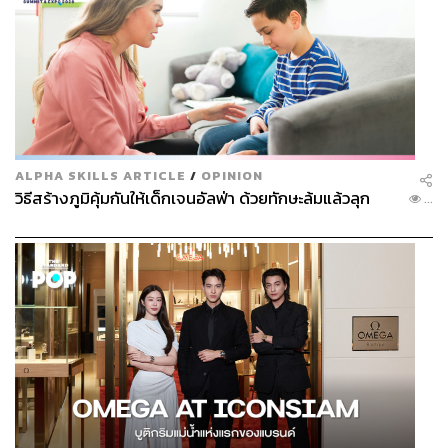
ALPHA SKILLS ARTICLE
/
OPINION
วิธีสร้างภูมิคุ้มกันให้เด็กเจนอัลฟ่า ด้วยทักษะล้มแล้วลุก
...