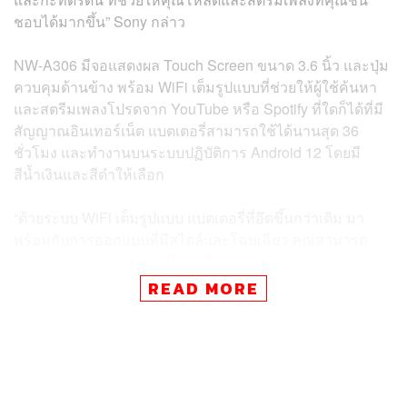
ชอบได้มากขึ้น” Sony กล่าว
NW-A306 มีจอแสดงผล Touch Screen ขนาด 3.6 นิ้ว และปุ่ม
ควบคุมด้านข้าง พร้อม WiFi เต็มรูปแบบที่ช่วยให้ผู้ใช้ค้นหา
และสตรีมเพลงโปรดจาก YouTube หรือ Spotify ที่ใดก็ได้ที่มี
สัญญาณอินเทอร์เน็ต แบตเตอรี่สามารถใช้ได้นานสุด 36
ชั่วโมง และทำงานบนระบบปฏิบัติการ Android 12 โดยมี
สีน้ำเงินและสีดำให้เลือก
“ด้วยระบบ WiFi เต็มรูปแบบ แบตเตอรี่ที่อึดขึ้นกว่าเดิม มา
พร้อมกับการออกแบบที่มีสไตล์และโฉบเฉี่ยว คุณสามารถ
ค้นหาและเล่นเพลงใหม่ที่ไหนก็ได้ตามต้องการ” บริษัทกล่าว
READ MORE
ตัวเครื่องสามารถเชื่อมกับคอมพิวเตอร์ผ่านสาย USB-C ได้
หากผู้ใช้ต้องการถ่ายโอนเพลงจากคอมพิวเตอร์ไปยังอุปกรณ์
Sony ยังบอกอีกว่าเจ้าตัว NW-A306 นี้ใช้ AI ในการประมวล
ผล เพื่อ ‘ยกระดับ’ ไฟล์เพลงดิจิทัลที่ถูกบีบอัดเพื่อให้มันมี
คุณภาพสูงขึ้น