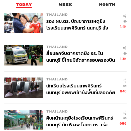
TODAY
WEEK
MONTH
THAILAND
รอง ผบ.ตร. บัญชาการเหตุยิง
1.4K
โรงเรียนเทพศิรินทร์ นนทบุรี สั่ง
ค้นหา 2 รอบยืนยันไร้คนติดค้าง พบ
ศพปู่-ย่าที่บ้านพักผู้ก่อเหตุ
THAILAND
สื่อนอกจับตากราดยิง รร. ใน
1.3K
นนทบุรี ชี้ไทยมีอัตราครอบครองปืน
สูงในระดับต้นของภูมิภาค
THAILAND
นักเรียนโรงเรียนเทพศิรินทร์
840
นนทบุรี อพยพเข้ายังพื้นที่ปลอดภัย
ชั่วคราว หลังเหตุใช้อาวุธปืนภายใน
โรงเรียนคลี่คลาย
THAILAND
คืบหน้าเหตุยิงโรงเรียนเทพศิรินทร์
686
นนทบุรี ดับ 6 ศพ โฆษก ตร. เร่ง