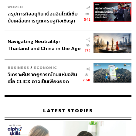
WORLD
สรุปภารกิจอนุทิน เยือนอินโดนีเซีย
542
ขับเคลื่อนการทูตเศรษฐกิจเชิงรุก
ประกาศหุ้นส่วนยุทธศาสตร์ไทย –
อินโดนีเซีย
Navigating Neutrality:
Thailand and China in the Age
172
of a New Global Order
BUSINESS
/
ECONOMIC
วิเคราะห์ปรากฏการณ์คนแห่ขอสิน
2.6K
เชื่อ CLICX อาจเป็นเพียงยอด
ภูเขาน้ำแข็ง ของปัญหาหนี้ครัว
เรือนไทยที่ถูกซุกไว้
LATEST STORIES