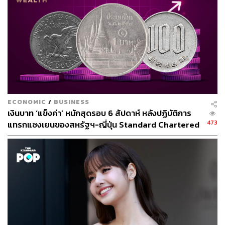
อรุณ เหล่าสิล
นักศึกษาฝึกงานประจำกองบรรณาธิการ ​​THE
STANDARD WEALTH
ECONOMIC
/
BUSINESS
เงินบาท ‘แข็งค่า’ หนักสุดรอบ 6 สัปดาห์ หลังปฏิบัติการ
473
แทรกแซงเยนของสหรัฐฯ-ญี่ปุ่น Standard Chartered
เปิดเป้าสิ้นปีนี้จ่อแข็งต่อแตะ 32.50 บาทต่อดอลลาร์