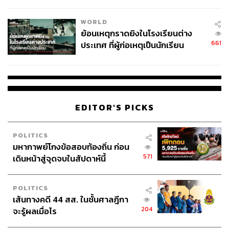
สอบปมขโมยปืนปู่ก่อเหตุ
WORLD
ย้อนเหตุกราดยิงในโรงเรียนต่าง
661
ประเทศ ที่ผู้ก่อเหตุเป็นนักเรียน
EDITOR'S PICKS
POLITICS
มหากาพย์โกงข้อสอบท้องถิ่น ก่อน
571
เดินหน้าสู่จุดจบในสัปดาห์นี้
POLITICS
เส้นทางคดี 44 สส. ในชั้นศาลฎีกา
204
จะรู้ผลเมื่อไร