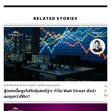
สามารถติดตาม THE STANDARD WEALTH
ผ่านแอปพลิเคชันต่างๆ ที่คุณสะดวกหรือใช้งานอยู่แล้วได้เลย
RELATED STORIES
TAGS:
Japan
Youtube
Sony
Spotify
Sony Walkman
เครื่องเล่นเพลง
OPINION
/
ตราวุทธิ์ เหลืองสมบูรณ์
สู้ดอกเบี้ยสูงไปกับหุ้นสหรัฐฯ: ทำไม Wall Street ยังน่า
827
52
ลงทุนกว่าที่คิด?
ABOUT THE AUTHOR