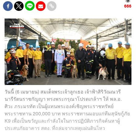
666
วันนี้ (6 เมษายน) สมเด็จพระเจ้าลูกเธอ เจ้าฟ้าสิริวัณณวรี
นารีรัตนราชกัญญา ทรงพระกรุณาโปรดเกล้าฯ ให้ พล.อ.
ศิวะ ภระมรทัต เป็นผู้แทนพระองค์เชิญพระราชทรัพย์
พระราชทาน 200,000 บาท พระราชทานมอบแก่ทีมสุนัขกู้ภัย
K9 เพื่อเป็นขวัญและกำลังใจในการปฏิบัติภารกิจค้นหาผู้
ประสบภัยอาคาร สตง. ที่ถล่มจากเหตุแผ่นดินไหว