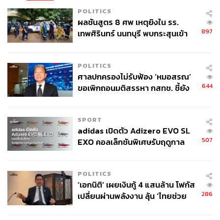
POLITICS
ผลชันสูตร 8 ศพ เหตุยิงใน รร.
897
เทพศิรินทร์ นนทบุรี พบกระสุนเข้า
จุดสำคัญ ‘ศีรษะ-หน้าอก’ ครูถูกยิง
4 นัด จากระยะไกล
POLITICS
ศาลปกครองไม่รับฟ้อง ‘หมอสรณ’
644
ขอเพิกถอนมติสรรหา กสทช. ชี้ยัง
ไม่ใช่ผู้เดือดร้อนเสียหาย
SPORT
adidas เปิดตัว Adizero EVO SL
507
EXO คอลเล็กชันพิเศษรับฤดูกาล
College Football
POLITICS
‘เอกนิติ’ เผยเงินกู้ 4 แสนล้าน โฟกัส
286
เปลี่ยนผ่านพลังงาน ลุ้น ‘ไทยช่วย
ไทยพลัส’ เฟส 2 รอประเมินความ
เหมาะสม