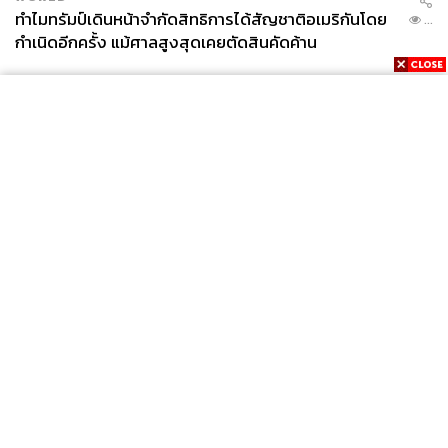
ทำไมทรัมป์เดินหน้าจำกัดสิทธิการได้สัญชาติอเมริกันโดย
...
กำเนิดอีกครั้ง แม้ศาลสูงสุดเคยตัดสินคัดค้าน
News
Wealth
Pop
Podcast
Video
Now
Opinion
Careers
Events
Privacy
About
Contact
Policy
FOR
ADVERTISING
MEMBERSHIP