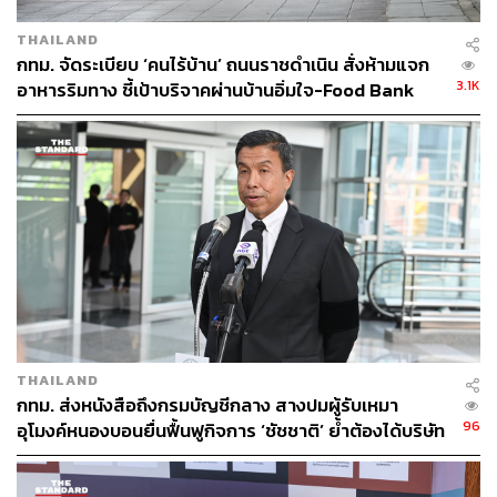
THAILAND
กทม. จัดระเบียบ ‘คนไร้บ้าน’ ถนนราชดำเนิน สั่งห้ามแจก
3.1K
อาหารริมทาง ชี้เป้าบริจาคผ่านบ้านอิ่มใจ-Food Bank
THAILAND
กทม. ส่งหนังสือถึงกรมบัญชีกลาง สางปมผู้รับเหมา
96
อุโมงค์หนองบอนยื่นฟื้นฟูกิจการ ‘ชัชชาติ’ ย้ำต้องได้บริษัท
มั่นคง เร่งแก้บิ๊กโปรเจกต์ดีเลย์