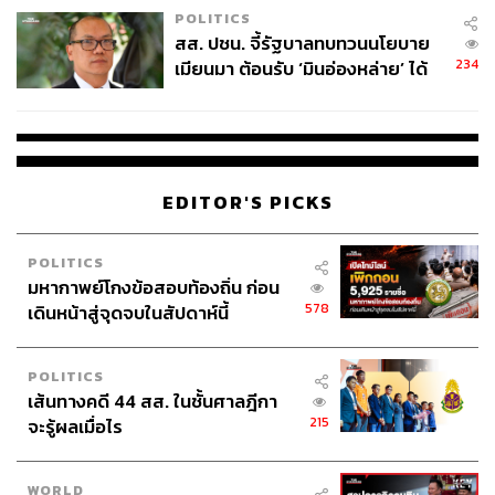
POLITICS
สส. ปชน. จี้รัฐบาลทบทวนนโยบาย
234
เมียนมา ต้อนรับ ‘มินอ่องหล่าย’ ได้
แค่สัญญาว่างเปล่า
EDITOR'S PICKS
POLITICS
มหากาพย์โกงข้อสอบท้องถิ่น ก่อน
578
เดินหน้าสู่จุดจบในสัปดาห์นี้
POLITICS
เส้นทางคดี 44 สส. ในชั้นศาลฎีกา
215
จะรู้ผลเมื่อไร
WORLD