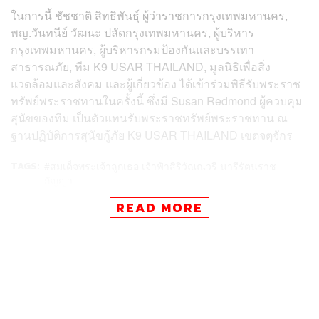
ในการนี้ ชัชชาติ สิทธิพันธุ์ ผู้ว่าราชการกรุงเทพมหานคร,
พญ.วันทนีย์ วัฒนะ ปลัดกรุงเทพมหานคร, ผู้บริหาร
กรุงเทพมหานคร, ผู้บริหารกรมป้องกันและบรรเทา
สาธารณภัย, ทีม K9 USAR THAILAND, มูลนิธิเพื่อสิ่ง
แวดล้อมและสังคม และผู้เกี่ยวข้อง ได้เข้าร่วมพิธีรับพระราช
ทรัพย์พระราชทานในครั้งนี้ ซึ่งมี Susan Redmond ผู้ควบคุม
สุนัขของทีม เป็นตัวแทนรับพระราชทรัพย์พระราชทาน ณ
ฐานปฏิบัติการสุนัขกู้ภัย K9 USAR THAILAND เขตจตุจักร
TAGS:
สมเด็จพระเจ้าลูกเธอ เจ้าฟ้าสิริวัณณวรี นารีรัตนราช
กัญญา
ผู้ว่าราชการกรุงเทพมหานคร
สุนัข K9
READ MORE
K9 USAR Thailand
ชัชชาติ สิทธิพันธุ์
ตำรวจประจำหน่วยสุนัขกู้ระเบิด K9