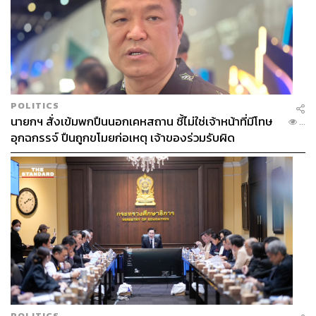
POLITICS
นายกฯ สั่งเข้มพกปืนนอกเคหสถาน ชี้ไม่ใช่เจ้าหน้าที่มีโทษ
...
อุกฉกรรจ์ ปืนถูกขโมยก่อเหตุ เจ้าของร่วมรับผิด
POLITICS