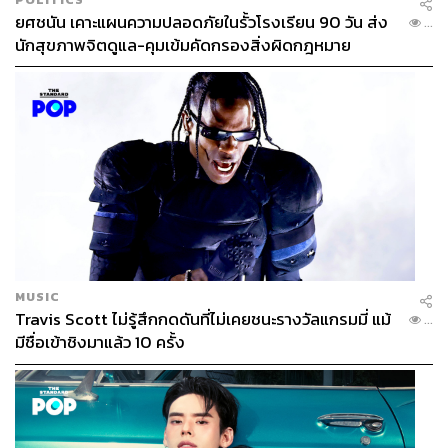
ยศชนัน เคาะแผนความปลอดภัยในรั้วโรงเรียน 90 วัน ส่ง
...
นักสุขภาพจิตดูแล-คุมเข้มคัดกรองสิ่งผิดกฎหมาย
MUSIC
Travis Scott ไม่รู้สึกกดดันที่ไม่เคยชนะรางวัลแกรมมี่ แม้
...
มีชื่อเข้าชิงมาแล้ว 10 ครั้ง