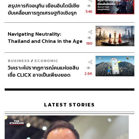
สรุปภารกิจอนุทิน เยือนอินโดนีเซีย
546
ขับเคลื่อนการทูตเศรษฐกิจเชิงรุก
ประกาศหุ้นส่วนยุทธศาสตร์ไทย –
อินโดนีเซีย
Navigating Neutrality:
Thailand and China in the Age
180
of a New Global Order
BUSINESS
/
ECONOMIC
วิเคราะห์ปรากฏการณ์คนแห่ขอสิน
2.6K
เชื่อ CLICX อาจเป็นเพียงยอด
ภูเขาน้ำแข็ง ของปัญหาหนี้ครัว
เรือนไทยที่ถูกซุกไว้
LATEST STORIES