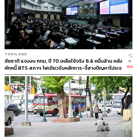
THAILAND
ชัชชาติ แจงงบ กทม. ปี 70 เหลือใช้จริง 8.6 หมื่นล้าน หลัง
104
หักหนี้ BTS สภาฯ ไฟเขียวรับหลักการ-จี้สางปัญหาโปรเจ
กต์ล่าช้า