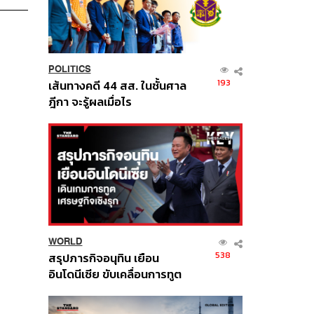
POLITICS
193
เส้นทางคดี 44 สส. ในชั้นศาล
ฎีกา จะรู้ผลเมื่อไร
WORLD
538
สรุปภารกิจอนุทิน เยือน
อินโดนีเซีย ขับเคลื่อนการทูต
เศรษฐกิจเชิงรุก ประกาศหุ้น
ส่วนยุทธศาสตร์ไทย –