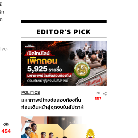
มิ
ิก
าด
EDITOR'S PICK
ive-
POLITICS
557
มหากาพย์โกงข้อสอบท้องถิ่น
ก่อนเดินหน้าสู่จุดจบในสัปดาห์
นี้
454