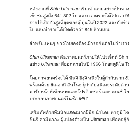
หลังจากที่
Shin Ultraman
เริ่มเข้าฉายอย่างเป็นท
เข้าชมสูงถึง 641,802 ใบ และกวาดรายได้ไปกว่า 99
รายได้เปิดตัวสูงที่สุดของญี่ปุ่นในปี 2022 และยัง
ใบ และทำรายได้เปิดตัวกว่า 845 ล้านเยน
สำหรับแฟนๆ ชาวไทยคงต้องเฝ้ารอกันต่อไปว่าเร
Shin Ultraman
คือภาพยนตร์ภายใต้โปรเจ็กต์ Shin J
อย่าง
Ultraman
ที่ออกฉายในปี 1966 โดยสตูดิโอ T
โดยภาพยนตร์จะได้ ชินจิ ฮิงุจิ หนึ่งในผู้กำกับจาก
S
พร้อมด้วย ฮิเดอากิ อันโนะ ผู้กำกับอนิเมะระดับต
มารับหน้าที่เขียนบทและโปรดิวเซอร์ และ เคนชิ โย
ประกอบภาพยนตร์ในชื่อ
M87
เสริมทัพด้วยทีมนักแสดงมากฝีมือ นำโดย ทาคุมิ ไซโต
ชินจิ คามินากะ ผู้แปลงร่างเป็น Ultraman เพื่อต่อส