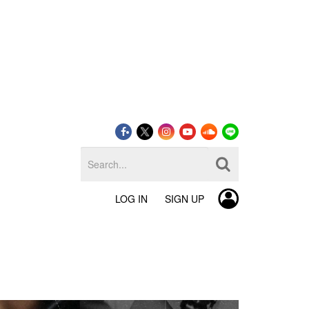
LOG IN
SIGN UP