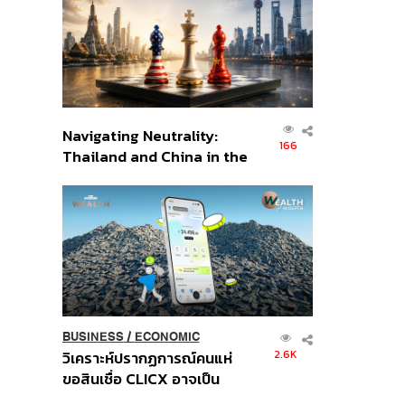
อินโดนีเซีย
Navigating Neutrality:
166
Thailand and China in the
Age of a New Global
Order
BUSINESS
/
ECONOMIC
2.6K
วิเคราะห์ปรากฏการณ์คนแห่
ขอสินเชื่อ CLICX อาจเป็น
เพียงยอดภูเขาน้ำแข็ง ของ