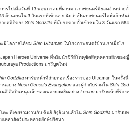
างการไปเมื่อวันที่ 13 พฤษภาคมที่ผ่านมา ภาพยนตร์มียอดจำหน่ายตั๋
3 ล้านเยนใน 3 วันแรกที่เข้าฉาย นับว่าเป็นภาพยนตร์ไลฟ์แอ็กชันท
ทำลายสถิติของ
Shin Godzilla
ที่มียอดขายตั๋วเข้าชมใน 3 วันแรก 56
าจะมีโอกาสได้ชม
Shin Ultraman
ในโรงภาพยนตร์บ้านเราเมื่อไร
apan Heroes Universe ที่หยิบนำซีรีส์โทคุซัตสึสุดคลาสสิกของญี่
suburaya Productions มารีบูตใหม่
hin Godzilla
มารับหน้าที่ถ่ายทอดเรื่องราวของ Ultraman ในครั้งนี้
ำนานอย่าง
Neon Genesis Evangelion
และผู้กำกับร่วมใน
Shin Godz
เนสึ ศิลปินหนุ่มเจ้าของเพลงยอดฮิตอย่าง
Lemon
มารับหน้าที่ร้อง
ะ ที่เคยร่วมงานกับ ชินจิ ฮิงุจิ มาแล้วใน
Shin Godzilla
มารับบท
ู้กับเหล่าสัตว์ประหลาดยักษ์ปริศนา