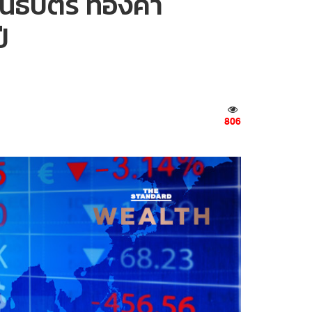
พันธบัตร ทองคำ
ี
806