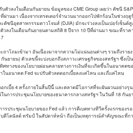
ปรับตัวลงในเดือนกันยายน ข้อมูลของ CME Group เผยว่า ดัชนี S&
ี่ผ่านมา เนื่องจากเทรดเดอร์จำนวนมากออกไปพักร้อนในช่วงฤดู
ดัชนีอุตสาหกรรมดาวโจนส์ (DJIA) มักจะร่วงลงเป็นเปอร์เซ็นต์สู
บตัวลงในเดือนกันยายนตามสถิติ 8 ปีจาก 10 ปีที่ผ่านมา ขณะที่ราค
17
ังจะถาโถมเข้ามา อันเนื่องมาจากความไม่แน่นอนต่างๆ รวมถึงราย
 กันยายน) ตัวเลขนี้จะบ่งบอกถึงสภาวะเศรษฐกิจของสหรัฐฯ ซึ่งเป็
ดทิศทางของนโยบายผ่อนคลายทางการเงินที่จะเกิดขึ้นในอนาคตข
นดว่าในอนาคต Fed จะปรับตัวลดดอกเบี้ยลงแค่ไหน และถี่แค่ไหน
เบี้ย 4 ครั้งภายในสิ้นปีนี้ และตลาดมีโอกาสที่จะผันผวนอย่างรุ
ไว้ในการประชุมนโยบายของธนาคารกลางสหรัฐฯ ในวันที่ 18 กัน
ารประชุมนโยบายของ Fed แล้ว การดีเบตทางทีวีครั้งแรกของรอ
ีโดนัลด์ ทรัมป์ ในสัปดาห์หน้า ถือเป็นเหตุการณ์สำคัญขณะที่ก