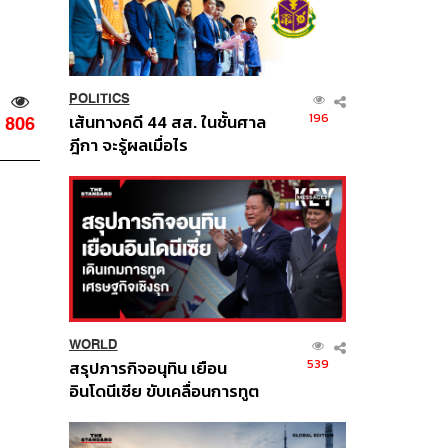
POLITICS
196
เส้นทางคดี 44 สส. ในชั้นศาล
806
ฎีกา จะรู้ผลเมื่อไร
WORLD
539
สรุปภารกิจอนุทิน เยือน
อินโดนีเซีย ขับเคลื่อนการทูต
เศรษฐกิจเชิงรุก ประกาศหุ้น
ส่วนยุทธศาสตร์ไทย –