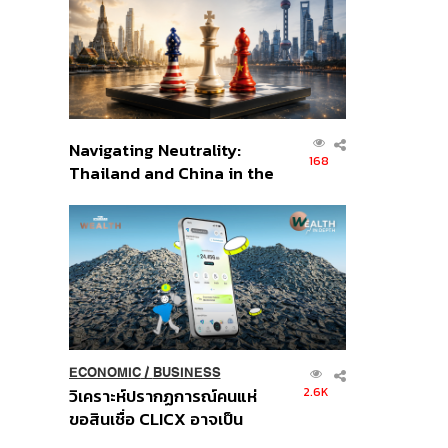
อินโดนีเซีย
Navigating Neutrality:
168
Thailand and China in the
Age of a New Global
Order
ECONOMIC
/
BUSINESS
2.6K
วิเคราะห์ปรากฏการณ์คนแห่
ขอสินเชื่อ CLICX อาจเป็น
เพียงยอดภูเขาน้ำแข็ง ของ