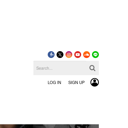
LOG IN
SIGN UP