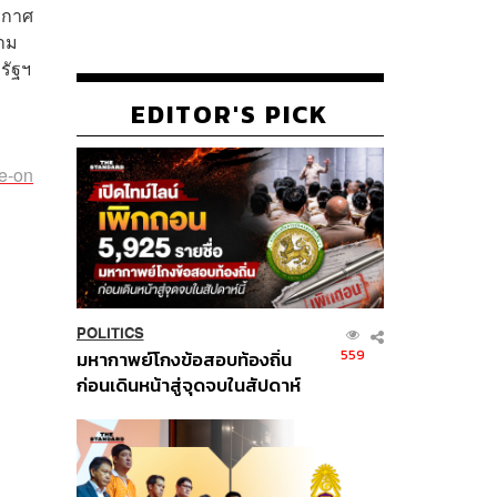
ะกาศ
วาม
รัฐฯ
EDITOR'S PICK
re-on
POLITICS
559
มหากาพย์โกงข้อสอบท้องถิ่น
ก่อนเดินหน้าสู่จุดจบในสัปดาห์
นี้