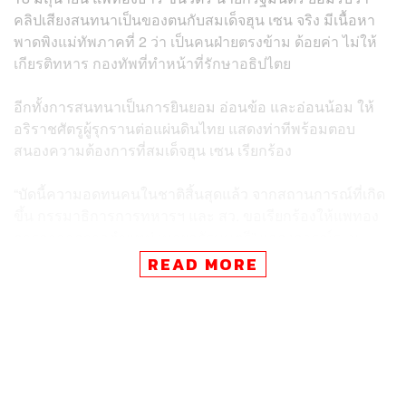
คลิปเสียงสนทนาเป็นของตนกับสมเด็จฮุน เซน จริง มีเนื้อหา
พาดพิงแม่ทัพภาคที่ 2 ว่า เป็นคนฝ่ายตรงข้าม ด้อยค่า ไม่ให้
เกียรติทหาร กองทัพที่ทำหน้าที่รักษาอธิปไตย
อีกทั้งการสนทนาเป็นการยินยอม อ่อนข้อ และอ่อนน้อม ให้
อริราชศัตรูผู้รุกรานต่อแผ่นดินไทย แสดงท่าทีพร้อมตอบ
สนองความต้องการที่สมเด็จฮุน เซน เรียกร้อง
“บัดนี้ความอดทนคนในชาติสิ้นสุดแล้ว จากสถานการณ์ที่เกิด
ขึ้น กรรมาธิการการทหารฯ และ สว. ขอเรียกร้องให้แพทอง
ธารลาออกจากตำแหน่งนายกรัฐมนตรี” แถลงการณ์ระบุ
READ MORE
กรรมาธิการการทหารฯ เห็นว่า การกระทำของแพทองธาร
อาจเข้าข่ายความผิดต่อรัฐธรรมนูญ และผิดประมวล
กฎหมายอาญา หมวด 2 ความผิดต่อความมั่นคงของรัฐ
ภายในราชอาณาจักร หมวด 3 ความผิดต่อความมั่นคงของ
รัฐภายนอกราชอาณาจักร ในมาตราต่างๆ ที่เกี่ยวข้อง เช่น
ฐานกบฏ หรือคบคิดกับบุคคลซึ่งกระทำการเพื่อประโยชน์