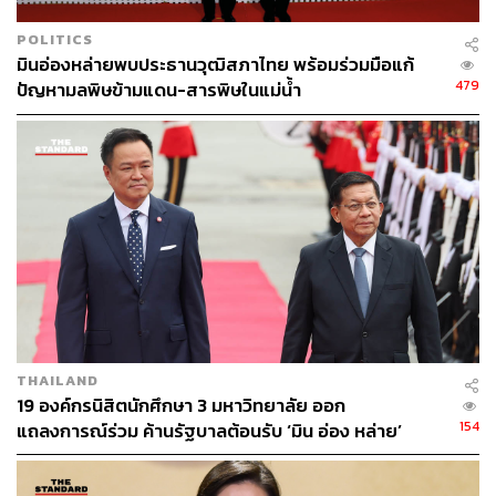
POLITICS
มินอ่องหล่ายพบประธานวุฒิสภาไทย พร้อมร่วมมือแก้
479
ปัญหามลพิษข้ามแดน-สารพิษในแม่น้ำ
THAILAND
19 องค์กรนิสิตนักศึกษา 3 มหาวิทยาลัย ออก
154
แถลงการณ์ร่วม ค้านรัฐบาลต้อนรับ ‘มิน อ่อง หล่าย’