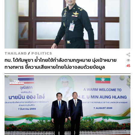
กว่าหรือไม่ พล.อ. สวัสดิ์ กล่าวว่า “กรณีนี้ ผมมองว่าชัดเจน
… ในคลิปไม่มีการรักษาผลประโยชน์ประเทศชาติเลย มีแต่
ฝ่ายตรงข้ามอยากได้อะไร ซึ่งผมคิดว่าทุกคนฟังแล้วคงใช้
วิจารณญาณได้ว่ารุนแรงขนาดไหน เราเป็นคนไทย รู้สึกว่า
เรา ทำไมเราอ่อนด้อยขนาดนั้น เป็นความรู้สึกที่ไม่ดี”
THAILAND
/
POLITICS
ทบ. โต้กัมพูชา ย้ำไทยใช้กำลังตามกฎหมาย มุ่งเป้าหมาย
45
ทางทหาร ชี้ความเสียหายไทยไม่อาจลบด้วยข้อมูล
บิดเบือน