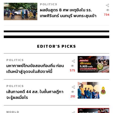
STANDARD
POLITICS
ผลชันสูตร 8 ศพ เหตุยิงใน รร.
734
เทพศิรินทร์ นนทบุรี พบกระสุนเข้า
จุดสำคัญ ‘ศีรษะ-หน้าอก’ ครูถูกยิง
4 นัด จากระยะไกล
EDITOR'S PICKS
POLITICS
มหากาพย์โกงข้อสอบท้องถิ่น ก่อน
575
เดินหน้าสู่จุดจบในสัปดาห์นี้
POLITICS
เส้นทางคดี 44 สส. ในชั้นศาลฎีกา
210
จะรู้ผลเมื่อไร
WORLD