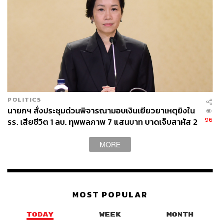
POLITICS
นายกฯ สั่งประชุมด่วนพิจารณามอบเงินเยียวยาเหตุยิงใน
96
รร. เสียชีวิต 1 ลบ. ทุพพลภาพ 7 แสนบาท บาดเจ็บสาหัส 2
แสนบาท บาดเจ็บเล็กน้อย 1 แสนบาท
MORE
MOST POPULAR
TAGS:
วุฒิสภา
สมาชิกวุฒิสภา (สว.)
สวัสดิ์ ทัศนา
ชายแดนไทย-กัมพูชา
เกาะติดวิกฤตการเมือง
TODAY
WEEK
MONTH