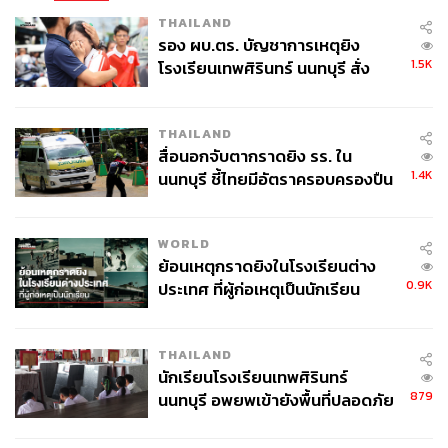
นายกรัฐมนตรี
การเมืองไทย
กองทัพไทย
THAILAND
แพทองธาร ชินวัตร
คลิปเสียง
รอง ผบ.ตร. บัญชาการเหตุยิง
1.5K
โรงเรียนเทพศิรินทร์ นนทบุรี สั่ง
ค้นหา 2 รอบยืนยันไร้คนติดค้าง พบ
ศพปู่-ย่าที่บ้านพักผู้ก่อเหตุ
THAILAND
สื่อนอกจับตากราดยิง รร. ใน
1.4K
นนทบุรี ชี้ไทยมีอัตราครอบครองปืน
สูงในระดับต้นของภูมิภาค
341
WORLD
ย้อนเหตุกราดยิงในโรงเรียนต่าง
ABOUT THE AUTHOR
0.9K
ประเทศ ที่ผู้ก่อเหตุเป็นนักเรียน
THE STANDARD TEAM
กองบรรณาธิการ THE STANDARD
THAILAND
นักเรียนโรงเรียนเทพศิรินทร์
ABOUT THE PHOTOGRAPHER
879
นนทบุรี อพยพเข้ายังพื้นที่ปลอดภัย
ศวิตา พูลเสถียร
ชั่วคราว หลังเหตุใช้อาวุธปืนภายใน
ช่างภาพข่าว ประจำสำนักข่าว THE
โรงเรียนคลี่คลาย