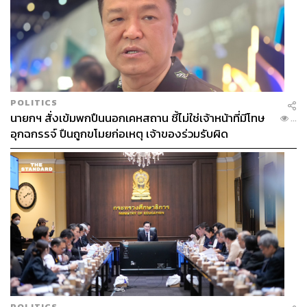
POLITICS
นายกฯ สั่งเข้มพกปืนนอกเคหสถาน ชี้ไม่ใช่เจ้าหน้าที่มีโทษ
...
อุกฉกรรจ์ ปืนถูกขโมยก่อเหตุ เจ้าของร่วมรับผิด
POLITICS