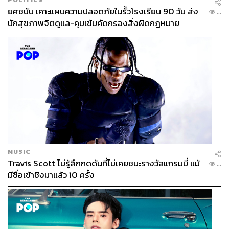
ยศชนัน เคาะแผนความปลอดภัยในรั้วโรงเรียน 90 วัน ส่ง
...
นักสุขภาพจิตดูแล-คุมเข้มคัดกรองสิ่งผิดกฎหมาย
MUSIC
Travis Scott ไม่รู้สึกกดดันที่ไม่เคยชนะรางวัลแกรมมี่ แม้
...
มีชื่อเข้าชิงมาแล้ว 10 ครั้ง