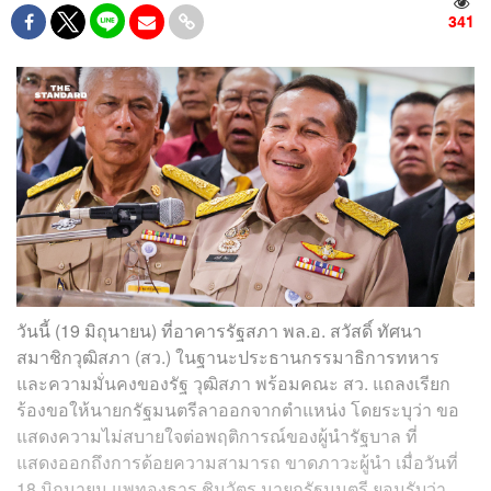
341
วันนี้ (19 มิถุนายน) ที่อาคารรัฐสภา พล.อ. สวัสดิ์ ทัศนา
สมาชิกวุฒิสภา (สว.) ในฐานะประธานกรรมาธิการทหาร
และความมั่นคงของรัฐ วุฒิสภา พร้อมคณะ สว. แถลงเรียก
ร้องขอให้นายกรัฐมนตรีลาออกจากตำแหน่ง โดยระบุว่า ขอ
แสดงความไม่สบายใจต่อพฤติการณ์ของผู้นำรัฐบาล ที่
แสดงออกถึงการด้อยความสามารถ ขาดภาวะผู้นำ เมื่อวันที่
18 มิถุนายน แพทองธาร ชินวัตร นายกรัฐมนตรี ยอมรับว่า