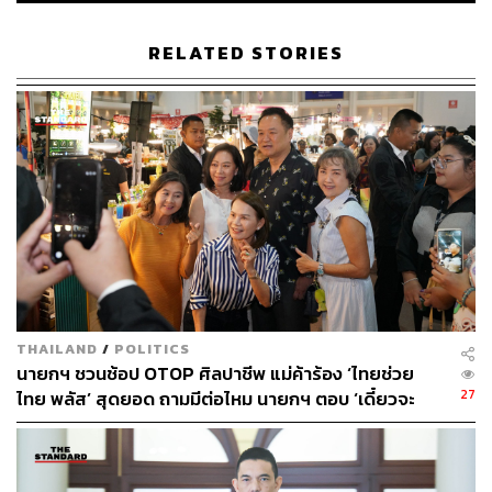
ผู้สื่อข่าวถามอีกว่า วุฒิสภาจะยังเดินหน้าขอเปิดประชุม
อภิปรายทั่วไปตามรัฐธรรมนูญ มาตรา 153 เพื่อหารือปัญหา
RELATED STORIES
ชายแดนไทย-กัมพูชาหรือไม่ พล.อ. สวัสดิ์ กล่าวว่า จากการ
ประชุมของวิปวุฒิสภาเมื่อวานนี้ (18 มิถุนายน) เรามีมติร่วม
กันว่าถ้าสถานการณ์ยังไม่มีอะไร เราอาจจะรออีกสักเดือน
หนึ่ง แต่หากมีสถานการณ์อะไรที่เพิ่มมากขึ้น อาจจะต้องไป
ถึงตรงนั้นให้ไวที่สุด เมื่อมีการเปิดสมัยประชุมสภา
สำหรับความกังวลว่าการเมืองจะถึงทางตันและอาจนำไปสู่
การรัฐประหาร พล.อ. สวัสดิ์ กล่าวว่า เรื่องรัฐประหาร เรา
อย่าเอามาเป็นกังวล เพราะคิดว่าฝ่ายรัฐบาลน่าจะมีทางออกที่
ดี คงไม่ไปถึงขนาดนั้น และมองว่าไม่ว่าจะเป็นทหารยุคไหน
สมัยไหน ถ้าไม่จำเป็นจริงๆ หรือไม่ใช่เรื่องความเสียหายของ
THAILAND
/
POLITICS
ประเทศชาติจริงๆ ไม่มีใครอยากจะทำ เพราะไม่ใช่เรื่องเล่นๆ
นายกฯ ชวนช้อป OTOP ศิลปาชีพ แม่ค้าร้อง ‘ไทยช่วย
ฉะนั้น ถ้าไม่ถึงกับความเสียหายของประเทศชาติไม่มีใคร
27
ไทย พลัส’ สุดยอด ถามมีต่อไหม นายกฯ ตอบ ‘เดี๋ยวจะ
อยากทำ
พยายาม’
สื่อมวลชนถามว่า กรณีคลิปเสียงนี้ เทียบกับเหตุการณ์ร่าง
พระราชบัญญัติ (พ.ร.บ.) นิรโทษกรรมสุดซอย ถือว่าร้ายแรง