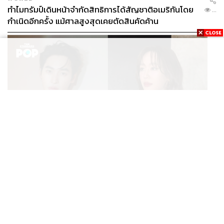
ทำไมทรัมป์เดินหน้าจำกัดสิทธิการได้สัญชาติอเมริกันโดย
...
กำเนิดอีกครั้ง แม้ศาลสูงสุดเคยตัดสินคัดค้าน
ENTERTAINMENT
เก้า นพเก้า และ พาย รินรดา เตรียมร่วมงานกันใน ‘รสกาล
...
Enchanted Taste In Time’