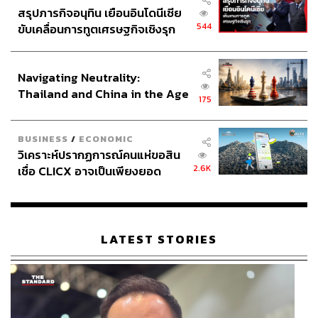
สรุปภารกิจอนุทิน เยือนอินโดนีเซีย
544
ขับเคลื่อนการทูตเศรษฐกิจเชิงรุก
ประกาศหุ้นส่วนยุทธศาสตร์ไทย –
อินโดนีเซีย
Navigating Neutrality:
Thailand and China in the Age
175
of a New Global Order
BUSINESS
/
ECONOMIC
วิเคราะห์ปรากฏการณ์คนแห่ขอสิน
2.6K
เชื่อ CLICX อาจเป็นเพียงยอด
ภูเขาน้ำแข็ง ของปัญหาหนี้ครัว
เรือนไทยที่ถูกซุกไว้
LATEST STORIES