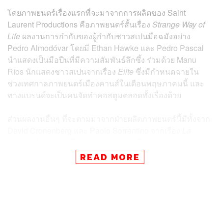
โดยภาพยนตร์เรื่องแรกที่จะมาจากการผลิตของ Saint
Laurent Productions คือภาพยนตร์สั้นเรื่อง
Strange Way of
Life
ผลงานการกำกับของผู้กำกับชาวสเปนมือฉมังอย่าง
Pedro Almodóvar โดยมี Ethan Hawke และ Pedro Pascal
นำแสดงเป็นมือปืนที่มีความสัมพันธ์ลึกซึ้ง ร่วมด้วย Manu
R
í
os นักแสดงชาวสเปนจากเรื่อง
Elite
ซึ่งมีกำหนดฉายใน
ช่วงเทศกาลภาพยนตร์เมืองคานส์ในเดือนพฤษภาคมนี้ และ
ทางแบรนด์จะเป็นคนจัดทำคอสตูมตลอดทั้งเรื่องด้วย
ส่วนผลงานอื่นๆ ที่จะตามมาจากฝ่ายผลิตภาพยนตร์นี้มีทั้งจาก
David Cronenberg และ Paolo Sorrentino จากเรื่อง
La
Grande Bellezza (The Great Beauty)
ที่ชนะรางวัล
ภาพยนตร์ต่างประเทศจากเวทีออสการ์ครั้งที่ 86
READ MORE
ก่อนหน้านี้ Saint Laurent โดย Anthony Vaccarello เคยร่วม
งานกับโลกภาพยนตร์ทั้งทางตรงและทางอ้อม เช่น การได้
Wong Kar-Wai
มาเป็นคนดูแลภาพยนตร์สั้นเรื่อง
A Night In
Shanghai
ในโปรเจกต์ SELF 05 เมื่อปี 2019 รวมไปถึง