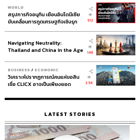
WORLD
สรุปภารกิจอนุทิน เยือนอินโดนีเซีย
512
ขับเคลื่อนการทูตเศรษฐกิจเชิงรุก
ประกาศหุ้นส่วนยุทธศาสตร์ไทย –
อินโดนีเซีย
Navigating Neutrality:
Thailand and China in the Age
149
of a New Global Order
BUSINESS
/
ECONOMIC
วิเคราะห์ปรากฏการณ์คนแห่ขอสิน
2.5K
เชื่อ CLICX อาจเป็นเพียงยอด
ภูเขาน้ำแข็ง ของปัญหาหนี้ครัว
เรือนไทยที่ถูกซุกไว้
LATEST STORIES