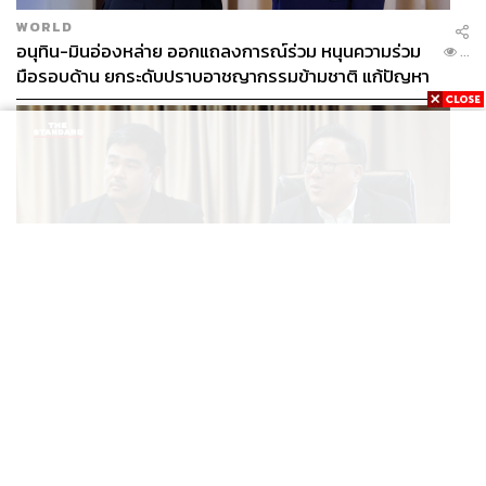
WORLD
อนุทิน-มินอ่องหล่าย ออกแถลงการณ์ร่วม หนุนความร่วม
...
มือรอบด้าน ยกระดับปราบอาชญากรรมข้ามชาติ แก้ปัญหา
หมอกควัน-มลพิษทางน้ำ
POLITICS
พรรคประชาชน-คณะก้าวหน้า พบ รมว.แรงงาน ติดตามคดี
...
แรงงานเก็บเบอร์รีฟินแลนด์