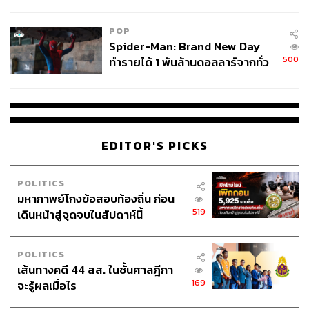
ข้อหาหนัก จ่อชง ป.ป.ช. 12 ส.ค. นี้
POP
Spider-Man: Brand New Day
500
ทำรายได้ 1 พันล้านดอลลาร์จากทั่ว
โลกภายใน 6 วัน
EDITOR'S PICKS
POLITICS
มหากาพย์โกงข้อสอบท้องถิ่น ก่อน
519
เดินหน้าสู่จุดจบในสัปดาห์นี้
POLITICS
เส้นทางคดี 44 สส. ในชั้นศาลฎีกา
169
จะรู้ผลเมื่อไร