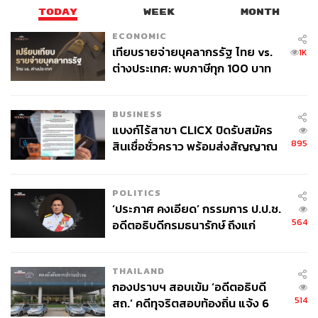
TODAY
WEEK
MONTH
ECONOMIC
เทียบรายจ่ายบุคลากรรัฐ ไทย vs.
1K
ต่างประเทศ: พบภาษีทุก 100 บาท
ของคนไทยใช้ไปกับข้าราชการเฉียด
40 บาท
BUSINESS
แบงก์ไร้สาขา CLICX ปิดรับสมัคร
895
สินเชื่อชั่วคราว พร้อมส่งสัญญาณ
เตือนกลุ่มกู้เงินผิดวัตถุประสงค์-ให้
ข้อมูลเท็จ เตรียมดำเนินคดีเด็ดขาด
POLITICS
‘ประภาศ คงเอียด’ กรรมการ ป.ป.ช.
564
อดีตอธิบดีกรมธนารักษ์ ถึงแก่
อนิจกรรม
THAILAND
กองปราบฯ สอบเข้ม ‘อดีตอธิบดี
514
สถ.’ คดีทุจริตสอบท้องถิ่น แจ้ง 6