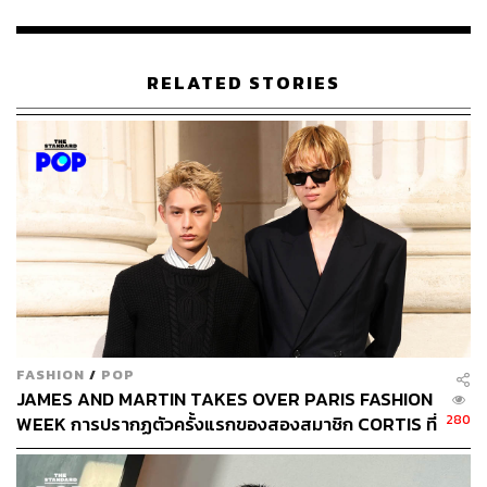
90
RELATED STORIES
ABOUT THE AUTHOR
เริ่มต้น เขมะเพ็ชร
กองบรรณาธิการคัลเจอร์ สำนักข่าว THE
STANDARD
FASHION
/
POP
JAMES AND MARTIN TAKES OVER PARIS FASHION
280
WEEK การปรากฏตัวครั้งแรกของสองสมาชิก CORTIS ที่
แฟชั่นโชว์ Saint Laurent