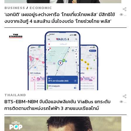
BUSINESS
/
ECONOMIC
‘เอกนิติ’ เผยอยู่ระหว่างหารือ ‘ไทยเที่ยวไทยพลัส’ มีสิทธิใช้
...
งบจากเงินกู้ 4 แสนล้าน มั่นใจงบต่อ ‘ไทยช่วยไทย พลัส’
เฟส 2 มีเพียงพอ
THAILAND
BTS-EBM-NBM จับมือแอปพลิเคชัน ViaBus ยกระดับ
...
การติดตามตำแหน่งรถไฟฟ้า 3 สายแบบเรียลไทม์